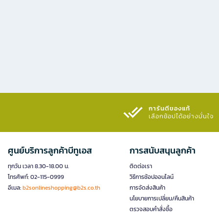
การันตีของแท้
เลือกช้อปได้อย่างมั่นใจ​
ศูนย์บริการลูกค้าบีทูเอส
การสนับสนุนลูกค้า
ทุกวัน เวลา 8.30-18.00 น.
ติดต่อเรา
โทรศัพท์: 02-115-0999
วิธีการช้อปออนไลน์
อีเมล:
b2sonlineshopping@b2s.co.th
การจัดส่งสินค้า
นโยบายการเปลี่ยน/คืนสินค้า
ตรวจสอบคำสั่งซื้อ