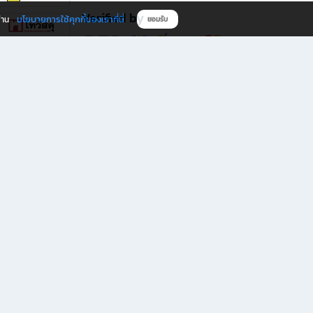
Verified by
นโยบายการใช้คุกกี้ของเราที่นี่
ผ่าน
ยอมรับ
ดาวน์โหลดแอป B2S
s มีทั้งหนังสือหลากหลายแนวและเครื่องเขียนคุณภาพ พร้อมสิทธิพิเศษที่ไม่ควรพลาด!