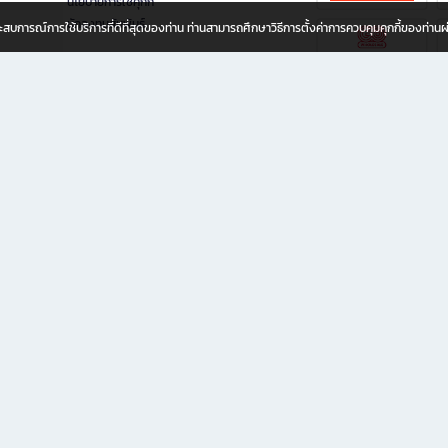
นโยบายการใช้คุกกี้
นักลงทุนสัมพันธ์
อประสบการณ์การใช้บริการที่ดีที่สุดของท่าน ท่านสามารถศึกษาวิธีการตั้งค่าการควบคุมคุกกี้ของท่าน
ทุกวัย
ขียน ให้คุณรู้สึกเหมือนมีร้านหนังสือใกล้ฉันอยู่ในมือ ช้อปง่าย ไม่ต้องออกจากบ้าน เพราะ b2
 ชั่วโมง พร้อมโปรโมชั่นและสิทธิพิเศษมากมาย
่ายเพิ่ม