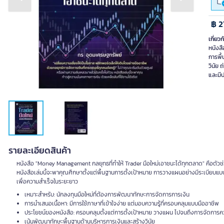
Previous slide
Next slide
฿ 2
เกี่ยวก
หนังสื
การพื้
วินัย 
และมี
รายละเอียดสินค้า
หนังสือ "Money Management กลยุทธที่ทำให้ Trader มือใหม่เอาชนะได้ทุกตลาด" คือตัวช่วย
หนังสือเล่มนี้จะพาคุณศึกษาตั้งแต่พื้นฐานการตั้งเป้าหมาย การวางแผนอย่างมีระเบียบ
เพื่อความสำเร็จในระยะยาว
เหมาะสำหรับ: นักลงทุนมือใหม่ที่ต้องการพัฒนาทักษะการจัดการการเงิน
การนำเสนอเนื้อหา: มีการใช้ภาษาที่เข้าใจง่าย แต่มอบความรู้ที่ครอบคลุมแบบมืออาชีพ
ประโยชน์ของหนังสือ: ครอบคลุมตั้งแต่การตั้งเป้าหมาย วางแผน ไปจนถึงการจัดการคว
เน้นพัฒนาทักษะพื้นฐานด้านบริหารการเงินและสร้างวินัย