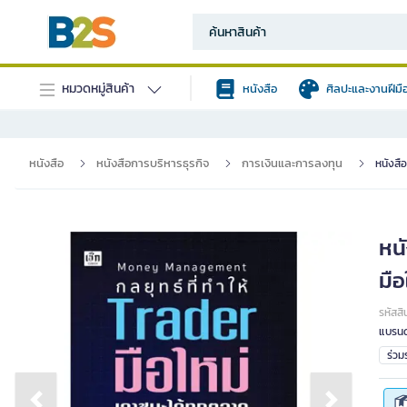
หมวดหมู่สินค้า
หนังสือ
ศิลปะและงานฝีมื
หนังสือ
หนังสือการบริหารธุรกิจ
การเงินและการลงทุน
หนังสื
หน
มื
รหัสสิ
แบรนด
ร่ว