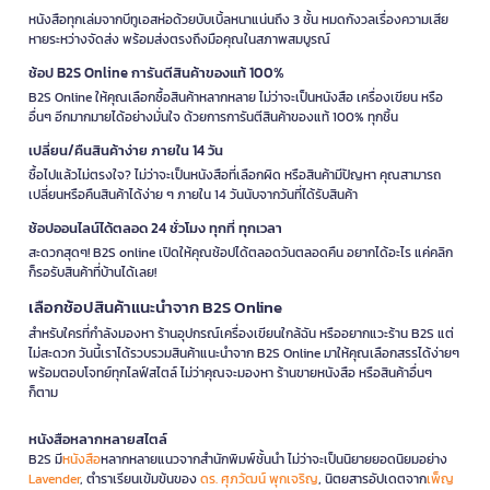
หนังสือทุกเล่มจากบีทูเอสห่อด้วยบับเบิ้ลหนาแน่นถึง 3 ชั้น หมดกังวลเรื่องความเสีย
หายระหว่างจัดส่ง พร้อมส่งตรงถึงมือคุณในสภาพสมบูรณ์
ช้อป B2S Online การันตีสินค้าของแท้ 100%
B2S Online ให้คุณเลือกซื้อสินค้าหลากหลาย ไม่ว่าจะเป็นหนังสือ เครื่องเขียน หรือ
อื่นๆ อีกมากมายได้อย่างมั่นใจ ด้วยการการันตีสินค้าของแท้ 100% ทุกชิ้น
เปลี่ยน/คืนสินค้าง่าย ภายใน 14 วัน
ซื้อไปแล้วไม่ตรงใจ? ไม่ว่าจะเป็นหนังสือที่เลือกผิด หรือสินค้ามีปัญหา คุณสามารถ
เปลี่ยนหรือคืนสินค้าได้ง่าย ๆ ภายใน 14 วันนับจากวันที่ได้รับสินค้า
ช้อปออนไลน์ได้ตลอด 24 ชั่วโมง ทุกที่ ทุกเวลา
สะดวกสุดๆ! B2S online เปิดให้คุณช้อปได้ตลอดวันตลอดคืน อยากได้อะไร แค่คลิก
ก็รอรับสินค้าที่บ้านได้เลย!
เลือกช้อปสินค้าแนะนำจาก B2S Online
สำหรับใครที่กำลังมองหา ร้านอุปกรณ์เครื่องเขียนใกล้ฉัน หรืออยากแวะร้าน B2S แต่
ไม่สะดวก วันนี้เราได้รวบรวมสินค้าแนะนำจาก B2S Online มาให้คุณเลือกสรรได้ง่ายๆ
พร้อมตอบโจทย์ทุกไลฟ์สไตล์ ไม่ว่าคุณจะมองหา ร้านขายหนังสือ หรือสินค้าอื่นๆ
ก็ตาม
หนังสือหลากหลายสไตล์
B2S มี
หนังสือ
หลากหลายแนวจากสำนักพิมพ์ชั้นนำ ไม่ว่าจะเป็นนิยายยอดนิยมอย่าง
Lavender
, ตำราเรียนเข้มข้นของ
ดร. ศุภวัฒน์ พุกเจริญ
, นิตยสารอัปเดตจาก
เพ็ญ