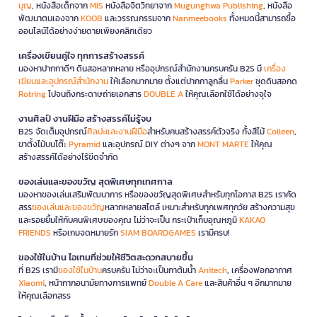
บุญ
, หนังสือเด็กจาก
MIS
หนังสือจิตวิทยาจาก
Mugunghwa Publishing
, หนังสือ
พัฒนาตนเองจาก
KOOB
และวรรณกรรมจาก
Nanmeebooks
ทั้งหมดนี้สามารถซื้อ
ออนไลน์ได้อย่างง่ายดายเพียงคลิกเดียว
เครื่องเขียนคู่ใจ ทุกการสร้างสรรค์
มองหาปากกาดีๆ ดินสอหลากหลาย หรืออุปกรณ์สำนักงานครบครัน B2S มี
เครื่อง
เขียนและอุปกรณ์สำนักงาน
ให้เลือกมากมาย ตั้งแต่ปากกาลูกลื่น
Parker
ชุดดินสอกด
Rotring
ไปจนถึงกระดาษถ่ายเอกสาร
DOUBLE A
ให้คุณเลือกใช้ได้อย่างจุใจ
งานศิลป์ งานฝีมือ สร้างสรรค์ไม่รู้จบ
B2S จัดเต็มอุปกรณ์
ศิลปะและงานฝีมือ
สำหรับคนสร้างสรรค์ตัวจริง ทั้งสีไม้
Colleen
,
ขาตั้งไม้บนโต๊ะ
Pyramid
และอุปกรณ์ DIY ต่างๆ จาก
MONT MARTE
ให้คุณ
สร้างสรรค์ได้อย่างไร้ขีดจำกัด
ของเล่นและของขวัญ สุดพิเศษทุกเทศกาล
มองหาของเล่นเสริมพัฒนาการ หรือของขวัญสุดพิเศษสำหรับทุกโอกาส B2S เราคัด
สรร
ของเล่นและของขวัญ
หลากหลายสไตล์ เหมาะสำหรับทุกเพศทุกวัย สร้างความสุข
และรอยยิ้มให้กับคนพิเศษของคุณ ไม่ว่าจะเป็น กระเป๋าเก็บอุณหภูมิ
KAKAO
FRIENDS
หรือเกมจดหมายรัก
SIAM BOARDGAMES
เรามีครบ!
ของใช้ในบ้าน ไอเทมที่ช่วยให้ชีวิตสะดวกสบายขึ้น
ที่ B2S เรามี
ของใช้ในบ้าน
ครบครัน ไม่ว่าจะเป็นกาต้มน้ำ
Anitech
, เครื่องฟอกอากาศ
Xiaomi
, หน้ากากอนามัยทางการแพทย์
Double A Care
และสินค้าอื่น ๆ อีกมากมาย
ให้คุณเลือกสรร