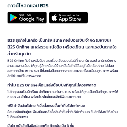
ดาวน์โหลดแอป B2S
B2S ธุรกิจในเครือ เซ็นทรัล รีเทล คอร์ปอเรชั่น จำกัด (มหาชน)
B2S Online แหล่งรวมหนังสือ เครื่องเขียน และแรงบันดาลใจ
สำหรับทุกวัย
B2S Online คือร้านหนังสือและเครื่องเขียนออนไลน์ที่ครบครัน ตอบโจทย์คนรักการ
อ่านและงานเขียน ให้คุณรู้สึกเหมือนมีร้านหนังสือใกล้ฉันอยู่ในมือ ช้อปง่าย ไม่ต้อง
ออกจากบ้าน เพราะ b2s มีทั้งหนังสือหลากหลายแนวและเครื่องเขียนคุณภาพ พร้อม
สิทธิพิเศษที่ไม่ควรพลาด!
ทำไม B2S Online คือแหล่งช้อปปิ้งที่คุณไม่ควรพลาด
ไม่ว่าคุณจะเป็นนักเรียน นักศึกษา คนทำงาน B2S พร้อมให้คุณเลือกสินค้าคุณภาพได้
ตลอด 24 ชั่วโมง พร้อมโปรโมชั่นและสิทธิพิเศษมากมาย
ฟรี! ค่าจัดส่งทั่วไทย *เมื่อสั่งครบขั้นต่ำที่บริษัทกำหนด
ช้อปเพลินเกินคุ้ม! เพียงมียอดสั่งซื้อสินค้าขั้นต่ำที่บริษัทกำหนด รับสิทธิ์ส่งฟรีถึงบ้าน
ไม่ต้องจ่ายเพิ่ม
มั่นใจ หนังสือถึงมือปลอดภัย ด้วยบับเบิ้ล 3 ชั้น