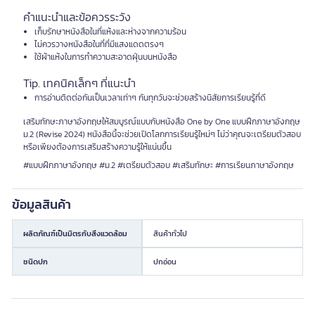
คำแนะนำและข้อควรระวัง
เก็บรักษาหนังสือในที่แห้งและห่างจากความร้อน
ไม่ควรวางหนังสือในที่ที่มีแสงแดดตรงๆ
ใช้ผ้าแห้งในการทำความสะอาดฝุ่นบนหนังสือ
Tip. เทคนิคเล็กๆ ที่แนะนำ
การอ่านติดต่อกันเป็นเวลาเท่าๆ กันทุกวันจะช่วยสร้างนิสัยการเรียนรู้ที่ดี
เสริมทักษะภาษาอังกฤษให้สมบูรณ์แบบกับหนังสือ One by One แบบฝึกภาษาอังกฤษ
ม.2 (Revise 2024) หนังสือนี้จะช่วยเปิดโลกการเรียนรู้ใหม่ๆ ไม่ว่าคุณจะเตรียมตัวสอบ
หรือเพียงต้องการเสริมสร้างความรู้ให้แน่นขึ้น
#แบบฝึกภาษาอังกฤษ #ม.2 #เตรียมตัวสอบ #เสริมทักษะ #การเรียนภาษาอังกฤษ
ข้อมูลสินค้า
ผลิตภัณฑ์เป็นมิตรกับสิ่งแวดล้อม
สินค้าทั่วไป
ชนิดปก
ปกอ่อน