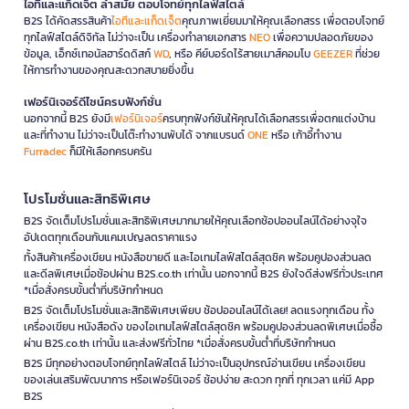
ไอทีและแก็ดเจ็ต ล้ำสมัย ตอบโจทย์ทุกไลฟ์สไตล์
B2S ได้คัดสรรสินค้า
ไอทีและแก็ดเจ็ต
คุณภาพเยี่ยมมาให้คุณเลือกสรร เพื่อตอบโจทย์
ทุกไลฟ์สไตล์ดิจิทัล ไม่ว่าจะเป็น เครื่องทำลายเอกสาร
NEO
เพื่อความปลอดภัยของ
ข้อมูล, เอ็กซ์เทอนัลฮาร์ดดิสก์
WD
, หรือ คีย์บอร์ดไร้สายเมาส์คอมโบ
GEEZER
ที่ช่วย
ให้การทำงานของคุณสะดวกสบายยิ่งขึ้น
เฟอร์นิเจอร์ดีไซน์ครบฟังก์ชั่น
นอกจากนี้ B2S ยังมี
เฟอร์นิเจอร์
ครบทุกฟังก์ชันให้คุณได้เลือกสรรเพื่อตกแต่งบ้าน
และที่ทำงาน ไม่ว่าจะเป็นโต๊ะทำงานพับได้ จากแบรนด์
ONE
หรือ เก้าอี้ทำงาน
Furradec
ก็มีให้เลือกครบครัน
โปรโมชั่นและสิทธิพิเศษ
B2S จัดเต็มโปรโมชั่นและสิทธิพิเศษมากมายให้คุณเลือกช้อปออนไลน์ได้อย่างจุใจ
อัปเดตทุกเดือนกับแคมเปญลดราคาแรง
ทั้งสินค้าเครื่องเขียน หนังสือขายดี และไอเทมไลฟ์สไตล์สุดชิค พร้อมคูปองส่วนลด
และดีลพิเศษเมื่อช้อปผ่าน B2S.co.th เท่านั้น นอกจากนี้ B2S ยังใจดีส่งฟรีทั่วประเทศ
*เมื่อสั่งครบขั้นต่ำที่บริษัทกำหนด
B2S จัดเต็มโปรโมชั่นและสิทธิพิเศษเพียบ ช้อปออนไลน์ได้เลย! ลดแรงทุกเดือน ทั้ง
เครื่องเขียน หนังสือดัง ของไอเทมไลฟ์สไตล์สุดชิค พร้อมคูปองส่วนลดพิเศษเมื่อซื้อ
ผ่าน B2S.co.th เท่านั้น และส่งฟรีทั่วไทย *เมื่อสั่งครบขั้นต่ำที่บริษัทกำหนด
B2S มีทุกอย่างตอบโจทย์ทุกไลฟ์สไตล์ ไม่ว่าจะเป็นอุปกรณ์อ่านเขียน เครื่องเขียน
ของเล่นเสริมพัฒนาการ หรือเฟอร์นิเจอร์ ช้อปง่าย สะดวก ทุกที่ ทุกเวลา แค่มี App
B2S