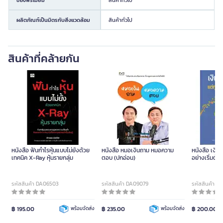
ผลิตภัณฑ์เป็นมิตรกับสิ่งแวดล้อม
สินค้าทั่วไป
สินค้าที่คล้ายกัน
หนังสือ ฟันกำไรหุ้นแบบไม่ยั้งด้วย
หนังสือ หมอเงินถาม หมอความ
หนังสือ เงินไ
เทคนิค X-Ray หุ้นรายกลุ่ม
ตอบ (ปกอ่อน)
อย่างเริ่มต้นท
รหัสสินค้า DA06503
รหัสสินค้า DA09079
รหัสสินค้า D
฿ 195.00
พร้อมจัดส่ง
฿ 235.00
พร้อมจัดส่ง
฿ 200.00