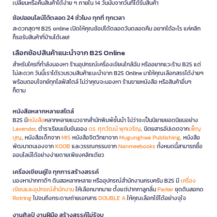
เปลี่ยนหรือคืนสินค้าได้ง่าย ๆ ภายใน 14 วันนับจากวันที่ได้รับสินค้า
ช้อปออนไลน์ได้ตลอด 24 ชั่วโมง ทุกที่ ทุกเวลา
สะดวกสุดๆ! B2S online เปิดให้คุณช้อปได้ตลอดวันตลอดคืน อยากได้อะไร แค่คลิก
ก็รอรับสินค้าที่บ้านได้เลย!
เลือกช้อปสินค้าแนะนำจาก B2S Online
สำหรับใครที่กำลังมองหา ร้านอุปกรณ์เครื่องเขียนใกล้ฉัน หรืออยากแวะร้าน B2S แต่
ไม่สะดวก วันนี้เราได้รวบรวมสินค้าแนะนำจาก B2S Online มาให้คุณเลือกสรรได้ง่ายๆ
พร้อมตอบโจทย์ทุกไลฟ์สไตล์ ไม่ว่าคุณจะมองหา ร้านขายหนังสือ หรือสินค้าอื่นๆ
ก็ตาม
หนังสือหลากหลายสไตล์
B2S มี
หนังสือ
หลากหลายแนวจากสำนักพิมพ์ชั้นนำ ไม่ว่าจะเป็นนิยายยอดนิยมอย่าง
Lavender
, ตำราเรียนเข้มข้นของ
ดร. ศุภวัฒน์ พุกเจริญ
, นิตยสารอัปเดตจาก
เพ็ญ
บุญ
, หนังสือเด็กจาก
MIS
หนังสือจิตวิทยาจาก
Mugunghwa Publishing
, หนังสือ
พัฒนาตนเองจาก
KOOB
และวรรณกรรมจาก
Nanmeebooks
ทั้งหมดนี้สามารถซื้อ
ออนไลน์ได้อย่างง่ายดายเพียงคลิกเดียว
เครื่องเขียนคู่ใจ ทุกการสร้างสรรค์
มองหาปากกาดีๆ ดินสอหลากหลาย หรืออุปกรณ์สำนักงานครบครัน B2S มี
เครื่อง
เขียนและอุปกรณ์สำนักงาน
ให้เลือกมากมาย ตั้งแต่ปากกาลูกลื่น
Parker
ชุดดินสอกด
Rotring
ไปจนถึงกระดาษถ่ายเอกสาร
DOUBLE A
ให้คุณเลือกใช้ได้อย่างจุใจ
งานศิลป์ งานฝีมือ สร้างสรรค์ไม่รู้จบ