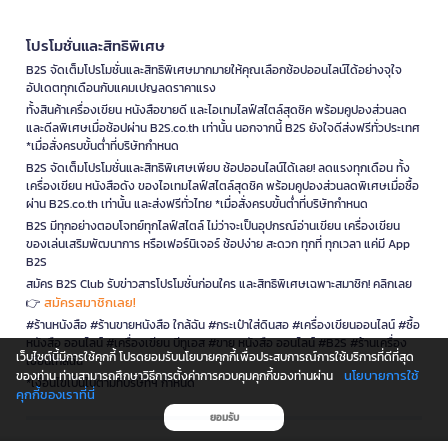
โปรโมชั่นและสิทธิพิเศษ
B2S จัดเต็มโปรโมชั่นและสิทธิพิเศษมากมายให้คุณเลือกช้อปออนไลน์ได้อย่างจุใจ
อัปเดตทุกเดือนกับแคมเปญลดราคาแรง
ทั้งสินค้าเครื่องเขียน หนังสือขายดี และไอเทมไลฟ์สไตล์สุดชิค พร้อมคูปองส่วนลด
และดีลพิเศษเมื่อช้อปผ่าน B2S.co.th เท่านั้น นอกจากนี้ B2S ยังใจดีส่งฟรีทั่วประเทศ
*เมื่อสั่งครบขั้นต่ำที่บริษัทกำหนด
B2S จัดเต็มโปรโมชั่นและสิทธิพิเศษเพียบ ช้อปออนไลน์ได้เลย! ลดแรงทุกเดือน ทั้ง
เครื่องเขียน หนังสือดัง ของไอเทมไลฟ์สไตล์สุดชิค พร้อมคูปองส่วนลดพิเศษเมื่อซื้อ
ผ่าน B2S.co.th เท่านั้น และส่งฟรีทั่วไทย *เมื่อสั่งครบขั้นต่ำที่บริษัทกำหนด
B2S มีทุกอย่างตอบโจทย์ทุกไลฟ์สไตล์ ไม่ว่าจะเป็นอุปกรณ์อ่านเขียน เครื่องเขียน
ของเล่นเสริมพัฒนาการ หรือเฟอร์นิเจอร์ ช้อปง่าย สะดวก ทุกที่ ทุกเวลา แค่มี App
B2S
สมัคร B2S Club รับข่าวสารโปรโมชั่นก่อนใคร และสิทธิพิเศษเฉพาะสมาชิก! คลิกเลย
สมัครสมาชิกเลย!
👉
#ร้านหนังสือ #ร้านขายหนังสือ ใกล้ฉัน #กระเป๋าใส่ดินสอ #เครื่องเขียนออนไลน์ #ซื้อ
หนังสือ ออนไลน์ #เครื่องเขียน บีทูเอส #ขาย หนังสือ ออนไลน์ #B2S #ร้านเครื่อง
เว็บไซต์นี้มีการใช้คุกกี้ โปรดยอมรับนโยบายคุกกี้เพื่อประสบการณ์การใช้บริการที่ดีที่สุด
เขียนใกล้ฉัน
นโยบายการใช้
ของท่าน ท่านสามารถศึกษาวิธีการตั้งค่าการควบคุมคุกกี้ของท่านผ่าน
*เงื่อนไขเป็นไปตามที่บริษัทฯ กำหนด
คุกกี้ของเราที่นี่
ยอมรับ