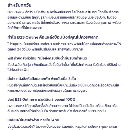
สำหรับทุกวัย
B2S Online คือร้านหนังสือและเครื่องเขียนออนไลน์ที่ครบครัน ตอบโจทย์คนรักการ
อ่านและงานเขียน ให้คุณรู้สึกเหมือนมีร้านหนังสือใกล้ฉันอยู่ในมือ ช้อปง่าย ไม่ต้อง
ออกจากบ้าน เพราะ b2s มีทั้งหนังสือหลากหลายแนวและเครื่องเขียนคุณภาพ พร้อม
สิทธิพิเศษที่ไม่ควรพลาด!
ทำไม B2S Online คือแหล่งช้อปปิ้งที่คุณไม่ควรพลาด
ไม่ว่าคุณจะเป็นนักเรียน นักศึกษา คนทำงาน B2S พร้อมให้คุณเลือกสินค้าคุณภาพได้
ตลอด 24 ชั่วโมง พร้อมโปรโมชั่นและสิทธิพิเศษมากมาย
ฟรี! ค่าจัดส่งทั่วไทย *เมื่อสั่งครบขั้นต่ำที่บริษัทกำหนด
ช้อปเพลินเกินคุ้ม! เพียงมียอดสั่งซื้อสินค้าขั้นต่ำที่บริษัทกำหนด รับสิทธิ์ส่งฟรีถึงบ้าน
ไม่ต้องจ่ายเพิ่ม
มั่นใจ หนังสือถึงมือปลอดภัย ด้วยบับเบิ้ล 3 ชั้น
หนังสือทุกเล่มจากบีทูเอสห่อด้วยบับเบิ้ลหนาแน่นถึง 3 ชั้น หมดกังวลเรื่องความเสีย
หายระหว่างจัดส่ง พร้อมส่งตรงถึงมือคุณในสภาพสมบูรณ์
ช้อป B2S Online การันตีสินค้าของแท้ 100%
B2S Online ให้คุณเลือกซื้อสินค้าหลากหลาย ไม่ว่าจะเป็นหนังสือ เครื่องเขียน หรือ
อื่นๆ อีกมากมายได้อย่างมั่นใจ ด้วยการการันตีสินค้าของแท้ 100% ทุกชิ้น
เปลี่ยน/คืนสินค้าง่าย ภายใน 14 วัน
ซื้อไปแล้วไม่ตรงใจ? ไม่ว่าจะเป็นหนังสือที่เลือกผิด หรือสินค้ามีปัญหา คุณสามารถ