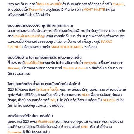
B2S จัดเต็มอุปกรณ์
ศิลปะและงานฝีมือ
สำหรับคนสร้างสรรค์ตัวจริง ทั้งสีไม้
Colleen
,
ขาตั้งไม้บนโต๊ะ
Pyramid
และอุปกรณ์ DIY ต่างๆ จาก
MONT MARTE
ให้คุณ
สร้างสรรค์ได้อย่างไร้ขีดจำกัด
ของเล่นและของขวัญ สุดพิเศษทุกเทศกาล
มองหาของเล่นเสริมพัฒนาการ หรือของขวัญสุดพิเศษสำหรับทุกโอกาส B2S เราคัด
สรร
ของเล่นและของขวัญ
หลากหลายสไตล์ เหมาะสำหรับทุกเพศทุกวัย สร้างความสุข
และรอยยิ้มให้กับคนพิเศษของคุณ ไม่ว่าจะเป็น กระเป๋าเก็บอุณหภูมิ
KAKAO
FRIENDS
หรือเกมจดหมายรัก
SIAM BOARDGAMES
เรามีครบ!
ของใช้ในบ้าน ไอเทมที่ช่วยให้ชีวิตสะดวกสบายขึ้น
ที่ B2S เรามี
ของใช้ในบ้าน
ครบครัน ไม่ว่าจะเป็นกาต้มน้ำ
Anitech
, เครื่องฟอกอากาศ
Xiaomi
, หน้ากากอนามัยทางการแพทย์
Double A Care
และสินค้าอื่น ๆ อีกมากมาย
ให้คุณเลือกสรร
ไอทีและแก็ดเจ็ต ล้ำสมัย ตอบโจทย์ทุกไลฟ์สไตล์
B2S ได้คัดสรรสินค้า
ไอทีและแก็ดเจ็ต
คุณภาพเยี่ยมมาให้คุณเลือกสรร เพื่อตอบโจทย์
ทุกไลฟ์สไตล์ดิจิทัล ไม่ว่าจะเป็น เครื่องทำลายเอกสาร
NEO
เพื่อความปลอดภัยของ
ข้อมูล, เอ็กซ์เทอนัลฮาร์ดดิสก์
WD
, หรือ คีย์บอร์ดไร้สายเมาส์คอมโบ
GEEZER
ที่ช่วย
ให้การทำงานของคุณสะดวกสบายยิ่งขึ้น
เฟอร์นิเจอร์ดีไซน์ครบฟังก์ชั่น
นอกจากนี้ B2S ยังมี
เฟอร์นิเจอร์
ครบทุกฟังก์ชันให้คุณได้เลือกสรรเพื่อตกแต่งบ้าน
และที่ทำงาน ไม่ว่าจะเป็นโต๊ะทำงานพับได้ จากแบรนด์
ONE
หรือ เก้าอี้ทำงาน
Furradec
ก็มีให้เลือกครบครัน