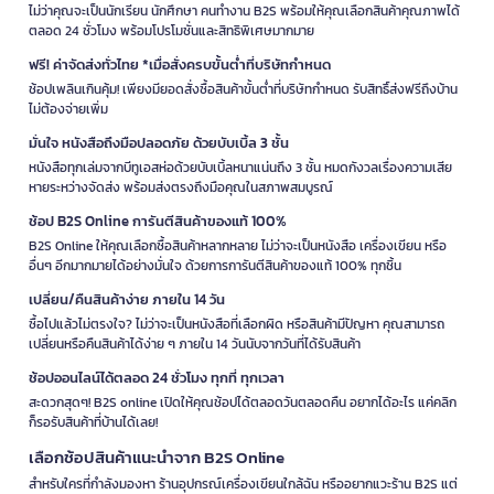
ไม่ว่าคุณจะเป็นนักเรียน นักศึกษา คนทำงาน B2S พร้อมให้คุณเลือกสินค้าคุณภาพได้
ตลอด 24 ชั่วโมง พร้อมโปรโมชั่นและสิทธิพิเศษมากมาย
ฟรี! ค่าจัดส่งทั่วไทย *เมื่อสั่งครบขั้นต่ำที่บริษัทกำหนด
ช้อปเพลินเกินคุ้ม! เพียงมียอดสั่งซื้อสินค้าขั้นต่ำที่บริษัทกำหนด รับสิทธิ์ส่งฟรีถึงบ้าน
ไม่ต้องจ่ายเพิ่ม
มั่นใจ หนังสือถึงมือปลอดภัย ด้วยบับเบิ้ล 3 ชั้น
หนังสือทุกเล่มจากบีทูเอสห่อด้วยบับเบิ้ลหนาแน่นถึง 3 ชั้น หมดกังวลเรื่องความเสีย
หายระหว่างจัดส่ง พร้อมส่งตรงถึงมือคุณในสภาพสมบูรณ์
ช้อป B2S Online การันตีสินค้าของแท้ 100%
B2S Online ให้คุณเลือกซื้อสินค้าหลากหลาย ไม่ว่าจะเป็นหนังสือ เครื่องเขียน หรือ
อื่นๆ อีกมากมายได้อย่างมั่นใจ ด้วยการการันตีสินค้าของแท้ 100% ทุกชิ้น
เปลี่ยน/คืนสินค้าง่าย ภายใน 14 วัน
ซื้อไปแล้วไม่ตรงใจ? ไม่ว่าจะเป็นหนังสือที่เลือกผิด หรือสินค้ามีปัญหา คุณสามารถ
เปลี่ยนหรือคืนสินค้าได้ง่าย ๆ ภายใน 14 วันนับจากวันที่ได้รับสินค้า
ช้อปออนไลน์ได้ตลอด 24 ชั่วโมง ทุกที่ ทุกเวลา
สะดวกสุดๆ! B2S online เปิดให้คุณช้อปได้ตลอดวันตลอดคืน อยากได้อะไร แค่คลิก
ก็รอรับสินค้าที่บ้านได้เลย!
เลือกช้อปสินค้าแนะนำจาก B2S Online
สำหรับใครที่กำลังมองหา ร้านอุปกรณ์เครื่องเขียนใกล้ฉัน หรืออยากแวะร้าน B2S แต่