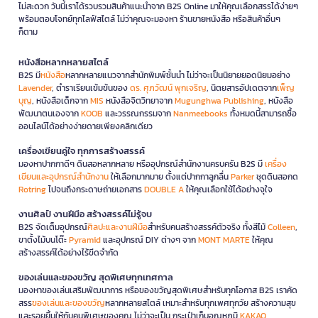
ไม่สะดวก วันนี้เราได้รวบรวมสินค้าแนะนำจาก B2S Online มาให้คุณเลือกสรรได้ง่ายๆ
พร้อมตอบโจทย์ทุกไลฟ์สไตล์ ไม่ว่าคุณจะมองหา ร้านขายหนังสือ หรือสินค้าอื่นๆ
ก็ตาม
หนังสือหลากหลายสไตล์
B2S มี
หนังสือ
หลากหลายแนวจากสำนักพิมพ์ชั้นนำ ไม่ว่าจะเป็นนิยายยอดนิยมอย่าง
Lavender
, ตำราเรียนเข้มข้นของ
ดร. ศุภวัฒน์ พุกเจริญ
, นิตยสารอัปเดตจาก
เพ็ญ
บุญ
, หนังสือเด็กจาก
MIS
หนังสือจิตวิทยาจาก
Mugunghwa Publishing
, หนังสือ
พัฒนาตนเองจาก
KOOB
และวรรณกรรมจาก
Nanmeebooks
ทั้งหมดนี้สามารถซื้อ
ออนไลน์ได้อย่างง่ายดายเพียงคลิกเดียว
เครื่องเขียนคู่ใจ ทุกการสร้างสรรค์
มองหาปากกาดีๆ ดินสอหลากหลาย หรืออุปกรณ์สำนักงานครบครัน B2S มี
เครื่อง
เขียนและอุปกรณ์สำนักงาน
ให้เลือกมากมาย ตั้งแต่ปากกาลูกลื่น
Parker
ชุดดินสอกด
Rotring
ไปจนถึงกระดาษถ่ายเอกสาร
DOUBLE A
ให้คุณเลือกใช้ได้อย่างจุใจ
งานศิลป์ งานฝีมือ สร้างสรรค์ไม่รู้จบ
B2S จัดเต็มอุปกรณ์
ศิลปะและงานฝีมือ
สำหรับคนสร้างสรรค์ตัวจริง ทั้งสีไม้
Colleen
,
ขาตั้งไม้บนโต๊ะ
Pyramid
และอุปกรณ์ DIY ต่างๆ จาก
MONT MARTE
ให้คุณ
สร้างสรรค์ได้อย่างไร้ขีดจำกัด
ของเล่นและของขวัญ สุดพิเศษทุกเทศกาล
มองหาของเล่นเสริมพัฒนาการ หรือของขวัญสุดพิเศษสำหรับทุกโอกาส B2S เราคัด
สรร
ของเล่นและของขวัญ
หลากหลายสไตล์ เหมาะสำหรับทุกเพศทุกวัย สร้างความสุข
และรอยยิ้มให้กับคนพิเศษของคุณ ไม่ว่าจะเป็น กระเป๋าเก็บอุณหภูมิ
KAKAO