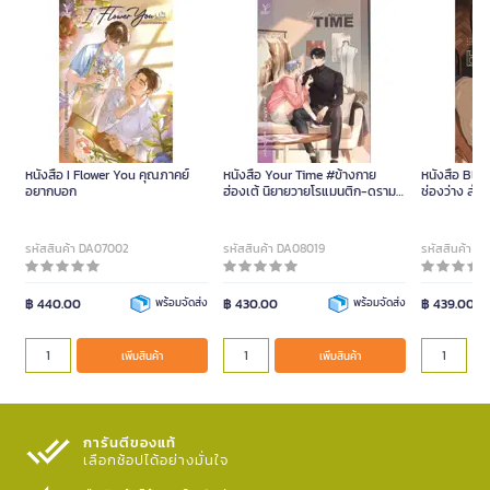
หนังสือ I Flower You คุณภาคย์
หนังสือ Your Time #ข้างกาย
หนังสือ Blan
อยากบอก
ฮ่องเต้ นิยายวายโรแมนติก-ดรามา
ช่องว่าง สำน
หวานปนขม จบแฮปปีเอนดิง
รหัสสินค้า DA07002
รหัสสินค้า DA08019
รหัสสินค้า D
฿ 440.00
พร้อมจัดส่ง
฿ 430.00
พร้อมจัดส่ง
฿ 439.00
เพิ่มสินค้า
เพิ่มสินค้า
การันตีของแท้
เลือกช้อปได้อย่างมั่นใจ​