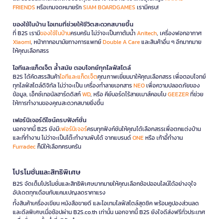
FRIENDS
หรือเกมจดหมายรัก
SIAM BOARDGAMES
เรามีครบ!
ของใช้ในบ้าน ไอเทมที่ช่วยให้ชีวิตสะดวกสบายขึ้น
ที่ B2S เรามี
ของใช้ในบ้าน
ครบครัน ไม่ว่าจะเป็นกาต้มน้ำ
Anitech
, เครื่องฟอกอากาศ
Xiaomi
, หน้ากากอนามัยทางการแพทย์
Double A Care
และสินค้าอื่น ๆ อีกมากมาย
ให้คุณเลือกสรร
ไอทีและแก็ดเจ็ต ล้ำสมัย ตอบโจทย์ทุกไลฟ์สไตล์
B2S ได้คัดสรรสินค้า
ไอทีและแก็ดเจ็ต
คุณภาพเยี่ยมมาให้คุณเลือกสรร เพื่อตอบโจทย์
ทุกไลฟ์สไตล์ดิจิทัล ไม่ว่าจะเป็น เครื่องทำลายเอกสาร
NEO
เพื่อความปลอดภัยของ
ข้อมูล, เอ็กซ์เทอนัลฮาร์ดดิสก์
WD
, หรือ คีย์บอร์ดไร้สายเมาส์คอมโบ
GEEZER
ที่ช่วย
ให้การทำงานของคุณสะดวกสบายยิ่งขึ้น
เฟอร์นิเจอร์ดีไซน์ครบฟังก์ชั่น
นอกจากนี้ B2S ยังมี
เฟอร์นิเจอร์
ครบทุกฟังก์ชันให้คุณได้เลือกสรรเพื่อตกแต่งบ้าน
และที่ทำงาน ไม่ว่าจะเป็นโต๊ะทำงานพับได้ จากแบรนด์
ONE
หรือ เก้าอี้ทำงาน
Furradec
ก็มีให้เลือกครบครัน
โปรโมชั่นและสิทธิพิเศษ
B2S จัดเต็มโปรโมชั่นและสิทธิพิเศษมากมายให้คุณเลือกช้อปออนไลน์ได้อย่างจุใจ
อัปเดตทุกเดือนกับแคมเปญลดราคาแรง
ทั้งสินค้าเครื่องเขียน หนังสือขายดี และไอเทมไลฟ์สไตล์สุดชิค พร้อมคูปองส่วนลด
และดีลพิเศษเมื่อช้อปผ่าน B2S.co.th เท่านั้น นอกจากนี้ B2S ยังใจดีส่งฟรีทั่วประเทศ