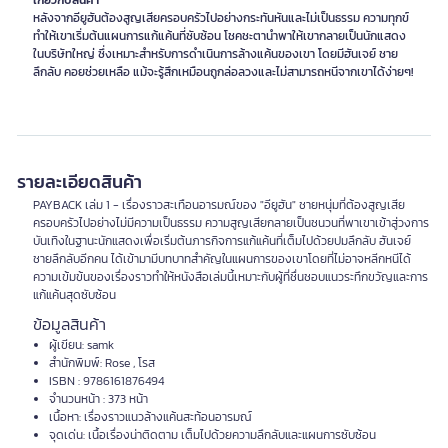
เกี่ยวกับสินค้า
หลังจากอียูฮันต้องสูญเสียครอบครัวไปอย่างกระทันหันและไม่เป็นธรรม ความทุกข์
ทำให้เขาเริ่มต้นแผนการแก้แค้นที่ซับซ้อน โชคชะตานำพาให้เขากลายเป็นนักแสดง
ในบริษัทใหญ่ ซึ่งเหมาะสำหรับการดำเนินการล้างแค้นของเขา โดยมีฮันเจย์ ชาย
ลึกลับ คอยช่วยเหลือ แม้จะรู้สึกเหมือนถูกล่อลวงและไม่สามารถหนีจากเขาได้ง่ายๆ!
รายละเอียดสินค้า
PAYBACK เล่ม 1 - เรื่องราวสะเทือนอารมณ์ของ "อียูฮัน" ชายหนุ่มที่ต้องสูญเสีย
ครอบครัวไปอย่างไม่มีความเป็นธรรม ความสูญเสียกลายเป็นชนวนที่พาเขาเข้าสู่วงการ
บันเทิงในฐานะนักแสดงเพื่อเริ่มต้นภารกิจการแก้แค้นที่เต็มไปด้วยปมลึกลับ ฮันเจย์
ชายลึกลับอีกคน ได้เข้ามามีบทบาทสำคัญในแผนการของเขาโดยที่ไม่อาจหลีกหนีได้
ความเข้มข้นของเรื่องราวทำให้หนังสือเล่มนี้เหมาะกับผู้ที่ชื่นชอบแนวระทึกขวัญและการ
แก้แค้นสุดซับซ้อน
ข้อมูลสินค้า
ผู้เขียน: samk
สำนักพิมพ์: Rose , โรส
ISBN : 9786161876494
จำนวนหน้า : 373 หน้า
เนื้อหา: เรื่องราวแนวล้างแค้นสะท้อนอารมณ์
จุดเด่น: เนื้อเรื่องน่าติดตาม เต็มไปด้วยความลึกลับและแผนการซับซ้อน