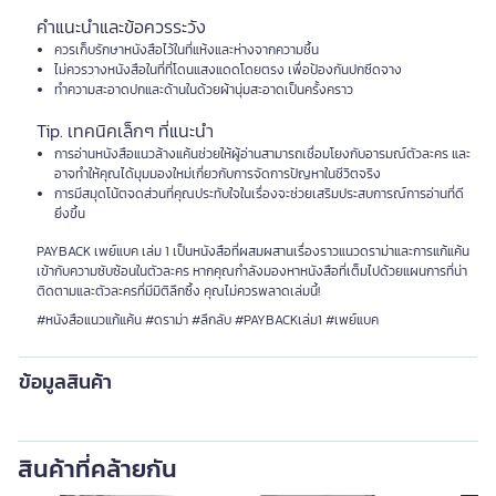
คำแนะนำและข้อควรระวัง
ควรเก็บรักษาหนังสือไว้ในที่แห้งและห่างจากความชื้น
ไม่ควรวางหนังสือในที่ที่โดนแสงแดดโดยตรง เพื่อป้องกันปกซีดจาง
ทำความสะอาดปกและด้านในด้วยผ้านุ่มสะอาดเป็นครั้งคราว
Tip. เทคนิคเล็กๆ ที่แนะนำ
การอ่านหนังสือแนวล้างแค้นช่วยให้ผู้อ่านสามารถเชื่อมโยงกับอารมณ์ตัวละคร และ
อาจทำให้คุณได้มุมมองใหม่เกี่ยวกับการจัดการปัญหาในชีวิตจริง
การมีสมุดโน้ตจดส่วนที่คุณประทับใจในเรื่องจะช่วยเสริมประสบการณ์การอ่านที่ดี
ยิ่งขึ้น
PAYBACK เพย์แบค เล่ม 1 เป็นหนังสือที่ผสมผสานเรื่องราวแนวดราม่าและการแก้แค้น
เข้ากับความซับซ้อนในตัวละคร หากคุณกำลังมองหาหนังสือที่เต็มไปด้วยแผนการที่น่า
ติดตามและตัวละครที่มีมิติลึกซึ้ง คุณไม่ควรพลาดเล่มนี้!
#หนังสือแนวแก้แค้น #ดราม่า #ลึกลับ #PAYBACKเล่ม1 #เพย์แบค
ข้อมูลสินค้า
สินค้าที่คล้ายกัน