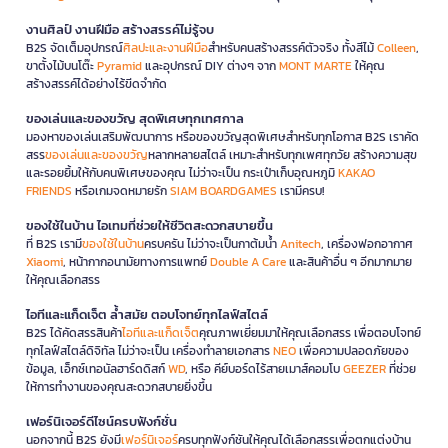
งานศิลป์ งานฝีมือ สร้างสรรค์ไม่รู้จบ
B2S จัดเต็มอุปกรณ์
ศิลปะและงานฝีมือ
สำหรับคนสร้างสรรค์ตัวจริง ทั้งสีไม้
Colleen
,
ขาตั้งไม้บนโต๊ะ
Pyramid
และอุปกรณ์ DIY ต่างๆ จาก
MONT MARTE
ให้คุณ
สร้างสรรค์ได้อย่างไร้ขีดจำกัด
ของเล่นและของขวัญ สุดพิเศษทุกเทศกาล
มองหาของเล่นเสริมพัฒนาการ หรือของขวัญสุดพิเศษสำหรับทุกโอกาส B2S เราคัด
สรร
ของเล่นและของขวัญ
หลากหลายสไตล์ เหมาะสำหรับทุกเพศทุกวัย สร้างความสุข
และรอยยิ้มให้กับคนพิเศษของคุณ ไม่ว่าจะเป็น กระเป๋าเก็บอุณหภูมิ
KAKAO
FRIENDS
หรือเกมจดหมายรัก
SIAM BOARDGAMES
เรามีครบ!
ของใช้ในบ้าน ไอเทมที่ช่วยให้ชีวิตสะดวกสบายขึ้น
ที่ B2S เรามี
ของใช้ในบ้าน
ครบครัน ไม่ว่าจะเป็นกาต้มน้ำ
Anitech
, เครื่องฟอกอากาศ
Xiaomi
, หน้ากากอนามัยทางการแพทย์
Double A Care
และสินค้าอื่น ๆ อีกมากมาย
ให้คุณเลือกสรร
ไอทีและแก็ดเจ็ต ล้ำสมัย ตอบโจทย์ทุกไลฟ์สไตล์
B2S ได้คัดสรรสินค้า
ไอทีและแก็ดเจ็ต
คุณภาพเยี่ยมมาให้คุณเลือกสรร เพื่อตอบโจทย์
ทุกไลฟ์สไตล์ดิจิทัล ไม่ว่าจะเป็น เครื่องทำลายเอกสาร
NEO
เพื่อความปลอดภัยของ
ข้อมูล, เอ็กซ์เทอนัลฮาร์ดดิสก์
WD
, หรือ คีย์บอร์ดไร้สายเมาส์คอมโบ
GEEZER
ที่ช่วย
ให้การทำงานของคุณสะดวกสบายยิ่งขึ้น
เฟอร์นิเจอร์ดีไซน์ครบฟังก์ชั่น
นอกจากนี้ B2S ยังมี
เฟอร์นิเจอร์
ครบทุกฟังก์ชันให้คุณได้เลือกสรรเพื่อตกแต่งบ้าน