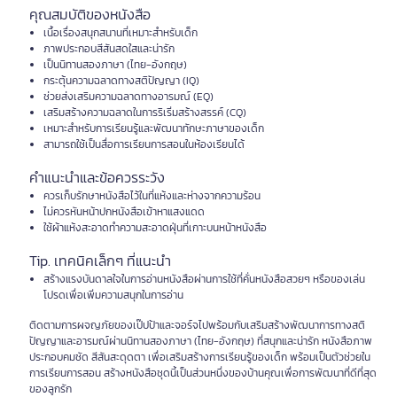
คุณสมบัติของหนังสือ
เนื้อเรื่องสนุกสนานที่เหมาะสำหรับเด็ก
ภาพประกอบสีสันสดใสและน่ารัก
เป็นนิทานสองภาษา (ไทย-อังกฤษ)
กระตุ้นความฉลาดทางสติปัญญา (IQ)
ช่วยส่งเสริมความฉลาดทางอารมณ์ (EQ)
เสริมสร้างความฉลาดในการริเริ่มสร้างสรรค์ (CQ)
เหมาะสำหรับการเรียนรู้และพัฒนาทักษะภาษาของเด็ก
สามารถใช้เป็นสื่อการเรียนการสอนในห้องเรียนได้
คำแนะนำและข้อควรระวัง
ควรเก็บรักษาหนังสือไว้ในที่แห้งและห่างจากความร้อน
ไม่ควรหันหน้าปกหนังสือเข้าหาแสงแดด
ใช้ผ้าแห้งสะอาดทำความสะอาดฝุ่นที่เกาะบนหน้าหนังสือ
Tip. เทคนิคเล็กๆ ที่แนะนำ
สร้างแรงบันดาลใจในการอ่านหนังสือผ่านการใช้ที่คั่นหนังสือสวยๆ หรือของเล่น
โปรดเพื่อเพิ่มความสนุกในการอ่าน
ติดตามการผจญภัยของเป๊ปป้าและจอร์จไปพร้อมกับเสริมสร้างพัฒนาการทางสติ
ปัญญาและอารมณ์ผ่านนิทานสองภาษา (ไทย-อังกฤษ) ที่สนุกและน่ารัก หนังสือภาพ
ประกอบคมชัด สีสันสะดุดตา เพื่อเสริมสร้างการเรียนรู้ของเด็ก พร้อมเป็นตัวช่วยใน
การเรียนการสอน สร้างหนังสือชุดนี้เป็นส่วนหนึ่งของบ้านคุณเพื่อการพัฒนาที่ดีที่สุด
ของลูกรัก