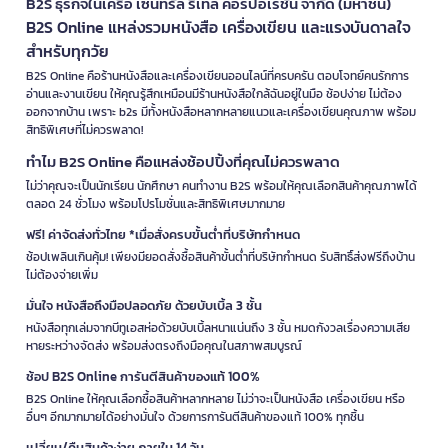
B2S ธุรกิจในเครือ เซ็นทรัล รีเทล คอร์ปอเรชั่น จำกัด (มหาชน)
B2S Online แหล่งรวมหนังสือ เครื่องเขียน และแรงบันดาลใจ
สำหรับทุกวัย
B2S Online คือร้านหนังสือและเครื่องเขียนออนไลน์ที่ครบครัน ตอบโจทย์คนรักการ
อ่านและงานเขียน ให้คุณรู้สึกเหมือนมีร้านหนังสือใกล้ฉันอยู่ในมือ ช้อปง่าย ไม่ต้อง
ออกจากบ้าน เพราะ b2s มีทั้งหนังสือหลากหลายแนวและเครื่องเขียนคุณภาพ พร้อม
สิทธิพิเศษที่ไม่ควรพลาด!
ทำไม B2S Online คือแหล่งช้อปปิ้งที่คุณไม่ควรพลาด
ไม่ว่าคุณจะเป็นนักเรียน นักศึกษา คนทำงาน B2S พร้อมให้คุณเลือกสินค้าคุณภาพได้
ตลอด 24 ชั่วโมง พร้อมโปรโมชั่นและสิทธิพิเศษมากมาย
ฟรี! ค่าจัดส่งทั่วไทย *เมื่อสั่งครบขั้นต่ำที่บริษัทกำหนด
ช้อปเพลินเกินคุ้ม! เพียงมียอดสั่งซื้อสินค้าขั้นต่ำที่บริษัทกำหนด รับสิทธิ์ส่งฟรีถึงบ้าน
ไม่ต้องจ่ายเพิ่ม
มั่นใจ หนังสือถึงมือปลอดภัย ด้วยบับเบิ้ล 3 ชั้น
หนังสือทุกเล่มจากบีทูเอสห่อด้วยบับเบิ้ลหนาแน่นถึง 3 ชั้น หมดกังวลเรื่องความเสีย
หายระหว่างจัดส่ง พร้อมส่งตรงถึงมือคุณในสภาพสมบูรณ์
ช้อป B2S Online การันตีสินค้าของแท้ 100%
B2S Online ให้คุณเลือกซื้อสินค้าหลากหลาย ไม่ว่าจะเป็นหนังสือ เครื่องเขียน หรือ
อื่นๆ อีกมากมายได้อย่างมั่นใจ ด้วยการการันตีสินค้าของแท้ 100% ทุกชิ้น
เปลี่ยน/คืนสินค้าง่าย ภายใน 14 วัน