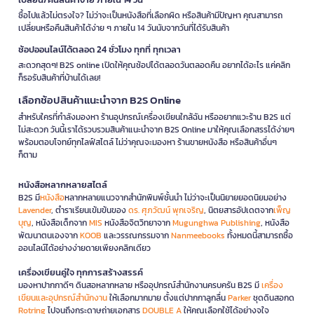
ซื้อไปแล้วไม่ตรงใจ? ไม่ว่าจะเป็นหนังสือที่เลือกผิด หรือสินค้ามีปัญหา คุณสามารถ
เปลี่ยนหรือคืนสินค้าได้ง่าย ๆ ภายใน 14 วันนับจากวันที่ได้รับสินค้า
ช้อปออนไลน์ได้ตลอด 24 ชั่วโมง ทุกที่ ทุกเวลา
สะดวกสุดๆ! B2S online เปิดให้คุณช้อปได้ตลอดวันตลอดคืน อยากได้อะไร แค่คลิก
ก็รอรับสินค้าที่บ้านได้เลย!
เลือกช้อปสินค้าแนะนำจาก B2S Online
สำหรับใครที่กำลังมองหา ร้านอุปกรณ์เครื่องเขียนใกล้ฉัน หรืออยากแวะร้าน B2S แต่
ไม่สะดวก วันนี้เราได้รวบรวมสินค้าแนะนำจาก B2S Online มาให้คุณเลือกสรรได้ง่ายๆ
พร้อมตอบโจทย์ทุกไลฟ์สไตล์ ไม่ว่าคุณจะมองหา ร้านขายหนังสือ หรือสินค้าอื่นๆ
ก็ตาม
หนังสือหลากหลายสไตล์
B2S มี
หนังสือ
หลากหลายแนวจากสำนักพิมพ์ชั้นนำ ไม่ว่าจะเป็นนิยายยอดนิยมอย่าง
Lavender
, ตำราเรียนเข้มข้นของ
ดร. ศุภวัฒน์ พุกเจริญ
, นิตยสารอัปเดตจาก
เพ็ญ
บุญ
, หนังสือเด็กจาก
MIS
หนังสือจิตวิทยาจาก
Mugunghwa Publishing
, หนังสือ
พัฒนาตนเองจาก
KOOB
และวรรณกรรมจาก
Nanmeebooks
ทั้งหมดนี้สามารถซื้อ
ออนไลน์ได้อย่างง่ายดายเพียงคลิกเดียว
เครื่องเขียนคู่ใจ ทุกการสร้างสรรค์
มองหาปากกาดีๆ ดินสอหลากหลาย หรืออุปกรณ์สำนักงานครบครัน B2S มี
เครื่อง
เขียนและอุปกรณ์สำนักงาน
ให้เลือกมากมาย ตั้งแต่ปากกาลูกลื่น
Parker
ชุดดินสอกด
Rotring
ไปจนถึงกระดาษถ่ายเอกสาร
DOUBLE A
ให้คุณเลือกใช้ได้อย่างจุใจ