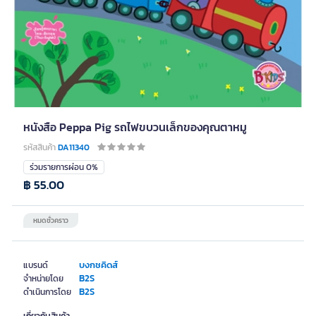
หนังสือ Peppa Pig รถไฟขบวนเล็กของคุณตาหมู
รหัสสินค้า
DA11340
ร่วมรายการผ่อน 0%
฿ 55.00
หมดชั่วคราว
บงกชคิดส์
แบรนด์
B2S
จำหน่ายโดย
B2S
ดำเนินการโดย