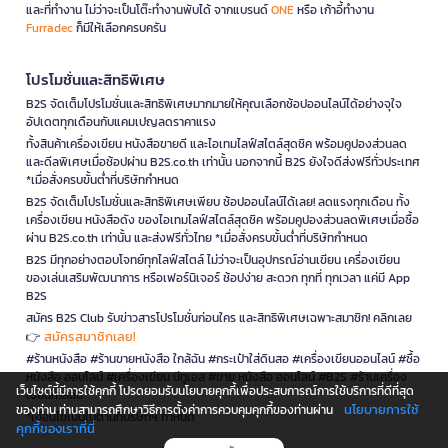
และที่ทำงาน ไม่ว่าจะเป็นโต๊ะทำงานพับได้ จากแบรนด์
ONE
หรือ เก้าอี้ทำงาน
Furradec
ก็มีให้เลือกครบครัน
โปรโมชั่นและสิทธิพิเศษ
B2S จัดเต็มโปรโมชั่นและสิทธิพิเศษมากมายให้คุณเลือกช้อปออนไลน์ได้อย่างจุใจ
อัปเดตทุกเดือนกับแคมเปญลดราคาแรง
ทั้งสินค้าเครื่องเขียน หนังสือขายดี และไอเทมไลฟ์สไตล์สุดชิค พร้อมคูปองส่วนลด
และดีลพิเศษเมื่อช้อปผ่าน B2S.co.th เท่านั้น นอกจากนี้ B2S ยังใจดีส่งฟรีทั่วประเทศ
*เมื่อสั่งครบขั้นต่ำที่บริษัทกำหนด
B2S จัดเต็มโปรโมชั่นและสิทธิพิเศษเพียบ ช้อปออนไลน์ได้เลย! ลดแรงทุกเดือน ทั้ง
เครื่องเขียน หนังสือดัง ของไอเทมไลฟ์สไตล์สุดชิค พร้อมคูปองส่วนลดพิเศษเมื่อซื้อ
ผ่าน B2S.co.th เท่านั้น และส่งฟรีทั่วไทย *เมื่อสั่งครบขั้นต่ำที่บริษัทกำหนด
B2S มีทุกอย่างตอบโจทย์ทุกไลฟ์สไตล์ ไม่ว่าจะเป็นอุปกรณ์อ่านเขียน เครื่องเขียน
ของเล่นเสริมพัฒนาการ หรือเฟอร์นิเจอร์ ช้อปง่าย สะดวก ทุกที่ ทุกเวลา แค่มี App
B2S
สมัคร B2S Club รับข่าวสารโปรโมชั่นก่อนใคร และสิทธิพิเศษเฉพาะสมาชิก! คลิกเลย
สมัครสมาชิกเลย!
👉
#ร้านหนังสือ #ร้านขายหนังสือ ใกล้ฉัน #กระเป๋าใส่ดินสอ #เครื่องเขียนออนไลน์ #ซื้อ
หนังสือ ออนไลน์ #เครื่องเขียน บีทูเอส #ขาย หนังสือ ออนไลน์ #B2S #ร้านเครื่อง
เว็บไซต์นี้มีการใช้คุกกี้ โปรดยอมรับนโยบายคุกกี้เพื่อประสบการณ์การใช้บริการที่ดีที่สุด
เขียนใกล้ฉัน
นโยบายการใช้
ของท่าน ท่านสามารถศึกษาวิธีการตั้งค่าการควบคุมคุกกี้ของท่านผ่าน
*เงื่อนไขเป็นไปตามที่บริษัทฯ กำหนด
คุกกี้ของเราที่นี่