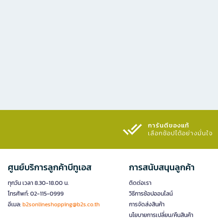
การันตีของแท้
เลือกช้อปได้อย่างมั่นใจ​
ศูนย์บริการลูกค้าบีทูเอส
การสนับสนุนลูกค้า
ทุกวัน เวลา 8.30-18.00 น.
ติดต่อเรา
โทรศัพท์: 02-115-0999
วิธีการช้อปออนไลน์
อีเมล:
b2sonlineshopping@b2s.co.th
การจัดส่งสินค้า
นโยบายการเปลี่ยน/คืนสินค้า