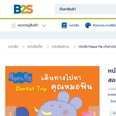
หมวดหมู่สินค้า
หนังสือ
ศิลปะและงานฝีมื
หนังสือ
หนังสือเด็ก
หนังสือนิทาน
หนังสือ Peppa Pig เดินทาง
หน
สอ
รหัสสิ
แบรนด
ร่ว
หม