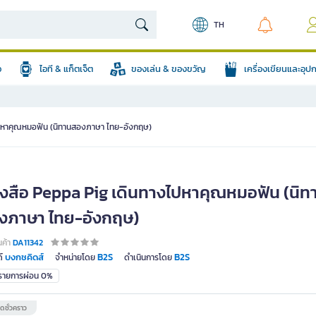
TH
อ
ไอที & แก็ตเจ็ต
ของเล่น & ของขวัญ
เครื่องเขียนและอุ
ไปหาคุณหมอฟัน (นิทานสองภาษา ไทย-อังกฤษ)
ังสือ Peppa Pig เดินทางไปหาคุณหมอฟัน (นิท
งภาษา ไทย-อังกฤษ)
นค้า
DA11342
บงกชคิดส์
B2S
B2S
์
จำหน่ายโดย
ดำเนินการโดย
มรายการผ่อน 0%
ดชั่วคราว