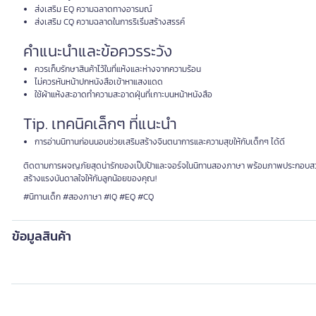
ส่งเสริม EQ ความฉลาดทางอารมณ์
ส่งเสริม CQ ความฉลาดในการริเริ่มสร้างสรรค์
คำแนะนำและข้อควรระวัง
ควรเก็บรักษาสินค้าไว้ในที่แห้งและห่างจากความร้อน
ไม่ควรหันหน้าปกหนังสือเข้าหาแสงแดด
ใช้ผ้าแห้งสะอาดทำความสะอาดฝุ่นที่เกาะบนหน้าหนังสือ
Tip. เทคนิคเล็กๆ ที่แนะนำ
การอ่านนิทานก่อนนอนช่วยเสริมสร้างจินตนาการและความสุขให้กับเด็กๆ ได้ดี
ติดตามการผจญภัยสุดน่ารักของเป๊ปป้าและจอร์จในนิทานสองภาษา พร้อมภาพประกอบสวยงาม ห
สร้างแรงบันดาลใจให้กับลูกน้อยของคุณ!
#นิทานเด็ก #สองภาษา #IQ #EQ #CQ
ข้อมูลสินค้า