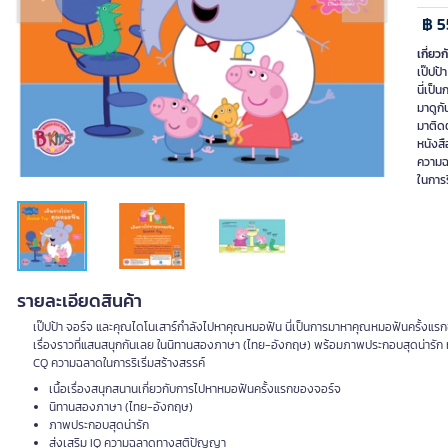
Previous slide
Next slide
฿ 5
เกี่ยวก
เป๊ปป
นี่เป
มาดูกั
มาติด
หนังส
ความ
รายละเอียดสินค้า
เป๊ปป้า จอร์จ และคุณไดโนเสาร์กำลังไปหาคุณหมอฟัน นี่เป็นการมาหาคุณหมอฟันครั้งแรกข
เรื่องราวที่แสนสนุกกันเลย ในนิทานสองภาษา (ไทย-อังกฤษ) พร้อมภาพประกอบสุดน่ารัก 
CQ ความฉลาดในการริเริ่มสร้างสรรค์
เนื้อเรื่องสนุกสนานเกี่ยวกับการไปหาหมอฟันครั้งแรกของจอร์จ
นิทานสองภาษา (ไทย-อังกฤษ)
ภาพประกอบสุดน่ารัก
ส่งเสริม IQ ความฉลาดทางสติปัญญา