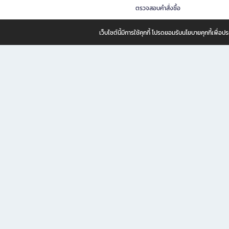
ตรวจสอบคำสั่งซื้อ
เว็บไซต์นี้มีการใช้คุกกี้ โปรดยอมรับนโยบายคุกกี้เพื่
B2S ธุรกิจในเครือ เซ็นทรัล รีเทล คอร์ปอเรชั่น จำกัด (มหาชน)
B2S Online แหล่งรวมหนังสือ เครื่องเขียน และแรงบันดาลใจสำหรับ
B2S Online คือร้านหนังสือและเครื่องเขียนออนไลน์ที่ครบครัน ตอบโจทย์คนรักการอ่านและงานเ
ทำไม B2S Online คือแหล่งช้อปปิ้งที่คุณไม่ควรพลาด
ไม่ว่าคุณจะเป็นนักเรียน นักศึกษา คนทำงาน B2S พร้อมให้คุณเลือกสินค้าคุณภาพได้ตลอด 24
ฟรี! ค่าจัดส่งทั่วไทย *เมื่อสั่งครบขั้นต่ำที่บริษัทกำหนด