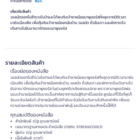
B2S
ดำเนินการโดย
เกี่ยวกับสินค้า
วอลนัตออกไปสำรวจในป่าและได้พบกับเจ้าชายน้อยมาพูซอรัสที่หลุดจากมิติเวลา
มายังเมืองพืช เพื่อคุ้มกันเจ้าชายน้อยกลับบ้าน วอลนัต ถั่วลันเตา และผักกาดจึง
เดินทางไปยังอาณาจักรของมาพูซอรัส
รายละเอียดสินค้า
เรื่องย่อของหนังสือ
วอลนัตออกไปสำรวจในป่าและได้พบกับเจ้าชายน้อยมาพูซอรัสที่หลุดจากมิติเวลามายัง
เมืองพืช เพื่อคุ้มกันเจ้าชายน้อยกลับบ้าน วอลนัต ถั่วลันเตา และผักกาดจึงเดินทางไป
ยังอาณาจักรของมาพูซอรัส ในช่วงยุคครีเทเชียสตอนปลาย พระราชามาพูซอรัสพ่อ
ของเจ้านายน้อยได้รับบาดเจ็บสาหัสจากการต่อสู้กับทาร์โบซอรัส ลูกน้องที่ไว้ใจที่สุดก็
จ้องจะชิงบัลลังก์ เจ้าชายน้อยที่ไม่มีกำลังจะรับมือจึงเดินทางไปกับเหล่าพืช เพื่อขอ
ความช่วยเหลือจากปรมาจารย์ของเผ่าพันธุ์ และต้องเอาชนะศึกครั้งนี้ให้ได้
คุณสมบัติของหนังสือ
สำนักพิมพ์: ณัฐ อุดมพาณิชย์
เลขมาตรฐานสากลประจำหนังสือ (ISBN): 9786166030631
ผู้แต่ง: ณัฐ อุดมพาณิชย์
เนื้อในพิมพ์: ขาวดำ