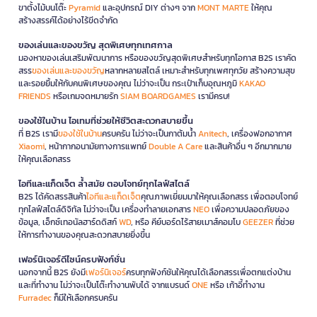
ขาตั้งไม้บนโต๊ะ
Pyramid
และอุปกรณ์ DIY ต่างๆ จาก
MONT MARTE
ให้คุณ
สร้างสรรค์ได้อย่างไร้ขีดจำกัด
ของเล่นและของขวัญ สุดพิเศษทุกเทศกาล
มองหาของเล่นเสริมพัฒนาการ หรือของขวัญสุดพิเศษสำหรับทุกโอกาส B2S เราคัด
สรร
ของเล่นและของขวัญ
หลากหลายสไตล์ เหมาะสำหรับทุกเพศทุกวัย สร้างความสุข
และรอยยิ้มให้กับคนพิเศษของคุณ ไม่ว่าจะเป็น กระเป๋าเก็บอุณหภูมิ
KAKAO
FRIENDS
หรือเกมจดหมายรัก
SIAM BOARDGAMES
เรามีครบ!
ของใช้ในบ้าน ไอเทมที่ช่วยให้ชีวิตสะดวกสบายขึ้น
ที่ B2S เรามี
ของใช้ในบ้าน
ครบครัน ไม่ว่าจะเป็นกาต้มน้ำ
Anitech
, เครื่องฟอกอากาศ
Xiaomi
, หน้ากากอนามัยทางการแพทย์
Double A Care
และสินค้าอื่น ๆ อีกมากมาย
ให้คุณเลือกสรร
ไอทีและแก็ดเจ็ต ล้ำสมัย ตอบโจทย์ทุกไลฟ์สไตล์
B2S ได้คัดสรรสินค้า
ไอทีและแก็ดเจ็ต
คุณภาพเยี่ยมมาให้คุณเลือกสรร เพื่อตอบโจทย์
ทุกไลฟ์สไตล์ดิจิทัล ไม่ว่าจะเป็น เครื่องทำลายเอกสาร
NEO
เพื่อความปลอดภัยของ
ข้อมูล, เอ็กซ์เทอนัลฮาร์ดดิสก์
WD
, หรือ คีย์บอร์ดไร้สายเมาส์คอมโบ
GEEZER
ที่ช่วย
ให้การทำงานของคุณสะดวกสบายยิ่งขึ้น
เฟอร์นิเจอร์ดีไซน์ครบฟังก์ชั่น
นอกจากนี้ B2S ยังมี
เฟอร์นิเจอร์
ครบทุกฟังก์ชันให้คุณได้เลือกสรรเพื่อตกแต่งบ้าน
และที่ทำงาน ไม่ว่าจะเป็นโต๊ะทำงานพับได้ จากแบรนด์
ONE
หรือ เก้าอี้ทำงาน
Furradec
ก็มีให้เลือกครบครัน