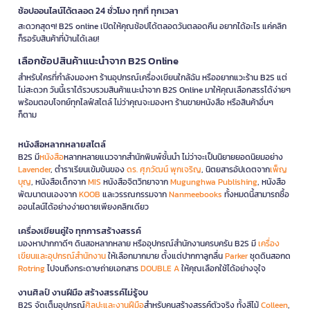
ช้อปออนไลน์ได้ตลอด 24 ชั่วโมง ทุกที่ ทุกเวลา
สะดวกสุดๆ! B2S online เปิดให้คุณช้อปได้ตลอดวันตลอดคืน อยากได้อะไร แค่คลิก
ก็รอรับสินค้าที่บ้านได้เลย!
เลือกช้อปสินค้าแนะนำจาก B2S Online
สำหรับใครที่กำลังมองหา ร้านอุปกรณ์เครื่องเขียนใกล้ฉัน หรืออยากแวะร้าน B2S แต่
ไม่สะดวก วันนี้เราได้รวบรวมสินค้าแนะนำจาก B2S Online มาให้คุณเลือกสรรได้ง่ายๆ
พร้อมตอบโจทย์ทุกไลฟ์สไตล์ ไม่ว่าคุณจะมองหา ร้านขายหนังสือ หรือสินค้าอื่นๆ
ก็ตาม
หนังสือหลากหลายสไตล์
B2S มี
หนังสือ
หลากหลายแนวจากสำนักพิมพ์ชั้นนำ ไม่ว่าจะเป็นนิยายยอดนิยมอย่าง
Lavender
, ตำราเรียนเข้มข้นของ
ดร. ศุภวัฒน์ พุกเจริญ
, นิตยสารอัปเดตจาก
เพ็ญ
บุญ
, หนังสือเด็กจาก
MIS
หนังสือจิตวิทยาจาก
Mugunghwa Publishing
, หนังสือ
พัฒนาตนเองจาก
KOOB
และวรรณกรรมจาก
Nanmeebooks
ทั้งหมดนี้สามารถซื้อ
ออนไลน์ได้อย่างง่ายดายเพียงคลิกเดียว
เครื่องเขียนคู่ใจ ทุกการสร้างสรรค์
มองหาปากกาดีๆ ดินสอหลากหลาย หรืออุปกรณ์สำนักงานครบครัน B2S มี
เครื่อง
เขียนและอุปกรณ์สำนักงาน
ให้เลือกมากมาย ตั้งแต่ปากกาลูกลื่น
Parker
ชุดดินสอกด
Rotring
ไปจนถึงกระดาษถ่ายเอกสาร
DOUBLE A
ให้คุณเลือกใช้ได้อย่างจุใจ
งานศิลป์ งานฝีมือ สร้างสรรค์ไม่รู้จบ
B2S จัดเต็มอุปกรณ์
ศิลปะและงานฝีมือ
สำหรับคนสร้างสรรค์ตัวจริง ทั้งสีไม้
Colleen
,