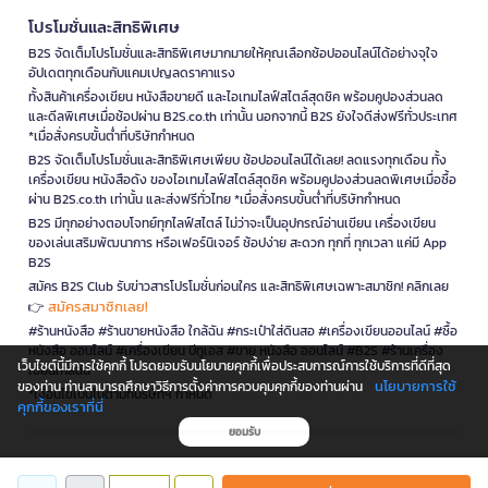
โปรโมชั่นและสิทธิพิเศษ
B2S จัดเต็มโปรโมชั่นและสิทธิพิเศษมากมายให้คุณเลือกช้อปออนไลน์ได้อย่างจุใจ
อัปเดตทุกเดือนกับแคมเปญลดราคาแรง
ทั้งสินค้าเครื่องเขียน หนังสือขายดี และไอเทมไลฟ์สไตล์สุดชิค พร้อมคูปองส่วนลด
และดีลพิเศษเมื่อช้อปผ่าน B2S.co.th เท่านั้น นอกจากนี้ B2S ยังใจดีส่งฟรีทั่วประเทศ
*เมื่อสั่งครบขั้นต่ำที่บริษัทกำหนด
B2S จัดเต็มโปรโมชั่นและสิทธิพิเศษเพียบ ช้อปออนไลน์ได้เลย! ลดแรงทุกเดือน ทั้ง
เครื่องเขียน หนังสือดัง ของไอเทมไลฟ์สไตล์สุดชิค พร้อมคูปองส่วนลดพิเศษเมื่อซื้อ
ผ่าน B2S.co.th เท่านั้น และส่งฟรีทั่วไทย *เมื่อสั่งครบขั้นต่ำที่บริษัทกำหนด
B2S มีทุกอย่างตอบโจทย์ทุกไลฟ์สไตล์ ไม่ว่าจะเป็นอุปกรณ์อ่านเขียน เครื่องเขียน
ของเล่นเสริมพัฒนาการ หรือเฟอร์นิเจอร์ ช้อปง่าย สะดวก ทุกที่ ทุกเวลา แค่มี App
B2S
สมัคร B2S Club รับข่าวสารโปรโมชั่นก่อนใคร และสิทธิพิเศษเฉพาะสมาชิก! คลิกเลย
สมัครสมาชิกเลย!
👉
#ร้านหนังสือ #ร้านขายหนังสือ ใกล้ฉัน #กระเป๋าใส่ดินสอ #เครื่องเขียนออนไลน์ #ซื้อ
หนังสือ ออนไลน์ #เครื่องเขียน บีทูเอส #ขาย หนังสือ ออนไลน์ #B2S #ร้านเครื่อง
เว็บไซต์นี้มีการใช้คุกกี้ โปรดยอมรับนโยบายคุกกี้เพื่อประสบการณ์การใช้บริการที่ดีที่สุด
เขียนใกล้ฉัน
นโยบายการใช้
ของท่าน ท่านสามารถศึกษาวิธีการตั้งค่าการควบคุมคุกกี้ของท่านผ่าน
*เงื่อนไขเป็นไปตามที่บริษัทฯ กำหนด
คุกกี้ของเราที่นี่
ยอมรับ
is a company operating under