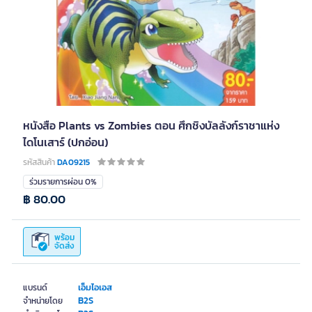
หนังสือ Plants vs Zombies ตอน ศึกชิงบัลลังก์ราชาแห่ง
ไดโนเสาร์ (ปกอ่อน)
รหัสสินค้า
DA09215
ร่วมรายการผ่อน 0%
฿ 80.00
พร้อม
จัดส่ง
เอ็มไอเอส
แบรนด์
B2S
จำหน่ายโดย