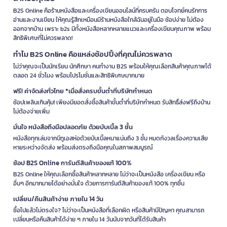
B2S Online คือร้านหนังสือและเครื่องเขียนออนไลน์ที่ครบครัน ตอบโจทย์คนรักการ
อ่านและงานเขียน ให้คุณรู้สึกเหมือนมีร้านหนังสือใกล้ฉันอยู่ในมือ ช้อปง่าย ไม่ต้อง
ออกจากบ้าน เพราะ b2s มีทั้งหนังสือหลากหลายแนวและเครื่องเขียนคุณภาพ พร้อม
สิทธิพิเศษที่ไม่ควรพลาด!
ทำไม B2S Online คือแหล่งช้อปปิ้งที่คุณไม่ควรพลาด
ไม่ว่าคุณจะเป็นนักเรียน นักศึกษา คนทำงาน B2S พร้อมให้คุณเลือกสินค้าคุณภาพได้
ตลอด 24 ชั่วโมง พร้อมโปรโมชั่นและสิทธิพิเศษมากมาย
ฟรี! ค่าจัดส่งทั่วไทย *เมื่อสั่งครบขั้นต่ำที่บริษัทกำหนด
ช้อปเพลินเกินคุ้ม! เพียงมียอดสั่งซื้อสินค้าขั้นต่ำที่บริษัทกำหนด รับสิทธิ์ส่งฟรีถึงบ้าน
ไม่ต้องจ่ายเพิ่ม
มั่นใจ หนังสือถึงมือปลอดภัย ด้วยบับเบิ้ล 3 ชั้น
หนังสือทุกเล่มจากบีทูเอสห่อด้วยบับเบิ้ลหนาแน่นถึง 3 ชั้น หมดกังวลเรื่องความเสีย
หายระหว่างจัดส่ง พร้อมส่งตรงถึงมือคุณในสภาพสมบูรณ์
ช้อป B2S Online การันตีสินค้าของแท้ 100%
B2S Online ให้คุณเลือกซื้อสินค้าหลากหลาย ไม่ว่าจะเป็นหนังสือ เครื่องเขียน หรือ
อื่นๆ อีกมากมายได้อย่างมั่นใจ ด้วยการการันตีสินค้าของแท้ 100% ทุกชิ้น
เปลี่ยน/คืนสินค้าง่าย ภายใน 14 วัน
ซื้อไปแล้วไม่ตรงใจ? ไม่ว่าจะเป็นหนังสือที่เลือกผิด หรือสินค้ามีปัญหา คุณสามารถ
เปลี่ยนหรือคืนสินค้าได้ง่าย ๆ ภายใน 14 วันนับจากวันที่ได้รับสินค้า