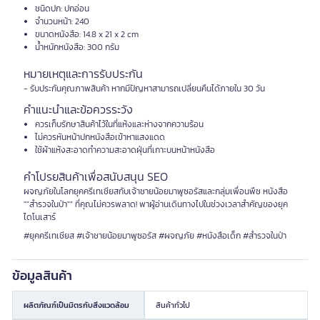
ชนิดปก: ปกอ่อน
จำนวนหน้า: 240
ขนาดหนังสือ: 14.8 x 21 x 2 cm
น้ำหนักหนังสือ: 300 กรัม
หมายเหตุและการรับประกัน
- รับประกันคุณภาพสินค้า หากมีปัญหาสามารถเปลี่ยนคืนได้ภายใน 30 วัน
คำแนะนำและข้อควรระวัง
ควรเก็บรักษาสินค้าไว้ในที่แห้งและห่างจากความร้อน
ไม่ควรหันหน้าปกหนังสือเข้าหาแสงแดด
ใช้ผ้าแห้งสะอาดทำความสะอาดฝุ่นที่เกาะบนหน้าหนังสือ
คำโปรยสินค้าเพื่อสนับสนุน SEO
ผจญภัยในโลกยุคครีเทเชียสกับเจ้าชายน้อยมาพูซอรัสและกลุ่มเพื่อนพืช หนังสือ
""สำรวจในป่า"" ที่คุณไม่ควรพลาด! พาผู้อ่านเดินทางไปในช่วงเวลาสำคัญของยุค
ไดโนเสาร์
#ยุคครีเทเชียส #เจ้าชายน้อยมาพูซอรัส #ผจญภัย #หนังสือเด็ก #สำรวจในป่า
ข้อมูลสินค้า
ผลิตภัณฑ์เป็นมิตรกับสิ่งแวดล้อม
สินค้าทั่วไป