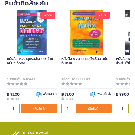
สินค้าที่คล้ายกัน
- 15 %
- 15 %
หนังสือ พจนานุกรมอังกฤษ-ไทย
หนังสือ พจนานุกรมนักเรียน ฉบับ
หนังสือ พจน
ฉบับกะทัดรัด
ทันสมัย
สำหรับใช้ในช
รหัสสินค้า DA05419
รหัสสินค้า D000019
รหัสสินค้า D
฿ 93.00
พร้อมจัดส่ง
฿ 72.00
พร้อมจัดส่ง
฿ 99.00
฿
฿
110.00
85.00
เพิ่มสินค้า
เพิ่มสินค้า
การันตีของแท้