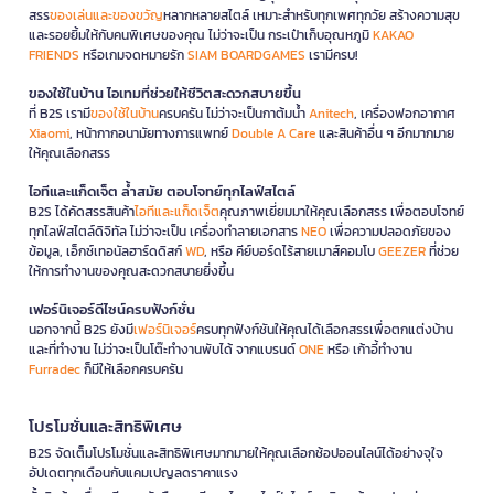
สรร
ของเล่นและของขวัญ
หลากหลายสไตล์ เหมาะสำหรับทุกเพศทุกวัย สร้างความสุข
และรอยยิ้มให้กับคนพิเศษของคุณ ไม่ว่าจะเป็น กระเป๋าเก็บอุณหภูมิ
KAKAO
FRIENDS
หรือเกมจดหมายรัก
SIAM BOARDGAMES
เรามีครบ!
ของใช้ในบ้าน ไอเทมที่ช่วยให้ชีวิตสะดวกสบายขึ้น
ที่ B2S เรามี
ของใช้ในบ้าน
ครบครัน ไม่ว่าจะเป็นกาต้มน้ำ
Anitech
, เครื่องฟอกอากาศ
Xiaomi
, หน้ากากอนามัยทางการแพทย์
Double A Care
และสินค้าอื่น ๆ อีกมากมาย
ให้คุณเลือกสรร
ไอทีและแก็ดเจ็ต ล้ำสมัย ตอบโจทย์ทุกไลฟ์สไตล์
B2S ได้คัดสรรสินค้า
ไอทีและแก็ดเจ็ต
คุณภาพเยี่ยมมาให้คุณเลือกสรร เพื่อตอบโจทย์
ทุกไลฟ์สไตล์ดิจิทัล ไม่ว่าจะเป็น เครื่องทำลายเอกสาร
NEO
เพื่อความปลอดภัยของ
ข้อมูล, เอ็กซ์เทอนัลฮาร์ดดิสก์
WD
, หรือ คีย์บอร์ดไร้สายเมาส์คอมโบ
GEEZER
ที่ช่วย
ให้การทำงานของคุณสะดวกสบายยิ่งขึ้น
เฟอร์นิเจอร์ดีไซน์ครบฟังก์ชั่น
นอกจากนี้ B2S ยังมี
เฟอร์นิเจอร์
ครบทุกฟังก์ชันให้คุณได้เลือกสรรเพื่อตกแต่งบ้าน
และที่ทำงาน ไม่ว่าจะเป็นโต๊ะทำงานพับได้ จากแบรนด์
ONE
หรือ เก้าอี้ทำงาน
Furradec
ก็มีให้เลือกครบครัน
โปรโมชั่นและสิทธิพิเศษ
B2S จัดเต็มโปรโมชั่นและสิทธิพิเศษมากมายให้คุณเลือกช้อปออนไลน์ได้อย่างจุใจ
อัปเดตทุกเดือนกับแคมเปญลดราคาแรง