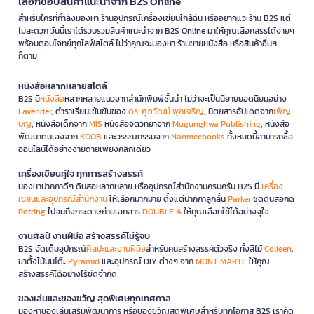
เลือกช้อปสินค้าแนะนำจาก B2S Online
สำหรับใครที่กำลังมองหา ร้านอุปกรณ์เครื่องเขียนใกล้ฉัน หรืออยากแวะร้าน B2S แต่
ไม่สะดวก วันนี้เราได้รวบรวมสินค้าแนะนำจาก B2S Online มาให้คุณเลือกสรรได้ง่ายๆ
พร้อมตอบโจทย์ทุกไลฟ์สไตล์ ไม่ว่าคุณจะมองหา ร้านขายหนังสือ หรือสินค้าอื่นๆ
ก็ตาม
หนังสือหลากหลายสไตล์
B2S มี
หนังสือ
หลากหลายแนวจากสำนักพิมพ์ชั้นนำ ไม่ว่าจะเป็นนิยายยอดนิยมอย่าง
Lavender
, ตำราเรียนเข้มข้นของ
ดร. ศุภวัฒน์ พุกเจริญ
, นิตยสารอัปเดตจาก
เพ็ญ
บุญ
, หนังสือเด็กจาก
MIS
หนังสือจิตวิทยาจาก
Mugunghwa Publishing
, หนังสือ
พัฒนาตนเองจาก
KOOB
และวรรณกรรมจาก
Nanmeebooks
ทั้งหมดนี้สามารถซื้อ
ออนไลน์ได้อย่างง่ายดายเพียงคลิกเดียว
เครื่องเขียนคู่ใจ ทุกการสร้างสรรค์
มองหาปากกาดีๆ ดินสอหลากหลาย หรืออุปกรณ์สำนักงานครบครัน B2S มี
เครื่อง
เขียนและอุปกรณ์สำนักงาน
ให้เลือกมากมาย ตั้งแต่ปากกาลูกลื่น
Parker
ชุดดินสอกด
Rotring
ไปจนถึงกระดาษถ่ายเอกสาร
DOUBLE A
ให้คุณเลือกใช้ได้อย่างจุใจ
งานศิลป์ งานฝีมือ สร้างสรรค์ไม่รู้จบ
B2S จัดเต็มอุปกรณ์
ศิลปะและงานฝีมือ
สำหรับคนสร้างสรรค์ตัวจริง ทั้งสีไม้
Colleen
,
ขาตั้งไม้บนโต๊ะ
Pyramid
และอุปกรณ์ DIY ต่างๆ จาก
MONT MARTE
ให้คุณ
สร้างสรรค์ได้อย่างไร้ขีดจำกัด
ของเล่นและของขวัญ สุดพิเศษทุกเทศกาล
มองหาของเล่นเสริมพัฒนาการ หรือของขวัญสุดพิเศษสำหรับทุกโอกาส B2S เราคัด