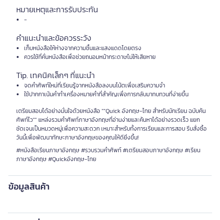
หมายเหตุและการรับประกัน
-
คำแนะนำและข้อควรระวัง
เก็บหนังสือให้ห่างจากความชื้นและแสงแดดโดยตรง
ควรใช้ที่คั่นหนังสือเพื่อช่วยถนอมหน้ากระดาษไม่ให้เสียหาย
Tip. เทคนิคเล็กๆ ที่แนะนำ
จดคำศัพท์ใหม่ที่เรียนรู้จากหนังสือลงบนโน้ตเพื่อเสริมความจำ
ใช้ปากกาเน้นคำทำเครื่องหมายคำที่สำคัญเพื่อการกลับมาทบทวนที่ง่ายขึ้น
เตรียมสอบได้อย่างมั่นใจด้วยหนังสือ ""Quick อังกฤษ-ไทย สำหรับนักเรียน ฉบับค้น
ศัพท์ไว"" แหล่งรวมคำศัพท์ภาษาอังกฤษที่อ่านง่ายและค้นหาได้อย่างรวดเร็ว แยก
ชัดเจนเป็นหมวดหมู่เพื่อความสะดวก เหมาะสำหรับทั้งการเรียนและการสอบ รีบสั่งซื้อ
วันนี้เพื่อพัฒนาทักษะภาษาอังกฤษของคุณให้ดียิ่งขึ้น!
#หนังสือเรียนภาษาอังกฤษ #รวบรวมคำศัพท์ #เตรียมสอบภาษาอังกฤษ #เรียน
ภาษาอังกฤษ #Quickอังกฤษ-ไทย
ข้อมูลสินค้า