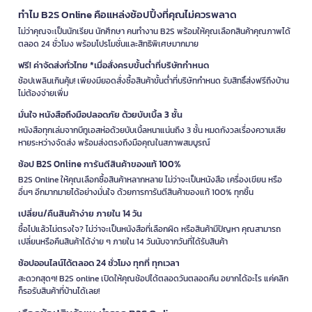
ทำไม B2S Online คือแหล่งช้อปปิ้งที่คุณไม่ควรพลาด
ไม่ว่าคุณจะเป็นนักเรียน นักศึกษา คนทำงาน B2S พร้อมให้คุณเลือกสินค้าคุณภาพได้
ตลอด 24 ชั่วโมง พร้อมโปรโมชั่นและสิทธิพิเศษมากมาย
ฟรี! ค่าจัดส่งทั่วไทย *เมื่อสั่งครบขั้นต่ำที่บริษัทกำหนด
ช้อปเพลินเกินคุ้ม! เพียงมียอดสั่งซื้อสินค้าขั้นต่ำที่บริษัทกำหนด รับสิทธิ์ส่งฟรีถึงบ้าน
ไม่ต้องจ่ายเพิ่ม
มั่นใจ หนังสือถึงมือปลอดภัย ด้วยบับเบิ้ล 3 ชั้น
หนังสือทุกเล่มจากบีทูเอสห่อด้วยบับเบิ้ลหนาแน่นถึง 3 ชั้น หมดกังวลเรื่องความเสีย
หายระหว่างจัดส่ง พร้อมส่งตรงถึงมือคุณในสภาพสมบูรณ์
ช้อป B2S Online การันตีสินค้าของแท้ 100%
B2S Online ให้คุณเลือกซื้อสินค้าหลากหลาย ไม่ว่าจะเป็นหนังสือ เครื่องเขียน หรือ
อื่นๆ อีกมากมายได้อย่างมั่นใจ ด้วยการการันตีสินค้าของแท้ 100% ทุกชิ้น
เปลี่ยน/คืนสินค้าง่าย ภายใน 14 วัน
ซื้อไปแล้วไม่ตรงใจ? ไม่ว่าจะเป็นหนังสือที่เลือกผิด หรือสินค้ามีปัญหา คุณสามารถ
เปลี่ยนหรือคืนสินค้าได้ง่าย ๆ ภายใน 14 วันนับจากวันที่ได้รับสินค้า
ช้อปออนไลน์ได้ตลอด 24 ชั่วโมง ทุกที่ ทุกเวลา
สะดวกสุดๆ! B2S online เปิดให้คุณช้อปได้ตลอดวันตลอดคืน อยากได้อะไร แค่คลิก
ก็รอรับสินค้าที่บ้านได้เลย!