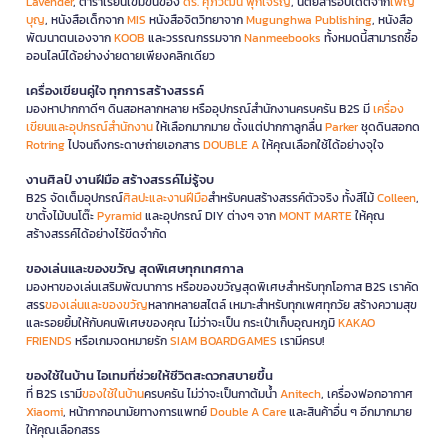
Lavender
, ตำราเรียนเข้มข้นของ
ดร. ศุภวัฒน์ พุกเจริญ
, นิตยสารอัปเดตจาก
เพ็ญ
บุญ
, หนังสือเด็กจาก
MIS
หนังสือจิตวิทยาจาก
Mugunghwa Publishing
, หนังสือ
พัฒนาตนเองจาก
KOOB
และวรรณกรรมจาก
Nanmeebooks
ทั้งหมดนี้สามารถซื้อ
ออนไลน์ได้อย่างง่ายดายเพียงคลิกเดียว
เครื่องเขียนคู่ใจ ทุกการสร้างสรรค์
มองหาปากกาดีๆ ดินสอหลากหลาย หรืออุปกรณ์สำนักงานครบครัน B2S มี
เครื่อง
เขียนและอุปกรณ์สำนักงาน
ให้เลือกมากมาย ตั้งแต่ปากกาลูกลื่น
Parker
ชุดดินสอกด
Rotring
ไปจนถึงกระดาษถ่ายเอกสาร
DOUBLE A
ให้คุณเลือกใช้ได้อย่างจุใจ
งานศิลป์ งานฝีมือ สร้างสรรค์ไม่รู้จบ
B2S จัดเต็มอุปกรณ์
ศิลปะและงานฝีมือ
สำหรับคนสร้างสรรค์ตัวจริง ทั้งสีไม้
Colleen
,
ขาตั้งไม้บนโต๊ะ
Pyramid
และอุปกรณ์ DIY ต่างๆ จาก
MONT MARTE
ให้คุณ
สร้างสรรค์ได้อย่างไร้ขีดจำกัด
ของเล่นและของขวัญ สุดพิเศษทุกเทศกาล
มองหาของเล่นเสริมพัฒนาการ หรือของขวัญสุดพิเศษสำหรับทุกโอกาส B2S เราคัด
สรร
ของเล่นและของขวัญ
หลากหลายสไตล์ เหมาะสำหรับทุกเพศทุกวัย สร้างความสุข
และรอยยิ้มให้กับคนพิเศษของคุณ ไม่ว่าจะเป็น กระเป๋าเก็บอุณหภูมิ
KAKAO
FRIENDS
หรือเกมจดหมายรัก
SIAM BOARDGAMES
เรามีครบ!
ของใช้ในบ้าน ไอเทมที่ช่วยให้ชีวิตสะดวกสบายขึ้น
ที่ B2S เรามี
ของใช้ในบ้าน
ครบครัน ไม่ว่าจะเป็นกาต้มน้ำ
Anitech
, เครื่องฟอกอากาศ
Xiaomi
, หน้ากากอนามัยทางการแพทย์
Double A Care
และสินค้าอื่น ๆ อีกมากมาย
ให้คุณเลือกสรร