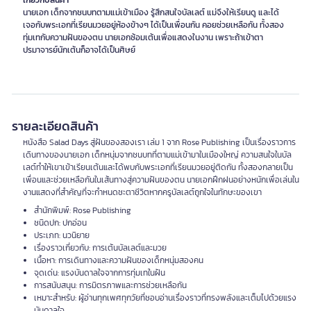
เกี่ยวกับสินค้า
นายเอก เด็กจากชนบทตามแม่เข้าเมือง รู้สึกสนใจบัลเลต์ แม่จึงให้เรียนดู และได้
เจอกับพระเอกที่เรียนมวยอยู่ห้องข้างๆ ได้เป็นเพื่อนกัน คอยช่วยเหลือกัน ทั้งสอง
ทุ่มเทกับความฝันของตน นายเอกซ้อมเต้นเพื่อแสดงในงาน เพราะถ้าเข้าตา
ปรมาจารย์นักเต้นก็อาจได้เป็นศิษย์
รายละเอียดสินค้า
หนังสือ Salad Days สู่ฝันของสองเรา เล่ม 1 จาก Rose Publishing เป็นเรื่องราวการ
เดินทางของนายเอก เด็กหนุ่มจากชนบทที่ตามแม่เข้ามาในเมืองใหญ่ ความสนใจในบัล
เลต์ทำให้เขาเข้าเรียนเต้นและได้พบกับพระเอกที่เรียนมวยอยู่ติดกัน ทั้งสองกลายเป็น
เพื่อนและช่วยเหลือกันในเส้นทางสู่ความฝันของตน นายเอกฝึกฝนอย่างหนักเพื่อเล่นใน
งานแสดงที่สำคัญที่จะกำหนดชะตาชีวิตหากครูบัลเลต์ถูกใจในทักษะของเขา
สำนักพิมพ์: Rose Publishing
ชนิดปก: ปกอ่อน
ประเภท: นวนิยาย
เรื่องราวเกี่ยวกับ: การเต้นบัลเลต์และมวย
เนื้อหา: การเดินทางและความฝันของเด็กหนุ่มสองคน
จุดเด่น: แรงบันดาลใจจากการทุ่มเทในฝัน
การสนับสนุน: การมิตรภาพและการช่วยเหลือกัน
เหมาะสำหรับ: ผู้อ่านทุกเพศทุกวัยที่ชอบอ่านเรื่องราวที่ทรงพลังและเต็มไปด้วยแรง
บันดาลใจ