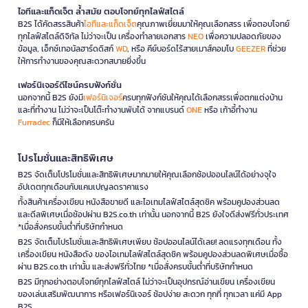
ไอทีและแก็ดเจ็ต ล้ำสมัย ตอบโจทย์ทุกไลฟ์สไตล์
B2S ได้คัดสรรสินค้า
ไอทีและแก็ดเจ็ต
คุณภาพเยี่ยมมาให้คุณเลือกสรร เพื่อตอบโจทย์
ทุกไลฟ์สไตล์ดิจิทัล ไม่ว่าจะเป็น เครื่องทำลายเอกสาร
NEO
เพื่อความปลอดภัยของ
ข้อมูล, เอ็กซ์เทอนัลฮาร์ดดิสก์
WD
, หรือ คีย์บอร์ดไร้สายเมาส์คอมโบ
GEEZER
ที่ช่วย
ให้การทำงานของคุณสะดวกสบายยิ่งขึ้น
เฟอร์นิเจอร์ดีไซน์ครบฟังก์ชั่น
นอกจากนี้ B2S ยังมี
เฟอร์นิเจอร์
ครบทุกฟังก์ชันให้คุณได้เลือกสรรเพื่อตกแต่งบ้าน
และที่ทำงาน ไม่ว่าจะเป็นโต๊ะทำงานพับได้ จากแบรนด์
ONE
หรือ เก้าอี้ทำงาน
Furradec
ก็มีให้เลือกครบครัน
โปรโมชั่นและสิทธิพิเศษ
B2S จัดเต็มโปรโมชั่นและสิทธิพิเศษมากมายให้คุณเลือกช้อปออนไลน์ได้อย่างจุใจ
อัปเดตทุกเดือนกับแคมเปญลดราคาแรง
ทั้งสินค้าเครื่องเขียน หนังสือขายดี และไอเทมไลฟ์สไตล์สุดชิค พร้อมคูปองส่วนลด
และดีลพิเศษเมื่อช้อปผ่าน B2S.co.th เท่านั้น นอกจากนี้ B2S ยังใจดีส่งฟรีทั่วประเทศ
*เมื่อสั่งครบขั้นต่ำที่บริษัทกำหนด
B2S จัดเต็มโปรโมชั่นและสิทธิพิเศษเพียบ ช้อปออนไลน์ได้เลย! ลดแรงทุกเดือน ทั้ง
เครื่องเขียน หนังสือดัง ของไอเทมไลฟ์สไตล์สุดชิค พร้อมคูปองส่วนลดพิเศษเมื่อซื้อ
ผ่าน B2S.co.th เท่านั้น และส่งฟรีทั่วไทย *เมื่อสั่งครบขั้นต่ำที่บริษัทกำหนด
B2S มีทุกอย่างตอบโจทย์ทุกไลฟ์สไตล์ ไม่ว่าจะเป็นอุปกรณ์อ่านเขียน เครื่องเขียน
ของเล่นเสริมพัฒนาการ หรือเฟอร์นิเจอร์ ช้อปง่าย สะดวก ทุกที่ ทุกเวลา แค่มี App
B2S