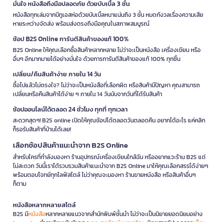
มั่นใจ หนังสือถึงมือปลอดภัย ด้วยบับเบิ้ล 3 ชั้น
หนังสือทุกเล่มจากบีทูเอสห่อด้วยบับเบิ้ลหนาแน่นถึง 3 ชั้น หมดกังวลเรื่องความเสีย
หายระหว่างจัดส่ง พร้อมส่งตรงถึงมือคุณในสภาพสมบูรณ์
ช้อป B2S Online การันตีสินค้าของแท้ 100%
B2S Online ให้คุณเลือกซื้อสินค้าหลากหลาย ไม่ว่าจะเป็นหนังสือ เครื่องเขียน หรือ
อื่นๆ อีกมากมายได้อย่างมั่นใจ ด้วยการการันตีสินค้าของแท้ 100% ทุกชิ้น
เปลี่ยน/คืนสินค้าง่าย ภายใน 14 วัน
ซื้อไปแล้วไม่ตรงใจ? ไม่ว่าจะเป็นหนังสือที่เลือกผิด หรือสินค้ามีปัญหา คุณสามารถ
เปลี่ยนหรือคืนสินค้าได้ง่าย ๆ ภายใน 14 วันนับจากวันที่ได้รับสินค้า
ช้อปออนไลน์ได้ตลอด 24 ชั่วโมง ทุกที่ ทุกเวลา
สะดวกสุดๆ! B2S online เปิดให้คุณช้อปได้ตลอดวันตลอดคืน อยากได้อะไร แค่คลิก
ก็รอรับสินค้าที่บ้านได้เลย!
เลือกช้อปสินค้าแนะนำจาก B2S Online
สำหรับใครที่กำลังมองหา ร้านอุปกรณ์เครื่องเขียนใกล้ฉัน หรืออยากแวะร้าน B2S แต่
ไม่สะดวก วันนี้เราได้รวบรวมสินค้าแนะนำจาก B2S Online มาให้คุณเลือกสรรได้ง่ายๆ
พร้อมตอบโจทย์ทุกไลฟ์สไตล์ ไม่ว่าคุณจะมองหา ร้านขายหนังสือ หรือสินค้าอื่นๆ
ก็ตาม
หนังสือหลากหลายสไตล์
B2S มี
หนังสือ
หลากหลายแนวจากสำนักพิมพ์ชั้นนำ ไม่ว่าจะเป็นนิยายยอดนิยมอย่าง