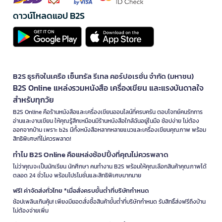
ดาวน์โหลดแอป B2S
B2S ธุรกิจในเครือ เซ็นทรัล รีเทล คอร์ปอเรชั่น จำกัด (มหาชน)
B2S Online แหล่งรวมหนังสือ เครื่องเขียน และแรงบันดาลใจ
สำหรับทุกวัย
B2S Online คือร้านหนังสือและเครื่องเขียนออนไลน์ที่ครบครัน ตอบโจทย์คนรักการ
อ่านและงานเขียน ให้คุณรู้สึกเหมือนมีร้านหนังสือใกล้ฉันอยู่ในมือ ช้อปง่าย ไม่ต้อง
ออกจากบ้าน เพราะ b2s มีทั้งหนังสือหลากหลายแนวและเครื่องเขียนคุณภาพ พร้อม
สิทธิพิเศษที่ไม่ควรพลาด!
ทำไม B2S Online คือแหล่งช้อปปิ้งที่คุณไม่ควรพลาด
ไม่ว่าคุณจะเป็นนักเรียน นักศึกษา คนทำงาน B2S พร้อมให้คุณเลือกสินค้าคุณภาพได้
ตลอด 24 ชั่วโมง พร้อมโปรโมชั่นและสิทธิพิเศษมากมาย
ฟรี! ค่าจัดส่งทั่วไทย *เมื่อสั่งครบขั้นต่ำที่บริษัทกำหนด
ช้อปเพลินเกินคุ้ม! เพียงมียอดสั่งซื้อสินค้าขั้นต่ำที่บริษัทกำหนด รับสิทธิ์ส่งฟรีถึงบ้าน
ไม่ต้องจ่ายเพิ่ม