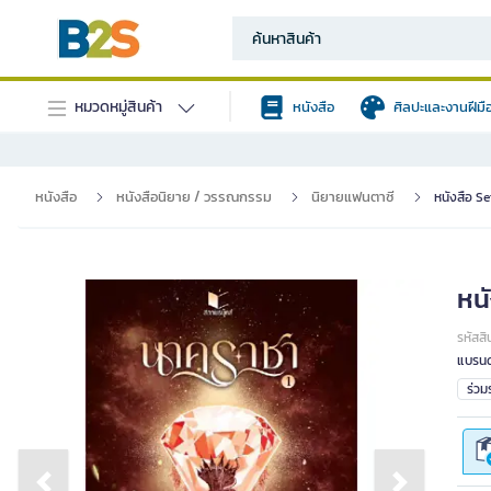
หมวดหมู่สินค้า
หนังสือ
ศิลปะและงานฝีมื
หนังสือ
หนังสือนิยาย / วรรณกรรม
นิยายแฟนตาซี
หนังสือ Se
หนั
รหัสสิ
แบรนด
ร่ว