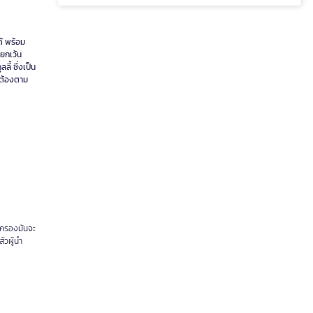
้ พร้อม
 ยกเว้น
้ ซึ่งเป็น
ึงต้องตาม
อบครองมันจะ
ัวผู้นำ