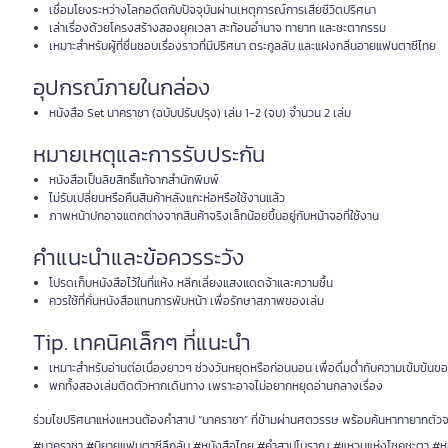
เชื่อมโยงระหว่างโลกอดีตกับปัจจุบันผ่านเหตุการณ์การเสียชีวิตปริศนา
เล่าเรื่องด้วยโครงสร้างสองยุคเวลา สะท้อนอำนาจ ทายาท และชะตากรรม
เหมาะสำหรับผู้ที่ชื่นชอบเรื่องราวที่มีปริศนา ตระกูลลับ และแฝงกลิ่นอายแฟนตาซีไทย
อุปกรณ์ภายในกล่อง
หนังสือ Set นาคราชา (ฉบับปรับปรุง) เล่ม 1-2 (จบ) จำนวน 2 เล่ม
หมายเหตุและการรับประกัน
หนังสือเป็นลิขสิทธิ์แท้จากสำนักพิมพ์
ไม่รับเปลี่ยนหรือคืนสินค้าหลังแกะห่อหรือใช้งานแล้ว
ภาพหน้าปกอาจแตกต่างจากสินค้าจริงเล็กน้อยขึ้นอยู่กับหน้าจอที่ใช้งาน
คำแนะนำและข้อควรระวัง
โปรดเก็บหนังสือไว้ในที่แห้ง หลีกเลี่ยงแสงแดดจ้าและความชื้น
ควรใช้ที่คั่นหนังสือแทนการพับหน้า เพื่อรักษาสภาพของเล่ม
Tip. เทคนิคเล็กๆ ที่แนะนำ
เหมาะสำหรับอ่านต่อเนื่องยาวๆ ช่วงวันหยุดหรือก่อนนอน เพื่อดื่มด่ำกับความเข้มข้นของ
พกทั้งสองเล่มติดตัวหากเดินทาง เพราะอาจไม่อยากหยุดอ่านกลางเรื่อง
ร่วมไขปริศนาแห่งแหวนต้องคำสาป “นาคราชา” ที่ข้ามผ่านศตวรรษ พร้อมค้นหาทายาทตัวจริง
#นาคราชา #นิยายแฟนตาซีลึกลับ #หนังสือไทย #คำสาปโบราณ #แหวนแห่งโชคชะตา #หน