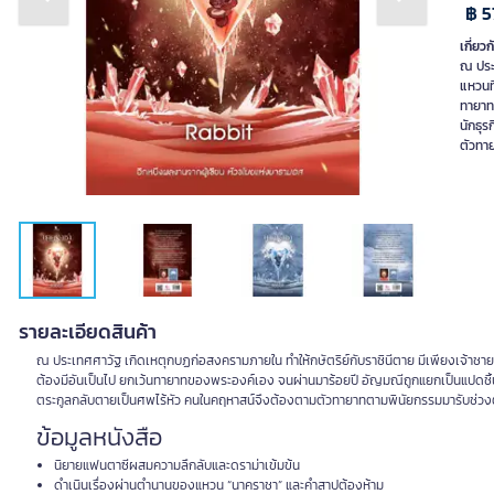
Previous slide
Next slide
฿ 5
เกี่ยวก
ณ ประเ
แหวนที
ทายาท
นักธุร
ตัวทา
รายละเอียดสินค้า
ณ ประเทศศาวัฐ เกิดเหตุกบฏก่อสงครามภายใน ทำให้กษัตริย์กับราชินีตาย มีเพียงเจ้าชายที
ต้องมีอันเป็นไป ยกเว้นทายาทของพระองค์เอง จนผ่านมาร้อยปี อัญมณีถูกแยกเป็นแปดชิ้น และ
ตระกูลกลับตายเป็นศพไร้หัว คนในคฤหาสน์จึงต้องตามตัวทายาทตามพินัยกรรมมารับช่วง
ข้อมูลหนังสือ
นิยายแฟนตาซีผสมความลึกลับและดราม่าเข้มข้น
ดำเนินเรื่องผ่านตำนานของแหวน “นาคราชา” และคำสาปต้องห้าม