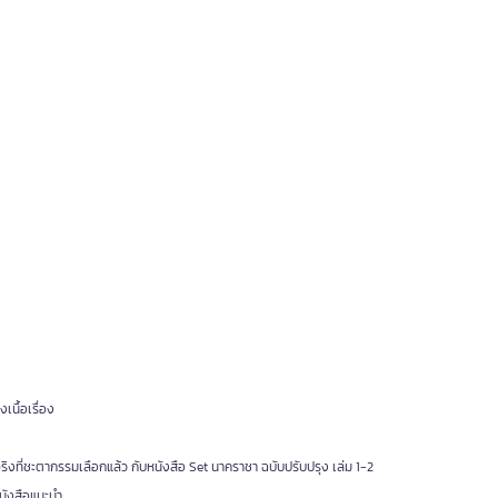
เนื้อเรื่อง
ที่ชะตากรรมเลือกแล้ว กับหนังสือ Set นาคราชา ฉบับปรับปรุง เล่ม 1-2
ังสือแนะนำ