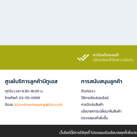
การันตีของแท้
เลือกช้อปได้อย่างมั่นใจ​
ศูนย์บริการลูกค้าบีทูเอส
การสนับสนุนลูกค้า
ทุกวัน เวลา 8.30-18.00 น.
ติดต่อเรา
โทรศัพท์: 02-115-0999
วิธีการช้อปออนไลน์
อีเมล:
b2sonlineshopping@b2s.co.th
การจัดส่งสินค้า
นโยบายการเปลี่ยน/คืนสินค้า
ตรวจสอบคำสั่งซื้อ
เว็บไซต์นี้มีการใช้คุกกี้ โปรดยอมรับนโยบายคุกกี้เพื่