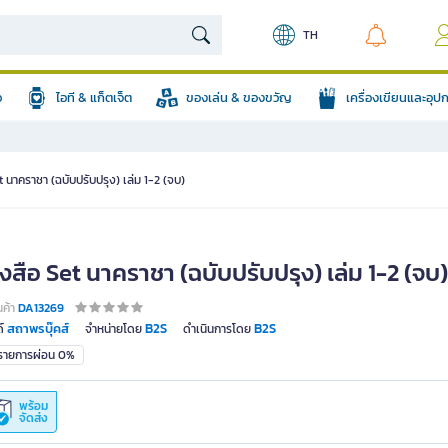
TH
อ
ไอที & แก็ตเจ็ต
ของเล่น & ของขวัญ
เครื่องเขียนและอุ
t นาคราชา (ฉบับปรับปรุง) เล่ม 1-2 (จบ)
งสือ Set นาคราชา (ฉบับปรับปรุง) เล่ม 1-2 (จบ)
นค้า
DA13269
สถาพรบุ๊คส์
B2S
B2S
์
จำหน่ายโดย
ดำเนินการโดย
มรายการผ่อน 0%
พร้อม
จัดส่ง