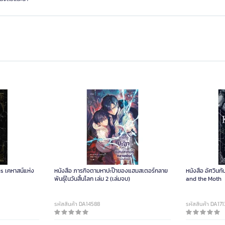
s เคหาสน์แห่ง
หนังสือ ภารกิจตามหาปะป๊าของแฮมสเตอร์กลาย
หนังสือ อัศวินกั
พันธุ์ในวันสิ้นโลก เล่ม 2 (เล่มจบ)
and the Moth
รหัสสินค้า DA14588
รหัสสินค้า DA171