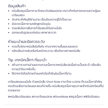
ข้อมูลสินค้า
หนังสือสรุปเนื้อหาภาษาไทยระดับมัธยมปลาย เหมาะสำหรับการทบทวนความรู้และ
เตรียมสอบ
จัดสาระสำคัญให้อ่านง่าย เชื่อมโยงความรู้ได้เป็นระบบ
อัปเดตเนื้อหาตามหลักสูตรปัจจุบัน
ช่วยเพิ่มโอกาสในการทำข้อสอบได้อย่างมั่นใจ
ออกแบบในรูปแบบปกอ่อน พกพาสะดวก
คำแนะนำและข้อควรระวัง
ควรเก็บรักษาหนังสือในที่แห้ง ห่างจากความชื้นและแสงแดด
หลีกเลี่ยงการพับหรือทับหน้ากระดาษ เพื่อรักษาสภาพหนังสือ
Tip. เทคนิคเล็กๆ ที่แนะนำ
สร้างตารางการอ่านและทบทวนเนื้อหาจากหนังสือเล่มนี้อย่างเป็นประจำ เพื่อเพิ่ม
ความเข้าใจมากยิ่งขึ้น
ใช้ปากกาไฮไลต์ช่วยจำแนกหัวข้อสำคัญในเนื้อหาที่อ่าน
เตรียมสอบแบบมั่นใจ ด้วยหนังสือ Short Note ภาษาไทย ม.ปลาย ที่รวมเนื้อหาสำคัญ
ครบถ้วนเพื่อการเรียนและสอบที่ง่ายขึ้น หนังสือสรุปเนื้อหาคุณภาพสำหรับนักเรียนที่ไม่
ควรพลาด!
#หนังสือเตรียมสอบ #ภาษาไทยมปลาย #ShortNote #สรุปเนื้อหา #พิชิตข้อสอบ