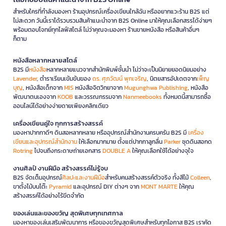
สำหรับใครที่กำลังมองหา ร้านอุปกรณ์เครื่องเขียนใกล้ฉัน หรืออยากแวะร้าน B2S แต่
ไม่สะดวก วันนี้เราได้รวบรวมสินค้าแนะนำจาก B2S Online มาให้คุณเลือกสรรได้ง่ายๆ
พร้อมตอบโจทย์ทุกไลฟ์สไตล์ ไม่ว่าคุณจะมองหา ร้านขายหนังสือ หรือสินค้าอื่นๆ
ก็ตาม
หนังสือหลากหลายสไตล์
B2S มี
หนังสือ
หลากหลายแนวจากสำนักพิมพ์ชั้นนำ ไม่ว่าจะเป็นนิยายยอดนิยมอย่าง
Lavender
, ตำราเรียนเข้มข้นของ
ดร. ศุภวัฒน์ พุกเจริญ
, นิตยสารอัปเดตจาก
เพ็ญ
บุญ
, หนังสือเด็กจาก
MIS
หนังสือจิตวิทยาจาก
Mugunghwa Publishing
, หนังสือ
พัฒนาตนเองจาก
KOOB
และวรรณกรรมจาก
Nanmeebooks
ทั้งหมดนี้สามารถซื้อ
ออนไลน์ได้อย่างง่ายดายเพียงคลิกเดียว
เครื่องเขียนคู่ใจ ทุกการสร้างสรรค์
มองหาปากกาดีๆ ดินสอหลากหลาย หรืออุปกรณ์สำนักงานครบครัน B2S มี
เครื่อง
เขียนและอุปกรณ์สำนักงาน
ให้เลือกมากมาย ตั้งแต่ปากกาลูกลื่น
Parker
ชุดดินสอกด
Rotring
ไปจนถึงกระดาษถ่ายเอกสาร
DOUBLE A
ให้คุณเลือกใช้ได้อย่างจุใจ
งานศิลป์ งานฝีมือ สร้างสรรค์ไม่รู้จบ
B2S จัดเต็มอุปกรณ์
ศิลปะและงานฝีมือ
สำหรับคนสร้างสรรค์ตัวจริง ทั้งสีไม้
Colleen
,
ขาตั้งไม้บนโต๊ะ
Pyramid
และอุปกรณ์ DIY ต่างๆ จาก
MONT MARTE
ให้คุณ
สร้างสรรค์ได้อย่างไร้ขีดจำกัด
ของเล่นและของขวัญ สุดพิเศษทุกเทศกาล
มองหาของเล่นเสริมพัฒนาการ หรือของขวัญสุดพิเศษสำหรับทุกโอกาส B2S เราคัด