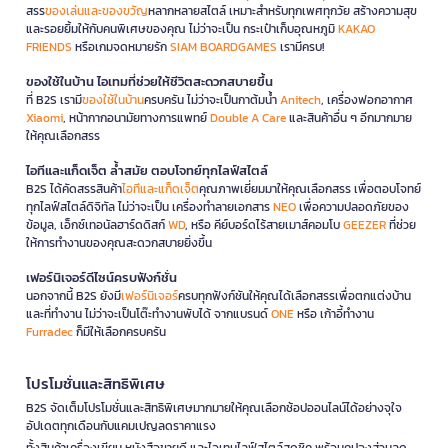
สรร
ของเล่นและของขวัญ
หลากหลายสไตล์ เหมาะสำหรับทุกเพศทุกวัย สร้างความสุข
และรอยยิ้มให้กับคนพิเศษของคุณ ไม่ว่าจะเป็น กระเป๋าเก็บอุณหภูมิ
KAKAO
FRIENDS
หรือเกมจดหมายรัก
SIAM BOARDGAMES
เรามีครบ!
ของใช้ในบ้าน ไอเทมที่ช่วยให้ชีวิตสะดวกสบายขึ้น
ที่ B2S เรามี
ของใช้ในบ้าน
ครบครัน ไม่ว่าจะเป็นกาต้มน้ำ
Anitech
, เครื่องฟอกอากาศ
Xiaomi
, หน้ากากอนามัยทางการแพทย์
Double A Care
และสินค้าอื่น ๆ อีกมากมาย
ให้คุณเลือกสรร
ไอทีและแก็ดเจ็ต ล้ำสมัย ตอบโจทย์ทุกไลฟ์สไตล์
B2S ได้คัดสรรสินค้า
ไอทีและแก็ดเจ็ต
คุณภาพเยี่ยมมาให้คุณเลือกสรร เพื่อตอบโจทย์
ทุกไลฟ์สไตล์ดิจิทัล ไม่ว่าจะเป็น เครื่องทำลายเอกสาร
NEO
เพื่อความปลอดภัยของ
ข้อมูล, เอ็กซ์เทอนัลฮาร์ดดิสก์
WD
, หรือ คีย์บอร์ดไร้สายเมาส์คอมโบ
GEEZER
ที่ช่วย
ให้การทำงานของคุณสะดวกสบายยิ่งขึ้น
เฟอร์นิเจอร์ดีไซน์ครบฟังก์ชั่น
นอกจากนี้ B2S ยังมี
เฟอร์นิเจอร์
ครบทุกฟังก์ชันให้คุณได้เลือกสรรเพื่อตกแต่งบ้าน
และที่ทำงาน ไม่ว่าจะเป็นโต๊ะทำงานพับได้ จากแบรนด์
ONE
หรือ เก้าอี้ทำงาน
Furradec
ก็มีให้เลือกครบครัน
โปรโมชั่นและสิทธิพิเศษ
B2S จัดเต็มโปรโมชั่นและสิทธิพิเศษมากมายให้คุณเลือกช้อปออนไลน์ได้อย่างจุใจ
อัปเดตทุกเดือนกับแคมเปญลดราคาแรง
ทั้งสินค้าเครื่องเขียน หนังสือขายดี และไอเทมไลฟ์สไตล์สุดชิค พร้อมคูปองส่วนลด