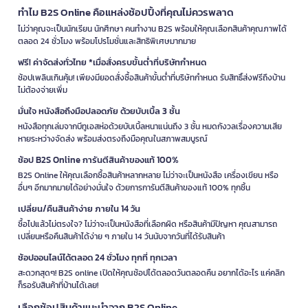
ทำไม B2S Online คือแหล่งช้อปปิ้งที่คุณไม่ควรพลาด
ไม่ว่าคุณจะเป็นนักเรียน นักศึกษา คนทำงาน B2S พร้อมให้คุณเลือกสินค้าคุณภาพได้
ตลอด 24 ชั่วโมง พร้อมโปรโมชั่นและสิทธิพิเศษมากมาย
ฟรี! ค่าจัดส่งทั่วไทย *เมื่อสั่งครบขั้นต่ำที่บริษัทกำหนด
ช้อปเพลินเกินคุ้ม! เพียงมียอดสั่งซื้อสินค้าขั้นต่ำที่บริษัทกำหนด รับสิทธิ์ส่งฟรีถึงบ้าน
ไม่ต้องจ่ายเพิ่ม
มั่นใจ หนังสือถึงมือปลอดภัย ด้วยบับเบิ้ล 3 ชั้น
หนังสือทุกเล่มจากบีทูเอสห่อด้วยบับเบิ้ลหนาแน่นถึง 3 ชั้น หมดกังวลเรื่องความเสีย
หายระหว่างจัดส่ง พร้อมส่งตรงถึงมือคุณในสภาพสมบูรณ์
ช้อป B2S Online การันตีสินค้าของแท้ 100%
B2S Online ให้คุณเลือกซื้อสินค้าหลากหลาย ไม่ว่าจะเป็นหนังสือ เครื่องเขียน หรือ
อื่นๆ อีกมากมายได้อย่างมั่นใจ ด้วยการการันตีสินค้าของแท้ 100% ทุกชิ้น
เปลี่ยน/คืนสินค้าง่าย ภายใน 14 วัน
ซื้อไปแล้วไม่ตรงใจ? ไม่ว่าจะเป็นหนังสือที่เลือกผิด หรือสินค้ามีปัญหา คุณสามารถ
เปลี่ยนหรือคืนสินค้าได้ง่าย ๆ ภายใน 14 วันนับจากวันที่ได้รับสินค้า
ช้อปออนไลน์ได้ตลอด 24 ชั่วโมง ทุกที่ ทุกเวลา
สะดวกสุดๆ! B2S online เปิดให้คุณช้อปได้ตลอดวันตลอดคืน อยากได้อะไร แค่คลิก
ก็รอรับสินค้าที่บ้านได้เลย!
เลือกช้อปสินค้าแนะนำจาก B2S Online