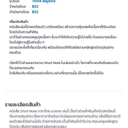
Think Beyond
แบรนด์
B2S
จำหน่ายโดย
B2S
ดำเนินการโดย
เกี่ยวกับสินค้า
หนังสือเล่มนี้ช่วยเตรียมตัว เตรียมพร้อม สร้างความคุ้นเคยกับเนื้อหาที่ต้องเรียน
โดยจับใจความสำคัญ
เอาไว้อย่างครอบคลุมทุกเนื้อหา ซึ่งจะทำให้เกิดความรู้ได้ง่ายขึ้น โดยสามารถเชื่อม
โยงไปสู่ความรู้ในส่วนอื่น ๆ
ของแต่ละชั้นที่เกี่ยวเนื่องกัน พร้อมอัปเดตให้ทันสมัยตามหลักสูตรปัจจุบันอย่าง
ครบถ้วน
เรียกได้ว่าอ่านและทบทวน Short Note ในเล่มอย่างไร โอกาสที่จะพบกับข้อสอบจริง
ที่จะออกมาตรงกัน
ใกล้เคียงกัน หรือออกอย่างที่อ่าน อย่างที่ทบทวนนั้น มีโอกาสเกิดขึ้นได้ม
รายละเอียดสินค้า
หนังสือ Short Note ภาษาไทย ม.ปลาย เล่มนี้ เป็นตัวช่วยสำคัญสำหรับนักเรียนที่
ต้องการสรุปสาระเนื้อหาภาษาไทยในระดับมัธยมปลายอย่างครบถ้วน เพื่อใช้ในการเตรี
ยมตัวสอบได้อย่างมั่นใจ ด้วยการจับประเด็นสำคัญที่เข้าใจง่าย ครอบคลุมหลักสูตร
ปัจจุบัน เพิ่มโอกาสสอบผ่านในทุกสนามสอบ