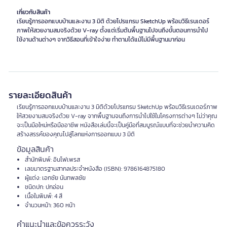
เกี่ยวกับสินค้า
เรียนรู้การออกแบบบ้านและงาน 3 มิติ ด้วยโปรแกรม SketchUp พร้อมวิธีเรนเดอร์
ภาพให้สวยงามสมจริงด้วย V-ray ตั้งแต่เริ่มต้นพื้นฐานไปจนถึงขั้นตอนการนำไป
ใช้งานด้านต่างๆ จากวิธีสอนที่เข้าใจง่าย ทำตามได้แม้ไม่มีพื้นฐานมาก่อน
รายละเอียดสินค้า
เรียนรู้การออกแบบบ้านและงาน 3 มิติด้วยโปรแกรม SketchUp พร้อมวิธีเรนเดอร์ภาพ
ให้สวยงามสมจริงด้วย V-ray จากพื้นฐานจนถึงการนำไปใช้ในโครงการต่างๆ ไม่ว่าคุณ
จะเป็นมือใหม่หรือมืออาชีพ หนังสือเล่มนี้จะเป็นคู่มือที่สมบูรณ์แบบที่จะช่วยนำความคิด
สร้างสรรค์ของคุณไปสู่โลกแห่งการออกแบบ 3 มิติ
ข้อมูลสินค้า
สำนักพิมพ์: อินโฟเพรส
เลขมาตรฐานสากลประจำหนังสือ (ISBN): 9786164875180
ผู้แต่ง: เอกชัย นันทพลชัย
ชนิดปก: ปกอ่อน
เนื้อในพิมพ์: 4 สี
จำนวนหน้า: 360 หน้า
คำแนะนำและข้อควรระวัง