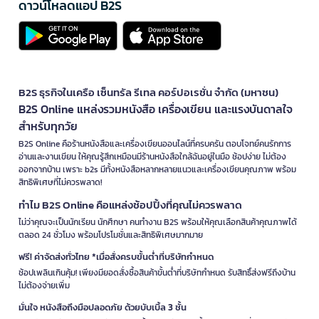
ดาวน์โหลดแอป B2S
B2S ธุรกิจในเครือ เซ็นทรัล รีเทล คอร์ปอเรชั่น จำกัด (มหาชน)
B2S Online แหล่งรวมหนังสือ เครื่องเขียน และแรงบันดาลใจ
สำหรับทุกวัย
B2S Online คือร้านหนังสือและเครื่องเขียนออนไลน์ที่ครบครัน ตอบโจทย์คนรักการ
อ่านและงานเขียน ให้คุณรู้สึกเหมือนมีร้านหนังสือใกล้ฉันอยู่ในมือ ช้อปง่าย ไม่ต้อง
ออกจากบ้าน เพราะ b2s มีทั้งหนังสือหลากหลายแนวและเครื่องเขียนคุณภาพ พร้อม
สิทธิพิเศษที่ไม่ควรพลาด!
ทำไม B2S Online คือแหล่งช้อปปิ้งที่คุณไม่ควรพลาด
ไม่ว่าคุณจะเป็นนักเรียน นักศึกษา คนทำงาน B2S พร้อมให้คุณเลือกสินค้าคุณภาพได้
ตลอด 24 ชั่วโมง พร้อมโปรโมชั่นและสิทธิพิเศษมากมาย
ฟรี! ค่าจัดส่งทั่วไทย *เมื่อสั่งครบขั้นต่ำที่บริษัทกำหนด
ช้อปเพลินเกินคุ้ม! เพียงมียอดสั่งซื้อสินค้าขั้นต่ำที่บริษัทกำหนด รับสิทธิ์ส่งฟรีถึงบ้าน
ไม่ต้องจ่ายเพิ่ม
มั่นใจ หนังสือถึงมือปลอดภัย ด้วยบับเบิ้ล 3 ชั้น