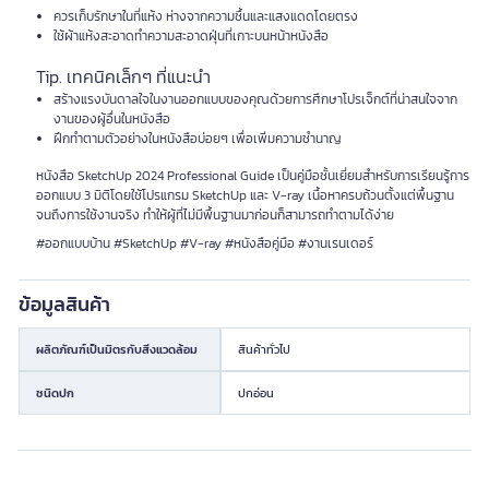
ควรเก็บรักษาในที่แห้ง ห่างจากความชื้นและแสงแดดโดยตรง
ใช้ผ้าแห้งสะอาดทำความสะอาดฝุ่นที่เกาะบนหน้าหนังสือ
Tip. เทคนิคเล็กๆ ที่แนะนำ
สร้างแรงบันดาลใจในงานออกแบบของคุณด้วยการศึกษาโปรเจ็กต์ที่น่าสนใจจาก
งานของผู้อื่นในหนังสือ
ฝึกทำตามตัวอย่างในหนังสือบ่อยๆ เพื่อเพิ่มความชำนาญ
หนังสือ SketchUp 2024 Professional Guide เป็นคู่มือชั้นเยี่ยมสำหรับการเรียนรู้การ
ออกแบบ 3 มิติโดยใช้โปรแกรม SketchUp และ V-ray เนื้อหาครบถ้วนตั้งแต่พื้นฐาน
จนถึงการใช้งานจริง ทำให้ผู้ที่ไม่มีพื้นฐานมาก่อนก็สามารถทำตามได้ง่าย
#ออกแบบบ้าน #SketchUp #V-ray #หนังสือคู่มือ #งานเรนเดอร์
ข้อมูลสินค้า
ผลิตภัณฑ์เป็นมิตรกับสิ่งแวดล้อม
สินค้าทั่วไป
ชนิดปก
ปกอ่อน