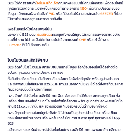
B2S ได้คัดสรรสินค้า
ไอทีและแก็ดเจ็ต
คุณภาพเยี่ยมมาให้คุณเลือกสรร เพื่อตอบโจทย์
ทุกไลฟ์สไตล์ดิจิทัล ไม่ว่าจะเป็น เครื่องทำลายเอกสาร
NEO
เพื่อความปลอดภัยของ
ข้อมูล, เอ็กซ์เทอนัลฮาร์ดดิสก์
WD
, หรือ คีย์บอร์ดไร้สายเมาส์คอมโบ
GEEZER
ที่ช่วย
ให้การทำงานของคุณสะดวกสบายยิ่งขึ้น
เฟอร์นิเจอร์ดีไซน์ครบฟังก์ชั่น
นอกจากนี้ B2S ยังมี
เฟอร์นิเจอร์
ครบทุกฟังก์ชันให้คุณได้เลือกสรรเพื่อตกแต่งบ้าน
และที่ทำงาน ไม่ว่าจะเป็นโต๊ะทำงานพับได้ จากแบรนด์
ONE
หรือ เก้าอี้ทำงาน
Furradec
ก็มีให้เลือกครบครัน
โปรโมชั่นและสิทธิพิเศษ
B2S จัดเต็มโปรโมชั่นและสิทธิพิเศษมากมายให้คุณเลือกช้อปออนไลน์ได้อย่างจุใจ
อัปเดตทุกเดือนกับแคมเปญลดราคาแรง
ทั้งสินค้าเครื่องเขียน หนังสือขายดี และไอเทมไลฟ์สไตล์สุดชิค พร้อมคูปองส่วนลด
และดีลพิเศษเมื่อช้อปผ่าน B2S.co.th เท่านั้น นอกจากนี้ B2S ยังใจดีส่งฟรีทั่วประเทศ
*เมื่อสั่งครบขั้นต่ำที่บริษัทกำหนด
B2S จัดเต็มโปรโมชั่นและสิทธิพิเศษเพียบ ช้อปออนไลน์ได้เลย! ลดแรงทุกเดือน ทั้ง
เครื่องเขียน หนังสือดัง ของไอเทมไลฟ์สไตล์สุดชิค พร้อมคูปองส่วนลดพิเศษเมื่อซื้อ
ผ่าน B2S.co.th เท่านั้น และส่งฟรีทั่วไทย *เมื่อสั่งครบขั้นต่ำที่บริษัทกำหนด
B2S มีทุกอย่างตอบโจทย์ทุกไลฟ์สไตล์ ไม่ว่าจะเป็นอุปกรณ์อ่านเขียน เครื่องเขียน
ของเล่นเสริมพัฒนาการ หรือเฟอร์นิเจอร์ ช้อปง่าย สะดวก ทุกที่ ทุกเวลา แค่มี App
B2S
สมัคร B2S Club รับข่าวสารโปรโมชั่นก่อนใคร และสิทธิพิเศษเฉพาะสมาชิก! คลิกเลย