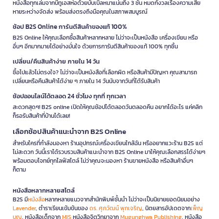
หนังสือทุกเล่มจากบีทูเอสห่อด้วยบับเบิ้ลหนาแน่นถึง 3 ชั้น หมดกังวลเรื่องความเสีย
หายระหว่างจัดส่ง พร้อมส่งตรงถึงมือคุณในสภาพสมบูรณ์
ช้อป B2S Online การันตีสินค้าของแท้ 100%
B2S Online ให้คุณเลือกซื้อสินค้าหลากหลาย ไม่ว่าจะเป็นหนังสือ เครื่องเขียน หรือ
อื่นๆ อีกมากมายได้อย่างมั่นใจ ด้วยการการันตีสินค้าของแท้ 100% ทุกชิ้น
เปลี่ยน/คืนสินค้าง่าย ภายใน 14 วัน
ซื้อไปแล้วไม่ตรงใจ? ไม่ว่าจะเป็นหนังสือที่เลือกผิด หรือสินค้ามีปัญหา คุณสามารถ
เปลี่ยนหรือคืนสินค้าได้ง่าย ๆ ภายใน 14 วันนับจากวันที่ได้รับสินค้า
ช้อปออนไลน์ได้ตลอด 24 ชั่วโมง ทุกที่ ทุกเวลา
สะดวกสุดๆ! B2S online เปิดให้คุณช้อปได้ตลอดวันตลอดคืน อยากได้อะไร แค่คลิก
ก็รอรับสินค้าที่บ้านได้เลย!
เลือกช้อปสินค้าแนะนำจาก B2S Online
สำหรับใครที่กำลังมองหา ร้านอุปกรณ์เครื่องเขียนใกล้ฉัน หรืออยากแวะร้าน B2S แต่
ไม่สะดวก วันนี้เราได้รวบรวมสินค้าแนะนำจาก B2S Online มาให้คุณเลือกสรรได้ง่ายๆ
พร้อมตอบโจทย์ทุกไลฟ์สไตล์ ไม่ว่าคุณจะมองหา ร้านขายหนังสือ หรือสินค้าอื่นๆ
ก็ตาม
หนังสือหลากหลายสไตล์
B2S มี
หนังสือ
หลากหลายแนวจากสำนักพิมพ์ชั้นนำ ไม่ว่าจะเป็นนิยายยอดนิยมอย่าง
Lavender
, ตำราเรียนเข้มข้นของ
ดร. ศุภวัฒน์ พุกเจริญ
, นิตยสารอัปเดตจาก
เพ็ญ
บุญ
, หนังสือเด็กจาก
MIS
หนังสือจิตวิทยาจาก
Mugunghwa Publishing
, หนังสือ