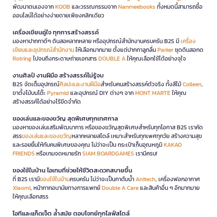
พัฒนาตนเองจาก
KOOB
และวรรณกรรมจาก
Nanmeebooks
ทั้งหมดนี้สามารถซื้อ
ออนไลน์ได้อย่างง่ายดายเพียงคลิกเดียว
เครื่องเขียนคู่ใจ ทุกการสร้างสรรค์
มองหาปากกาดีๆ ดินสอหลากหลาย หรืออุปกรณ์สำนักงานครบครัน B2S มี
เครื่อง
เขียนและอุปกรณ์สำนักงาน
ให้เลือกมากมาย ตั้งแต่ปากกาลูกลื่น
Parker
ชุดดินสอกด
Rotring
ไปจนถึงกระดาษถ่ายเอกสาร
DOUBLE A
ให้คุณเลือกใช้ได้อย่างจุใจ
งานศิลป์ งานฝีมือ สร้างสรรค์ไม่รู้จบ
B2S จัดเต็มอุปกรณ์
ศิลปะและงานฝีมือ
สำหรับคนสร้างสรรค์ตัวจริง ทั้งสีไม้
Colleen
,
ขาตั้งไม้บนโต๊ะ
Pyramid
และอุปกรณ์ DIY ต่างๆ จาก
MONT MARTE
ให้คุณ
สร้างสรรค์ได้อย่างไร้ขีดจำกัด
ของเล่นและของขวัญ สุดพิเศษทุกเทศกาล
มองหาของเล่นเสริมพัฒนาการ หรือของขวัญสุดพิเศษสำหรับทุกโอกาส B2S เราคัด
สรร
ของเล่นและของขวัญ
หลากหลายสไตล์ เหมาะสำหรับทุกเพศทุกวัย สร้างความสุข
และรอยยิ้มให้กับคนพิเศษของคุณ ไม่ว่าจะเป็น กระเป๋าเก็บอุณหภูมิ
KAKAO
FRIENDS
หรือเกมจดหมายรัก
SIAM BOARDGAMES
เรามีครบ!
ของใช้ในบ้าน ไอเทมที่ช่วยให้ชีวิตสะดวกสบายขึ้น
ที่ B2S เรามี
ของใช้ในบ้าน
ครบครัน ไม่ว่าจะเป็นกาต้มน้ำ
Anitech
, เครื่องฟอกอากาศ
Xiaomi
, หน้ากากอนามัยทางการแพทย์
Double A Care
และสินค้าอื่น ๆ อีกมากมาย
ให้คุณเลือกสรร
ไอทีและแก็ดเจ็ต ล้ำสมัย ตอบโจทย์ทุกไลฟ์สไตล์