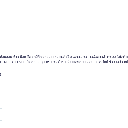
ตัวก่อนสอบ ด้วยเนื้อหาวิชาเคมีที่ครอบคลุมทุกส่วนสำคัญ ผสมผสานแผนผังช่วยจำ ตาราง ไฮไลต์
ET, A-LEVEL, โควตา, ชิงทุน, เพิ่มเกรดในชั้นเรียน และเตรียมสอบ TCAS ใหม่ ซื้อหนังสือเคมีดี
S