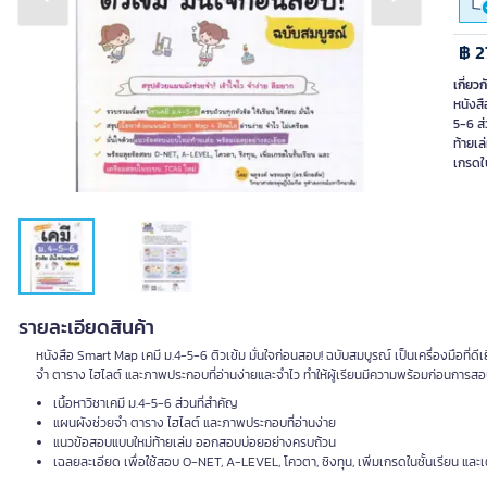
Previous slide
Next slide
฿ 2
เกี่ยวก
หนังสื
5-6 ส
ท้ายเล
เกรดใ
รายละเอียดสินค้า
หนังสือ Smart Map เคมี ม.4-5-6 ติวเข้ม มั่นใจก่อนสอบ! ฉบับสมบูรณ์ เป็นเครื่องมือที่
จำ ตาราง ไฮไลต์ และภาพประกอบที่อ่านง่ายและจำไว ทำให้ผู้เรียนมีความพร้อมก่อนการสอบ
เนื้อหาวิชาเคมี ม.4-5-6 ส่วนที่สำคัญ
แผนผังช่วยจำ ตาราง ไฮไลต์ และภาพประกอบที่อ่านง่าย
แนวข้อสอบแบบใหม่ท้ายเล่ม ออกสอบบ่อยอย่างครบถ้วน
เฉลยละเอียด เพื่อใช้สอบ O-NET, A-LEVEL, โควตา, ชิงทุน, เพิ่มเกรดในชั้นเรียน แล