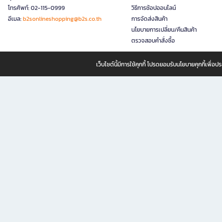
โทรศัพท์: 02-115-0999
วิธีการช้อปออนไลน์
อีเมล:
b2sonlineshopping@b2s.co.th
การจัดส่งสินค้า
นโยบายการเปลี่ยน/คืนสินค้า
ตรวจสอบคำสั่งซื้อ
เว็บไซต์นี้มีการใช้คุกกี้ โปรดยอมรับนโยบายคุกกี้เพื่
B2S ธุรกิจในเครือ เซ็นทรัล รีเทล คอร์ปอเรชั่น จำกัด (มหาชน)
B2S Online แหล่งรวมหนังสือ เครื่องเขียน และแรงบันดาลใจสำหรับ
B2S Online คือร้านหนังสือและเครื่องเขียนออนไลน์ที่ครบครัน ตอบโจทย์คนรักการอ่านและงานเ