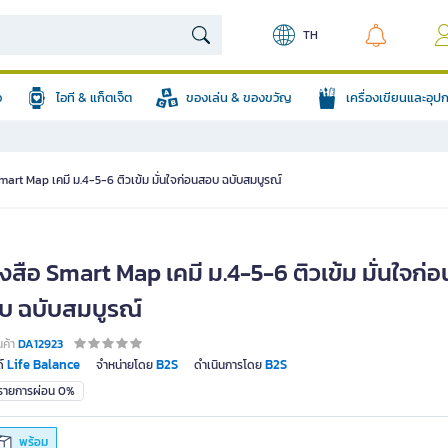
TH
อ
ไอที & แก็ตเจ็ต
ของเล่น & ของขวัญ
เครื่องเขียนและอุ
mart Map เคมี ม.4-5-6 ติวเข้ม มั่นใจก่อนสอบ ฉบับสมบูรณ์
งสือ Smart Map เคมี ม.4-5-6 ติวเข้ม มั่นใจก่อ
บ ฉบับสมบูรณ์
นค้า
DA12923
Life Balance
B2S
B2S
์
จำหน่ายโดย
ดำเนินการโดย
มรายการผ่อน 0%
พร้อม