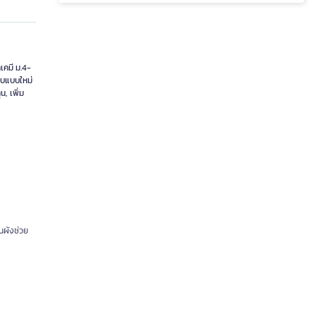
เคมี ม.4-
อบแบบใหม่
, เพิ่ม
ผนผังช่วย