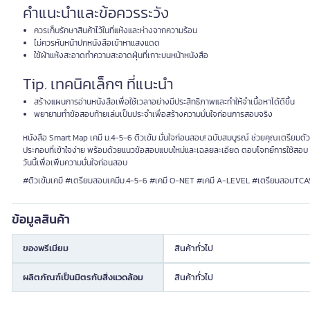
คำแนะนำและข้อควรระวัง
ควรเก็บรักษาสินค้าไว้ในที่แห้งและห่างจากความร้อน
ไม่ควรหันหน้าปกหนังสือเข้าหาแสงแดด
ใช้ผ้าแห้งสะอาดทำความสะอาดฝุ่นที่เกาะบนหน้าหนังสือ
Tip. เทคนิคเล็กๆ ที่แนะนำ
สร้างแผนการอ่านหนังสือเพื่อใช้เวลาอย่างมีประสิทธิภาพและทำให้จำเนื้อหาได้ดีขึ้น
พยายามทำข้อสอบท้ายเล่มเป็นประจำเพื่อสร้างความมั่นใจก่อนการสอบจริง
หนังสือ Smart Map เคมี ม.4-5-6 ติวเข้ม มั่นใจก่อนสอบ! ฉบับสมบูรณ์ ช่วยคุณเตรียม
ประกอบที่เข้าใจง่าย พร้อมด้วยแนวข้อสอบแบบใหม่และเฉลยละเอียด ตอบโจทย์การใช้สอบ O-N
วันนี้เพื่อเพิ่มความมั่นใจก่อนสอบ
#ติวเข้มเคมี #เตรียมสอบเคมีม.4-5-6 #เคมี O-NET #เคมี A-LEVEL #เตรียมสอบTCA
ข้อมูลสินค้า
ของพรีเมียม
สินค้าทั่วไป
ผลิตภัณฑ์เป็นมิตรกับสิ่งแวดล้อม
สินค้าทั่วไป