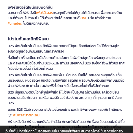
เฟอร์นิเจอร์ดีไซน์ครบฟังก์ชั่น
นอกจากนี้ B2S ยังมี
เฟอร์นิเจอร์
ครบทุกฟังก์ชันให้คุณได้เลือกสรรเพื่อตกแต่งบ้าน
และที่ทำงาน ไม่ว่าจะเป็นโต๊ะทำงานพับได้ จากแบรนด์
ONE
หรือ เก้าอี้ทำงาน
Furradec
ก็มีให้เลือกครบครัน
โปรโมชั่นและสิทธิพิเศษ
B2S จัดเต็มโปรโมชั่นและสิทธิพิเศษมากมายให้คุณเลือกช้อปออนไลน์ได้อย่างจุใจ
อัปเดตทุกเดือนกับแคมเปญลดราคาแรง
ทั้งสินค้าเครื่องเขียน หนังสือขายดี และไอเทมไลฟ์สไตล์สุดชิค พร้อมคูปองส่วนลด
และดีลพิเศษเมื่อช้อปผ่าน B2S.co.th เท่านั้น นอกจากนี้ B2S ยังใจดีส่งฟรีทั่วประเทศ
*เมื่อสั่งครบขั้นต่ำที่บริษัทกำหนด
B2S จัดเต็มโปรโมชั่นและสิทธิพิเศษเพียบ ช้อปออนไลน์ได้เลย! ลดแรงทุกเดือน ทั้ง
เครื่องเขียน หนังสือดัง ของไอเทมไลฟ์สไตล์สุดชิค พร้อมคูปองส่วนลดพิเศษเมื่อซื้อ
ผ่าน B2S.co.th เท่านั้น และส่งฟรีทั่วไทย *เมื่อสั่งครบขั้นต่ำที่บริษัทกำหนด
B2S มีทุกอย่างตอบโจทย์ทุกไลฟ์สไตล์ ไม่ว่าจะเป็นอุปกรณ์อ่านเขียน เครื่องเขียน
ของเล่นเสริมพัฒนาการ หรือเฟอร์นิเจอร์ ช้อปง่าย สะดวก ทุกที่ ทุกเวลา แค่มี App
B2S
สมัคร B2S Club รับข่าวสารโปรโมชั่นก่อนใคร และสิทธิพิเศษเฉพาะสมาชิก! คลิกเลย
สมัครสมาชิกเลย!
👉
#ร้านหนังสือ #ร้านขายหนังสือ ใกล้ฉัน #กระเป๋าใส่ดินสอ #เครื่องเขียนออนไลน์ #ซื้อ
หนังสือ ออนไลน์ #เครื่องเขียน บีทูเอส #ขาย หนังสือ ออนไลน์ #B2S #ร้านเครื่อง
เว็บไซต์นี้มีการใช้คุกกี้ โปรดยอมรับนโยบายคุกกี้เพื่อประสบการณ์การใช้บริการที่ดีที่สุด
เขียนใกล้ฉัน