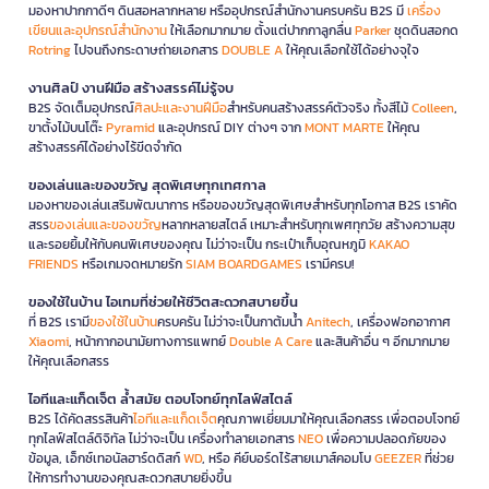
มองหาปากกาดีๆ ดินสอหลากหลาย หรืออุปกรณ์สำนักงานครบครัน B2S มี
เครื่อง
เขียนและอุปกรณ์สำนักงาน
ให้เลือกมากมาย ตั้งแต่ปากกาลูกลื่น
Parker
ชุดดินสอกด
Rotring
ไปจนถึงกระดาษถ่ายเอกสาร
DOUBLE A
ให้คุณเลือกใช้ได้อย่างจุใจ
งานศิลป์ งานฝีมือ สร้างสรรค์ไม่รู้จบ
B2S จัดเต็มอุปกรณ์
ศิลปะและงานฝีมือ
สำหรับคนสร้างสรรค์ตัวจริง ทั้งสีไม้
Colleen
,
ขาตั้งไม้บนโต๊ะ
Pyramid
และอุปกรณ์ DIY ต่างๆ จาก
MONT MARTE
ให้คุณ
สร้างสรรค์ได้อย่างไร้ขีดจำกัด
ของเล่นและของขวัญ สุดพิเศษทุกเทศกาล
มองหาของเล่นเสริมพัฒนาการ หรือของขวัญสุดพิเศษสำหรับทุกโอกาส B2S เราคัด
สรร
ของเล่นและของขวัญ
หลากหลายสไตล์ เหมาะสำหรับทุกเพศทุกวัย สร้างความสุข
และรอยยิ้มให้กับคนพิเศษของคุณ ไม่ว่าจะเป็น กระเป๋าเก็บอุณหภูมิ
KAKAO
FRIENDS
หรือเกมจดหมายรัก
SIAM BOARDGAMES
เรามีครบ!
ของใช้ในบ้าน ไอเทมที่ช่วยให้ชีวิตสะดวกสบายขึ้น
ที่ B2S เรามี
ของใช้ในบ้าน
ครบครัน ไม่ว่าจะเป็นกาต้มน้ำ
Anitech
, เครื่องฟอกอากาศ
Xiaomi
, หน้ากากอนามัยทางการแพทย์
Double A Care
และสินค้าอื่น ๆ อีกมากมาย
ให้คุณเลือกสรร
ไอทีและแก็ดเจ็ต ล้ำสมัย ตอบโจทย์ทุกไลฟ์สไตล์
B2S ได้คัดสรรสินค้า
ไอทีและแก็ดเจ็ต
คุณภาพเยี่ยมมาให้คุณเลือกสรร เพื่อตอบโจทย์
ทุกไลฟ์สไตล์ดิจิทัล ไม่ว่าจะเป็น เครื่องทำลายเอกสาร
NEO
เพื่อความปลอดภัยของ
ข้อมูล, เอ็กซ์เทอนัลฮาร์ดดิสก์
WD
, หรือ คีย์บอร์ดไร้สายเมาส์คอมโบ
GEEZER
ที่ช่วย
ให้การทำงานของคุณสะดวกสบายยิ่งขึ้น