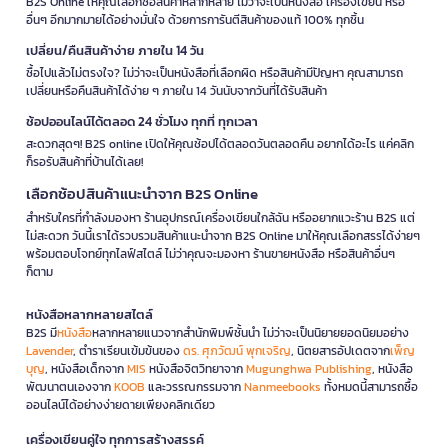
B2S Online ให้คุณเลือกซื้อสินค้าหลากหลาย ไม่ว่าจะเป็นหนังสือ เครื่องเขียน หรือ
อื่นๆ อีกมากมายได้อย่างมั่นใจ ด้วยการการันตีสินค้าของแท้ 100% ทุกชิ้น
เปลี่ยน/คืนสินค้าง่าย ภายใน 14 วัน
ซื้อไปแล้วไม่ตรงใจ? ไม่ว่าจะเป็นหนังสือที่เลือกผิด หรือสินค้ามีปัญหา คุณสามารถ
เปลี่ยนหรือคืนสินค้าได้ง่าย ๆ ภายใน 14 วันนับจากวันที่ได้รับสินค้า
ช้อปออนไลน์ได้ตลอด 24 ชั่วโมง ทุกที่ ทุกเวลา
สะดวกสุดๆ! B2S online เปิดให้คุณช้อปได้ตลอดวันตลอดคืน อยากได้อะไร แค่คลิก
ก็รอรับสินค้าที่บ้านได้เลย!
เลือกช้อปสินค้าแนะนำจาก B2S Online
สำหรับใครที่กำลังมองหา ร้านอุปกรณ์เครื่องเขียนใกล้ฉัน หรืออยากแวะร้าน B2S แต่
ไม่สะดวก วันนี้เราได้รวบรวมสินค้าแนะนำจาก B2S Online มาให้คุณเลือกสรรได้ง่ายๆ
พร้อมตอบโจทย์ทุกไลฟ์สไตล์ ไม่ว่าคุณจะมองหา ร้านขายหนังสือ หรือสินค้าอื่นๆ
ก็ตาม
หนังสือหลากหลายสไตล์
B2S มี
หนังสือ
หลากหลายแนวจากสำนักพิมพ์ชั้นนำ ไม่ว่าจะเป็นนิยายยอดนิยมอย่าง
Lavender
, ตำราเรียนเข้มข้นของ
ดร. ศุภวัฒน์ พุกเจริญ
, นิตยสารอัปเดตจาก
เพ็ญ
บุญ
, หนังสือเด็กจาก
MIS
หนังสือจิตวิทยาจาก
Mugunghwa Publishing
, หนังสือ
พัฒนาตนเองจาก
KOOB
และวรรณกรรมจาก
Nanmeebooks
ทั้งหมดนี้สามารถซื้อ
ออนไลน์ได้อย่างง่ายดายเพียงคลิกเดียว
เครื่องเขียนคู่ใจ ทุกการสร้างสรรค์