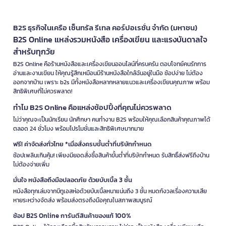
B2S ธุรกิจในเครือ เซ็นทรัล รีเทล คอร์ปอเรชั่น จำกัด (มหาชน)
B2S Online แหล่งรวมหนังสือ เครื่องเขียน และแรงบันดาลใจ
สำหรับทุกวัย
B2S Online คือร้านหนังสือและเครื่องเขียนออนไลน์ที่ครบครัน ตอบโจทย์คนรักการ
อ่านและงานเขียน ให้คุณรู้สึกเหมือนมีร้านหนังสือใกล้ฉันอยู่ในมือ ช้อปง่าย ไม่ต้อง
ออกจากบ้าน เพราะ b2s มีทั้งหนังสือหลากหลายแนวและเครื่องเขียนคุณภาพ พร้อม
สิทธิพิเศษที่ไม่ควรพลาด!
ทำไม B2S Online คือแหล่งช้อปปิ้งที่คุณไม่ควรพลาด
ไม่ว่าคุณจะเป็นนักเรียน นักศึกษา คนทำงาน B2S พร้อมให้คุณเลือกสินค้าคุณภาพได้
ตลอด 24 ชั่วโมง พร้อมโปรโมชั่นและสิทธิพิเศษมากมาย
ฟรี! ค่าจัดส่งทั่วไทย *เมื่อสั่งครบขั้นต่ำที่บริษัทกำหนด
ช้อปเพลินเกินคุ้ม! เพียงมียอดสั่งซื้อสินค้าขั้นต่ำที่บริษัทกำหนด รับสิทธิ์ส่งฟรีถึงบ้าน
ไม่ต้องจ่ายเพิ่ม
มั่นใจ หนังสือถึงมือปลอดภัย ด้วยบับเบิ้ล 3 ชั้น
หนังสือทุกเล่มจากบีทูเอสห่อด้วยบับเบิ้ลหนาแน่นถึง 3 ชั้น หมดกังวลเรื่องความเสีย
หายระหว่างจัดส่ง พร้อมส่งตรงถึงมือคุณในสภาพสมบูรณ์
ช้อป B2S Online การันตีสินค้าของแท้ 100%