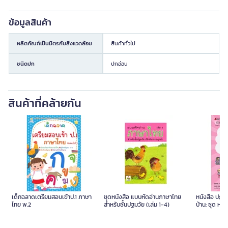
ข้อมูลสินค้า
ผลิตภัณฑ์เป็นมิตรกับสิ่งแวดล้อม
สินค้าทั่วไป
ชนิดปก
ปกอ่อน
สินค้าที่คล้ายกัน
เด็กฉลาดเตรียมสอบเข้าป.1 ภาษา
ชุดหนังสือ แบบหัดอ่านภาษาไทย
หนังสือ ปฏิบั
ไทย พ.2
สำหรับชั้นปฐมวัย (เล่ม 1-4)
บ้าน: ชุด หนู