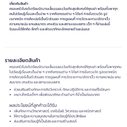
เกี่ยวกับสินค้า
ครอบครัวไบรต์เตรียมจัดงานเลี้ยงฉลองวันเกิดสุดพิเศษให้คุณย่า พร้อมทั้งพาทุก
คนไปเรียนรู้เรื่องสะเต็มง่าย ๆ จากกิจกรรมต่าง ๆ ได้แก่ การชั่งตวงวัด รูป
เรขาคณิต การคิดเปอร์เซ็นต์/ส่วนลด การดูแผนที่ การวัดระยะทาง/อัตราเร็ว
ความหนาแน่น แกนสมมาตร เศษส่วน และสถานะของสสาร เด็ก ๆ ที่อ่านเล่มนี้
รับรองได้ฝึกคิด ฝึกทำ และพัฒนาทักษะอีกหลายด้านแน่นอน!
รายละเอียดสินค้า
ครอบครัวไบรต์เตรียมจัดงานเลี้ยงฉลองวันเกิดสุดพิเศษให้คุณย่า พร้อมทั้งพาทุกคน
ไปเรียนรู้เรื่องสะเต็มง่าย ๆ จากกิจกรรมต่าง ๆ ได้แก่ การชั่งตวงวัด รูปเรขาคณิต
การคิดเปอร์เซ็นต์/ส่วนลด การดูแผนที่ การวัดระยะทาง/อัตราเร็ว ความหนาแน่น แกน
สมมาตร เศษส่วน และสถานะของสสาร
ช่วยเสริมสร้างทักษะการคิดวิเคราะห์, ทักษะปฏิบัติการ และการแก้ไขปัญหา
เหมาะสำหรับเด็กๆ เพื่อพัฒนาทักษะด้านต่างๆ ที่จำเป็นต่ออนาคต
ผลประโยชน์ที่ลูกค้าจะได้รับ
เพิ่มทักษะทางวิทยาศาสตร์, เทคโนโลยี, วิศวกรรม และคณิตศาสตร์
ให้ความรู้และความสนุกสนานในการเรียนรู้ที่มีประสิทธิผล
ส่งเสริมการเรียนรู้ที่เป็นอิสระและการสร้างสรรค์