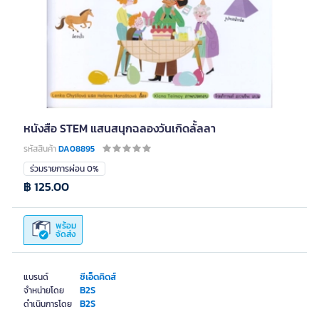
หนังสือ STEM แสนสนุกฉลองวันเกิดลั้ลลา
รหัสสินค้า
DA08895
ร่วมรายการผ่อน 0%
฿ 125.00
พร้อม
จัดส่ง
ซีเอ็ดคิดส์
แบรนด์
B2S
จำหน่ายโดย
B2S
ดำเนินการโดย