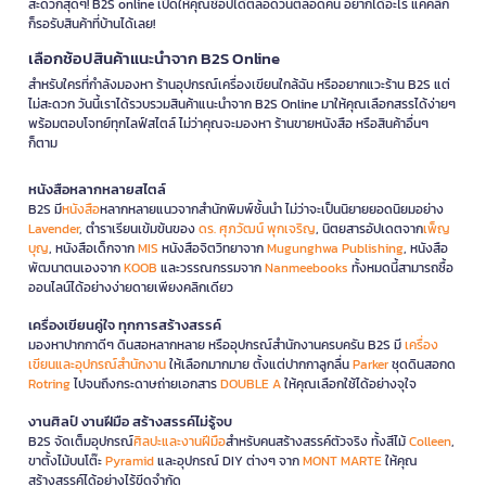
สะดวกสุดๆ! B2S online เปิดให้คุณช้อปได้ตลอดวันตลอดคืน อยากได้อะไร แค่คลิก
ก็รอรับสินค้าที่บ้านได้เลย!
เลือกช้อปสินค้าแนะนำจาก B2S Online
สำหรับใครที่กำลังมองหา ร้านอุปกรณ์เครื่องเขียนใกล้ฉัน หรืออยากแวะร้าน B2S แต่
ไม่สะดวก วันนี้เราได้รวบรวมสินค้าแนะนำจาก B2S Online มาให้คุณเลือกสรรได้ง่ายๆ
พร้อมตอบโจทย์ทุกไลฟ์สไตล์ ไม่ว่าคุณจะมองหา ร้านขายหนังสือ หรือสินค้าอื่นๆ
ก็ตาม
หนังสือหลากหลายสไตล์
B2S มี
หนังสือ
หลากหลายแนวจากสำนักพิมพ์ชั้นนำ ไม่ว่าจะเป็นนิยายยอดนิยมอย่าง
Lavender
, ตำราเรียนเข้มข้นของ
ดร. ศุภวัฒน์ พุกเจริญ
, นิตยสารอัปเดตจาก
เพ็ญ
บุญ
, หนังสือเด็กจาก
MIS
หนังสือจิตวิทยาจาก
Mugunghwa Publishing
, หนังสือ
พัฒนาตนเองจาก
KOOB
และวรรณกรรมจาก
Nanmeebooks
ทั้งหมดนี้สามารถซื้อ
ออนไลน์ได้อย่างง่ายดายเพียงคลิกเดียว
เครื่องเขียนคู่ใจ ทุกการสร้างสรรค์
มองหาปากกาดีๆ ดินสอหลากหลาย หรืออุปกรณ์สำนักงานครบครัน B2S มี
เครื่อง
เขียนและอุปกรณ์สำนักงาน
ให้เลือกมากมาย ตั้งแต่ปากกาลูกลื่น
Parker
ชุดดินสอกด
Rotring
ไปจนถึงกระดาษถ่ายเอกสาร
DOUBLE A
ให้คุณเลือกใช้ได้อย่างจุใจ
งานศิลป์ งานฝีมือ สร้างสรรค์ไม่รู้จบ
B2S จัดเต็มอุปกรณ์
ศิลปะและงานฝีมือ
สำหรับคนสร้างสรรค์ตัวจริง ทั้งสีไม้
Colleen
,
ขาตั้งไม้บนโต๊ะ
Pyramid
และอุปกรณ์ DIY ต่างๆ จาก
MONT MARTE
ให้คุณ
สร้างสรรค์ได้อย่างไร้ขีดจำกัด