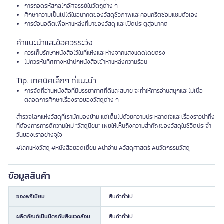
การถอดรหัสกลไกอัศจรรย์ในวัตถุต่าง ๆ
ศึกษาความเป็นไปได้ในอนาคตของวัสดุชีวภาพและคอนกรีตซ่อมแซมตัวเอง
การย้อนอดีตเพื่อหาแหล่งที่มาของวัสดุ และเปิดประตูสู่อนาคต
คำแนะนำและข้อควรระวัง
ควรเก็บรักษาหนังสือไว้ในที่แห้งและห่างจากแสงแดดโดยตรง
ไม่ควรหันทิศทางหน้าปกหนังสือเข้าหาแหล่งความร้อน
Tip. เทคนิคเล็กๆ ที่แนะนำ
การจัดที่อ่านหนังสือที่มีบรรยากาศที่ดีและสบาย จะทำให้การอ่านสนุกและไม่เบื่อ
ตลอดการศึกษาเรื่องราวของวัสดุต่าง ๆ
สำรวจโลกแห่งวัสดุที่เรามักมองข้าม แต่เต็มไปด้วยความประหลาดใจและเรื่องราวน่าทึ่ง
ที่ต้องการการตีความใหม่ "วัสดุนิยม" เผยให้เห็นถึงความสำคัญของวัสดุในชีวิตประจำ
วันของเราอย่างจุใจ
#โลกแห่งวัสดุ #หนังสือยอดเยี่ยม #น่าอ่าน #วัสดุศาสตร์ #นวัตกรรมวัสดุ
ข้อมูลสินค้า
ของพรีเมียม
สินค้าทั่วไป
ผลิตภัณฑ์เป็นมิตรกับสิ่งแวดล้อม
สินค้าทั่วไป