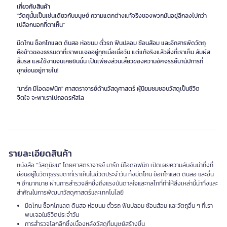
เกี่ยวกับสินค้า
"วัตถุนั้นเป็นเช่นเดียวกับมนุษย์ ความแตกต่างแท้จริงของพวกมันอยู่ลึกลงไปกว่า
เปลือกนอกที่ตาเห็น"
มีดโกน ช็อกโกแลต ดินสอ ห่อขนม ตั๋วรถ ฟันปลอม ซ้อนส้อม และอีกสารพัดวัตถุ
คือข้าวของธรรมดาที่เราพบเจออยู่ทุกเมื่อเชื่อวัน แต่แท้จริงแล้วสิ่งที่เราเห็น สัมผัส
ลิ้มรส และใช้งานจนเคยชินนั้น เป็นเพียงส่วนเสี้ยวของความอัศจรรย์นานัปการที่
ซุกซ่อนอยู่ภายใน!
"มาร์ก มิโอดอฟนิก" ศาสตราจารย์ด้านวัสดุศาสตร์ ผู้นิยมชมชอบวัสดุเป็นชีวิต
จิตใจ จะพาเราไปถอดรหัสโล
รายละเอียดสินค้า
หนังสือ "วัสดุนิยม" โดยศาสตราจารย์ มาร์ก มิโอดอฟนิก เปิดเผยความลับอันน่าทึ่งที่
ซ่อนอยู่ในวัตถุธรรมดาที่เราเห็นในชีวิตประจำวัน ทั้งมีดโกน ช็อกโกแลต ดินสอ และอื่น
ๆ อีกมากมาย ผ่านการสำรวจลึกซึ้งถึงแรงบันดาลใจและกลไกที่ทำให้สิ่งเหล่านี้น่าทึ่งและ
สำคัญในการพัฒนาวัสดุศาสตร์และเทคโนโลยี
มีดโกน ช็อกโกแลต ดินสอ ห่อขนม ตั๋วรถ ฟันปลอม ซ้อนส้อม และวัตถุอื่น ๆ ที่เรา
พบเจอในชีวิตประจำวัน
การสำรวจโลกลึกซึ้งเบื้องหลังวัสดุที่มนุษย์สร้างขึ้น