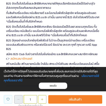
B2S จัดเต็มโปรโมชั่นและสิทธิพิเศษมากมายให้คุณเลือกช้อปออนไลน์ได้อย่างจุใจ
อัปเดตทุกเดือนกับแคมเปญลดราคาแรง
ทั้งสินค้าเครื่องเขียน หนังสือขายดี และไอเทมไลฟ์สไตล์สุดชิค พร้อมคูปองส่วนลด
และดีลพิเศษเมื่อช้อปผ่าน B2S.co.th เท่านั้น นอกจากนี้ B2S ยังใจดีส่งฟรีทั่วประเทศ
*เมื่อสั่งครบขั้นต่ำที่บริษัทกำหนด
B2S จัดเต็มโปรโมชั่นและสิทธิพิเศษเพียบ ช้อปออนไลน์ได้เลย! ลดแรงทุกเดือน ทั้ง
เครื่องเขียน หนังสือดัง ของไอเทมไลฟ์สไตล์สุดชิค พร้อมคูปองส่วนลดพิเศษเมื่อซื้อ
ผ่าน B2S.co.th เท่านั้น และส่งฟรีทั่วไทย *เมื่อสั่งครบขั้นต่ำที่บริษัทกำหนด
B2S มีทุกอย่างตอบโจทย์ทุกไลฟ์สไตล์ ไม่ว่าจะเป็นอุปกรณ์อ่านเขียน เครื่องเขียน
ของเล่นเสริมพัฒนาการ หรือเฟอร์นิเจอร์ ช้อปง่าย สะดวก ทุกที่ ทุกเวลา แค่มี App
B2S
สมัคร B2S Club รับข่าวสารโปรโมชั่นก่อนใคร และสิทธิพิเศษเฉพาะสมาชิก! คลิกเลย
สมัครสมาชิกเลย!
👉
#ร้านหนังสือ #ร้านขายหนังสือ ใกล้ฉัน #กระเป๋าใส่ดินสอ #เครื่องเขียนออนไลน์ #ซื้อ
หนังสือ ออนไลน์ #เครื่องเขียน บีทูเอส #ขาย หนังสือ ออนไลน์ #B2S #ร้านเครื่อง
เว็บไซต์นี้มีการใช้คุกกี้ โปรดยอมรับนโยบายคุกกี้เพื่อประสบการณ์การใช้บริการที่ดีที่สุด
เขียนใกล้ฉัน
นโยบายการใช้
ของท่าน ท่านสามารถศึกษาวิธีการตั้งค่าการควบคุมคุกกี้ของท่านผ่าน
*เงื่อนไขเป็นไปตามที่บริษัทฯ กำหนด
คุกกี้ของเราที่นี่
ยอมรับ
is a company operating under
เพิ่มสินค้า
จำนวนสินค้าคงเหลือ 5 ชิ้น