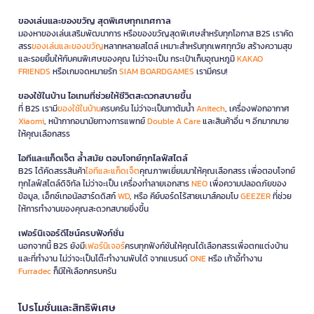
ของเล่นและของขวัญ สุดพิเศษทุกเทศกาล
มองหาของเล่นเสริมพัฒนาการ หรือของขวัญสุดพิเศษสำหรับทุกโอกาส B2S เราคัด
สรร
ของเล่นและของขวัญ
หลากหลายสไตล์ เหมาะสำหรับทุกเพศทุกวัย สร้างความสุข
และรอยยิ้มให้กับคนพิเศษของคุณ ไม่ว่าจะเป็น กระเป๋าเก็บอุณหภูมิ
KAKAO
FRIENDS
หรือเกมจดหมายรัก
SIAM BOARDGAMES
เรามีครบ!
ของใช้ในบ้าน ไอเทมที่ช่วยให้ชีวิตสะดวกสบายขึ้น
ที่ B2S เรามี
ของใช้ในบ้าน
ครบครัน ไม่ว่าจะเป็นกาต้มน้ำ
Anitech
, เครื่องฟอกอากาศ
Xiaomi
, หน้ากากอนามัยทางการแพทย์
Double A Care
และสินค้าอื่น ๆ อีกมากมาย
ให้คุณเลือกสรร
ไอทีและแก็ดเจ็ต ล้ำสมัย ตอบโจทย์ทุกไลฟ์สไตล์
B2S ได้คัดสรรสินค้า
ไอทีและแก็ดเจ็ต
คุณภาพเยี่ยมมาให้คุณเลือกสรร เพื่อตอบโจทย์
ทุกไลฟ์สไตล์ดิจิทัล ไม่ว่าจะเป็น เครื่องทำลายเอกสาร
NEO
เพื่อความปลอดภัยของ
ข้อมูล, เอ็กซ์เทอนัลฮาร์ดดิสก์
WD
, หรือ คีย์บอร์ดไร้สายเมาส์คอมโบ
GEEZER
ที่ช่วย
ให้การทำงานของคุณสะดวกสบายยิ่งขึ้น
เฟอร์นิเจอร์ดีไซน์ครบฟังก์ชั่น
นอกจากนี้ B2S ยังมี
เฟอร์นิเจอร์
ครบทุกฟังก์ชันให้คุณได้เลือกสรรเพื่อตกแต่งบ้าน
และที่ทำงาน ไม่ว่าจะเป็นโต๊ะทำงานพับได้ จากแบรนด์
ONE
หรือ เก้าอี้ทำงาน
Furradec
ก็มีให้เลือกครบครัน
โปรโมชั่นและสิทธิพิเศษ