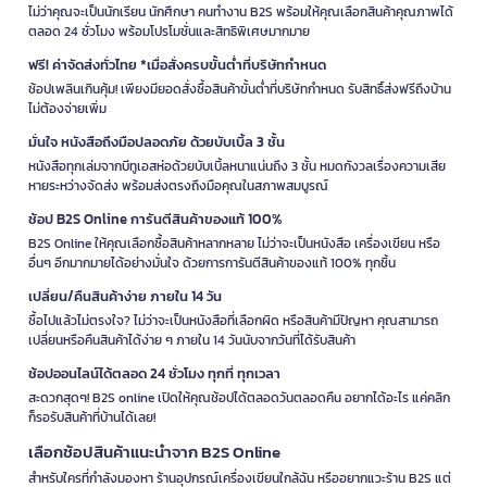
ไม่ว่าคุณจะเป็นนักเรียน นักศึกษา คนทำงาน B2S พร้อมให้คุณเลือกสินค้าคุณภาพได้
ตลอด 24 ชั่วโมง พร้อมโปรโมชั่นและสิทธิพิเศษมากมาย
ฟรี! ค่าจัดส่งทั่วไทย *เมื่อสั่งครบขั้นต่ำที่บริษัทกำหนด
ช้อปเพลินเกินคุ้ม! เพียงมียอดสั่งซื้อสินค้าขั้นต่ำที่บริษัทกำหนด รับสิทธิ์ส่งฟรีถึงบ้าน
ไม่ต้องจ่ายเพิ่ม
มั่นใจ หนังสือถึงมือปลอดภัย ด้วยบับเบิ้ล 3 ชั้น
หนังสือทุกเล่มจากบีทูเอสห่อด้วยบับเบิ้ลหนาแน่นถึง 3 ชั้น หมดกังวลเรื่องความเสีย
หายระหว่างจัดส่ง พร้อมส่งตรงถึงมือคุณในสภาพสมบูรณ์
ช้อป B2S Online การันตีสินค้าของแท้ 100%
B2S Online ให้คุณเลือกซื้อสินค้าหลากหลาย ไม่ว่าจะเป็นหนังสือ เครื่องเขียน หรือ
อื่นๆ อีกมากมายได้อย่างมั่นใจ ด้วยการการันตีสินค้าของแท้ 100% ทุกชิ้น
เปลี่ยน/คืนสินค้าง่าย ภายใน 14 วัน
ซื้อไปแล้วไม่ตรงใจ? ไม่ว่าจะเป็นหนังสือที่เลือกผิด หรือสินค้ามีปัญหา คุณสามารถ
เปลี่ยนหรือคืนสินค้าได้ง่าย ๆ ภายใน 14 วันนับจากวันที่ได้รับสินค้า
ช้อปออนไลน์ได้ตลอด 24 ชั่วโมง ทุกที่ ทุกเวลา
สะดวกสุดๆ! B2S online เปิดให้คุณช้อปได้ตลอดวันตลอดคืน อยากได้อะไร แค่คลิก
ก็รอรับสินค้าที่บ้านได้เลย!
เลือกช้อปสินค้าแนะนำจาก B2S Online
สำหรับใครที่กำลังมองหา ร้านอุปกรณ์เครื่องเขียนใกล้ฉัน หรืออยากแวะร้าน B2S แต่