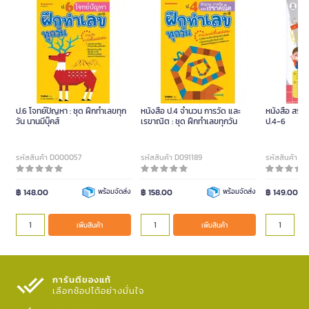
ป.6 โจทย์ปัญหา : ชุด ฝึกทำเลขทุก
หนังสือ ป.4 จำนวน การวัด และ
หนังสือ สรุป
วัน นานมีบุ๊คส์
เรขาณิต : ชุด ฝึกทำเลขทุกวัน
ป.4-6
รหัสสินค้า D000057
รหัสสินค้า D091189
รหัสสินค้า D
฿ 148.00
พร้อมจัดส่ง
฿ 158.00
พร้อมจัดส่ง
฿ 149.00
เพิ่มสินค้า
เพิ่มสินค้า
การันตีของแท้
เลือกช้อปได้อย่างมั่นใจ​