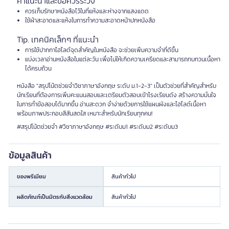
คำแนะนำและข้อควรระวัง
ควรเก็บรักษาหนังสือไว้ในที่แห้งและห่างจากแสงแดด
ใช้ผ้าสะอาดและแห้งในการทำความสะอาดหน้าปกหนังสือ
Tip. เทคนิคเล็กๆ ที่แนะนำ
การใช้ปากกาไฮไลต์จุดสำคัญในหนังสือ จะช่วยเพิ่มความจำที่ดีขึ้น
แบ่งเวลาอ่านหนังสือในแต่ละวัน เพื่อไม่ให้เกิดความเครียดและสามารถทบทวนเนื้อหา
ได้ครบถ้วน
หนังสือ "สรุปโน้ตช่วยจำวิชาภาษาอังกฤษ ระดับ ม.1-2-3" เป็นตัวช่วยที่สำคัญสำหรับ
นักเรียนที่ต้องการเพิ่มคะแนนสอบและเตรียมตัวสอบเข้าโรงเรียนดัง สร้างความมั่นใจ
ในการทำข้อสอบได้มากขึ้น อ่านสะดวก จำง่ายด้วยการใช้แผนผังและไฮไลต์เนื้อหา
พร้อมภาพประกอบสีสันสดใส เหมาะสำหรับนักเรียนทุกคน!
#สรุปโน้ตช่วยจำ #วิชาภาษาอังกฤษ #ระดับม1 #ระดับม2 #ระดับม3
ข้อมูลสินค้า
ของพรีเมียม
สินค้าทั่วไป
ผลิตภัณฑ์เป็นมิตรกับสิ่งแวดล้อม
สินค้าทั่วไป