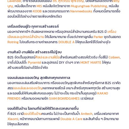
Lavender
, ตำราเรียนเข้มข้นของ
ดร. ศุภวัฒน์ พุกเจริญ
, นิตยสารอัปเดตจาก
เพ็ญ
บุญ
, หนังสือเด็กจาก
MIS
หนังสือจิตวิทยาจาก
Mugunghwa Publishing
, หนังสือ
พัฒนาตนเองจาก
KOOB
และวรรณกรรมจาก
Nanmeebooks
ทั้งหมดนี้สามารถซื้อ
ออนไลน์ได้อย่างง่ายดายเพียงคลิกเดียว
เครื่องเขียนคู่ใจ ทุกการสร้างสรรค์
มองหาปากกาดีๆ ดินสอหลากหลาย หรืออุปกรณ์สำนักงานครบครัน B2S มี
เครื่อง
เขียนและอุปกรณ์สำนักงาน
ให้เลือกมากมาย ตั้งแต่ปากกาลูกลื่น
Parker
ชุดดินสอกด
Rotring
ไปจนถึงกระดาษถ่ายเอกสาร
DOUBLE A
ให้คุณเลือกใช้ได้อย่างจุใจ
งานศิลป์ งานฝีมือ สร้างสรรค์ไม่รู้จบ
B2S จัดเต็มอุปกรณ์
ศิลปะและงานฝีมือ
สำหรับคนสร้างสรรค์ตัวจริง ทั้งสีไม้
Colleen
,
ขาตั้งไม้บนโต๊ะ
Pyramid
และอุปกรณ์ DIY ต่างๆ จาก
MONT MARTE
ให้คุณ
สร้างสรรค์ได้อย่างไร้ขีดจำกัด
ของเล่นและของขวัญ สุดพิเศษทุกเทศกาล
มองหาของเล่นเสริมพัฒนาการ หรือของขวัญสุดพิเศษสำหรับทุกโอกาส B2S เราคัด
สรร
ของเล่นและของขวัญ
หลากหลายสไตล์ เหมาะสำหรับทุกเพศทุกวัย สร้างความสุข
และรอยยิ้มให้กับคนพิเศษของคุณ ไม่ว่าจะเป็น กระเป๋าเก็บอุณหภูมิ
KAKAO
FRIENDS
หรือเกมจดหมายรัก
SIAM BOARDGAMES
เรามีครบ!
ของใช้ในบ้าน ไอเทมที่ช่วยให้ชีวิตสะดวกสบายขึ้น
ที่ B2S เรามี
ของใช้ในบ้าน
ครบครัน ไม่ว่าจะเป็นกาต้มน้ำ
Anitech
, เครื่องฟอกอากาศ
Xiaomi
, หน้ากากอนามัยทางการแพทย์
Double A Care
และสินค้าอื่น ๆ อีกมากมาย
ให้คุณเลือกสรร