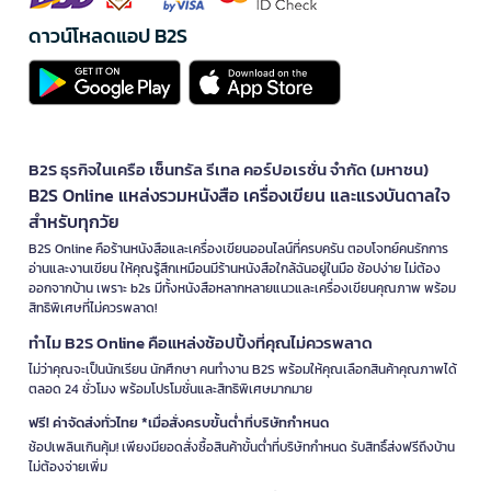
ดาวน์โหลดแอป B2S
B2S ธุรกิจในเครือ เซ็นทรัล รีเทล คอร์ปอเรชั่น จำกัด (มหาชน)
B2S Online แหล่งรวมหนังสือ เครื่องเขียน และแรงบันดาลใจ
สำหรับทุกวัย
B2S Online คือร้านหนังสือและเครื่องเขียนออนไลน์ที่ครบครัน ตอบโจทย์คนรักการ
อ่านและงานเขียน ให้คุณรู้สึกเหมือนมีร้านหนังสือใกล้ฉันอยู่ในมือ ช้อปง่าย ไม่ต้อง
ออกจากบ้าน เพราะ b2s มีทั้งหนังสือหลากหลายแนวและเครื่องเขียนคุณภาพ พร้อม
สิทธิพิเศษที่ไม่ควรพลาด!
ทำไม B2S Online คือแหล่งช้อปปิ้งที่คุณไม่ควรพลาด
ไม่ว่าคุณจะเป็นนักเรียน นักศึกษา คนทำงาน B2S พร้อมให้คุณเลือกสินค้าคุณภาพได้
ตลอด 24 ชั่วโมง พร้อมโปรโมชั่นและสิทธิพิเศษมากมาย
ฟรี! ค่าจัดส่งทั่วไทย *เมื่อสั่งครบขั้นต่ำที่บริษัทกำหนด
ช้อปเพลินเกินคุ้ม! เพียงมียอดสั่งซื้อสินค้าขั้นต่ำที่บริษัทกำหนด รับสิทธิ์ส่งฟรีถึงบ้าน
ไม่ต้องจ่ายเพิ่ม