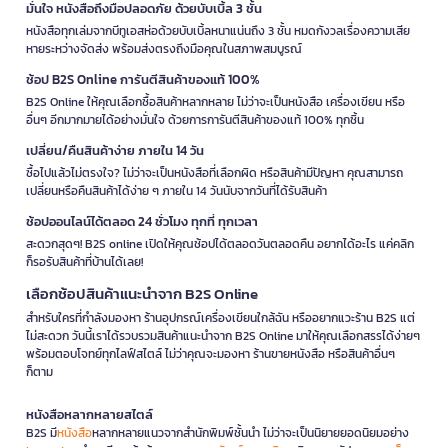
มั่นใจ หนังสือถึงมือปลอดภัย ด้วยบับเบิ้ล 3 ชั้น
หนังสือทุกเล่มจากบีทูเอสห่อด้วยบับเบิ้ลหนาแน่นถึง 3 ชั้น หมดกังวลเรื่องความเสีย
หายระหว่างจัดส่ง พร้อมส่งตรงถึงมือคุณในสภาพสมบูรณ์
ช้อป B2S Online การันตีสินค้าของแท้ 100%
B2S Online ให้คุณเลือกซื้อสินค้าหลากหลาย ไม่ว่าจะเป็นหนังสือ เครื่องเขียน หรือ
อื่นๆ อีกมากมายได้อย่างมั่นใจ ด้วยการการันตีสินค้าของแท้ 100% ทุกชิ้น
เปลี่ยน/คืนสินค้าง่าย ภายใน 14 วัน
ซื้อไปแล้วไม่ตรงใจ? ไม่ว่าจะเป็นหนังสือที่เลือกผิด หรือสินค้ามีปัญหา คุณสามารถ
เปลี่ยนหรือคืนสินค้าได้ง่าย ๆ ภายใน 14 วันนับจากวันที่ได้รับสินค้า
ช้อปออนไลน์ได้ตลอด 24 ชั่วโมง ทุกที่ ทุกเวลา
สะดวกสุดๆ! B2S online เปิดให้คุณช้อปได้ตลอดวันตลอดคืน อยากได้อะไร แค่คลิก
ก็รอรับสินค้าที่บ้านได้เลย!
เลือกช้อปสินค้าแนะนำจาก B2S Online
สำหรับใครที่กำลังมองหา ร้านอุปกรณ์เครื่องเขียนใกล้ฉัน หรืออยากแวะร้าน B2S แต่
ไม่สะดวก วันนี้เราได้รวบรวมสินค้าแนะนำจาก B2S Online มาให้คุณเลือกสรรได้ง่ายๆ
พร้อมตอบโจทย์ทุกไลฟ์สไตล์ ไม่ว่าคุณจะมองหา ร้านขายหนังสือ หรือสินค้าอื่นๆ
ก็ตาม
หนังสือหลากหลายสไตล์
B2S มี
หนังสือ
หลากหลายแนวจากสำนักพิมพ์ชั้นนำ ไม่ว่าจะเป็นนิยายยอดนิยมอย่าง