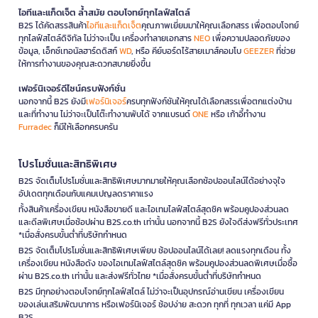
ไอทีและแก็ดเจ็ต ล้ำสมัย ตอบโจทย์ทุกไลฟ์สไตล์
B2S ได้คัดสรรสินค้า
ไอทีและแก็ดเจ็ต
คุณภาพเยี่ยมมาให้คุณเลือกสรร เพื่อตอบโจทย์
ทุกไลฟ์สไตล์ดิจิทัล ไม่ว่าจะเป็น เครื่องทำลายเอกสาร
NEO
เพื่อความปลอดภัยของ
ข้อมูล, เอ็กซ์เทอนัลฮาร์ดดิสก์
WD
, หรือ คีย์บอร์ดไร้สายเมาส์คอมโบ
GEEZER
ที่ช่วย
ให้การทำงานของคุณสะดวกสบายยิ่งขึ้น
เฟอร์นิเจอร์ดีไซน์ครบฟังก์ชั่น
นอกจากนี้ B2S ยังมี
เฟอร์นิเจอร์
ครบทุกฟังก์ชันให้คุณได้เลือกสรรเพื่อตกแต่งบ้าน
และที่ทำงาน ไม่ว่าจะเป็นโต๊ะทำงานพับได้ จากแบรนด์
ONE
หรือ เก้าอี้ทำงาน
Furradec
ก็มีให้เลือกครบครัน
โปรโมชั่นและสิทธิพิเศษ
B2S จัดเต็มโปรโมชั่นและสิทธิพิเศษมากมายให้คุณเลือกช้อปออนไลน์ได้อย่างจุใจ
อัปเดตทุกเดือนกับแคมเปญลดราคาแรง
ทั้งสินค้าเครื่องเขียน หนังสือขายดี และไอเทมไลฟ์สไตล์สุดชิค พร้อมคูปองส่วนลด
และดีลพิเศษเมื่อช้อปผ่าน B2S.co.th เท่านั้น นอกจากนี้ B2S ยังใจดีส่งฟรีทั่วประเทศ
*เมื่อสั่งครบขั้นต่ำที่บริษัทกำหนด
B2S จัดเต็มโปรโมชั่นและสิทธิพิเศษเพียบ ช้อปออนไลน์ได้เลย! ลดแรงทุกเดือน ทั้ง
เครื่องเขียน หนังสือดัง ของไอเทมไลฟ์สไตล์สุดชิค พร้อมคูปองส่วนลดพิเศษเมื่อซื้อ
ผ่าน B2S.co.th เท่านั้น และส่งฟรีทั่วไทย *เมื่อสั่งครบขั้นต่ำที่บริษัทกำหนด
B2S มีทุกอย่างตอบโจทย์ทุกไลฟ์สไตล์ ไม่ว่าจะเป็นอุปกรณ์อ่านเขียน เครื่องเขียน
ของเล่นเสริมพัฒนาการ หรือเฟอร์นิเจอร์ ช้อปง่าย สะดวก ทุกที่ ทุกเวลา แค่มี App
B2S