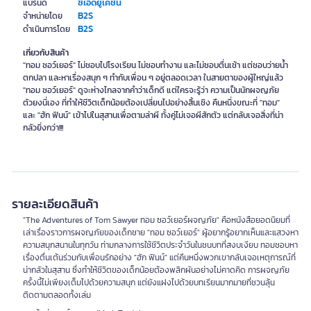
ซีเอ็ดยูเคชั่น
แบรนด์
B2S
จำหน่ายโดย
B2S
ดำเนินการโดย
เกี่ยวกับสินค้า
"ทอม ซอว์เยอร์" ไม่ชอบไปโรงเรียน ไม่ชอบทำงาน และไม่ชอบตื่นเช้า แต่ชอบว่ายน้ำ
ตกปลา และหาเรื่องสนุก ๆ ทำกับเพื่อน ๆ อยู่ตลอดเวลา ในสายตาของผู้ใหญ่แล้ว
"ทอม ซอว์เยอร์" ดูจะห่างไกลจากคำว่าเด็กดี แต่ใครจะรู้ว่า ความเป็นนักผจญภัย
ตัวยงนี่เอง ที่ทำให้ชีวิตเด็กน้อยต้องเปลี่ยนไปอย่างสิ้นเชิง คืนหนึ่งขณะที่ "ทอม"
และ "ฮัก ฟินน์" เข้าไปในสุสานเพื่อตามล่าผี ทั้งคู่ไม่เจอผีสักตัว แต่กลับเจอสิ่งที่น่า
รายละเอียดสินค้า
"The Adventures of Tom Sawyer ทอม ซอว์เยอร์ผจญภัย" คือหนังสือยอดนิยมที่
เล่าเรื่องราวการผจญภัยของเด็กชาย "ทอม ซอว์เยอร์" ผู้อยากรู้อยากเห็นและแสวงหา
ความสนุกสนานในทุกวัน ท่ามกลางการใช้ชีวิตประจำวันในชนบทที่สงบเงียบ ทอมชอบหา
เรื่องตื่นเต้นร่วมกับเพื่อนรักอย่าง "ฮัก ฟินน์" แต่คืนหนึ่งพวกเขากลับเจอเหตุการณ์ที่
น่ากลัวในสุสาน ซึ่งทำให้ชีวิตของเด็กน้อยต้องพลิกผันอย่างไม่คาดคิด การผจญภัย
ครั้งนี้ไม่เพียงเต็มไปด้วยความสนุก แต่ยังแฝงไปด้วยบทเรียนมากมายที่ชวนลุ้น
ติดตามตลอดทั้งเล่ม