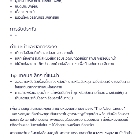
ผู้แต่ง: มาร์ก ทเวน (Mark Twain)
ชนิดปก: ปกอ่อน
เนื้อหา: ขาวดำ
แนวเรื่อง: วรรณกรรมคลาสสิก
การรับประกัน
-
คำแนะนำและข้อควรระวัง
เก็บหนังสือในที่แห้งและปลอดจากความชื้น
หลีกเลี่ยงการสัมผัสหนังสือตรงบริเวณปกด้วยมือที่สกปรกหรือเปียกน้ำ
ใช้ผ้าแห้งสะอาดเช็ดปกและหน้าหนังสือเบา ๆ เพื่อป้องกันความเสียหาย
Tip. เทคนิคเล็กๆ ที่แนะนำ
ลองอ่านหนังสือเรื่องนี้ในช่วงหลังเลิกงานหรือวันหยุด จะยิ่งช่วยสร้างแรงบันดาล
ใจและจินตนาการที่แสนผ่อนคลาย
การอ่านพร้อมสมุดเล็ก ๆ สำหรับบันทึกคำพูดหรือข้อความที่ชอบ อาจช่วยให้คุณ
เก็บความประทับใจจากเรื่องราวได้มากขึ้น
เพิ่มความสนุกสนานและผ่อนคลายกับหนังสือคลาสสิกอย่าง "The Adventures of
Tom Sawyer" ที่จะนำพาคุณย้อนเวลาไปสู่การผจญภัยยุคเด็ก พร้อมสัมผัสเรื่องราว
แสนเร้าใจ ผสานไปกับมิตรภาพอันอบอุ่นในชีวิตชนบทแบบอเมริกา สั่งซื้อหนังสือวันนี้
เพื่อสร้างแรงบันดาลใจใหม่ ๆ ให้ตัวคุณเองหรือคนที่คุณรัก!
#ทอมซอว์เยอร์ #หนังสือผจญภัย #วรรณกรรมคลาสสิก #TomSawyer #หนังสือน่า