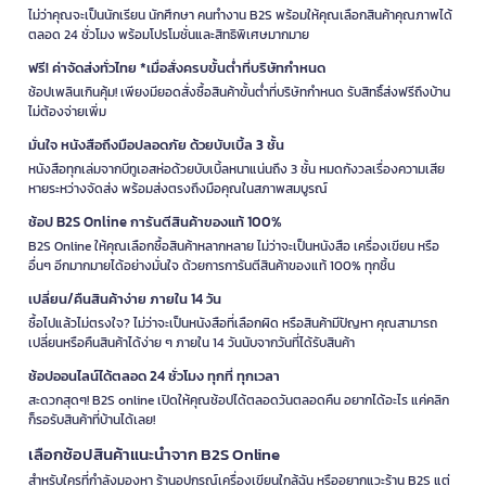
ไม่ว่าคุณจะเป็นนักเรียน นักศึกษา คนทำงาน B2S พร้อมให้คุณเลือกสินค้าคุณภาพได้
ตลอด 24 ชั่วโมง พร้อมโปรโมชั่นและสิทธิพิเศษมากมาย
ฟรี! ค่าจัดส่งทั่วไทย *เมื่อสั่งครบขั้นต่ำที่บริษัทกำหนด
ช้อปเพลินเกินคุ้ม! เพียงมียอดสั่งซื้อสินค้าขั้นต่ำที่บริษัทกำหนด รับสิทธิ์ส่งฟรีถึงบ้าน
ไม่ต้องจ่ายเพิ่ม
มั่นใจ หนังสือถึงมือปลอดภัย ด้วยบับเบิ้ล 3 ชั้น
หนังสือทุกเล่มจากบีทูเอสห่อด้วยบับเบิ้ลหนาแน่นถึง 3 ชั้น หมดกังวลเรื่องความเสีย
หายระหว่างจัดส่ง พร้อมส่งตรงถึงมือคุณในสภาพสมบูรณ์
ช้อป B2S Online การันตีสินค้าของแท้ 100%
B2S Online ให้คุณเลือกซื้อสินค้าหลากหลาย ไม่ว่าจะเป็นหนังสือ เครื่องเขียน หรือ
อื่นๆ อีกมากมายได้อย่างมั่นใจ ด้วยการการันตีสินค้าของแท้ 100% ทุกชิ้น
เปลี่ยน/คืนสินค้าง่าย ภายใน 14 วัน
ซื้อไปแล้วไม่ตรงใจ? ไม่ว่าจะเป็นหนังสือที่เลือกผิด หรือสินค้ามีปัญหา คุณสามารถ
เปลี่ยนหรือคืนสินค้าได้ง่าย ๆ ภายใน 14 วันนับจากวันที่ได้รับสินค้า
ช้อปออนไลน์ได้ตลอด 24 ชั่วโมง ทุกที่ ทุกเวลา
สะดวกสุดๆ! B2S online เปิดให้คุณช้อปได้ตลอดวันตลอดคืน อยากได้อะไร แค่คลิก
ก็รอรับสินค้าที่บ้านได้เลย!
เลือกช้อปสินค้าแนะนำจาก B2S Online
สำหรับใครที่กำลังมองหา ร้านอุปกรณ์เครื่องเขียนใกล้ฉัน หรืออยากแวะร้าน B2S แต่