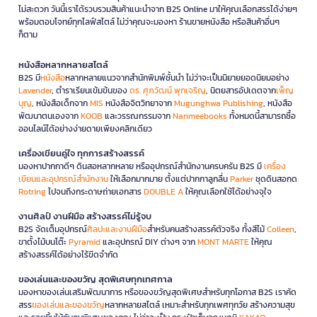
ไม่สะดวก วันนี้เราได้รวบรวมสินค้าแนะนำจาก B2S Online มาให้คุณเลือกสรรได้ง่ายๆ
พร้อมตอบโจทย์ทุกไลฟ์สไตล์ ไม่ว่าคุณจะมองหา ร้านขายหนังสือ หรือสินค้าอื่นๆ
ก็ตาม
หนังสือหลากหลายสไตล์
B2S มี
หนังสือ
หลากหลายแนวจากสำนักพิมพ์ชั้นนำ ไม่ว่าจะเป็นนิยายยอดนิยมอย่าง
Lavender
, ตำราเรียนเข้มข้นของ
ดร. ศุภวัฒน์ พุกเจริญ
, นิตยสารอัปเดตจาก
เพ็ญ
บุญ
, หนังสือเด็กจาก
MIS
หนังสือจิตวิทยาจาก
Mugunghwa Publishing
, หนังสือ
พัฒนาตนเองจาก
KOOB
และวรรณกรรมจาก
Nanmeebooks
ทั้งหมดนี้สามารถซื้อ
ออนไลน์ได้อย่างง่ายดายเพียงคลิกเดียว
เครื่องเขียนคู่ใจ ทุกการสร้างสรรค์
มองหาปากกาดีๆ ดินสอหลากหลาย หรืออุปกรณ์สำนักงานครบครัน B2S มี
เครื่อง
เขียนและอุปกรณ์สำนักงาน
ให้เลือกมากมาย ตั้งแต่ปากกาลูกลื่น
Parker
ชุดดินสอกด
Rotring
ไปจนถึงกระดาษถ่ายเอกสาร
DOUBLE A
ให้คุณเลือกใช้ได้อย่างจุใจ
งานศิลป์ งานฝีมือ สร้างสรรค์ไม่รู้จบ
B2S จัดเต็มอุปกรณ์
ศิลปะและงานฝีมือ
สำหรับคนสร้างสรรค์ตัวจริง ทั้งสีไม้
Colleen
,
ขาตั้งไม้บนโต๊ะ
Pyramid
และอุปกรณ์ DIY ต่างๆ จาก
MONT MARTE
ให้คุณ
สร้างสรรค์ได้อย่างไร้ขีดจำกัด
ของเล่นและของขวัญ สุดพิเศษทุกเทศกาล
มองหาของเล่นเสริมพัฒนาการ หรือของขวัญสุดพิเศษสำหรับทุกโอกาส B2S เราคัด
สรร
ของเล่นและของขวัญ
หลากหลายสไตล์ เหมาะสำหรับทุกเพศทุกวัย สร้างความสุข