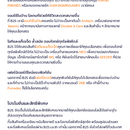
และรอยยิ้มให้กับคนพิเศษของคุณ ไม่ว่าจะเป็น กระเป๋าเก็บอุณหภูมิ
KAKAO
FRIENDS
หรือเกมจดหมายรัก
SIAM BOARDGAMES
เรามีครบ!
ของใช้ในบ้าน ไอเทมที่ช่วยให้ชีวิตสะดวกสบายขึ้น
ที่ B2S เรามี
ของใช้ในบ้าน
ครบครัน ไม่ว่าจะเป็นกาต้มน้ำ
Anitech
, เครื่องฟอกอากาศ
Xiaomi
, หน้ากากอนามัยทางการแพทย์
Double A Care
และสินค้าอื่น ๆ อีกมากมาย
ให้คุณเลือกสรร
ไอทีและแก็ดเจ็ต ล้ำสมัย ตอบโจทย์ทุกไลฟ์สไตล์
B2S ได้คัดสรรสินค้า
ไอทีและแก็ดเจ็ต
คุณภาพเยี่ยมมาให้คุณเลือกสรร เพื่อตอบโจทย์
ทุกไลฟ์สไตล์ดิจิทัล ไม่ว่าจะเป็น เครื่องทำลายเอกสาร
NEO
เพื่อความปลอดภัยของ
ข้อมูล, เอ็กซ์เทอนัลฮาร์ดดิสก์
WD
, หรือ คีย์บอร์ดไร้สายเมาส์คอมโบ
GEEZER
ที่ช่วย
ให้การทำงานของคุณสะดวกสบายยิ่งขึ้น
เฟอร์นิเจอร์ดีไซน์ครบฟังก์ชั่น
นอกจากนี้ B2S ยังมี
เฟอร์นิเจอร์
ครบทุกฟังก์ชันให้คุณได้เลือกสรรเพื่อตกแต่งบ้าน
และที่ทำงาน ไม่ว่าจะเป็นโต๊ะทำงานพับได้ จากแบรนด์
ONE
หรือ เก้าอี้ทำงาน
Furradec
ก็มีให้เลือกครบครัน
โปรโมชั่นและสิทธิพิเศษ
B2S จัดเต็มโปรโมชั่นและสิทธิพิเศษมากมายให้คุณเลือกช้อปออนไลน์ได้อย่างจุใจ
อัปเดตทุกเดือนกับแคมเปญลดราคาแรง
ทั้งสินค้าเครื่องเขียน หนังสือขายดี และไอเทมไลฟ์สไตล์สุดชิค พร้อมคูปองส่วนลด
และดีลพิเศษเมื่อช้อปผ่าน B2S.co.th เท่านั้น นอกจากนี้ B2S ยังใจดีส่งฟรีทั่วประเทศ