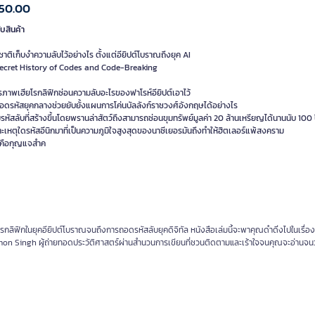
50.00
ับสินค้า
าติเก็บงำความลับไว้อย่างไร ตั้งแต่อียิปต์โบราณถึงยุค AI
ecret History of Codes and Code-Breaking
รภาพเฮียโรกลิฟิกซ่อนความลับอะไรของฟาโรห์อียิปต์เอาไว้
ถอดรหัสยุคกลางช่วยยับยั้งแผนการโค่นบัลลังก์ราชวงศ์อังกฤษได้อย่างไร
รหัสลับที่สร้างขึ้นโดยพรานล่าสัตว์ถึงสามารถซ่อนขุมทรัพย์มูลค่า 20 ล้านเหรียญได้นานนับ 100 
ะเหตุใดรหัสอีนิกมาที่เป็นความภูมิใจสูงสุดของนาซีเยอรมันถึงทำให้ฮิตเลอร์แพ้สงคราม
รคือกุญแจสำค
ิฟิกในยุคอียิปต์โบราณจนถึงการถอดรหัสลับยุคดิจิทัล หนังสือเล่มนี้จะพาคุณดำดิ่งไปในเรื่อง
Simon Singh ผู้ถ่ายทอดประวัติศาสตร์ผ่านสำนวนการเขียนที่ชวนติดตามและเร้าใจจนคุณจะอ่านจน