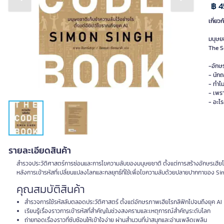
Previous slide
Next slide
฿ 4
เกี่ยวก
มนุษยช
The S
-อักษ
- นัก
- ทำไม
- เพรา
- อะไ
รายละเอียดสินค้า
สำรวจประวัติศาสตร์การซ่อนและการไขความลับของมนุษยชาติ ตั้งแต่การสร้างอักษรเฮียโรกล
หลังการเข้ารหัสที่เปลี่ยนแปลงโลกและกลยุทธ์ที่ใช้เพื่อไขความลับด้วยปลายปากกาของ 
คุณสมบัติสินค้า
สำรวจการใช้รหัสลับตลอดประวัติศาสตร์ ตั้งแต่อักษรภาพเฮียโรกลิฟิกไปจนถึงยุค AI
เรียนรู้เรื่องราวการเข้ารหัสที่สำคัญในช่วงสงครามและเหตุการณ์สำคัญระดับโลก
ถ่ายทอดเรื่องราวที่ซับซ้อนให้เข้าใจง่าย ผ่านสำนวนที่น่าสนุกและอ่านเพลิดเพลิน