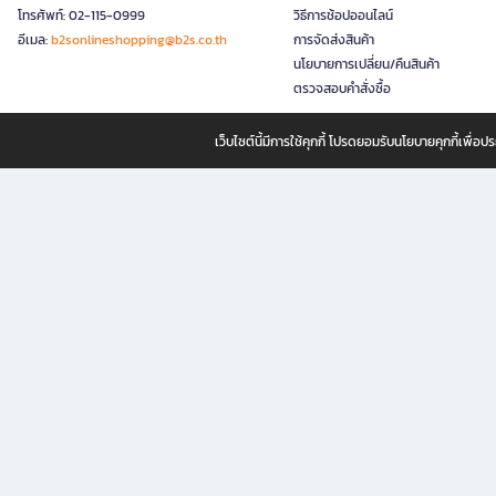
โทรศัพท์: 02-115-0999
วิธีการช้อปออนไลน์
อีเมล:
b2sonlineshopping@b2s.co.th
การจัดส่งสินค้า
นโยบายการเปลี่ยน/คืนสินค้า
ตรวจสอบคำสั่งซื้อ
เว็บไซต์นี้มีการใช้คุกกี้ โปรดยอมรับนโยบายคุกกี้เพื่
B2S ธุรกิจในเครือ เซ็นทรัล รีเทล คอร์ปอเรชั่น จำกัด (มหาชน)
B2S Online แหล่งรวมหนังสือ เครื่องเขียน และแรงบันดาลใจสำหรับ
B2S Online คือร้านหนังสือและเครื่องเขียนออนไลน์ที่ครบครัน ตอบโจทย์คนรักการอ่านและงานเ