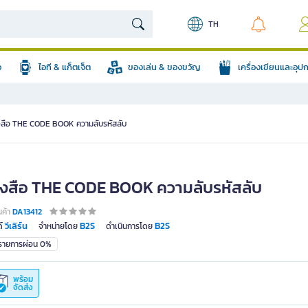
TH
อ
ไอที & แก็ตเจ็ต
ของเล่น & ของขวัญ
เครื่องเขียนและอุ
งสือ THE CODE BOOK ความลับรหัสลับ
ังสือ THE CODE BOOK ความลับรหัสลับ
นค้า
DA13412
วีเลิร์น
B2S
B2S
์
จำหน่ายโดย
ดำเนินการโดย
มรายการผ่อน 0%
พร้อม
จัดส่ง