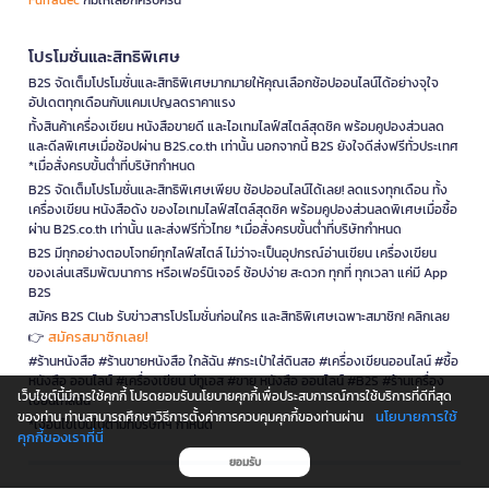
โปรโมชั่นและสิทธิพิเศษ
B2S จัดเต็มโปรโมชั่นและสิทธิพิเศษมากมายให้คุณเลือกช้อปออนไลน์ได้อย่างจุใจ
อัปเดตทุกเดือนกับแคมเปญลดราคาแรง
ทั้งสินค้าเครื่องเขียน หนังสือขายดี และไอเทมไลฟ์สไตล์สุดชิค พร้อมคูปองส่วนลด
และดีลพิเศษเมื่อช้อปผ่าน B2S.co.th เท่านั้น นอกจากนี้ B2S ยังใจดีส่งฟรีทั่วประเทศ
*เมื่อสั่งครบขั้นต่ำที่บริษัทกำหนด
B2S จัดเต็มโปรโมชั่นและสิทธิพิเศษเพียบ ช้อปออนไลน์ได้เลย! ลดแรงทุกเดือน ทั้ง
เครื่องเขียน หนังสือดัง ของไอเทมไลฟ์สไตล์สุดชิค พร้อมคูปองส่วนลดพิเศษเมื่อซื้อ
ผ่าน B2S.co.th เท่านั้น และส่งฟรีทั่วไทย *เมื่อสั่งครบขั้นต่ำที่บริษัทกำหนด
B2S มีทุกอย่างตอบโจทย์ทุกไลฟ์สไตล์ ไม่ว่าจะเป็นอุปกรณ์อ่านเขียน เครื่องเขียน
ของเล่นเสริมพัฒนาการ หรือเฟอร์นิเจอร์ ช้อปง่าย สะดวก ทุกที่ ทุกเวลา แค่มี App
B2S
สมัคร B2S Club รับข่าวสารโปรโมชั่นก่อนใคร และสิทธิพิเศษเฉพาะสมาชิก! คลิกเลย
สมัครสมาชิกเลย!
👉
#ร้านหนังสือ #ร้านขายหนังสือ ใกล้ฉัน #กระเป๋าใส่ดินสอ #เครื่องเขียนออนไลน์ #ซื้อ
หนังสือ ออนไลน์ #เครื่องเขียน บีทูเอส #ขาย หนังสือ ออนไลน์ #B2S #ร้านเครื่อง
เว็บไซต์นี้มีการใช้คุกกี้ โปรดยอมรับนโยบายคุกกี้เพื่อประสบการณ์การใช้บริการที่ดีที่สุด
เขียนใกล้ฉัน
นโยบายการใช้
ของท่าน ท่านสามารถศึกษาวิธีการตั้งค่าการควบคุมคุกกี้ของท่านผ่าน
*เงื่อนไขเป็นไปตามที่บริษัทฯ กำหนด
คุกกี้ของเราที่นี่
ยอมรับ