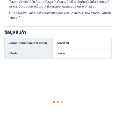
เรื่องของวิท แซมป์สัน ที่จะเผยถึงจุดเริ่มต้นของร้านน้ำชาอันดับหนึ่งในโลกเวทมนตร์
และการเติบโตของเดียตี้ เมจ ว่าที่มาสเตอร์คนแรกของร้านน้ำชาวิทาเรีย
#นิยายแฟนตาซี #เวทมนตร์และการผจญภัย #พ่อมดแม่มด #เรื่องเล่าลึกลับ #นิยาย
เวทมนตร์
ข้อมูลสินค้า
ผลิตภัณฑ์เป็นมิตรกับสิ่งแวดล้อม
สินค้าทั่วไป
ชนิดปก
ปกอ่อน