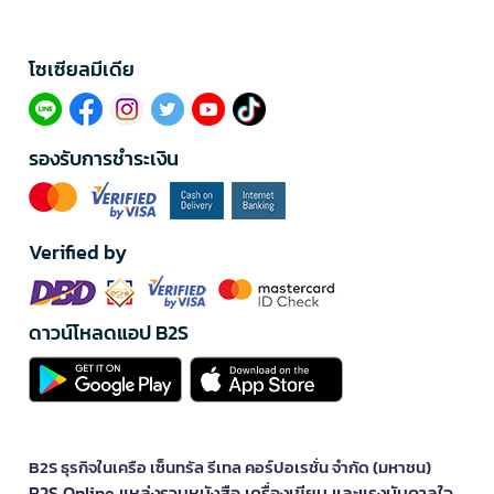
โซเซียลมีเดีย​
รองรับการชำระเงิน
Verified by
ดาวน์โหลดแอป B2S
B2S ธุรกิจในเครือ เซ็นทรัล รีเทล คอร์ปอเรชั่น จำกัด (มหาชน)
B2S Online แหล่งรวมหนังสือ เครื่องเขียน และแรงบันดาลใจ