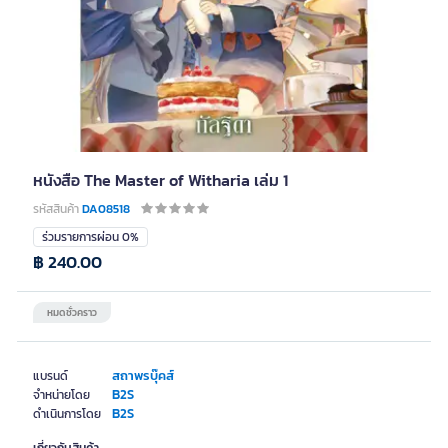
หนังสือ The Master of Witharia เล่ม 1
รหัสสินค้า
DA08518
ร่วมรายการผ่อน 0%
฿ 240.00
หมดชั่วคราว
สถาพรบุ๊คส์
แบรนด์
B2S
จำหน่ายโดย
B2S
ดำเนินการโดย