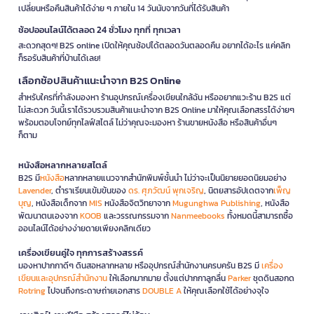
เปลี่ยนหรือคืนสินค้าได้ง่าย ๆ ภายใน 14 วันนับจากวันที่ได้รับสินค้า
ช้อปออนไลน์ได้ตลอด 24 ชั่วโมง ทุกที่ ทุกเวลา
สะดวกสุดๆ! B2S online เปิดให้คุณช้อปได้ตลอดวันตลอดคืน อยากได้อะไร แค่คลิก
ก็รอรับสินค้าที่บ้านได้เลย!
เลือกช้อปสินค้าแนะนำจาก B2S Online
สำหรับใครที่กำลังมองหา ร้านอุปกรณ์เครื่องเขียนใกล้ฉัน หรืออยากแวะร้าน B2S แต่
ไม่สะดวก วันนี้เราได้รวบรวมสินค้าแนะนำจาก B2S Online มาให้คุณเลือกสรรได้ง่ายๆ
พร้อมตอบโจทย์ทุกไลฟ์สไตล์ ไม่ว่าคุณจะมองหา ร้านขายหนังสือ หรือสินค้าอื่นๆ
ก็ตาม
หนังสือหลากหลายสไตล์
B2S มี
หนังสือ
หลากหลายแนวจากสำนักพิมพ์ชั้นนำ ไม่ว่าจะเป็นนิยายยอดนิยมอย่าง
Lavender
, ตำราเรียนเข้มข้นของ
ดร. ศุภวัฒน์ พุกเจริญ
, นิตยสารอัปเดตจาก
เพ็ญ
บุญ
, หนังสือเด็กจาก
MIS
หนังสือจิตวิทยาจาก
Mugunghwa Publishing
, หนังสือ
พัฒนาตนเองจาก
KOOB
และวรรณกรรมจาก
Nanmeebooks
ทั้งหมดนี้สามารถซื้อ
ออนไลน์ได้อย่างง่ายดายเพียงคลิกเดียว
เครื่องเขียนคู่ใจ ทุกการสร้างสรรค์
มองหาปากกาดีๆ ดินสอหลากหลาย หรืออุปกรณ์สำนักงานครบครัน B2S มี
เครื่อง
เขียนและอุปกรณ์สำนักงาน
ให้เลือกมากมาย ตั้งแต่ปากกาลูกลื่น
Parker
ชุดดินสอกด
Rotring
ไปจนถึงกระดาษถ่ายเอกสาร
DOUBLE A
ให้คุณเลือกใช้ได้อย่างจุใจ