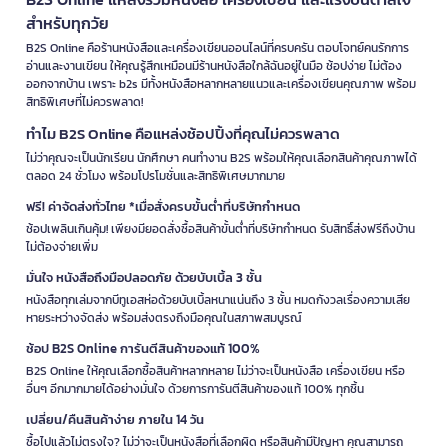
สำหรับทุกวัย
B2S Online คือร้านหนังสือและเครื่องเขียนออนไลน์ที่ครบครัน ตอบโจทย์คนรักการ
อ่านและงานเขียน ให้คุณรู้สึกเหมือนมีร้านหนังสือใกล้ฉันอยู่ในมือ ช้อปง่าย ไม่ต้อง
ออกจากบ้าน เพราะ b2s มีทั้งหนังสือหลากหลายแนวและเครื่องเขียนคุณภาพ พร้อม
สิทธิพิเศษที่ไม่ควรพลาด!
ทำไม B2S Online คือแหล่งช้อปปิ้งที่คุณไม่ควรพลาด
ไม่ว่าคุณจะเป็นนักเรียน นักศึกษา คนทำงาน B2S พร้อมให้คุณเลือกสินค้าคุณภาพได้
ตลอด 24 ชั่วโมง พร้อมโปรโมชั่นและสิทธิพิเศษมากมาย
ฟรี! ค่าจัดส่งทั่วไทย *เมื่อสั่งครบขั้นต่ำที่บริษัทกำหนด
ช้อปเพลินเกินคุ้ม! เพียงมียอดสั่งซื้อสินค้าขั้นต่ำที่บริษัทกำหนด รับสิทธิ์ส่งฟรีถึงบ้าน
ไม่ต้องจ่ายเพิ่ม
มั่นใจ หนังสือถึงมือปลอดภัย ด้วยบับเบิ้ล 3 ชั้น
หนังสือทุกเล่มจากบีทูเอสห่อด้วยบับเบิ้ลหนาแน่นถึง 3 ชั้น หมดกังวลเรื่องความเสีย
หายระหว่างจัดส่ง พร้อมส่งตรงถึงมือคุณในสภาพสมบูรณ์
ช้อป B2S Online การันตีสินค้าของแท้ 100%
B2S Online ให้คุณเลือกซื้อสินค้าหลากหลาย ไม่ว่าจะเป็นหนังสือ เครื่องเขียน หรือ
อื่นๆ อีกมากมายได้อย่างมั่นใจ ด้วยการการันตีสินค้าของแท้ 100% ทุกชิ้น
เปลี่ยน/คืนสินค้าง่าย ภายใน 14 วัน
ซื้อไปแล้วไม่ตรงใจ? ไม่ว่าจะเป็นหนังสือที่เลือกผิด หรือสินค้ามีปัญหา คุณสามารถ