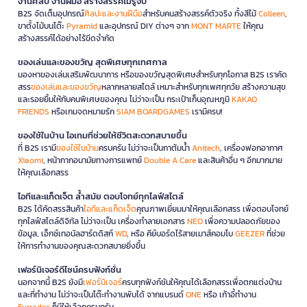
งานศิลป์ งานฝีมือ สร้างสรรค์ไม่รู้จบ
B2S จัดเต็มอุปกรณ์
ศิลปะและงานฝีมือ
สำหรับคนสร้างสรรค์ตัวจริง ทั้งสีไม้
Colleen
,
ขาตั้งไม้บนโต๊ะ
Pyramid
และอุปกรณ์ DIY ต่างๆ จาก
MONT MARTE
ให้คุณ
สร้างสรรค์ได้อย่างไร้ขีดจำกัด
ของเล่นและของขวัญ สุดพิเศษทุกเทศกาล
มองหาของเล่นเสริมพัฒนาการ หรือของขวัญสุดพิเศษสำหรับทุกโอกาส B2S เราคัด
สรร
ของเล่นและของขวัญ
หลากหลายสไตล์ เหมาะสำหรับทุกเพศทุกวัย สร้างความสุข
และรอยยิ้มให้กับคนพิเศษของคุณ ไม่ว่าจะเป็น กระเป๋าเก็บอุณหภูมิ
KAKAO
FRIENDS
หรือเกมจดหมายรัก
SIAM BOARDGAMES
เรามีครบ!
ของใช้ในบ้าน ไอเทมที่ช่วยให้ชีวิตสะดวกสบายขึ้น
ที่ B2S เรามี
ของใช้ในบ้าน
ครบครัน ไม่ว่าจะเป็นกาต้มน้ำ
Anitech
, เครื่องฟอกอากาศ
Xiaomi
, หน้ากากอนามัยทางการแพทย์
Double A Care
และสินค้าอื่น ๆ อีกมากมาย
ให้คุณเลือกสรร
ไอทีและแก็ดเจ็ต ล้ำสมัย ตอบโจทย์ทุกไลฟ์สไตล์
B2S ได้คัดสรรสินค้า
ไอทีและแก็ดเจ็ต
คุณภาพเยี่ยมมาให้คุณเลือกสรร เพื่อตอบโจทย์
ทุกไลฟ์สไตล์ดิจิทัล ไม่ว่าจะเป็น เครื่องทำลายเอกสาร
NEO
เพื่อความปลอดภัยของ
ข้อมูล, เอ็กซ์เทอนัลฮาร์ดดิสก์
WD
, หรือ คีย์บอร์ดไร้สายเมาส์คอมโบ
GEEZER
ที่ช่วย
ให้การทำงานของคุณสะดวกสบายยิ่งขึ้น
เฟอร์นิเจอร์ดีไซน์ครบฟังก์ชั่น
นอกจากนี้ B2S ยังมี
เฟอร์นิเจอร์
ครบทุกฟังก์ชันให้คุณได้เลือกสรรเพื่อตกแต่งบ้าน
และที่ทำงาน ไม่ว่าจะเป็นโต๊ะทำงานพับได้ จากแบรนด์
ONE
หรือ เก้าอี้ทำงาน
Furradec
ก็มีให้เลือกครบครัน