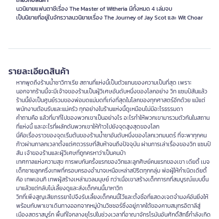
เกี่ยวกับสินค้า
นวนิยายแฟนตาซีเรื่อง The Master of Witheria มีทั้งหมด 4 เล่มจบ
เป็นนิยายที่อยู่ในจักรวาลนวนิยายเรื่อง The Journey of Jay Scot และ Wit Choar
รายละเอียดสินค้า
หากพูดถึงร้านน้ำชาวิทาเรีย สถานที่แห่งนี้เป็นตัวแทนของความเป็นที่สุด เพราะ
นอกจากร้านนี้จะมีเจ้าจของร้านเป็นผู้วิเศษอันดับหนึ่งของโลกอย่าง วิท แซมป์สันแล้ว
ร้านนี้ยังเป็นศูนย์รวมของพ่อมดแม่มดที่เก่งที่สุดในโลกของทุกศาสตร์อีกด้วย แม้แต่
พนักงานต้อนรับและแม่ครัว ทุกอย่างในร้านแห่งนี้ดูเหมือนไม่มีอะไรธรรมดา
คำถามคือ แล้วที่มาที่ไปของพวกเขาเป็นอย่างไร อะไรทำให้พวกเขามารวมตัวกันในสถาน
ที่แห่งนี้ และอะไรที่ผลักดันพวกเขาให้ก้าวไปยังจุดสูงสุดของโลก
นี่คือเรื่องราวของจุดเริ่มต้นของร้านน้ำชาอันดับหนึ่งของโลกเวทมนตร์ ที่จะพาทุกคน
ก้าวผ่านกาลกเวลาตั้งแต่ศตวรรษที่สิบห้าจนถึงปัจจุบัน ผ่านการเล่าเรื่องของวิท แซมป์
สัน เจ้าของร้านและผู้วิเศษที่ถูกครหาว่าเป็นคนบ้า
เทศกาลแห่งความสุข การพบกันครั้งแรกของวิทและลูกศิษย์คนแรกของเขา เดียตี้ เมจ
เด็กชายลูกครึ่งเทพที่ครอบครองอำนาจเหนือเหล่าสปิริตทุกกลุ่ม พ่อผู้ให้กำเนิดเดียตี้
คือ เทพเอนกิ เทพผู้สร้างเหล่ามวลมนุษย์ ทว่าเมื่อเขาสร้างเด็กทารกที่สมบูรณ์แบบขึ้น
มาแล้วแต่กลับไม่เลี้ยงดูและส่งเด็กคนนี้มาหาวิท
วิทที่เพิ่งสูญเสียภรรยาไปจึงรับเลี้ยงเด็กคนนี้ไว้และตั้งชื่อที่แสดงเจตจำนงค์อันยิ่งให้
พร้อมกับพาเขาเดินทางออกจากหมู่บ้านวิชชอร์ซึ่งอยู่ภาคใต้ของคาบสมุทรอิตาลีสู่
เมืองสตราสบูร์ก พื้นที่ใจกลางยุโรปในช่วงเวลาที่อาณาจักรโรมันอันศักดิ์สิทธิ์กำลังเกิด