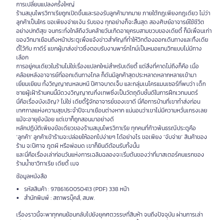
การเปลี่ยนแปลงครั้งใหญ่
ร้านสมุนไพรวิทาเรียถูกเปิดขึ้นและรองรับลูกค้ามากมาย ภายใต้กฎเพียงกฎเดียว ไม่ว่า
ลูกค้าเป็นใคร ขอเพียงจ่ายเงิน รับของ ทุกอย่างก็จะสิ้นสุด สองศิษย์อาจารย์ใช้ชีวิต
อย่างปกติสุข จนกระทั่งใกล้ถึงวันคล้ายวันเกิดอายุครบสามขวบของเดียตี้ ก็มีเพื่อนเก่า
ของวิทมาเยือนถึงหน้าประตูเพื่อแจ้งข่าวสำคัญที่ทำให้วิทต้องออกเดินทางและทิ้งเดีย
ตี้ไว้กับ กาดีร์ แขกผู้มาส่งข่าวซึ่งตอบรับงานพาร์ทไทม์เป็นหมอแทนวิทแบบไม่มีทาง
เลือก
การอยู่คนเดียวในร้านไม่ใช่เรื่องแปลกใหม่สำหรับเดียตี้ แต่สิ่งที่คาดไม่ถึงก็คือ เมื่อ
คล้อยหลังอาจารย์ที่ออกเดินทางไกล ก็ดันมีลูกค้าสุดประหลาดหลากหลายเข้ามา
เยี่ยมเยียน ทั้งวิญญาณหลบหนี ปีศาจบาดเจ็บ และกลุ่มเนโครแมนเซอร์ที่พบว่า เด็ก
ชายผู้เฝ้าร้านคนนี้มีดวงวิญญาณกึ่งเทพซึ่งเป็นวัตถุดิบชั้นดีในการฝึกเวทมนตร์
นี่คือเรื่องบังเอิญ? ไม่ใช่ เดียตี้รู้จักอาจารย์ของเขาดี นี่คือการบ้านที่เขาทำส่งก่อน
เทศกาลแห่งความสุขประจำปีจะมาเยือนต่างหาก แน่นอนว่าเขาไม่มีความหวั่นเกรงเลย
แม้จะอายุยังน้อย แต่เขาก็ถูกสอนมาอย่างดี
หลักปฏิบัติเพียงข้อเดียวของร้านสมุนไพรวิทาเรีย ทุกคนที่ก้าวพ้นธรณีประตูคือ
‘ลูกค้า’ ลูกค้าเข้าร้านจะปล่อยให้ออกไปง่ายๆ ได้อย่างไร ขอเพียง ‘จับจ่าย’ สินค้าของ
ร้าน จะปีศาจ ภูตผี หรือพ่อมด เขาก็ยินดีต้อนรับทั้งนั้น
และนี่คือเรื่องเล่าก่อนวันแห่งการเฉลิมฉลองจะเริ่มต้นของว่าที่มาสเตอร์คนแรกของ
ร้านน้ำชาวิทาเรีย เดียตี้ เมจ
ช้อมูลหนังสือ
รหัสสินค้า : 9786160050413 (PDF) 338 หน้า
สำนักพิมพ์ : สถาพรบุ๊คส์, สนพ.
เรื่องราวนี้จะพาทุกคนย้อนกลับไปยังยุคศตวรรษที่สิบห้า จนถึงปัจจุบัน ผ่านการเล่า