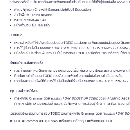
อย่างรวดเร็วใน 1 วัน หากต้องการเพิ่มคะแนนในส่วนอื่นๆ แนะนำให้ใช้คู่กับหนังสือ
toolbix
ผู้แต่ง/ผู้แปล : Chawalit Samun, LightUp5 Education
สำนักพิมพ์ : Think beyond
ISBN : 9786164495418
หน้า/จำนวนเล่ม : 168 หน้า
หมายเหตุ
เหมาะสำหรับผู้ที่กำลังเตรียมตัวสอบ TOEIC และต้องการเพิ่มคะแนนในส่วนของ Gra
ควรใช้คู่กับหนังสือ
toolbix 1 DAY TOEIC PRACTICE TEST LISTENING + READING
หนังสือเล่มนี้จะช่วยเพิ่มความมั่นใจในการสอบ TOEIC และฝึกทักษะภาษาอังกฤษได้อย
คำแนะนำและข้อควรระวัง
ควรทำแบบฝึกหัด Grammar อย่างต่อเนื่องเพื่อเพิ่มความเข้าใจและลดความผิดพลาดใ
ฝึกฝนการทำข้อสอบ TOEIC แบบจับเวลาเพื่อเพิ่มความมั่นใจในการทำข้อสอบจริง
หากต้องการผลลัพธ์ที่ดี ควรใช้หนังสือเล่มนี้ร่วมกับ
toolbix 1 DAY TOEIC PRACTIC
Tip. แนะนำการใช้งาน
การฝึกฝน Grammar ด้วย
toolbix 1 DAY BOOST UP TOEIC
ช่วยให้คุณเข้าใจโครงส
ทักษะการใช้ภาษาอย่างแม่นยำและลดข้อผิดพลาด การเรียนรู้ Grammar คือการลงทุนใ
เตรียมตัวให้พร้อมกับการสอบ TOEIC โดยการฝึกฝน Grammar ด้วย
“toolbix 1 DAY B
#TOEIC #Grammar #TOEICprep #เรียนภาษาอังกฤษ #เพิ่มคะแนนTOEIC