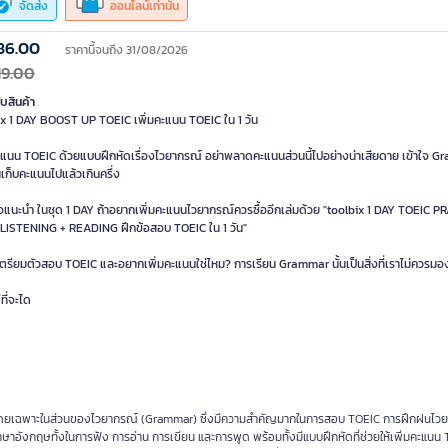
จัดส่ง
ออนไลน์เท่านั้น
86.00
ราคานี้จนถึง 31/08/2026
19.00
ับสินค้า
ix 1 DAY BOOST UP TOEIC เพิ่มคะแนน TOEIC ใน 1 วัน
คะแนน TOEIC ด้วยแบบฝึกหัดเรื่องไวยากรณ์ อย่าพลาดคะแนนส่วนนี้ไปอย่างน่าเสียดาย เข้าใจ 
เก็บคะแนนไปแล้วเกินครึ่ง
ือแนะนำ ในชุด 1 DAY ถ้าอยากเพิ่มคะแนนไวยากรณ์ควรซื้ออีกเล่มด้วย "toolbix 1 DAY TOEIC P
LISTENING + READING ฝึกข้อสอบ TOEIC ใน 1 วัน"
ตรียมตัวสอบ TOEIC และอยากเพิ่มคะแนนใช่ไหม? การเรียน Grammar นั้นเป็นสิ่งที่เราไม่ควรมอ
ที่จะได
C โดยเฉพาะในส่วนของไวยากรณ์ (Grammar) ซึ่งมีความสำคัญมากในการสอบ TOEIC การฝึกฝนไว
ภาษาอังกฤษทั้งในการฟัง การอ่าน การเขียน และการพูด พร้อมทั้งมีแบบฝึกหัดที่ช่วยให้เพิ่มคะแนน 