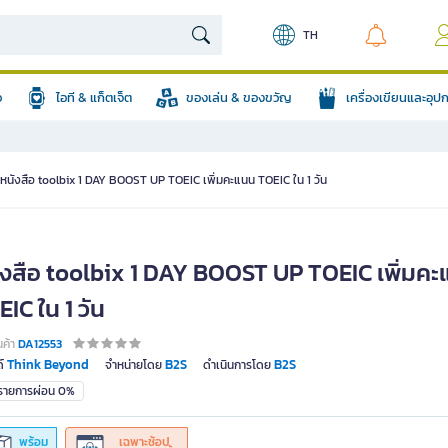
TH
อ
ไอที & แก็ตเจ็ต
ของเล่น & ของขวัญ
เครื่องเขียนและอุ
หนังสือ toolbix 1 DAY BOOST UP TOEIC เพิ่มคะแนน TOEIC ใน 1 วัน
ังสือ toolbix 1 DAY BOOST UP TOEIC เพิ่มค
IC ใน 1 วัน
นค้า
DA12553
Think Beyond
B2S
B2S
์
จำหน่ายโดย
ดำเนินการโดย
มรายการผ่อน 0%
พร้อม
เฉพาะช้อป