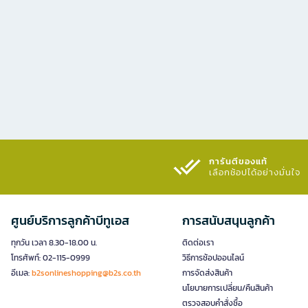
การันตีของแท้
เลือกช้อปได้อย่างมั่นใจ​
ศูนย์บริการลูกค้าบีทูเอส
การสนับสนุนลูกค้า
ทุกวัน เวลา 8.30-18.00 น.
ติดต่อเรา
โทรศัพท์: 02-115-0999
วิธีการช้อปออนไลน์
อีเมล:
b2sonlineshopping@b2s.co.th
การจัดส่งสินค้า
นโยบายการเปลี่ยน/คืนสินค้า
ตรวจสอบคำสั่งซื้อ