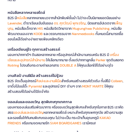
หนังสือหลากหลายสไตล์
B2S มี
หนังสือ
หลากหลายแนวจากสำนักพิมพ์ชั้นนำ ไม่ว่าจะเป็นนิยายยอดนิยมอย่าง
Lavender
, ตำราเรียนเข้มข้นของ
ดร. ศุภวัฒน์ พุกเจริญ
, นิตยสารอัปเดตจาก
เพ็ญ
บุญ
, หนังสือเด็กจาก
MIS
หนังสือจิตวิทยาจาก
Mugunghwa Publishing
, หนังสือ
พัฒนาตนเองจาก
KOOB
และวรรณกรรมจาก
Nanmeebooks
ทั้งหมดนี้สามารถซื้อ
ออนไลน์ได้อย่างง่ายดายเพียงคลิกเดียว
เครื่องเขียนคู่ใจ ทุกการสร้างสรรค์
มองหาปากกาดีๆ ดินสอหลากหลาย หรืออุปกรณ์สำนักงานครบครัน B2S มี
เครื่อง
เขียนและอุปกรณ์สำนักงาน
ให้เลือกมากมาย ตั้งแต่ปากกาลูกลื่น
Parker
ชุดดินสอกด
Rotring
ไปจนถึงกระดาษถ่ายเอกสาร
DOUBLE A
ให้คุณเลือกใช้ได้อย่างจุใจ
งานศิลป์ งานฝีมือ สร้างสรรค์ไม่รู้จบ
B2S จัดเต็มอุปกรณ์
ศิลปะและงานฝีมือ
สำหรับคนสร้างสรรค์ตัวจริง ทั้งสีไม้
Colleen
,
ขาตั้งไม้บนโต๊ะ
Pyramid
และอุปกรณ์ DIY ต่างๆ จาก
MONT MARTE
ให้คุณ
สร้างสรรค์ได้อย่างไร้ขีดจำกัด
ของเล่นและของขวัญ สุดพิเศษทุกเทศกาล
มองหาของเล่นเสริมพัฒนาการ หรือของขวัญสุดพิเศษสำหรับทุกโอกาส B2S เราคัด
สรร
ของเล่นและของขวัญ
หลากหลายสไตล์ เหมาะสำหรับทุกเพศทุกวัย สร้างความสุข
และรอยยิ้มให้กับคนพิเศษของคุณ ไม่ว่าจะเป็น กระเป๋าเก็บอุณหภูมิ
KAKAO
FRIENDS
หรือเกมจดหมายรัก
SIAM BOARDGAMES
เรามีครบ!