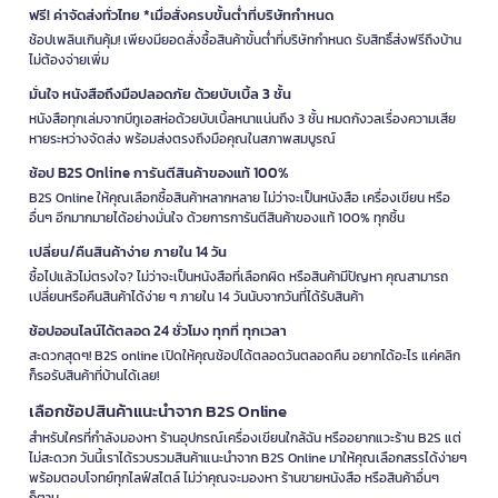
ฟรี! ค่าจัดส่งทั่วไทย *เมื่อสั่งครบขั้นต่ำที่บริษัทกำหนด
ช้อปเพลินเกินคุ้ม! เพียงมียอดสั่งซื้อสินค้าขั้นต่ำที่บริษัทกำหนด รับสิทธิ์ส่งฟรีถึงบ้าน
ไม่ต้องจ่ายเพิ่ม
มั่นใจ หนังสือถึงมือปลอดภัย ด้วยบับเบิ้ล 3 ชั้น
หนังสือทุกเล่มจากบีทูเอสห่อด้วยบับเบิ้ลหนาแน่นถึง 3 ชั้น หมดกังวลเรื่องความเสีย
หายระหว่างจัดส่ง พร้อมส่งตรงถึงมือคุณในสภาพสมบูรณ์
ช้อป B2S Online การันตีสินค้าของแท้ 100%
B2S Online ให้คุณเลือกซื้อสินค้าหลากหลาย ไม่ว่าจะเป็นหนังสือ เครื่องเขียน หรือ
อื่นๆ อีกมากมายได้อย่างมั่นใจ ด้วยการการันตีสินค้าของแท้ 100% ทุกชิ้น
เปลี่ยน/คืนสินค้าง่าย ภายใน 14 วัน
ซื้อไปแล้วไม่ตรงใจ? ไม่ว่าจะเป็นหนังสือที่เลือกผิด หรือสินค้ามีปัญหา คุณสามารถ
เปลี่ยนหรือคืนสินค้าได้ง่าย ๆ ภายใน 14 วันนับจากวันที่ได้รับสินค้า
ช้อปออนไลน์ได้ตลอด 24 ชั่วโมง ทุกที่ ทุกเวลา
สะดวกสุดๆ! B2S online เปิดให้คุณช้อปได้ตลอดวันตลอดคืน อยากได้อะไร แค่คลิก
ก็รอรับสินค้าที่บ้านได้เลย!
เลือกช้อปสินค้าแนะนำจาก B2S Online
สำหรับใครที่กำลังมองหา ร้านอุปกรณ์เครื่องเขียนใกล้ฉัน หรืออยากแวะร้าน B2S แต่
ไม่สะดวก วันนี้เราได้รวบรวมสินค้าแนะนำจาก B2S Online มาให้คุณเลือกสรรได้ง่ายๆ
พร้อมตอบโจทย์ทุกไลฟ์สไตล์ ไม่ว่าคุณจะมองหา ร้านขายหนังสือ หรือสินค้าอื่นๆ
ก็ตาม