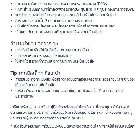
ทำความเข้าใจเกี่ยวกับองค์กรอิสระที่มีการกระจายอำนาจ (DAOs)
เหมาะสำหรับนักศึกษาที่กำลังพิจารณาอาชีพ ผู้บริหาร, และผู้ประกอบการทางสังคม
แนะนำแนวทางใหม่ๆ ในการระดมทุนและการมีส่วนร่วมกับกลุ่มคนรุ่นใหม่
สำรวจเครื่องมือเว็บ 3 ที่ตอบแทนความคิดสร้างสรรค์
หนังสือที่นักการเมืองและพลเมืองควรอ่านเพื่อสร้างการเปลี่ยนแปลง
เชื่อมต่อกับตลาดแรงงานระดับโลกและสร้างความเข้าใจใหม่ๆ
คำแนะนำและข้อควรระวัง
ควรเก็บรักษาสินค้าไว้ในที่แห้งและห่างจากความร้อน
ไม่ควรหันหน้าปกหนังสือเข้าหาแสงแดด
ใช้ผ้าแห้งสะอาดทำความสะอาดฝุ่นที่เกาะบนหน้าหนังสือ
Tip. เทคนิคเล็กๆ ที่แนะนำ
การใช้เนื้อหาจากหนังสือเพื่อสร้างแรงบันดาลใจในโครงการหรือธุรกิจใหม่ ๆ จะช่วย
ให้คุณเห็นมุมมองที่กว้างขึ้น
การอ่านให้ละเอียดและจดบันทึกจะช่วยให้คุณเข้าใจและนำไปใช้งานได้อย่างมี
ประสิทธิภาพ
เตรียมพร้อมสู่อนาคตด้วย
"คู่มือสำรวจโอกาสในโลกเว็บ 3"
ที่จะพาคุณเข้าใจ DAOs
ตลาดแรงงานระดับโลก และเครื่องมือใหม่ที่เปลี่ยนแปลงโลก เหมาะสำหรับนักศึกษา ผู้
บริหาร และผู้ประกอบการทางสังคม สั่งซื้อเลยวันนี้!
#หนังสือเพื่ออนาคต #เว็บ3 #DAOs #ตลาดแรงงานระดับโลก #เทคโนโลยีเปลี่ยนโลก