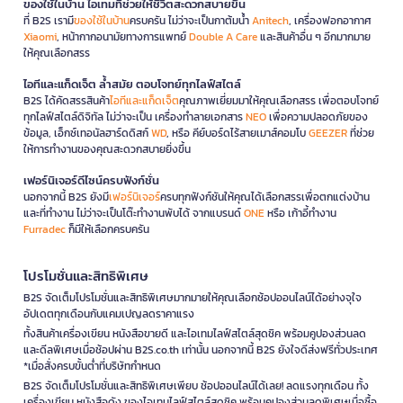
ของใช้ในบ้าน ไอเทมที่ช่วยให้ชีวิตสะดวกสบายขึ้น
ที่ B2S เรามี
ของใช้ในบ้าน
ครบครัน ไม่ว่าจะเป็นกาต้มน้ำ
Anitech
, เครื่องฟอกอากาศ
Xiaomi
, หน้ากากอนามัยทางการแพทย์
Double A Care
และสินค้าอื่น ๆ อีกมากมาย
ให้คุณเลือกสรร
ไอทีและแก็ดเจ็ต ล้ำสมัย ตอบโจทย์ทุกไลฟ์สไตล์
B2S ได้คัดสรรสินค้า
ไอทีและแก็ดเจ็ต
คุณภาพเยี่ยมมาให้คุณเลือกสรร เพื่อตอบโจทย์
ทุกไลฟ์สไตล์ดิจิทัล ไม่ว่าจะเป็น เครื่องทำลายเอกสาร
NEO
เพื่อความปลอดภัยของ
ข้อมูล, เอ็กซ์เทอนัลฮาร์ดดิสก์
WD
, หรือ คีย์บอร์ดไร้สายเมาส์คอมโบ
GEEZER
ที่ช่วย
ให้การทำงานของคุณสะดวกสบายยิ่งขึ้น
เฟอร์นิเจอร์ดีไซน์ครบฟังก์ชั่น
นอกจากนี้ B2S ยังมี
เฟอร์นิเจอร์
ครบทุกฟังก์ชันให้คุณได้เลือกสรรเพื่อตกแต่งบ้าน
และที่ทำงาน ไม่ว่าจะเป็นโต๊ะทำงานพับได้ จากแบรนด์
ONE
หรือ เก้าอี้ทำงาน
Furradec
ก็มีให้เลือกครบครัน
โปรโมชั่นและสิทธิพิเศษ
B2S จัดเต็มโปรโมชั่นและสิทธิพิเศษมากมายให้คุณเลือกช้อปออนไลน์ได้อย่างจุใจ
อัปเดตทุกเดือนกับแคมเปญลดราคาแรง
ทั้งสินค้าเครื่องเขียน หนังสือขายดี และไอเทมไลฟ์สไตล์สุดชิค พร้อมคูปองส่วนลด
และดีลพิเศษเมื่อช้อปผ่าน B2S.co.th เท่านั้น นอกจากนี้ B2S ยังใจดีส่งฟรีทั่วประเทศ
*เมื่อสั่งครบขั้นต่ำที่บริษัทกำหนด
B2S จัดเต็มโปรโมชั่นและสิทธิพิเศษเพียบ ช้อปออนไลน์ได้เลย! ลดแรงทุกเดือน ทั้ง
เครื่องเขียน หนังสือดัง ของไอเทมไลฟ์สไตล์สุดชิค พร้อมคูปองส่วนลดพิเศษเมื่อซื้อ