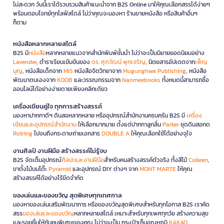
ไม่สะดวก วันนี้เราได้รวบรวมสินค้าแนะนำจาก B2S Online มาให้คุณเลือกสรรได้ง่ายๆ
พร้อมตอบโจทย์ทุกไลฟ์สไตล์ ไม่ว่าคุณจะมองหา ร้านขายหนังสือ หรือสินค้าอื่นๆ
ก็ตาม
หนังสือหลากหลายสไตล์
B2S มี
หนังสือ
หลากหลายแนวจากสำนักพิมพ์ชั้นนำ ไม่ว่าจะเป็นนิยายยอดนิยมอย่าง
Lavender
, ตำราเรียนเข้มข้นของ
ดร. ศุภวัฒน์ พุกเจริญ
, นิตยสารอัปเดตจาก
เพ็ญ
บุญ
, หนังสือเด็กจาก
MIS
หนังสือจิตวิทยาจาก
Mugunghwa Publishing
, หนังสือ
พัฒนาตนเองจาก
KOOB
และวรรณกรรมจาก
Nanmeebooks
ทั้งหมดนี้สามารถซื้อ
ออนไลน์ได้อย่างง่ายดายเพียงคลิกเดียว
เครื่องเขียนคู่ใจ ทุกการสร้างสรรค์
มองหาปากกาดีๆ ดินสอหลากหลาย หรืออุปกรณ์สำนักงานครบครัน B2S มี
เครื่อง
เขียนและอุปกรณ์สำนักงาน
ให้เลือกมากมาย ตั้งแต่ปากกาลูกลื่น
Parker
ชุดดินสอกด
Rotring
ไปจนถึงกระดาษถ่ายเอกสาร
DOUBLE A
ให้คุณเลือกใช้ได้อย่างจุใจ
งานศิลป์ งานฝีมือ สร้างสรรค์ไม่รู้จบ
B2S จัดเต็มอุปกรณ์
ศิลปะและงานฝีมือ
สำหรับคนสร้างสรรค์ตัวจริง ทั้งสีไม้
Colleen
,
ขาตั้งไม้บนโต๊ะ
Pyramid
และอุปกรณ์ DIY ต่างๆ จาก
MONT MARTE
ให้คุณ
สร้างสรรค์ได้อย่างไร้ขีดจำกัด
ของเล่นและของขวัญ สุดพิเศษทุกเทศกาล
มองหาของเล่นเสริมพัฒนาการ หรือของขวัญสุดพิเศษสำหรับทุกโอกาส B2S เราคัด
สรร
ของเล่นและของขวัญ
หลากหลายสไตล์ เหมาะสำหรับทุกเพศทุกวัย สร้างความสุข
และรอยยิ้มให้กับคนพิเศษของคุณ ไม่ว่าจะเป็น กระเป๋าเก็บอุณหภูมิ
KAKAO