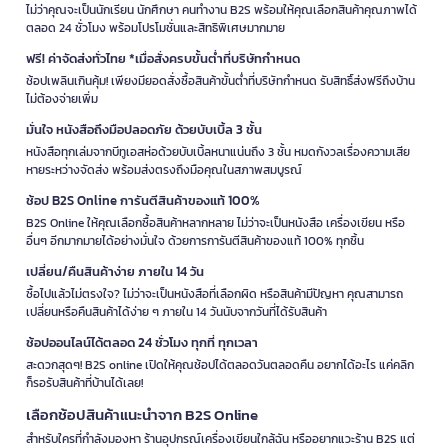
ไม่ว่าคุณจะเป็นนักเรียน นักศึกษา คนทำงาน B2S พร้อมให้คุณเลือกสินค้าคุณภาพได้
ตลอด 24 ชั่วโมง พร้อมโปรโมชั่นและสิทธิพิเศษมากมาย
ฟรี! ค่าจัดส่งทั่วไทย *เมื่อสั่งครบขั้นต่ำที่บริษัทกำหนด
ช้อปเพลินเกินคุ้ม! เพียงมียอดสั่งซื้อสินค้าขั้นต่ำที่บริษัทกำหนด รับสิทธิ์ส่งฟรีถึงบ้าน
ไม่ต้องจ่ายเพิ่ม
มั่นใจ หนังสือถึงมือปลอดภัย ด้วยบับเบิ้ล 3 ชั้น
หนังสือทุกเล่มจากบีทูเอสห่อด้วยบับเบิ้ลหนาแน่นถึง 3 ชั้น หมดกังวลเรื่องความเสีย
หายระหว่างจัดส่ง พร้อมส่งตรงถึงมือคุณในสภาพสมบูรณ์
ช้อป B2S Online การันตีสินค้าของแท้ 100%
B2S Online ให้คุณเลือกซื้อสินค้าหลากหลาย ไม่ว่าจะเป็นหนังสือ เครื่องเขียน หรือ
อื่นๆ อีกมากมายได้อย่างมั่นใจ ด้วยการการันตีสินค้าของแท้ 100% ทุกชิ้น
เปลี่ยน/คืนสินค้าง่าย ภายใน 14 วัน
ซื้อไปแล้วไม่ตรงใจ? ไม่ว่าจะเป็นหนังสือที่เลือกผิด หรือสินค้ามีปัญหา คุณสามารถ
เปลี่ยนหรือคืนสินค้าได้ง่าย ๆ ภายใน 14 วันนับจากวันที่ได้รับสินค้า
ช้อปออนไลน์ได้ตลอด 24 ชั่วโมง ทุกที่ ทุกเวลา
สะดวกสุดๆ! B2S online เปิดให้คุณช้อปได้ตลอดวันตลอดคืน อยากได้อะไร แค่คลิก
ก็รอรับสินค้าที่บ้านได้เลย!
เลือกช้อปสินค้าแนะนำจาก B2S Online
สำหรับใครที่กำลังมองหา ร้านอุปกรณ์เครื่องเขียนใกล้ฉัน หรืออยากแวะร้าน B2S แต่