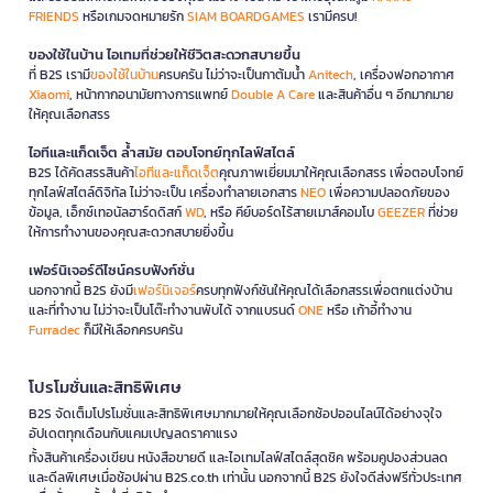
FRIENDS
หรือเกมจดหมายรัก
SIAM BOARDGAMES
เรามีครบ!
ของใช้ในบ้าน ไอเทมที่ช่วยให้ชีวิตสะดวกสบายขึ้น
ที่ B2S เรามี
ของใช้ในบ้าน
ครบครัน ไม่ว่าจะเป็นกาต้มน้ำ
Anitech
, เครื่องฟอกอากาศ
Xiaomi
, หน้ากากอนามัยทางการแพทย์
Double A Care
และสินค้าอื่น ๆ อีกมากมาย
ให้คุณเลือกสรร
ไอทีและแก็ดเจ็ต ล้ำสมัย ตอบโจทย์ทุกไลฟ์สไตล์
B2S ได้คัดสรรสินค้า
ไอทีและแก็ดเจ็ต
คุณภาพเยี่ยมมาให้คุณเลือกสรร เพื่อตอบโจทย์
ทุกไลฟ์สไตล์ดิจิทัล ไม่ว่าจะเป็น เครื่องทำลายเอกสาร
NEO
เพื่อความปลอดภัยของ
ข้อมูล, เอ็กซ์เทอนัลฮาร์ดดิสก์
WD
, หรือ คีย์บอร์ดไร้สายเมาส์คอมโบ
GEEZER
ที่ช่วย
ให้การทำงานของคุณสะดวกสบายยิ่งขึ้น
เฟอร์นิเจอร์ดีไซน์ครบฟังก์ชั่น
นอกจากนี้ B2S ยังมี
เฟอร์นิเจอร์
ครบทุกฟังก์ชันให้คุณได้เลือกสรรเพื่อตกแต่งบ้าน
และที่ทำงาน ไม่ว่าจะเป็นโต๊ะทำงานพับได้ จากแบรนด์
ONE
หรือ เก้าอี้ทำงาน
Furradec
ก็มีให้เลือกครบครัน
โปรโมชั่นและสิทธิพิเศษ
B2S จัดเต็มโปรโมชั่นและสิทธิพิเศษมากมายให้คุณเลือกช้อปออนไลน์ได้อย่างจุใจ
อัปเดตทุกเดือนกับแคมเปญลดราคาแรง
ทั้งสินค้าเครื่องเขียน หนังสือขายดี และไอเทมไลฟ์สไตล์สุดชิค พร้อมคูปองส่วนลด
และดีลพิเศษเมื่อช้อปผ่าน B2S.co.th เท่านั้น นอกจากนี้ B2S ยังใจดีส่งฟรีทั่วประเทศ