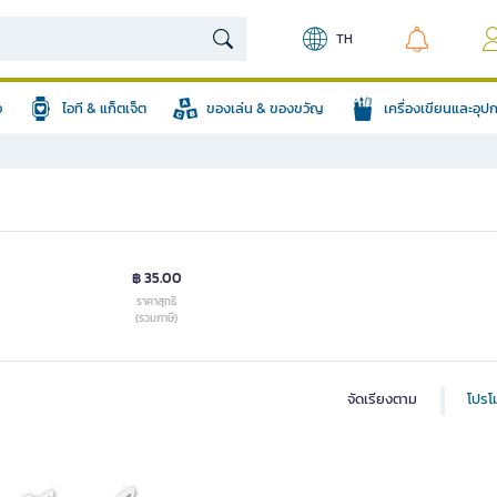
TH
อ
ไอที & แก็ตเจ็ต
ของเล่น & ของขวัญ
เครื่องเขียนและอุ
฿ 35.00
ราคาสุทธิ
(รวมภาษี)
จัดเรียงตาม
โปรโม