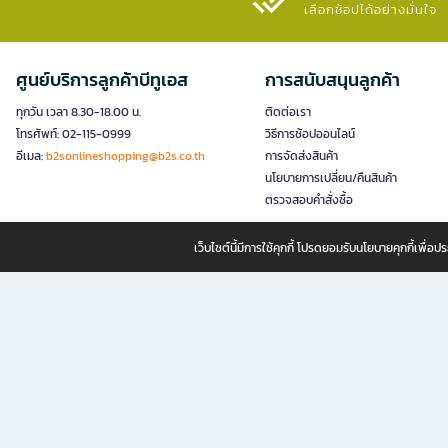
เลือกช้อปได้อย่างมั่นใจ​
ศูนย์บริการลูกค้าบีทูเอส
การสนับสนุนลูกค้า
ทุกวัน เวลา 8.30-18.00 น.
ติดต่อเรา
โทรศัพท์: 02-115-0999
วิธีการช้อปออนไลน์
อีเมล:
b2sonlineshopping@b2s.co.th
การจัดส่งสินค้า
นโยบายการเปลี่ยน/คืนสินค้า
ตรวจสอบคำสั่งซื้อ
เว็บไซต์นี้มีการใช้คุกกี้ โปรดยอมรับนโยบายคุกกี้เพื่