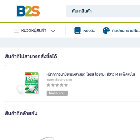
หมวดหมู่สินค้า
หนังสือ
ศิลปะและงานฝีมื
สินค้าที่ไม่สามารถสั่งซื้อได้
หน้ากากอนามัยทรงสามมิติ ไอริส โอยามะ สีขาว M (แพ็ค7ชิ้น)
รหัสสินค้า 9093438
ไม่พร้อมขาย
สินค้าที่คล้ายกัน