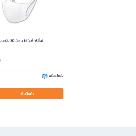
นามัย 3D สีขาว M (แพ็ค5ชิ้น)
6
พร้อมจัดส่ง
เพิ่มสินค้า