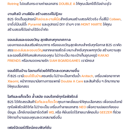
Rotring
ไปจนถึงกระดาษถ่ายเอกสาร
DOUBLE A
ให้คุณเลือกใช้ได้อย่างจุใจ
งานศิลป์ งานฝีมือ สร้างสรรค์ไม่รู้จบ
B2S จัดเต็มอุปกรณ์
ศิลปะและงานฝีมือ
สำหรับคนสร้างสรรค์ตัวจริง ทั้งสีไม้
Colleen
,
ขาตั้งไม้บนโต๊ะ
Pyramid
และอุปกรณ์ DIY ต่างๆ จาก
MONT MARTE
ให้คุณ
สร้างสรรค์ได้อย่างไร้ขีดจำกัด
ของเล่นและของขวัญ สุดพิเศษทุกเทศกาล
มองหาของเล่นเสริมพัฒนาการ หรือของขวัญสุดพิเศษสำหรับทุกโอกาส B2S เราคัด
สรร
ของเล่นและของขวัญ
หลากหลายสไตล์ เหมาะสำหรับทุกเพศทุกวัย สร้างความสุข
และรอยยิ้มให้กับคนพิเศษของคุณ ไม่ว่าจะเป็น กระเป๋าเก็บอุณหภูมิ
KAKAO
FRIENDS
หรือเกมจดหมายรัก
SIAM BOARDGAMES
เรามีครบ!
ของใช้ในบ้าน ไอเทมที่ช่วยให้ชีวิตสะดวกสบายขึ้น
ที่ B2S เรามี
ของใช้ในบ้าน
ครบครัน ไม่ว่าจะเป็นกาต้มน้ำ
Anitech
, เครื่องฟอกอากาศ
Xiaomi
, หน้ากากอนามัยทางการแพทย์
Double A Care
และสินค้าอื่น ๆ อีกมากมาย
ให้คุณเลือกสรร
ไอทีและแก็ดเจ็ต ล้ำสมัย ตอบโจทย์ทุกไลฟ์สไตล์
B2S ได้คัดสรรสินค้า
ไอทีและแก็ดเจ็ต
คุณภาพเยี่ยมมาให้คุณเลือกสรร เพื่อตอบโจทย์
ทุกไลฟ์สไตล์ดิจิทัล ไม่ว่าจะเป็น เครื่องทำลายเอกสาร
NEO
เพื่อความปลอดภัยของ
ข้อมูล, เอ็กซ์เทอนัลฮาร์ดดิสก์
WD
, หรือ คีย์บอร์ดไร้สายเมาส์คอมโบ
GEEZER
ที่ช่วย
ให้การทำงานของคุณสะดวกสบายยิ่งขึ้น
เฟอร์นิเจอร์ดีไซน์ครบฟังก์ชั่น