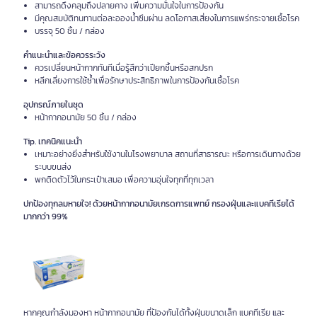
สามารถดึงคลุมถึงปลายคาง เพิ่มความมั่นใจในการป้องกัน
มีคุณสมบัติทนทานต่อละอองน้ำซึมผ่าน ลดโอกาสเสี่ยงในการแพร่กระจายเชื้อโรค
บรรจุ 50 ชิ้น / กล่อง
คำแนะนำและข้อควรระวัง
ควรเปลี่ยนหน้ากากทันทีเมื่อรู้สึกว่าเปียกชื้นหรือสกปรก
หลีกเลี่ยงการใช้ซ้ำเพื่อรักษาประสิทธิภาพในการป้องกันเชื้อโรค
อุปกรณ์ภายในชุด
หน้ากากอนามัย 50 ชิ้น / กล่อง
Tip. เทคนิคแนะนำ
เหมาะอย่างยิ่งสำหรับใช้งานในโรงพยาบาล สถานที่สาธารณะ หรือการเดินทางด้วย
ระบบขนส่ง
พกติดตัวไว้ในกระเป๋าเสมอ เพื่อความอุ่นใจทุกที่ทุกเวลา
ปกป้องทุกลมหายใจ! ด้วยหน้ากากอนามัยเกรดการแพทย์ กรองฝุ่นและแบคทีเรียได้
มากกว่า 99%
หากคุณกำลังมองหา หน้ากากอนามัย ที่ป้องกันได้ทั้งฝุ่นขนาดเล็ก แบคทีเรีย และ