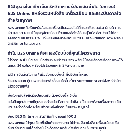
B2S ธุรกิจในเครือ เซ็นทรัล รีเทล คอร์ปอเรชั่น จำกัด (มหาชน)
B2S Online แหล่งรวมหนังสือ เครื่องเขียน และแรงบันดาลใจ
สำหรับทุกวัย
B2S Online คือร้านหนังสือและเครื่องเขียนออนไลน์ที่ครบครัน ตอบโจทย์คนรักการ
อ่านและงานเขียน ให้คุณรู้สึกเหมือนมีร้านหนังสือใกล้ฉันอยู่ในมือ ช้อปง่าย ไม่ต้อง
ออกจากบ้าน เพราะ b2s มีทั้งหนังสือหลากหลายแนวและเครื่องเขียนคุณภาพ พร้อม
สิทธิพิเศษที่ไม่ควรพลาด!
ทำไม B2S Online คือแหล่งช้อปปิ้งที่คุณไม่ควรพลาด
ไม่ว่าคุณจะเป็นนักเรียน นักศึกษา คนทำงาน B2S พร้อมให้คุณเลือกสินค้าคุณภาพได้
ตลอด 24 ชั่วโมง พร้อมโปรโมชั่นและสิทธิพิเศษมากมาย
ฟรี! ค่าจัดส่งทั่วไทย *เมื่อสั่งครบขั้นต่ำที่บริษัทกำหนด
ช้อปเพลินเกินคุ้ม! เพียงมียอดสั่งซื้อสินค้าขั้นต่ำที่บริษัทกำหนด รับสิทธิ์ส่งฟรีถึงบ้าน
ไม่ต้องจ่ายเพิ่ม
มั่นใจ หนังสือถึงมือปลอดภัย ด้วยบับเบิ้ล 3 ชั้น
หนังสือทุกเล่มจากบีทูเอสห่อด้วยบับเบิ้ลหนาแน่นถึง 3 ชั้น หมดกังวลเรื่องความเสีย
หายระหว่างจัดส่ง พร้อมส่งตรงถึงมือคุณในสภาพสมบูรณ์
ช้อป B2S Online การันตีสินค้าของแท้ 100%
B2S Online ให้คุณเลือกซื้อสินค้าหลากหลาย ไม่ว่าจะเป็นหนังสือ เครื่องเขียน หรือ
อื่นๆ อีกมากมายได้อย่างมั่นใจ ด้วยการการันตีสินค้าของแท้ 100% ทุกชิ้น