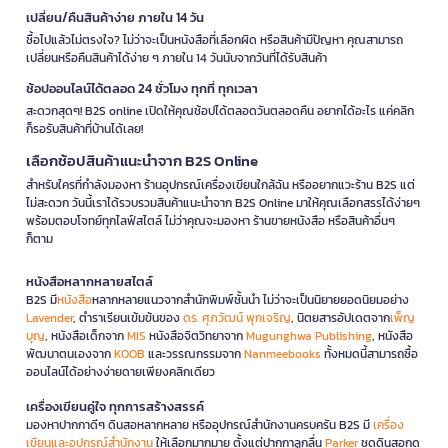
เปลี่ยน/คืนสินค้าง่าย ภายใน 14 วัน
ซื้อไปแล้วไม่ตรงใจ? ไม่ว่าจะเป็นหนังสือที่เลือกผิด หรือสินค้ามีปัญหา คุณสามารถ
เปลี่ยนหรือคืนสินค้าได้ง่าย ๆ ภายใน 14 วันนับจากวันที่ได้รับสินค้า
ช้อปออนไลน์ได้ตลอด 24 ชั่วโมง ทุกที่ ทุกเวลา
สะดวกสุดๆ! B2S online เปิดให้คุณช้อปได้ตลอดวันตลอดคืน อยากได้อะไร แค่คลิก
ก็รอรับสินค้าที่บ้านได้เลย!
เลือกช้อปสินค้าแนะนำจาก B2S Online
สำหรับใครที่กำลังมองหา ร้านอุปกรณ์เครื่องเขียนใกล้ฉัน หรืออยากแวะร้าน B2S แต่
ไม่สะดวก วันนี้เราได้รวบรวมสินค้าแนะนำจาก B2S Online มาให้คุณเลือกสรรได้ง่ายๆ
พร้อมตอบโจทย์ทุกไลฟ์สไตล์ ไม่ว่าคุณจะมองหา ร้านขายหนังสือ หรือสินค้าอื่นๆ
ก็ตาม
หนังสือหลากหลายสไตล์
B2S มี
หนังสือ
หลากหลายแนวจากสำนักพิมพ์ชั้นนำ ไม่ว่าจะเป็นนิยายยอดนิยมอย่าง
Lavender
, ตำราเรียนเข้มข้นของ
ดร. ศุภวัฒน์ พุกเจริญ
, นิตยสารอัปเดตจาก
เพ็ญ
บุญ
, หนังสือเด็กจาก
MIS
หนังสือจิตวิทยาจาก
Mugunghwa Publishing
, หนังสือ
พัฒนาตนเองจาก
KOOB
และวรรณกรรมจาก
Nanmeebooks
ทั้งหมดนี้สามารถซื้อ
ออนไลน์ได้อย่างง่ายดายเพียงคลิกเดียว
เครื่องเขียนคู่ใจ ทุกการสร้างสรรค์
มองหาปากกาดีๆ ดินสอหลากหลาย หรืออุปกรณ์สำนักงานครบครัน B2S มี
เครื่อง
เขียนและอุปกรณ์สำนักงาน
ให้เลือกมากมาย ตั้งแต่ปากกาลูกลื่น
Parker
ชุดดินสอกด