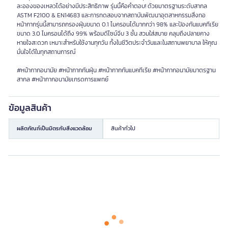
ละอองของเหลวได้อย่างมีประสิทธิภาพ รุ่นนี้คือคำตอบ! ด้วยมาตรฐานระดับสากล
ASTM F2100 & EN14683 และการทดสอบจากสถาบันพัฒนาอุตสาหกรรมสิ่งทอ
หน้ากากรุ่นนี้สามารถกรองฝุ่นขนาด 0.1 ไมครอนได้มากกว่า 98% และป้องกันแบคทีเรีย
ขนาด 3.0 ไมครอนได้ถึง 99% พร้อมดีไซน์จีบ 3 ชั้น สวมใส่สบาย คลุมถึงปลายคาง
หายใจสะดวก เหมาะสำหรับใช้งานทุกวัน ทั้งในชีวิตประจำวันและในสถานพยาบาล ให้คุณ
มั่นใจได้ในทุกสถานการณ์
#หน้ากากอนามัย #หน้ากากกันฝุ่น #หน้ากากกันแบคทีเรีย #หน้ากากอนามัยมาตรฐาน
สากล #หน้ากากอนามัยเกรดการแพทย์
ข้อมูลสินค้า
ผลิตภัณฑ์เป็นมิตรกับสิ่งแวดล้อม
สินค้าทั่วไป