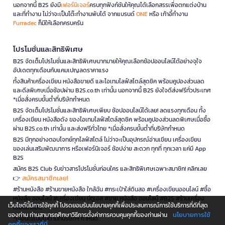
นอกจากนี้ B2S ยังมี
เฟอร์นิเจอร์
ครบทุกฟังก์ชันให้คุณได้เลือกสรรเพื่อตกแต่งบ้าน
และที่ทำงาน ไม่ว่าจะเป็นโต๊ะทำงานพับได้ จากแบรนด์
ONE
หรือ เก้าอี้ทำงาน
Furradec
ก็มีให้เลือกครบครัน
โปรโมชั่นและสิทธิพิเศษ
B2S จัดเต็มโปรโมชั่นและสิทธิพิเศษมากมายให้คุณเลือกช้อปออนไลน์ได้อย่างจุใจ
อัปเดตทุกเดือนกับแคมเปญลดราคาแรง
ทั้งสินค้าเครื่องเขียน หนังสือขายดี และไอเทมไลฟ์สไตล์สุดชิค พร้อมคูปองส่วนลด
และดีลพิเศษเมื่อช้อปผ่าน B2S.co.th เท่านั้น นอกจากนี้ B2S ยังใจดีส่งฟรีทั่วประเทศ
*เมื่อสั่งครบขั้นต่ำที่บริษัทกำหนด
B2S จัดเต็มโปรโมชั่นและสิทธิพิเศษเพียบ ช้อปออนไลน์ได้เลย! ลดแรงทุกเดือน ทั้ง
เครื่องเขียน หนังสือดัง ของไอเทมไลฟ์สไตล์สุดชิค พร้อมคูปองส่วนลดพิเศษเมื่อซื้อ
ผ่าน B2S.co.th เท่านั้น และส่งฟรีทั่วไทย *เมื่อสั่งครบขั้นต่ำที่บริษัทกำหนด
B2S มีทุกอย่างตอบโจทย์ทุกไลฟ์สไตล์ ไม่ว่าจะเป็นอุปกรณ์อ่านเขียน เครื่องเขียน
ของเล่นเสริมพัฒนาการ หรือเฟอร์นิเจอร์ ช้อปง่าย สะดวก ทุกที่ ทุกเวลา แค่มี App
B2S
สมัคร B2S Club รับข่าวสารโปรโมชั่นก่อนใคร และสิทธิพิเศษเฉพาะสมาชิก! คลิกเลย
สมัครสมาชิกเลย!
👉
#ร้านหนังสือ #ร้านขายหนังสือ ใกล้ฉัน #กระเป๋าใส่ดินสอ #เครื่องเขียนออนไลน์ #ซื้อ
หนังสือ ออนไลน์ #เครื่องเขียน บีทูเอส #ขาย หนังสือ ออนไลน์ #B2S #ร้านเครื่อง
เว็บไซต์นี้มีการใช้คุกกี้ โปรดยอมรับนโยบายคุกกี้เพื่อประสบการณ์การใช้บริการที่ดีที่สุด
เขียนใกล้ฉัน
นโยบายการใช้
ของท่าน ท่านสามารถศึกษาวิธีการตั้งค่าการควบคุมคุกกี้ของท่านผ่าน
*เงื่อนไขเป็นไปตามที่บริษัทฯ กำหนด
คุกกี้ของเราที่นี่