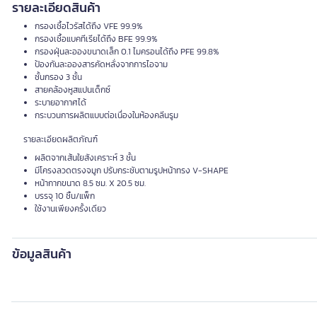
รายละเอียดสินค้า
กรองเชื้อไวรัสได้ถึง VFE 99.9%
กรองเชื้อแบคทีเรียได้ถึง BFE 99.9%
กรองฝุ่นละอองขนาดเล็ก 0.1 ไมครอนได้ถึง PFE 99.8%
ป้องกันละอองสารคัดหลั่งจากการไอจาม
ชั้นกรอง 3 ชั้น
สายคล้องหูสแปนเด็กซ์
ระบายอากาศได้
กระบวนการผลิตแบบต่อเนื่องในห้องคลีนรูม
รายละเอียดผลิตภัณฑ์
ผลิตจากเส้นใยสังเคราะห์ 3 ชั้น
มีโครงลวดตรงจมูก ปรับกระชับตามรูปหน้าทรง V-SHAPE
หน้ากากขนาด 8.5 ซม. X 20.5 ซม.
บรรจุ 10 ชิ้น/แพ็ก
ใช้งานเพียงครั้งเดียว
ข้อมูลสินค้า