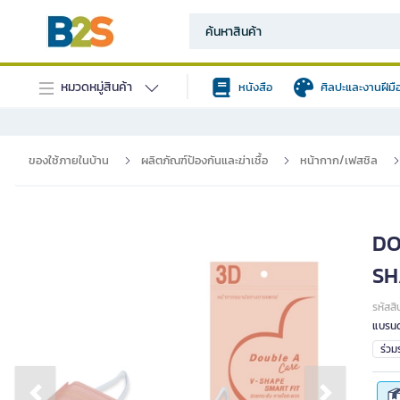
หมวดหมู่สินค้า
หนังสือ
ศิลปะและงานฝีมื
ของใช้ภายในบ้าน
ผลิตภัณฑ์ป้องกันและฆ่าเชื้อ
หน้ากาก/เฟสชิล
DO
SHA
รหัสสิ
แบรนด
ร่ว