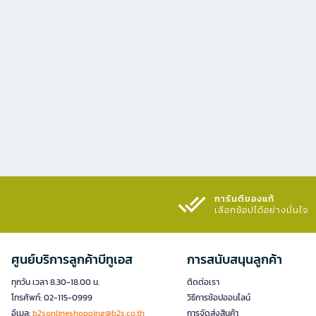
การันตีของแท้
เลือกช้อปได้อย่างมั่นใจ​
ศูนย์บริการลูกค้าบีทูเอส
การสนับสนุนลูกค้า
ทุกวัน เวลา 8.30-18.00 น.
ติดต่อเรา
โทรศัพท์: 02-115-0999
วิธีการช้อปออนไลน์
อีเมล:
b2sonlineshopping@b2s.co.th
การจัดส่งสินค้า