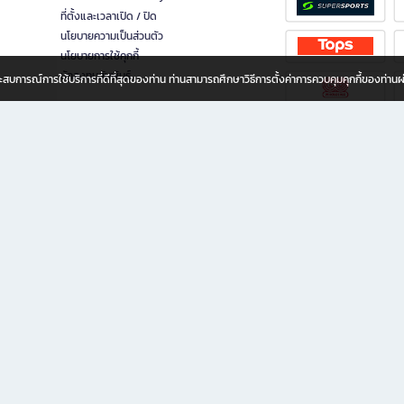
ที่ตั้งและเวลาเปิด / ปิด
นโยบายความเป็นส่วนตัว
นโยบายการใช้คุกกี้
นักลงทุนสัมพันธ์
อประสบการณ์การใช้บริการที่ดีที่สุดของท่าน ท่านสามารถศึกษาวิธีการตั้งค่าการควบคุมคุกกี้ของท่าน
ทุกวัย
ขียน ให้คุณรู้สึกเหมือนมีร้านหนังสือใกล้ฉันอยู่ในมือ ช้อปง่าย ไม่ต้องออกจากบ้าน เพราะ b2
 ชั่วโมง พร้อมโปรโมชั่นและสิทธิพิเศษมากมาย