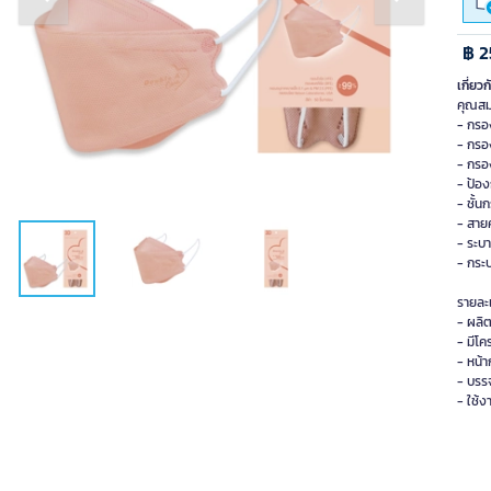
Previous slide
Next slide
฿ 2
เกี่ยวก
คุณสม
- กรอง
- กรอง
- กรอ
- ป้อ
- ชั้น
- สาย
- ระบ
- กระ
รายละ
- ผลิต
- มีโ
- หน้
- บรรจ
- ใช้ง