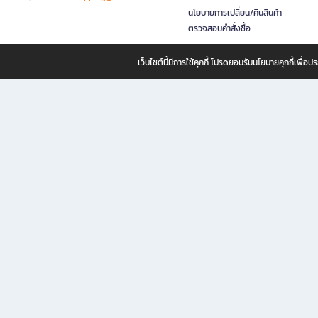
นโยบายการเปลี่ยน/คืนสินค้า
ตรวจสอบคำสั่งซื้อ
เว็บไซต์นี้มีการใช้คุกกี้ โปรดยอมรับนโยบายคุกกี้เพื่
B2S ธุรกิจในเครือ เซ็นทรัล รีเทล คอร์ปอเรชั่น จำกัด (มหาชน)
B2S Online แหล่งรวมหนังสือ เครื่องเขียน และแรงบันดาลใจสำหรับ
B2S Online คือร้านหนังสือและเครื่องเขียนออนไลน์ที่ครบครัน ตอบโจทย์คนรักการอ่านและงานเ
ทำไม B2S Online คือแหล่งช้อปปิ้งที่คุณไม่ควรพลาด
ไม่ว่าคุณจะเป็นนักเรียน นักศึกษา คนทำงาน B2S พร้อมให้คุณเลือกสินค้าคุณภาพได้ตลอด 24