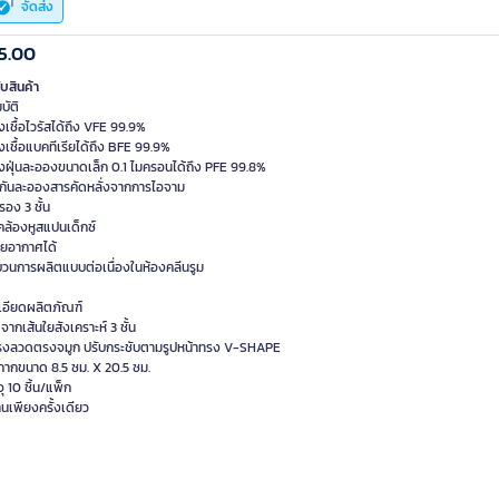
จัดส่ง
5.00
ับสินค้า
บัติ
เชื้อไวรัสได้ถึง VFE 99.9%
เชื้อแบคทีเรียได้ถึง BFE 99.9%
งฝุ่นละอองขนาดเล็ก 0.1 ไมครอนได้ถึง PFE 99.8%
งกันละอองสารคัดหลั่งจากการไอจาม
กรอง 3 ชั้น
คล้องหูสแปนเด็กซ์
ายอากาศได้
บวนการผลิตแบบต่อเนื่องในห้องคลีนรูม
เอียดผลิตภัณฑ์
จากเส้นใยสังเคราะห์ 3 ชั้น
ครงลวดตรงจมูก ปรับกระชับตามรูปหน้าทรง V-SHAPE
ากากขนาด 8.5 ซม. X 20.5 ซม.
ุ 10 ชิ้น/แพ็ก
านเพียงครั้งเดียว