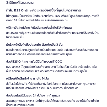
สิทธิพิเศษที่ไม่ควรพลาด!
ทำไม B2S Online คือแหล่งช้อปปิ้งที่คุณไม่ควรพลาด
ไม่ว่าคุณจะเป็นนักเรียน นักศึกษา คนทำงาน B2S พร้อมให้คุณเลือกสินค้าคุณภาพได้
ตลอด 24 ชั่วโมง พร้อมโปรโมชั่นและสิทธิพิเศษมากมาย
ฟรี! ค่าจัดส่งทั่วไทย *เมื่อสั่งครบขั้นต่ำที่บริษัทกำหนด
ช้อปเพลินเกินคุ้ม! เพียงมียอดสั่งซื้อสินค้าขั้นต่ำที่บริษัทกำหนด รับสิทธิ์ส่งฟรีถึงบ้าน
ไม่ต้องจ่ายเพิ่ม
มั่นใจ หนังสือถึงมือปลอดภัย ด้วยบับเบิ้ล 3 ชั้น
หนังสือทุกเล่มจากบีทูเอสห่อด้วยบับเบิ้ลหนาแน่นถึง 3 ชั้น หมดกังวลเรื่องความเสีย
หายระหว่างจัดส่ง พร้อมส่งตรงถึงมือคุณในสภาพสมบูรณ์
ช้อป B2S Online การันตีสินค้าของแท้ 100%
B2S Online ให้คุณเลือกซื้อสินค้าหลากหลาย ไม่ว่าจะเป็นหนังสือ เครื่องเขียน หรือ
อื่นๆ อีกมากมายได้อย่างมั่นใจ ด้วยการการันตีสินค้าของแท้ 100% ทุกชิ้น
เปลี่ยน/คืนสินค้าง่าย ภายใน 14 วัน
ซื้อไปแล้วไม่ตรงใจ? ไม่ว่าจะเป็นหนังสือที่เลือกผิด หรือสินค้ามีปัญหา คุณสามารถ
เปลี่ยนหรือคืนสินค้าได้ง่าย ๆ ภายใน 14 วันนับจากวันที่ได้รับสินค้า
ช้อปออนไลน์ได้ตลอด 24 ชั่วโมง ทุกที่ ทุกเวลา
สะดวกสุดๆ! B2S online เปิดให้คุณช้อปได้ตลอดวันตลอดคืน อยากได้อะไร แค่คลิก
ก็รอรับสินค้าที่บ้านได้เลย!