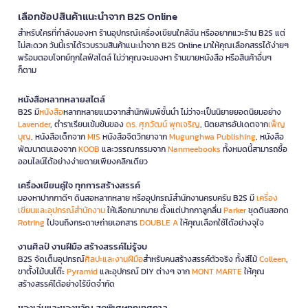
เลือกช้อปสินค้าแนะนำจาก B2S Online
สำหรับใครที่กำลังมองหา ร้านอุปกรณ์เครื่องเขียนใกล้ฉัน หรืออยากแวะร้าน B2S แต่
ไม่สะดวก วันนี้เราได้รวบรวมสินค้าแนะนำจาก B2S Online มาให้คุณเลือกสรรได้ง่ายๆ
พร้อมตอบโจทย์ทุกไลฟ์สไตล์ ไม่ว่าคุณจะมองหา ร้านขายหนังสือ หรือสินค้าอื่นๆ
ก็ตาม
หนังสือหลากหลายสไตล์
B2S มี
หนังสือ
หลากหลายแนวจากสำนักพิมพ์ชั้นนำ ไม่ว่าจะเป็นนิยายยอดนิยมอย่าง
Lavender
, ตำราเรียนเข้มข้นของ
ดร. ศุภวัฒน์ พุกเจริญ
, นิตยสารอัปเดตจาก
เพ็ญ
บุญ
, หนังสือเด็กจาก
MIS
หนังสือจิตวิทยาจาก
Mugunghwa Publishing
, หนังสือ
พัฒนาตนเองจาก
KOOB
และวรรณกรรมจาก
Nanmeebooks
ทั้งหมดนี้สามารถซื้อ
ออนไลน์ได้อย่างง่ายดายเพียงคลิกเดียว
เครื่องเขียนคู่ใจ ทุกการสร้างสรรค์
มองหาปากกาดีๆ ดินสอหลากหลาย หรืออุปกรณ์สำนักงานครบครัน B2S มี
เครื่อง
เขียนและอุปกรณ์สำนักงาน
ให้เลือกมากมาย ตั้งแต่ปากกาลูกลื่น
Parker
ชุดดินสอกด
Rotring
ไปจนถึงกระดาษถ่ายเอกสาร
DOUBLE A
ให้คุณเลือกใช้ได้อย่างจุใจ
งานศิลป์ งานฝีมือ สร้างสรรค์ไม่รู้จบ
B2S จัดเต็มอุปกรณ์
ศิลปะและงานฝีมือ
สำหรับคนสร้างสรรค์ตัวจริง ทั้งสีไม้
Colleen
,
ขาตั้งไม้บนโต๊ะ
Pyramid
และอุปกรณ์ DIY ต่างๆ จาก
MONT MARTE
ให้คุณ
สร้างสรรค์ได้อย่างไร้ขีดจำกัด
ของเล่นและของขวัญ สุดพิเศษทุกเทศกาล