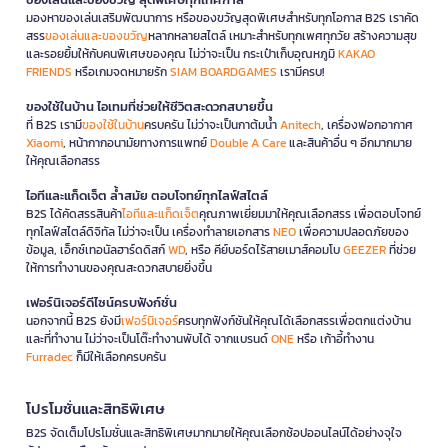
มองหาของเล่นเสริมพัฒนาการ หรือของขวัญสุดพิเศษสำหรับทุกโอกาส B2S เราคัด
สรร
ของเล่นและของขวัญ
หลากหลายสไตล์ เหมาะสำหรับทุกเพศทุกวัย สร้างความสุข
และรอยยิ้มให้กับคนพิเศษของคุณ ไม่ว่าจะเป็น กระเป๋าเก็บอุณหภูมิ
KAKAO
FRIENDS
หรือเกมจดหมายรัก
SIAM BOARDGAMES
เรามีครบ!
ของใช้ในบ้าน ไอเทมที่ช่วยให้ชีวิตสะดวกสบายขึ้น
ที่ B2S เรามี
ของใช้ในบ้าน
ครบครัน ไม่ว่าจะเป็นกาต้มน้ำ
Anitech
, เครื่องฟอกอากาศ
Xiaomi
, หน้ากากอนามัยทางการแพทย์
Double A Care
และสินค้าอื่น ๆ อีกมากมาย
ให้คุณเลือกสรร
ไอทีและแก็ดเจ็ต ล้ำสมัย ตอบโจทย์ทุกไลฟ์สไตล์
B2S ได้คัดสรรสินค้า
ไอทีและแก็ดเจ็ต
คุณภาพเยี่ยมมาให้คุณเลือกสรร เพื่อตอบโจทย์
ทุกไลฟ์สไตล์ดิจิทัล ไม่ว่าจะเป็น เครื่องทำลายเอกสาร
NEO
เพื่อความปลอดภัยของ
ข้อมูล, เอ็กซ์เทอนัลฮาร์ดดิสก์
WD
, หรือ คีย์บอร์ดไร้สายเมาส์คอมโบ
GEEZER
ที่ช่วย
ให้การทำงานของคุณสะดวกสบายยิ่งขึ้น
เฟอร์นิเจอร์ดีไซน์ครบฟังก์ชั่น
นอกจากนี้ B2S ยังมี
เฟอร์นิเจอร์
ครบทุกฟังก์ชันให้คุณได้เลือกสรรเพื่อตกแต่งบ้าน
และที่ทำงาน ไม่ว่าจะเป็นโต๊ะทำงานพับได้ จากแบรนด์
ONE
หรือ เก้าอี้ทำงาน
Furradec
ก็มีให้เลือกครบครัน
โปรโมชั่นและสิทธิพิเศษ
B2S จัดเต็มโปรโมชั่นและสิทธิพิเศษมากมายให้คุณเลือกช้อปออนไลน์ได้อย่างจุใจ