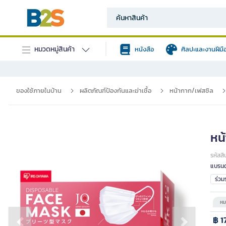
หมวดหมู่สินค้า
หนังสือ
ศิลปะและงานฝีมื
ของใช้ภายในบ้าน
ผลิตภัณฑ์ป้องกันและฆ่าเชื้อ
หน้ากาก/เฟสชิล
หน้
รหัสสิ
แบรนด
ร่ว
หม
฿ 1