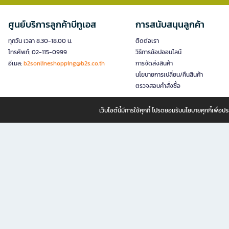
ศูนย์บริการลูกค้าบีทูเอส
การสนับสนุนลูกค้า
ทุกวัน เวลา 8.30-18.00 น.
ติดต่อเรา
โทรศัพท์: 02-115-0999
วิธีการช้อปออนไลน์
อีเมล:
b2sonlineshopping@b2s.co.th
การจัดส่งสินค้า
นโยบายการเปลี่ยน/คืนสินค้า
ตรวจสอบคำสั่งซื้อ
เว็บไซต์นี้มีการใช้คุกกี้ โปรดยอมรับนโยบายคุกกี้เพื่