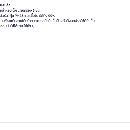
ับสินค้า
กสำหรับเด็ก แผ่นกรอง 3 ชั้น
นไวรัส, ฝุ่น PM2.5 และเชื้อโรคได้ถึง 99%
แนบข้างแก้มช่วยให้หน้ากากแนบสนิทยิ่งขึ้นป้องกันสิ่งสกปรกได้ดียิ่งขึ้น
งหนุ่มใส่ได้นาน ไม่เจ็บหู