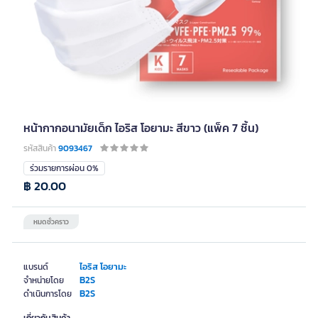
หน้ากากอนามัยเด็ก ไอริส โอยามะ สีขาว (แพ็ค 7 ชิ้น)
รหัสสินค้า
9093467
ร่วมรายการผ่อน 0%
฿ 20.00
หมดชั่วคราว
ไอริส โอยามะ
แบรนด์
B2S
จำหน่ายโดย
B2S
ดำเนินการโดย