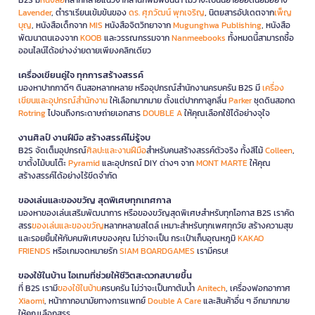
Lavender
, ตำราเรียนเข้มข้นของ
ดร. ศุภวัฒน์ พุกเจริญ
, นิตยสารอัปเดตจาก
เพ็ญ
บุญ
, หนังสือเด็กจาก
MIS
หนังสือจิตวิทยาจาก
Mugunghwa Publishing
, หนังสือ
พัฒนาตนเองจาก
KOOB
และวรรณกรรมจาก
Nanmeebooks
ทั้งหมดนี้สามารถซื้อ
ออนไลน์ได้อย่างง่ายดายเพียงคลิกเดียว
เครื่องเขียนคู่ใจ ทุกการสร้างสรรค์
มองหาปากกาดีๆ ดินสอหลากหลาย หรืออุปกรณ์สำนักงานครบครัน B2S มี
เครื่อง
เขียนและอุปกรณ์สำนักงาน
ให้เลือกมากมาย ตั้งแต่ปากกาลูกลื่น
Parker
ชุดดินสอกด
Rotring
ไปจนถึงกระดาษถ่ายเอกสาร
DOUBLE A
ให้คุณเลือกใช้ได้อย่างจุใจ
งานศิลป์ งานฝีมือ สร้างสรรค์ไม่รู้จบ
B2S จัดเต็มอุปกรณ์
ศิลปะและงานฝีมือ
สำหรับคนสร้างสรรค์ตัวจริง ทั้งสีไม้
Colleen
,
ขาตั้งไม้บนโต๊ะ
Pyramid
และอุปกรณ์ DIY ต่างๆ จาก
MONT MARTE
ให้คุณ
สร้างสรรค์ได้อย่างไร้ขีดจำกัด
ของเล่นและของขวัญ สุดพิเศษทุกเทศกาล
มองหาของเล่นเสริมพัฒนาการ หรือของขวัญสุดพิเศษสำหรับทุกโอกาส B2S เราคัด
สรร
ของเล่นและของขวัญ
หลากหลายสไตล์ เหมาะสำหรับทุกเพศทุกวัย สร้างความสุข
และรอยยิ้มให้กับคนพิเศษของคุณ ไม่ว่าจะเป็น กระเป๋าเก็บอุณหภูมิ
KAKAO
FRIENDS
หรือเกมจดหมายรัก
SIAM BOARDGAMES
เรามีครบ!
ของใช้ในบ้าน ไอเทมที่ช่วยให้ชีวิตสะดวกสบายขึ้น
ที่ B2S เรามี
ของใช้ในบ้าน
ครบครัน ไม่ว่าจะเป็นกาต้มน้ำ
Anitech
, เครื่องฟอกอากาศ
Xiaomi
, หน้ากากอนามัยทางการแพทย์
Double A Care
และสินค้าอื่น ๆ อีกมากมาย
ให้คุณเลือกสรร