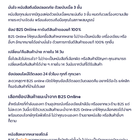
มั่นใจ หนังสือถึงมือปลอดภัย ด้วยบับเบิ้ล 3 ชั้น
หนังสือทุกเล่มจากบีทูเอสห่อด้วยบับเบิ้ลหนาแน่นถึง 3 ชั้น หมดกังวลเรื่องความเสีย
หายระหว่างจัดส่ง พร้อมส่งตรงถึงมือคุณในสภาพสมบูรณ์
ช้อป B2S Online การันตีสินค้าของแท้ 100%
B2S Online ให้คุณเลือกซื้อสินค้าหลากหลาย ไม่ว่าจะเป็นหนังสือ เครื่องเขียน หรือ
อื่นๆ อีกมากมายได้อย่างมั่นใจ ด้วยการการันตีสินค้าของแท้ 100% ทุกชิ้น
เปลี่ยน/คืนสินค้าง่าย ภายใน 14 วัน
ซื้อไปแล้วไม่ตรงใจ? ไม่ว่าจะเป็นหนังสือที่เลือกผิด หรือสินค้ามีปัญหา คุณสามารถ
เปลี่ยนหรือคืนสินค้าได้ง่าย ๆ ภายใน 14 วันนับจากวันที่ได้รับสินค้า
ช้อปออนไลน์ได้ตลอด 24 ชั่วโมง ทุกที่ ทุกเวลา
สะดวกสุดๆ! B2S online เปิดให้คุณช้อปได้ตลอดวันตลอดคืน อยากได้อะไร แค่คลิก
ก็รอรับสินค้าที่บ้านได้เลย!
เลือกช้อปสินค้าแนะนำจาก B2S Online
สำหรับใครที่กำลังมองหา ร้านอุปกรณ์เครื่องเขียนใกล้ฉัน หรืออยากแวะร้าน B2S แต่
ไม่สะดวก วันนี้เราได้รวบรวมสินค้าแนะนำจาก B2S Online มาให้คุณเลือกสรรได้ง่ายๆ
พร้อมตอบโจทย์ทุกไลฟ์สไตล์ ไม่ว่าคุณจะมองหา ร้านขายหนังสือ หรือสินค้าอื่นๆ
ก็ตาม
หนังสือหลากหลายสไตล์
B2S มี
หนังสือ
หลากหลายแนวจากสำนักพิมพ์ชั้นนำ ไม่ว่าจะเป็นนิยายยอดนิยมอย่าง