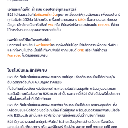
ไอทีและแก็ดเจ็ต ล้ำสมัย ตอบโจทย์ทุกไลฟ์สไตล์
B2S ได้คัดสรรสินค้า
ไอทีและแก็ดเจ็ต
คุณภาพเยี่ยมมาให้คุณเลือกสรร เพื่อตอบโจทย์
ทุกไลฟ์สไตล์ดิจิทัล ไม่ว่าจะเป็น เครื่องทำลายเอกสาร
NEO
เพื่อความปลอดภัยของ
ข้อมูล, เอ็กซ์เทอนัลฮาร์ดดิสก์
WD
, หรือ คีย์บอร์ดไร้สายเมาส์คอมโบ
GEEZER
ที่ช่วย
ให้การทำงานของคุณสะดวกสบายยิ่งขึ้น
เฟอร์นิเจอร์ดีไซน์ครบฟังก์ชั่น
นอกจากนี้ B2S ยังมี
เฟอร์นิเจอร์
ครบทุกฟังก์ชันให้คุณได้เลือกสรรเพื่อตกแต่งบ้าน
และที่ทำงาน ไม่ว่าจะเป็นโต๊ะทำงานพับได้ จากแบรนด์
ONE
หรือ เก้าอี้ทำงาน
Furradec
ก็มีให้เลือกครบครัน
โปรโมชั่นและสิทธิพิเศษ
B2S จัดเต็มโปรโมชั่นและสิทธิพิเศษมากมายให้คุณเลือกช้อปออนไลน์ได้อย่างจุใจ
อัปเดตทุกเดือนกับแคมเปญลดราคาแรง
ทั้งสินค้าเครื่องเขียน หนังสือขายดี และไอเทมไลฟ์สไตล์สุดชิค พร้อมคูปองส่วนลด
และดีลพิเศษเมื่อช้อปผ่าน B2S.co.th เท่านั้น นอกจากนี้ B2S ยังใจดีส่งฟรีทั่วประเทศ
*เมื่อสั่งครบขั้นต่ำที่บริษัทกำหนด
B2S จัดเต็มโปรโมชั่นและสิทธิพิเศษเพียบ ช้อปออนไลน์ได้เลย! ลดแรงทุกเดือน ทั้ง
เครื่องเขียน หนังสือดัง ของไอเทมไลฟ์สไตล์สุดชิค พร้อมคูปองส่วนลดพิเศษเมื่อซื้อ
ผ่าน B2S.co.th เท่านั้น และส่งฟรีทั่วไทย *เมื่อสั่งครบขั้นต่ำที่บริษัทกำหนด
B2S มีทุกอย่างตอบโจทย์ทุกไลฟ์สไตล์ ไม่ว่าจะเป็นอุปกรณ์อ่านเขียน เครื่องเขียน
ของเล่นเสริมพัฒนาการ หรือเฟอร์นิเจอร์ ช้อปง่าย สะดวก ทุกที่ ทุกเวลา แค่มี App