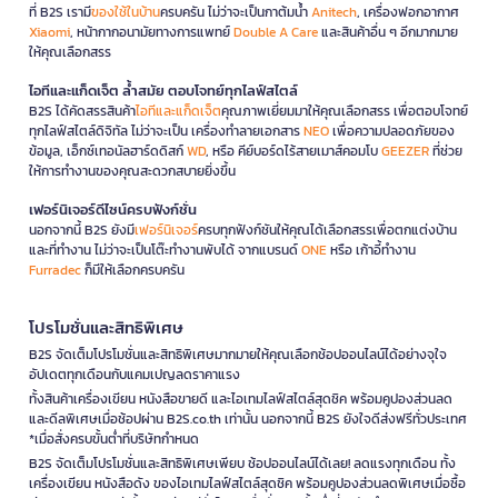
ที่ B2S เรามี
ของใช้ในบ้าน
ครบครัน ไม่ว่าจะเป็นกาต้มน้ำ
Anitech
, เครื่องฟอกอากาศ
Xiaomi
, หน้ากากอนามัยทางการแพทย์
Double A Care
และสินค้าอื่น ๆ อีกมากมาย
ให้คุณเลือกสรร
ไอทีและแก็ดเจ็ต ล้ำสมัย ตอบโจทย์ทุกไลฟ์สไตล์
B2S ได้คัดสรรสินค้า
ไอทีและแก็ดเจ็ต
คุณภาพเยี่ยมมาให้คุณเลือกสรร เพื่อตอบโจทย์
ทุกไลฟ์สไตล์ดิจิทัล ไม่ว่าจะเป็น เครื่องทำลายเอกสาร
NEO
เพื่อความปลอดภัยของ
ข้อมูล, เอ็กซ์เทอนัลฮาร์ดดิสก์
WD
, หรือ คีย์บอร์ดไร้สายเมาส์คอมโบ
GEEZER
ที่ช่วย
ให้การทำงานของคุณสะดวกสบายยิ่งขึ้น
เฟอร์นิเจอร์ดีไซน์ครบฟังก์ชั่น
นอกจากนี้ B2S ยังมี
เฟอร์นิเจอร์
ครบทุกฟังก์ชันให้คุณได้เลือกสรรเพื่อตกแต่งบ้าน
และที่ทำงาน ไม่ว่าจะเป็นโต๊ะทำงานพับได้ จากแบรนด์
ONE
หรือ เก้าอี้ทำงาน
Furradec
ก็มีให้เลือกครบครัน
โปรโมชั่นและสิทธิพิเศษ
B2S จัดเต็มโปรโมชั่นและสิทธิพิเศษมากมายให้คุณเลือกช้อปออนไลน์ได้อย่างจุใจ
อัปเดตทุกเดือนกับแคมเปญลดราคาแรง
ทั้งสินค้าเครื่องเขียน หนังสือขายดี และไอเทมไลฟ์สไตล์สุดชิค พร้อมคูปองส่วนลด
และดีลพิเศษเมื่อช้อปผ่าน B2S.co.th เท่านั้น นอกจากนี้ B2S ยังใจดีส่งฟรีทั่วประเทศ
*เมื่อสั่งครบขั้นต่ำที่บริษัทกำหนด
B2S จัดเต็มโปรโมชั่นและสิทธิพิเศษเพียบ ช้อปออนไลน์ได้เลย! ลดแรงทุกเดือน ทั้ง
เครื่องเขียน หนังสือดัง ของไอเทมไลฟ์สไตล์สุดชิค พร้อมคูปองส่วนลดพิเศษเมื่อซื้อ