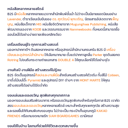
หนังสือหลากหลายสไตล์
B2S มี
หนังสือ
หลากหลายแนวจากสำนักพิมพ์ชั้นนำ ไม่ว่าจะเป็นนิยายยอดนิยมอย่าง
Lavender
, ตำราเรียนเข้มข้นของ
ดร. ศุภวัฒน์ พุกเจริญ
, นิตยสารอัปเดตจาก
เพ็ญ
บุญ
, หนังสือเด็กจาก
MIS
หนังสือจิตวิทยาจาก
Mugunghwa Publishing
, หนังสือ
พัฒนาตนเองจาก
KOOB
และวรรณกรรมจาก
Nanmeebooks
ทั้งหมดนี้สามารถซื้อ
ออนไลน์ได้อย่างง่ายดายเพียงคลิกเดียว
เครื่องเขียนคู่ใจ ทุกการสร้างสรรค์
มองหาปากกาดีๆ ดินสอหลากหลาย หรืออุปกรณ์สำนักงานครบครัน B2S มี
เครื่อง
เขียนและอุปกรณ์สำนักงาน
ให้เลือกมากมาย ตั้งแต่ปากกาลูกลื่น
Parker
ชุดดินสอกด
Rotring
ไปจนถึงกระดาษถ่ายเอกสาร
DOUBLE A
ให้คุณเลือกใช้ได้อย่างจุใจ
งานศิลป์ งานฝีมือ สร้างสรรค์ไม่รู้จบ
B2S จัดเต็มอุปกรณ์
ศิลปะและงานฝีมือ
สำหรับคนสร้างสรรค์ตัวจริง ทั้งสีไม้
Colleen
,
ขาตั้งไม้บนโต๊ะ
Pyramid
และอุปกรณ์ DIY ต่างๆ จาก
MONT MARTE
ให้คุณ
สร้างสรรค์ได้อย่างไร้ขีดจำกัด
ของเล่นและของขวัญ สุดพิเศษทุกเทศกาล
มองหาของเล่นเสริมพัฒนาการ หรือของขวัญสุดพิเศษสำหรับทุกโอกาส B2S เราคัด
สรร
ของเล่นและของขวัญ
หลากหลายสไตล์ เหมาะสำหรับทุกเพศทุกวัย สร้างความสุข
และรอยยิ้มให้กับคนพิเศษของคุณ ไม่ว่าจะเป็น กระเป๋าเก็บอุณหภูมิ
KAKAO
FRIENDS
หรือเกมจดหมายรัก
SIAM BOARDGAMES
เรามีครบ!
ของใช้ในบ้าน ไอเทมที่ช่วยให้ชีวิตสะดวกสบายขึ้น