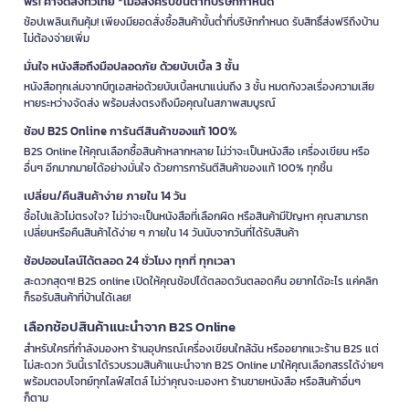
ฟรี! ค่าจัดส่งทั่วไทย *เมื่อสั่งครบขั้นต่ำที่บริษัทกำหนด
ช้อปเพลินเกินคุ้ม! เพียงมียอดสั่งซื้อสินค้าขั้นต่ำที่บริษัทกำหนด รับสิทธิ์ส่งฟรีถึงบ้าน
ไม่ต้องจ่ายเพิ่ม
มั่นใจ หนังสือถึงมือปลอดภัย ด้วยบับเบิ้ล 3 ชั้น
หนังสือทุกเล่มจากบีทูเอสห่อด้วยบับเบิ้ลหนาแน่นถึง 3 ชั้น หมดกังวลเรื่องความเสีย
หายระหว่างจัดส่ง พร้อมส่งตรงถึงมือคุณในสภาพสมบูรณ์
ช้อป B2S Online การันตีสินค้าของแท้ 100%
B2S Online ให้คุณเลือกซื้อสินค้าหลากหลาย ไม่ว่าจะเป็นหนังสือ เครื่องเขียน หรือ
อื่นๆ อีกมากมายได้อย่างมั่นใจ ด้วยการการันตีสินค้าของแท้ 100% ทุกชิ้น
เปลี่ยน/คืนสินค้าง่าย ภายใน 14 วัน
ซื้อไปแล้วไม่ตรงใจ? ไม่ว่าจะเป็นหนังสือที่เลือกผิด หรือสินค้ามีปัญหา คุณสามารถ
เปลี่ยนหรือคืนสินค้าได้ง่าย ๆ ภายใน 14 วันนับจากวันที่ได้รับสินค้า
ช้อปออนไลน์ได้ตลอด 24 ชั่วโมง ทุกที่ ทุกเวลา
สะดวกสุดๆ! B2S online เปิดให้คุณช้อปได้ตลอดวันตลอดคืน อยากได้อะไร แค่คลิก
ก็รอรับสินค้าที่บ้านได้เลย!
เลือกช้อปสินค้าแนะนำจาก B2S Online
สำหรับใครที่กำลังมองหา ร้านอุปกรณ์เครื่องเขียนใกล้ฉัน หรืออยากแวะร้าน B2S แต่
ไม่สะดวก วันนี้เราได้รวบรวมสินค้าแนะนำจาก B2S Online มาให้คุณเลือกสรรได้ง่ายๆ
พร้อมตอบโจทย์ทุกไลฟ์สไตล์ ไม่ว่าคุณจะมองหา ร้านขายหนังสือ หรือสินค้าอื่นๆ
ก็ตาม