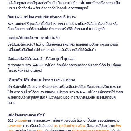
หนังสือทุกเล่มจากบีทูเอสห่อด้วยบับเบิ้ลหนาแน่นถึง 3 ชั้น หมดกังวลเรื่องความเสีย
หายระหว่างจัดส่ง พร้อมส่งตรงถึงมือคุณในสภาพสมบูรณ์
ช้อป B2S Online การันตีสินค้าของแท้ 100%
B2S Online ให้คุณเลือกซื้อสินค้าหลากหลาย ไม่ว่าจะเป็นหนังสือ เครื่องเขียน หรือ
อื่นๆ อีกมากมายได้อย่างมั่นใจ ด้วยการการันตีสินค้าของแท้ 100% ทุกชิ้น
เปลี่ยน/คืนสินค้าง่าย ภายใน 14 วัน
ซื้อไปแล้วไม่ตรงใจ? ไม่ว่าจะเป็นหนังสือที่เลือกผิด หรือสินค้ามีปัญหา คุณสามารถ
เปลี่ยนหรือคืนสินค้าได้ง่าย ๆ ภายใน 14 วันนับจากวันที่ได้รับสินค้า
ช้อปออนไลน์ได้ตลอด 24 ชั่วโมง ทุกที่ ทุกเวลา
สะดวกสุดๆ! B2S online เปิดให้คุณช้อปได้ตลอดวันตลอดคืน อยากได้อะไร แค่คลิก
ก็รอรับสินค้าที่บ้านได้เลย!
เลือกช้อปสินค้าแนะนำจาก B2S Online
สำหรับใครที่กำลังมองหา ร้านอุปกรณ์เครื่องเขียนใกล้ฉัน หรืออยากแวะร้าน B2S แต่
ไม่สะดวก วันนี้เราได้รวบรวมสินค้าแนะนำจาก B2S Online มาให้คุณเลือกสรรได้ง่ายๆ
พร้อมตอบโจทย์ทุกไลฟ์สไตล์ ไม่ว่าคุณจะมองหา ร้านขายหนังสือ หรือสินค้าอื่นๆ
ก็ตาม
หนังสือหลากหลายสไตล์
B2S มี
หนังสือ
หลากหลายแนวจากสำนักพิมพ์ชั้นนำ ไม่ว่าจะเป็นนิยายยอดนิยมอย่าง
Lavender
, ตำราเรียนเข้มข้นของ
ดร. ศุภวัฒน์ พุกเจริญ
, นิตยสารอัปเดตจาก
เพ็ญ
บุญ
, หนังสือเด็กจาก
MIS
หนังสือจิตวิทยาจาก
Mugunghwa Publishing
, หนังสือ