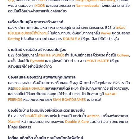
พัฒนาตนเองจาก
KOOB
และวรรณกรรมจาก
Nanmeebooks
ทั้งหมดนี้สามารถซื้อ
ออนไลน์ได้อย่างง่ายดายเพียงคลิกเดียว
เครื่องเขียนคู่ใจ ทุกการสร้างสรรค์
มองหาปากกาดีๆ ดินสอหลากหลาย หรืออุปกรณ์สำนักงานครบครัน B2S มี
เครื่อง
เขียนและอุปกรณ์สำนักงาน
ให้เลือกมากมาย ตั้งแต่ปากกาลูกลื่น
Parker
ชุดดินสอกด
Rotring
ไปจนถึงกระดาษถ่ายเอกสาร
DOUBLE A
ให้คุณเลือกใช้ได้อย่างจุใจ
งานศิลป์ งานฝีมือ สร้างสรรค์ไม่รู้จบ
B2S จัดเต็มอุปกรณ์
ศิลปะและงานฝีมือ
สำหรับคนสร้างสรรค์ตัวจริง ทั้งสีไม้
Colleen
,
ขาตั้งไม้บนโต๊ะ
Pyramid
และอุปกรณ์ DIY ต่างๆ จาก
MONT MARTE
ให้คุณ
สร้างสรรค์ได้อย่างไร้ขีดจำกัด
ของเล่นและของขวัญ สุดพิเศษทุกเทศกาล
มองหาของเล่นเสริมพัฒนาการ หรือของขวัญสุดพิเศษสำหรับทุกโอกาส B2S เราคัด
สรร
ของเล่นและของขวัญ
หลากหลายสไตล์ เหมาะสำหรับทุกเพศทุกวัย สร้างความสุข
และรอยยิ้มให้กับคนพิเศษของคุณ ไม่ว่าจะเป็น กระเป๋าเก็บอุณหภูมิ
KAKAO
FRIENDS
หรือเกมจดหมายรัก
SIAM BOARDGAMES
เรามีครบ!
ของใช้ในบ้าน ไอเทมที่ช่วยให้ชีวิตสะดวกสบายขึ้น
ที่ B2S เรามี
ของใช้ในบ้าน
ครบครัน ไม่ว่าจะเป็นกาต้มน้ำ
Anitech
, เครื่องฟอกอากาศ
Xiaomi
, หน้ากากอนามัยทางการแพทย์
Double A Care
และสินค้าอื่น ๆ อีกมากมาย
ให้คุณเลือกสรร
ไอทีและแก็ดเจ็ต ล้ำสมัย ตอบโจทย์ทุกไลฟ์สไตล์