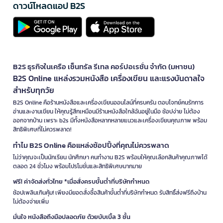
ดาวน์โหลดแอป B2S
B2S ธุรกิจในเครือ เซ็นทรัล รีเทล คอร์ปอเรชั่น จำกัด (มหาชน)
B2S Online แหล่งรวมหนังสือ เครื่องเขียน และแรงบันดาลใจ
สำหรับทุกวัย
B2S Online คือร้านหนังสือและเครื่องเขียนออนไลน์ที่ครบครัน ตอบโจทย์คนรักการ
อ่านและงานเขียน ให้คุณรู้สึกเหมือนมีร้านหนังสือใกล้ฉันอยู่ในมือ ช้อปง่าย ไม่ต้อง
ออกจากบ้าน เพราะ b2s มีทั้งหนังสือหลากหลายแนวและเครื่องเขียนคุณภาพ พร้อม
สิทธิพิเศษที่ไม่ควรพลาด!
ทำไม B2S Online คือแหล่งช้อปปิ้งที่คุณไม่ควรพลาด
ไม่ว่าคุณจะเป็นนักเรียน นักศึกษา คนทำงาน B2S พร้อมให้คุณเลือกสินค้าคุณภาพได้
ตลอด 24 ชั่วโมง พร้อมโปรโมชั่นและสิทธิพิเศษมากมาย
ฟรี! ค่าจัดส่งทั่วไทย *เมื่อสั่งครบขั้นต่ำที่บริษัทกำหนด
ช้อปเพลินเกินคุ้ม! เพียงมียอดสั่งซื้อสินค้าขั้นต่ำที่บริษัทกำหนด รับสิทธิ์ส่งฟรีถึงบ้าน
ไม่ต้องจ่ายเพิ่ม
มั่นใจ หนังสือถึงมือปลอดภัย ด้วยบับเบิ้ล 3 ชั้น