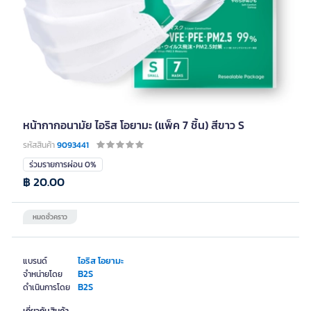
หน้ากากอนามัย ไอริส โอยามะ (แพ็ค 7 ชิ้น) สีขาว S
รหัสสินค้า
9093441
ร่วมรายการผ่อน 0%
฿ 20.00
หมดชั่วคราว
ไอริส โอยามะ
แบรนด์
B2S
จำหน่ายโดย
B2S
ดำเนินการโดย