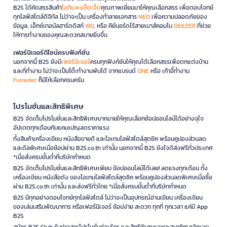
B2S ได้คัดสรรสินค้า
ไอทีและแก็ดเจ็ต
คุณภาพเยี่ยมมาให้คุณเลือกสรร เพื่อตอบโจทย์
ทุกไลฟ์สไตล์ดิจิทัล ไม่ว่าจะเป็น เครื่องทำลายเอกสาร
NEO
เพื่อความปลอดภัยของ
ข้อมูล, เอ็กซ์เทอนัลฮาร์ดดิสก์
WD
, หรือ คีย์บอร์ดไร้สายเมาส์คอมโบ
GEEZER
ที่ช่วย
ให้การทำงานของคุณสะดวกสบายยิ่งขึ้น
เฟอร์นิเจอร์ดีไซน์ครบฟังก์ชั่น
นอกจากนี้ B2S ยังมี
เฟอร์นิเจอร์
ครบทุกฟังก์ชันให้คุณได้เลือกสรรเพื่อตกแต่งบ้าน
และที่ทำงาน ไม่ว่าจะเป็นโต๊ะทำงานพับได้ จากแบรนด์
ONE
หรือ เก้าอี้ทำงาน
Furradec
ก็มีให้เลือกครบครัน
โปรโมชั่นและสิทธิพิเศษ
B2S จัดเต็มโปรโมชั่นและสิทธิพิเศษมากมายให้คุณเลือกช้อปออนไลน์ได้อย่างจุใจ
อัปเดตทุกเดือนกับแคมเปญลดราคาแรง
ทั้งสินค้าเครื่องเขียน หนังสือขายดี และไอเทมไลฟ์สไตล์สุดชิค พร้อมคูปองส่วนลด
และดีลพิเศษเมื่อช้อปผ่าน B2S.co.th เท่านั้น นอกจากนี้ B2S ยังใจดีส่งฟรีทั่วประเทศ
*เมื่อสั่งครบขั้นต่ำที่บริษัทกำหนด
B2S จัดเต็มโปรโมชั่นและสิทธิพิเศษเพียบ ช้อปออนไลน์ได้เลย! ลดแรงทุกเดือน ทั้ง
เครื่องเขียน หนังสือดัง ของไอเทมไลฟ์สไตล์สุดชิค พร้อมคูปองส่วนลดพิเศษเมื่อซื้อ
ผ่าน B2S.co.th เท่านั้น และส่งฟรีทั่วไทย *เมื่อสั่งครบขั้นต่ำที่บริษัทกำหนด
B2S มีทุกอย่างตอบโจทย์ทุกไลฟ์สไตล์ ไม่ว่าจะเป็นอุปกรณ์อ่านเขียน เครื่องเขียน
ของเล่นเสริมพัฒนาการ หรือเฟอร์นิเจอร์ ช้อปง่าย สะดวก ทุกที่ ทุกเวลา แค่มี App
B2S
สมัคร B2S Club รับข่าวสารโปรโมชั่นก่อนใคร และสิทธิพิเศษเฉพาะสมาชิก! คลิกเลย