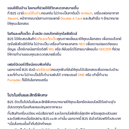
ของใช้ในบ้าน ไอเทมที่ช่วยให้ชีวิตสะดวกสบายขึ้น
ที่ B2S เรามี
ของใช้ในบ้าน
ครบครัน ไม่ว่าจะเป็นกาต้มน้ำ
Anitech
, เครื่องฟอกอากาศ
Xiaomi
, หน้ากากอนามัยทางการแพทย์
Double A Care
และสินค้าอื่น ๆ อีกมากมาย
ให้คุณเลือกสรร
ไอทีและแก็ดเจ็ต ล้ำสมัย ตอบโจทย์ทุกไลฟ์สไตล์
B2S ได้คัดสรรสินค้า
ไอทีและแก็ดเจ็ต
คุณภาพเยี่ยมมาให้คุณเลือกสรร เพื่อตอบโจทย์
ทุกไลฟ์สไตล์ดิจิทัล ไม่ว่าจะเป็น เครื่องทำลายเอกสาร
NEO
เพื่อความปลอดภัยของ
ข้อมูล, เอ็กซ์เทอนัลฮาร์ดดิสก์
WD
, หรือ คีย์บอร์ดไร้สายเมาส์คอมโบ
GEEZER
ที่ช่วย
ให้การทำงานของคุณสะดวกสบายยิ่งขึ้น
เฟอร์นิเจอร์ดีไซน์ครบฟังก์ชั่น
นอกจากนี้ B2S ยังมี
เฟอร์นิเจอร์
ครบทุกฟังก์ชันให้คุณได้เลือกสรรเพื่อตกแต่งบ้าน
และที่ทำงาน ไม่ว่าจะเป็นโต๊ะทำงานพับได้ จากแบรนด์
ONE
หรือ เก้าอี้ทำงาน
Furradec
ก็มีให้เลือกครบครัน
โปรโมชั่นและสิทธิพิเศษ
B2S จัดเต็มโปรโมชั่นและสิทธิพิเศษมากมายให้คุณเลือกช้อปออนไลน์ได้อย่างจุใจ
อัปเดตทุกเดือนกับแคมเปญลดราคาแรง
ทั้งสินค้าเครื่องเขียน หนังสือขายดี และไอเทมไลฟ์สไตล์สุดชิค พร้อมคูปองส่วนลด
และดีลพิเศษเมื่อช้อปผ่าน B2S.co.th เท่านั้น นอกจากนี้ B2S ยังใจดีส่งฟรีทั่วประเทศ
*เมื่อสั่งครบขั้นต่ำที่บริษัทกำหนด