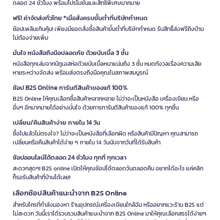
ตลอด 24 ชั่วโมง พร้อมโปรโมชั่นและสิทธิพิเศษมากมาย
ฟรี! ค่าจัดส่งทั่วไทย *เมื่อสั่งครบขั้นต่ำที่บริษัทกำหนด
ช้อปเพลินเกินคุ้ม! เพียงมียอดสั่งซื้อสินค้าขั้นต่ำที่บริษัทกำหนด รับสิทธิ์ส่งฟรีถึงบ้าน
ไม่ต้องจ่ายเพิ่ม
มั่นใจ หนังสือถึงมือปลอดภัย ด้วยบับเบิ้ล 3 ชั้น
หนังสือทุกเล่มจากบีทูเอสห่อด้วยบับเบิ้ลหนาแน่นถึง 3 ชั้น หมดกังวลเรื่องความเสีย
หายระหว่างจัดส่ง พร้อมส่งตรงถึงมือคุณในสภาพสมบูรณ์
ช้อป B2S Online การันตีสินค้าของแท้ 100%
B2S Online ให้คุณเลือกซื้อสินค้าหลากหลาย ไม่ว่าจะเป็นหนังสือ เครื่องเขียน หรือ
อื่นๆ อีกมากมายได้อย่างมั่นใจ ด้วยการการันตีสินค้าของแท้ 100% ทุกชิ้น
เปลี่ยน/คืนสินค้าง่าย ภายใน 14 วัน
ซื้อไปแล้วไม่ตรงใจ? ไม่ว่าจะเป็นหนังสือที่เลือกผิด หรือสินค้ามีปัญหา คุณสามารถ
เปลี่ยนหรือคืนสินค้าได้ง่าย ๆ ภายใน 14 วันนับจากวันที่ได้รับสินค้า
ช้อปออนไลน์ได้ตลอด 24 ชั่วโมง ทุกที่ ทุกเวลา
สะดวกสุดๆ! B2S online เปิดให้คุณช้อปได้ตลอดวันตลอดคืน อยากได้อะไร แค่คลิก
ก็รอรับสินค้าที่บ้านได้เลย!
เลือกช้อปสินค้าแนะนำจาก B2S Online
สำหรับใครที่กำลังมองหา ร้านอุปกรณ์เครื่องเขียนใกล้ฉัน หรืออยากแวะร้าน B2S แต่
ไม่สะดวก วันนี้เราได้รวบรวมสินค้าแนะนำจาก B2S Online มาให้คุณเลือกสรรได้ง่ายๆ