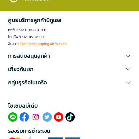
ศูนย์บริการลูกค้าบีทูเอส
ทุกวัน เวลา 8.30-18.00 น.
โทรศัพท์: 02-115-0999
อีเมล:
b2sonlineshopping@b2s.co.th
การสนับสนุนลูกค้า
เกี่ยวกับเรา
กลุ่มธุรกิจในเครือ
โซเซียลมีเดีย​
รองรับการชำระเงิน