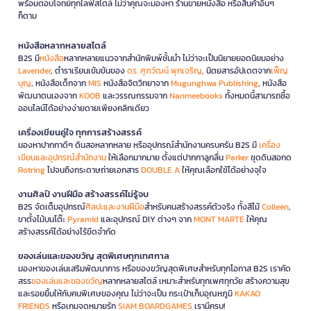
พร้อมตอบโจทย์ทุกไลฟ์สไตล์ ไม่ว่าคุณจะมองหา ร้านขายหนังสือ หรือสินค้าอื่นๆ
ก็ตาม
หนังสือหลากหลายสไตล์
B2S มี
หนังสือ
หลากหลายแนวจากสำนักพิมพ์ชั้นนำ ไม่ว่าจะเป็นนิยายยอดนิยมอย่าง
Lavender
, ตำราเรียนเข้มข้นของ
ดร. ศุภวัฒน์ พุกเจริญ
, นิตยสารอัปเดตจาก
เพ็ญ
บุญ
, หนังสือเด็กจาก
MIS
หนังสือจิตวิทยาจาก
Mugunghwa Publishing
, หนังสือ
พัฒนาตนเองจาก
KOOB
และวรรณกรรมจาก
Nanmeebooks
ทั้งหมดนี้สามารถซื้อ
ออนไลน์ได้อย่างง่ายดายเพียงคลิกเดียว
เครื่องเขียนคู่ใจ ทุกการสร้างสรรค์
มองหาปากกาดีๆ ดินสอหลากหลาย หรืออุปกรณ์สำนักงานครบครัน B2S มี
เครื่อง
เขียนและอุปกรณ์สำนักงาน
ให้เลือกมากมาย ตั้งแต่ปากกาลูกลื่น
Parker
ชุดดินสอกด
Rotring
ไปจนถึงกระดาษถ่ายเอกสาร
DOUBLE A
ให้คุณเลือกใช้ได้อย่างจุใจ
งานศิลป์ งานฝีมือ สร้างสรรค์ไม่รู้จบ
B2S จัดเต็มอุปกรณ์
ศิลปะและงานฝีมือ
สำหรับคนสร้างสรรค์ตัวจริง ทั้งสีไม้
Colleen
,
ขาตั้งไม้บนโต๊ะ
Pyramid
และอุปกรณ์ DIY ต่างๆ จาก
MONT MARTE
ให้คุณ
สร้างสรรค์ได้อย่างไร้ขีดจำกัด
ของเล่นและของขวัญ สุดพิเศษทุกเทศกาล
มองหาของเล่นเสริมพัฒนาการ หรือของขวัญสุดพิเศษสำหรับทุกโอกาส B2S เราคัด
สรร
ของเล่นและของขวัญ
หลากหลายสไตล์ เหมาะสำหรับทุกเพศทุกวัย สร้างความสุข
และรอยยิ้มให้กับคนพิเศษของคุณ ไม่ว่าจะเป็น กระเป๋าเก็บอุณหภูมิ
KAKAO
FRIENDS
หรือเกมจดหมายรัก
SIAM BOARDGAMES
เรามีครบ!