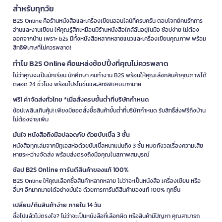
สำหรับทุกวัย
B2S Online คือร้านหนังสือและเครื่องเขียนออนไลน์ที่ครบครัน ตอบโจทย์คนรักการ
อ่านและงานเขียน ให้คุณรู้สึกเหมือนมีร้านหนังสือใกล้ฉันอยู่ในมือ ช้อปง่าย ไม่ต้อง
ออกจากบ้าน เพราะ b2s มีทั้งหนังสือหลากหลายแนวและเครื่องเขียนคุณภาพ พร้อม
สิทธิพิเศษที่ไม่ควรพลาด!
ทำไม B2S Online คือแหล่งช้อปปิ้งที่คุณไม่ควรพลาด
ไม่ว่าคุณจะเป็นนักเรียน นักศึกษา คนทำงาน B2S พร้อมให้คุณเลือกสินค้าคุณภาพได้
ตลอด 24 ชั่วโมง พร้อมโปรโมชั่นและสิทธิพิเศษมากมาย
ฟรี! ค่าจัดส่งทั่วไทย *เมื่อสั่งครบขั้นต่ำที่บริษัทกำหนด
ช้อปเพลินเกินคุ้ม! เพียงมียอดสั่งซื้อสินค้าขั้นต่ำที่บริษัทกำหนด รับสิทธิ์ส่งฟรีถึงบ้าน
ไม่ต้องจ่ายเพิ่ม
มั่นใจ หนังสือถึงมือปลอดภัย ด้วยบับเบิ้ล 3 ชั้น
หนังสือทุกเล่มจากบีทูเอสห่อด้วยบับเบิ้ลหนาแน่นถึง 3 ชั้น หมดกังวลเรื่องความเสีย
หายระหว่างจัดส่ง พร้อมส่งตรงถึงมือคุณในสภาพสมบูรณ์
ช้อป B2S Online การันตีสินค้าของแท้ 100%
B2S Online ให้คุณเลือกซื้อสินค้าหลากหลาย ไม่ว่าจะเป็นหนังสือ เครื่องเขียน หรือ
อื่นๆ อีกมากมายได้อย่างมั่นใจ ด้วยการการันตีสินค้าของแท้ 100% ทุกชิ้น
เปลี่ยน/คืนสินค้าง่าย ภายใน 14 วัน
ซื้อไปแล้วไม่ตรงใจ? ไม่ว่าจะเป็นหนังสือที่เลือกผิด หรือสินค้ามีปัญหา คุณสามารถ