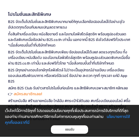
โปรโมชั่นและสิทธิพิเศษ
B2S จัดเต็มโปรโมชั่นและสิทธิพิเศษมากมายให้คุณเลือกช้อปออนไลน์ได้อย่างจุใจ
อัปเดตทุกเดือนกับแคมเปญลดราคาแรง
ทั้งสินค้าเครื่องเขียน หนังสือขายดี และไอเทมไลฟ์สไตล์สุดชิค พร้อมคูปองส่วนลด
และดีลพิเศษเมื่อช้อปผ่าน B2S.co.th เท่านั้น นอกจากนี้ B2S ยังใจดีส่งฟรีทั่วประเทศ
*เมื่อสั่งครบขั้นต่ำที่บริษัทกำหนด
B2S จัดเต็มโปรโมชั่นและสิทธิพิเศษเพียบ ช้อปออนไลน์ได้เลย! ลดแรงทุกเดือน ทั้ง
เครื่องเขียน หนังสือดัง ของไอเทมไลฟ์สไตล์สุดชิค พร้อมคูปองส่วนลดพิเศษเมื่อซื้อ
ผ่าน B2S.co.th เท่านั้น และส่งฟรีทั่วไทย *เมื่อสั่งครบขั้นต่ำที่บริษัทกำหนด
B2S มีทุกอย่างตอบโจทย์ทุกไลฟ์สไตล์ ไม่ว่าจะเป็นอุปกรณ์อ่านเขียน เครื่องเขียน
ของเล่นเสริมพัฒนาการ หรือเฟอร์นิเจอร์ ช้อปง่าย สะดวก ทุกที่ ทุกเวลา แค่มี App
B2S
สมัคร B2S Club รับข่าวสารโปรโมชั่นก่อนใคร และสิทธิพิเศษเฉพาะสมาชิก! คลิกเลย
สมัครสมาชิกเลย!
👉
#ร้านหนังสือ #ร้านขายหนังสือ ใกล้ฉัน #กระเป๋าใส่ดินสอ #เครื่องเขียนออนไลน์ #ซื้อ
หนังสือ ออนไลน์ #เครื่องเขียน บีทูเอส #ขาย หนังสือ ออนไลน์ #B2S #ร้านเครื่อง
เว็บไซต์นี้มีการใช้คุกกี้ โปรดยอมรับนโยบายคุกกี้เพื่อประสบการณ์การใช้บริการที่ดีที่สุด
เขียนใกล้ฉัน
นโยบายการใช้
ของท่าน ท่านสามารถศึกษาวิธีการตั้งค่าการควบคุมคุกกี้ของท่านผ่าน
*เงื่อนไขเป็นไปตามที่บริษัทฯ กำหนด
คุกกี้ของเราที่นี่
ยอมรับ