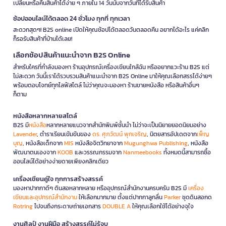
เปลี่ยนหรือคืนสินค้าได้ง่าย ๆ ภายใน 14 วันนับจากวันที่ได้รับสินค้า
ช้อปออนไลน์ได้ตลอด 24 ชั่วโมง ทุกที่ ทุกเวลา
สะดวกสุดๆ! B2S online เปิดให้คุณช้อปได้ตลอดวันตลอดคืน อยากได้อะไร แค่คลิก
ก็รอรับสินค้าที่บ้านได้เลย!
เลือกช้อปสินค้าแนะนำจาก B2S Online
สำหรับใครที่กำลังมองหา ร้านอุปกรณ์เครื่องเขียนใกล้ฉัน หรืออยากแวะร้าน B2S แต่
ไม่สะดวก วันนี้เราได้รวบรวมสินค้าแนะนำจาก B2S Online มาให้คุณเลือกสรรได้ง่ายๆ
พร้อมตอบโจทย์ทุกไลฟ์สไตล์ ไม่ว่าคุณจะมองหา ร้านขายหนังสือ หรือสินค้าอื่นๆ
ก็ตาม
หนังสือหลากหลายสไตล์
B2S มี
หนังสือ
หลากหลายแนวจากสำนักพิมพ์ชั้นนำ ไม่ว่าจะเป็นนิยายยอดนิยมอย่าง
Lavender
, ตำราเรียนเข้มข้นของ
ดร. ศุภวัฒน์ พุกเจริญ
, นิตยสารอัปเดตจาก
เพ็ญ
บุญ
, หนังสือเด็กจาก
MIS
หนังสือจิตวิทยาจาก
Mugunghwa Publishing
, หนังสือ
พัฒนาตนเองจาก
KOOB
และวรรณกรรมจาก
Nanmeebooks
ทั้งหมดนี้สามารถซื้อ
ออนไลน์ได้อย่างง่ายดายเพียงคลิกเดียว
เครื่องเขียนคู่ใจ ทุกการสร้างสรรค์
มองหาปากกาดีๆ ดินสอหลากหลาย หรืออุปกรณ์สำนักงานครบครัน B2S มี
เครื่อง
เขียนและอุปกรณ์สำนักงาน
ให้เลือกมากมาย ตั้งแต่ปากกาลูกลื่น
Parker
ชุดดินสอกด
Rotring
ไปจนถึงกระดาษถ่ายเอกสาร
DOUBLE A
ให้คุณเลือกใช้ได้อย่างจุใจ
งานศิลป์ งานฝีมือ สร้างสรรค์ไม่รู้จบ