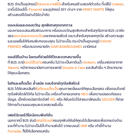
B2S จัดเต็มอุปกรณ์
ศิลปะและงานฝีมือ
สำหรับคนสร้างสรรค์ตัวจริง ทั้งสีไม้
Colleen
,
ขาตั้งไม้บนโต๊ะ
Pyramid
และอุปกรณ์ DIY ต่างๆ จาก
MONT MARTE
ให้คุณ
สร้างสรรค์ได้อย่างไร้ขีดจำกัด
ของเล่นและของขวัญ สุดพิเศษทุกเทศกาล
มองหาของเล่นเสริมพัฒนาการ หรือของขวัญสุดพิเศษสำหรับทุกโอกาส B2S เราคัด
สรร
ของเล่นและของขวัญ
หลากหลายสไตล์ เหมาะสำหรับทุกเพศทุกวัย สร้างความสุข
และรอยยิ้มให้กับคนพิเศษของคุณ ไม่ว่าจะเป็น กระเป๋าเก็บอุณหภูมิ
KAKAO
FRIENDS
หรือเกมจดหมายรัก
SIAM BOARDGAMES
เรามีครบ!
ของใช้ในบ้าน ไอเทมที่ช่วยให้ชีวิตสะดวกสบายขึ้น
ที่ B2S เรามี
ของใช้ในบ้าน
ครบครัน ไม่ว่าจะเป็นกาต้มน้ำ
Anitech
, เครื่องฟอกอากาศ
Xiaomi
, หน้ากากอนามัยทางการแพทย์
Double A Care
และสินค้าอื่น ๆ อีกมากมาย
ให้คุณเลือกสรร
ไอทีและแก็ดเจ็ต ล้ำสมัย ตอบโจทย์ทุกไลฟ์สไตล์
B2S ได้คัดสรรสินค้า
ไอทีและแก็ดเจ็ต
คุณภาพเยี่ยมมาให้คุณเลือกสรร เพื่อตอบโจทย์
ทุกไลฟ์สไตล์ดิจิทัล ไม่ว่าจะเป็น เครื่องทำลายเอกสาร
NEO
เพื่อความปลอดภัยของ
ข้อมูล, เอ็กซ์เทอนัลฮาร์ดดิสก์
WD
, หรือ คีย์บอร์ดไร้สายเมาส์คอมโบ
GEEZER
ที่ช่วย
ให้การทำงานของคุณสะดวกสบายยิ่งขึ้น
เฟอร์นิเจอร์ดีไซน์ครบฟังก์ชั่น
นอกจากนี้ B2S ยังมี
เฟอร์นิเจอร์
ครบทุกฟังก์ชันให้คุณได้เลือกสรรเพื่อตกแต่งบ้าน
และที่ทำงาน ไม่ว่าจะเป็นโต๊ะทำงานพับได้ จากแบรนด์
ONE
หรือ เก้าอี้ทำงาน
Furradec
ก็มีให้เลือกครบครัน