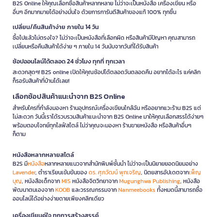
B2S Online ให้คุณเลือกซื้อสินค้าหลากหลาย ไม่ว่าจะเป็นหนังสือ เครื่องเขียน หรือ
อื่นๆ อีกมากมายได้อย่างมั่นใจ ด้วยการการันตีสินค้าของแท้ 100% ทุกชิ้น
เปลี่ยน/คืนสินค้าง่าย ภายใน 14 วัน
ซื้อไปแล้วไม่ตรงใจ? ไม่ว่าจะเป็นหนังสือที่เลือกผิด หรือสินค้ามีปัญหา คุณสามารถ
เปลี่ยนหรือคืนสินค้าได้ง่าย ๆ ภายใน 14 วันนับจากวันที่ได้รับสินค้า
ช้อปออนไลน์ได้ตลอด 24 ชั่วโมง ทุกที่ ทุกเวลา
สะดวกสุดๆ! B2S online เปิดให้คุณช้อปได้ตลอดวันตลอดคืน อยากได้อะไร แค่คลิก
ก็รอรับสินค้าที่บ้านได้เลย!
เลือกช้อปสินค้าแนะนำจาก B2S Online
สำหรับใครที่กำลังมองหา ร้านอุปกรณ์เครื่องเขียนใกล้ฉัน หรืออยากแวะร้าน B2S แต่
ไม่สะดวก วันนี้เราได้รวบรวมสินค้าแนะนำจาก B2S Online มาให้คุณเลือกสรรได้ง่ายๆ
พร้อมตอบโจทย์ทุกไลฟ์สไตล์ ไม่ว่าคุณจะมองหา ร้านขายหนังสือ หรือสินค้าอื่นๆ
ก็ตาม
หนังสือหลากหลายสไตล์
B2S มี
หนังสือ
หลากหลายแนวจากสำนักพิมพ์ชั้นนำ ไม่ว่าจะเป็นนิยายยอดนิยมอย่าง
Lavender
, ตำราเรียนเข้มข้นของ
ดร. ศุภวัฒน์ พุกเจริญ
, นิตยสารอัปเดตจาก
เพ็ญ
บุญ
, หนังสือเด็กจาก
MIS
หนังสือจิตวิทยาจาก
Mugunghwa Publishing
, หนังสือ
พัฒนาตนเองจาก
KOOB
และวรรณกรรมจาก
Nanmeebooks
ทั้งหมดนี้สามารถซื้อ
ออนไลน์ได้อย่างง่ายดายเพียงคลิกเดียว
เครื่องเขียนคู่ใจ ทุกการสร้างสรรค์