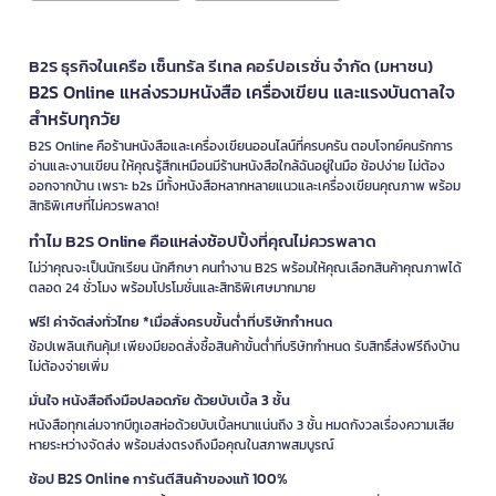
B2S ธุรกิจในเครือ เซ็นทรัล รีเทล คอร์ปอเรชั่น จำกัด (มหาชน)
B2S Online แหล่งรวมหนังสือ เครื่องเขียน และแรงบันดาลใจ
สำหรับทุกวัย
B2S Online คือร้านหนังสือและเครื่องเขียนออนไลน์ที่ครบครัน ตอบโจทย์คนรักการ
อ่านและงานเขียน ให้คุณรู้สึกเหมือนมีร้านหนังสือใกล้ฉันอยู่ในมือ ช้อปง่าย ไม่ต้อง
ออกจากบ้าน เพราะ b2s มีทั้งหนังสือหลากหลายแนวและเครื่องเขียนคุณภาพ พร้อม
สิทธิพิเศษที่ไม่ควรพลาด!
ทำไม B2S Online คือแหล่งช้อปปิ้งที่คุณไม่ควรพลาด
ไม่ว่าคุณจะเป็นนักเรียน นักศึกษา คนทำงาน B2S พร้อมให้คุณเลือกสินค้าคุณภาพได้
ตลอด 24 ชั่วโมง พร้อมโปรโมชั่นและสิทธิพิเศษมากมาย
ฟรี! ค่าจัดส่งทั่วไทย *เมื่อสั่งครบขั้นต่ำที่บริษัทกำหนด
ช้อปเพลินเกินคุ้ม! เพียงมียอดสั่งซื้อสินค้าขั้นต่ำที่บริษัทกำหนด รับสิทธิ์ส่งฟรีถึงบ้าน
ไม่ต้องจ่ายเพิ่ม
มั่นใจ หนังสือถึงมือปลอดภัย ด้วยบับเบิ้ล 3 ชั้น
หนังสือทุกเล่มจากบีทูเอสห่อด้วยบับเบิ้ลหนาแน่นถึง 3 ชั้น หมดกังวลเรื่องความเสีย
หายระหว่างจัดส่ง พร้อมส่งตรงถึงมือคุณในสภาพสมบูรณ์
ช้อป B2S Online การันตีสินค้าของแท้ 100%