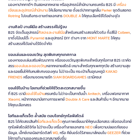
มองหาปากกาดีๆ ดินสอหลากหลาย หรืออุปกรณ์สำนักงานครบครัน B2S มี
เครื่อง
เขียนและอุปกรณ์สำนักงาน
ให้เลือกมากมาย ตั้งแต่ปากกาลูกลื่น
Parker
ชุดดินสอกด
Rotring
ไปจนถึงกระดาษถ่ายเอกสาร
DOUBLE A
ให้คุณเลือกใช้ได้อย่างจุใจ
งานศิลป์ งานฝีมือ สร้างสรรค์ไม่รู้จบ
B2S จัดเต็มอุปกรณ์
ศิลปะและงานฝีมือ
สำหรับคนสร้างสรรค์ตัวจริง ทั้งสีไม้
Colleen
,
ขาตั้งไม้บนโต๊ะ
Pyramid
และอุปกรณ์ DIY ต่างๆ จาก
MONT MARTE
ให้คุณ
สร้างสรรค์ได้อย่างไร้ขีดจำกัด
ของเล่นและของขวัญ สุดพิเศษทุกเทศกาล
มองหาของเล่นเสริมพัฒนาการ หรือของขวัญสุดพิเศษสำหรับทุกโอกาส B2S เราคัด
สรร
ของเล่นและของขวัญ
หลากหลายสไตล์ เหมาะสำหรับทุกเพศทุกวัย สร้างความสุข
และรอยยิ้มให้กับคนพิเศษของคุณ ไม่ว่าจะเป็น กระเป๋าเก็บอุณหภูมิ
KAKAO
FRIENDS
หรือเกมจดหมายรัก
SIAM BOARDGAMES
เรามีครบ!
ของใช้ในบ้าน ไอเทมที่ช่วยให้ชีวิตสะดวกสบายขึ้น
ที่ B2S เรามี
ของใช้ในบ้าน
ครบครัน ไม่ว่าจะเป็นกาต้มน้ำ
Anitech
, เครื่องฟอกอากาศ
Xiaomi
, หน้ากากอนามัยทางการแพทย์
Double A Care
และสินค้าอื่น ๆ อีกมากมาย
ให้คุณเลือกสรร
ไอทีและแก็ดเจ็ต ล้ำสมัย ตอบโจทย์ทุกไลฟ์สไตล์
B2S ได้คัดสรรสินค้า
ไอทีและแก็ดเจ็ต
คุณภาพเยี่ยมมาให้คุณเลือกสรร เพื่อตอบโจทย์
ทุกไลฟ์สไตล์ดิจิทัล ไม่ว่าจะเป็น เครื่องทำลายเอกสาร
NEO
เพื่อความปลอดภัยของ
ข้อมูล, เอ็กซ์เทอนัลฮาร์ดดิสก์
WD
, หรือ คีย์บอร์ดไร้สายเมาส์คอมโบ
GEEZER
ที่ช่วย
ให้การทำงานของคุณสะดวกสบายยิ่งขึ้น