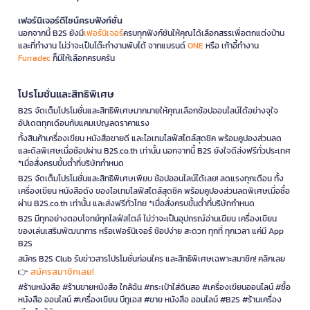
เฟอร์นิเจอร์ดีไซน์ครบฟังก์ชั่น
นอกจากนี้ B2S ยังมี
เฟอร์นิเจอร์
ครบทุกฟังก์ชันให้คุณได้เลือกสรรเพื่อตกแต่งบ้าน
และที่ทำงาน ไม่ว่าจะเป็นโต๊ะทำงานพับได้ จากแบรนด์
ONE
หรือ เก้าอี้ทำงาน
Furradec
ก็มีให้เลือกครบครัน
โปรโมชั่นและสิทธิพิเศษ
B2S จัดเต็มโปรโมชั่นและสิทธิพิเศษมากมายให้คุณเลือกช้อปออนไลน์ได้อย่างจุใจ
อัปเดตทุกเดือนกับแคมเปญลดราคาแรง
ทั้งสินค้าเครื่องเขียน หนังสือขายดี และไอเทมไลฟ์สไตล์สุดชิค พร้อมคูปองส่วนลด
และดีลพิเศษเมื่อช้อปผ่าน B2S.co.th เท่านั้น นอกจากนี้ B2S ยังใจดีส่งฟรีทั่วประเทศ
*เมื่อสั่งครบขั้นต่ำที่บริษัทกำหนด
B2S จัดเต็มโปรโมชั่นและสิทธิพิเศษเพียบ ช้อปออนไลน์ได้เลย! ลดแรงทุกเดือน ทั้ง
เครื่องเขียน หนังสือดัง ของไอเทมไลฟ์สไตล์สุดชิค พร้อมคูปองส่วนลดพิเศษเมื่อซื้อ
ผ่าน B2S.co.th เท่านั้น และส่งฟรีทั่วไทย *เมื่อสั่งครบขั้นต่ำที่บริษัทกำหนด
B2S มีทุกอย่างตอบโจทย์ทุกไลฟ์สไตล์ ไม่ว่าจะเป็นอุปกรณ์อ่านเขียน เครื่องเขียน
ของเล่นเสริมพัฒนาการ หรือเฟอร์นิเจอร์ ช้อปง่าย สะดวก ทุกที่ ทุกเวลา แค่มี App
B2S
สมัคร B2S Club รับข่าวสารโปรโมชั่นก่อนใคร และสิทธิพิเศษเฉพาะสมาชิก! คลิกเลย
สมัครสมาชิกเลย!
👉
#ร้านหนังสือ #ร้านขายหนังสือ ใกล้ฉัน #กระเป๋าใส่ดินสอ #เครื่องเขียนออนไลน์ #ซื้อ
หนังสือ ออนไลน์ #เครื่องเขียน บีทูเอส #ขาย หนังสือ ออนไลน์ #B2S #ร้านเครื่อง