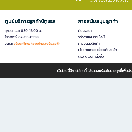
เลือกช้อปได้อย่างมั่นใจ​
ศูนย์บริการลูกค้าบีทูเอส
การสนับสนุนลูกค้า
ทุกวัน เวลา 8.30-18.00 น.
ติดต่อเรา
โทรศัพท์: 02-115-0999
วิธีการช้อปออนไลน์
อีเมล:
b2sonlineshopping@b2s.co.th
การจัดส่งสินค้า
นโยบายการเปลี่ยน/คืนสินค้า
ตรวจสอบคำสั่งซื้อ
เว็บไซต์นี้มีการใช้คุกกี้ โปรดยอมรับนโยบายคุกกี้เพื่