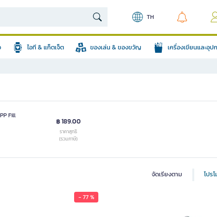
TH
อ
ไอที & แก็ตเจ็ต
ของเล่น & ของขวัญ
เครื่องเขียนและอุ
PP Fill
฿ 189.00
ราคาสุทธิ
(รวมภาษี)
จัดเรียงตาม
โปรโม
- 77 %