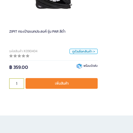
สี
ฟ้า
เขียว
ชมพู
ดำ
ZIPIT กระเป๋าอเนกประสงค์ รุ่น PAR สีดำ
หน่วย
ใบ
รหัสสินค้า K090404
ดูตัวเลือกสินค้า >
฿ 359.00
พร้อมจัดส่ง
เพิ่มสินค้า
เพิ่มสินค้า