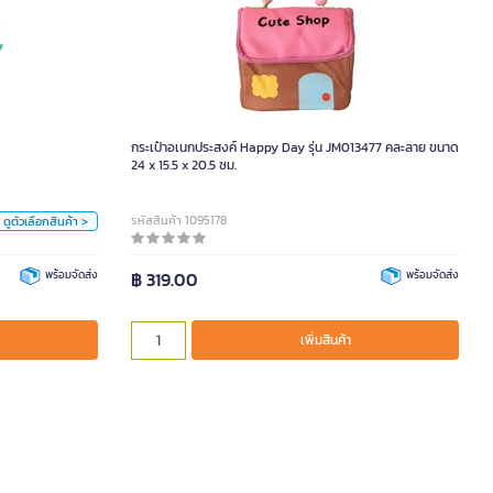
ค์ รุ่น PAR สีเขียว
359.00
สี
กระเป๋าอเนกประสงค์ Happy Day รุ่น JM013477 คละลาย ขนาด
ชมพู
ดำ
24 x 15.5 x 20.5 ซม.
หน่วย
รหัสสินค้า 1095178
ดูตัวเลือกสินค้า >
ใบ
พร้อมจัดส่ง
฿ 319.00
พร้อมจัดส่ง
เพิ่มสินค้า