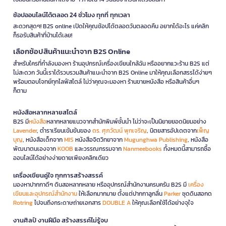
ช้อปออนไลน์ได้ตลอด 24 ชั่วโมง ทุกที่ ทุกเวลา
สะดวกสุดๆ! B2S online เปิดให้คุณช้อปได้ตลอดวันตลอดคืน อยากได้อะไร แค่คลิก
ก็รอรับสินค้าที่บ้านได้เลย!
เลือกช้อปสินค้าแนะนำจาก B2S Online
สำหรับใครที่กำลังมองหา ร้านอุปกรณ์เครื่องเขียนใกล้ฉัน หรืออยากแวะร้าน B2S แต่
ไม่สะดวก วันนี้เราได้รวบรวมสินค้าแนะนำจาก B2S Online มาให้คุณเลือกสรรได้ง่ายๆ
พร้อมตอบโจทย์ทุกไลฟ์สไตล์ ไม่ว่าคุณจะมองหา ร้านขายหนังสือ หรือสินค้าอื่นๆ
ก็ตาม
หนังสือหลากหลายสไตล์
B2S มี
หนังสือ
หลากหลายแนวจากสำนักพิมพ์ชั้นนำ ไม่ว่าจะเป็นนิยายยอดนิยมอย่าง
Lavender
, ตำราเรียนเข้มข้นของ
ดร. ศุภวัฒน์ พุกเจริญ
, นิตยสารอัปเดตจาก
เพ็ญ
บุญ
, หนังสือเด็กจาก
MIS
หนังสือจิตวิทยาจาก
Mugunghwa Publishing
, หนังสือ
พัฒนาตนเองจาก
KOOB
และวรรณกรรมจาก
Nanmeebooks
ทั้งหมดนี้สามารถซื้อ
ออนไลน์ได้อย่างง่ายดายเพียงคลิกเดียว
เครื่องเขียนคู่ใจ ทุกการสร้างสรรค์
มองหาปากกาดีๆ ดินสอหลากหลาย หรืออุปกรณ์สำนักงานครบครัน B2S มี
เครื่อง
เขียนและอุปกรณ์สำนักงาน
ให้เลือกมากมาย ตั้งแต่ปากกาลูกลื่น
Parker
ชุดดินสอกด
Rotring
ไปจนถึงกระดาษถ่ายเอกสาร
DOUBLE A
ให้คุณเลือกใช้ได้อย่างจุใจ
งานศิลป์ งานฝีมือ สร้างสรรค์ไม่รู้จบ