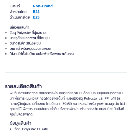
Non-Brand
แบรนด์
B2S
จำหน่ายโดย
B2S
ดำเนินการโดย
เกี่ยวกับสินค้า
วัสดุ Polyester ที่นุ่มสบาย
บรรจุด้วย PP refill ที่ยืดหยุ่น
ขนาดสินค้า 39x59 ซม.
เหมาะสำหรับหนุนนอนและกอด
ใช้งานได้ทั้งในบ้าน บนโซฟา หรือพกพาเดินทาง
รายละเอียดสินค้า
พบกับความสะดวกสบายและการผ่อนคลายที่ยอดเยี่ยมด้วยหมอนหนุนนอนที่ออกแบบ
มาเพื่อการหนุนหัวและกอดได้อย่างเต็มที่ หมอนใช้วัสดุ Polyester และ PP refill ให้
ความรู้สึกนุ่มสบายที่คงทน โดยมีขนาด 39x59 ซม. เหมาะสำหรับทุกเพศและทุกวัย ไม่ว่า
คุณจะใช้เพื่อการนอนหลับยามค่ำคืนหรือการพักผ่อนช่วงกลางวัน หมอนนี้จะเป็นสิ่งที่
คุณไม่ควรพลาด
ข้อมูลสินค้า
วัสดุ: Polyester, PP refill