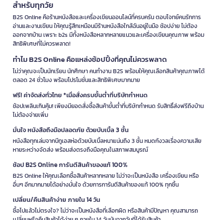
สำหรับทุกวัย
B2S Online คือร้านหนังสือและเครื่องเขียนออนไลน์ที่ครบครัน ตอบโจทย์คนรักการ
อ่านและงานเขียน ให้คุณรู้สึกเหมือนมีร้านหนังสือใกล้ฉันอยู่ในมือ ช้อปง่าย ไม่ต้อง
ออกจากบ้าน เพราะ b2s มีทั้งหนังสือหลากหลายแนวและเครื่องเขียนคุณภาพ พร้อม
สิทธิพิเศษที่ไม่ควรพลาด!
ทำไม B2S Online คือแหล่งช้อปปิ้งที่คุณไม่ควรพลาด
ไม่ว่าคุณจะเป็นนักเรียน นักศึกษา คนทำงาน B2S พร้อมให้คุณเลือกสินค้าคุณภาพได้
ตลอด 24 ชั่วโมง พร้อมโปรโมชั่นและสิทธิพิเศษมากมาย
ฟรี! ค่าจัดส่งทั่วไทย *เมื่อสั่งครบขั้นต่ำที่บริษัทกำหนด
ช้อปเพลินเกินคุ้ม! เพียงมียอดสั่งซื้อสินค้าขั้นต่ำที่บริษัทกำหนด รับสิทธิ์ส่งฟรีถึงบ้าน
ไม่ต้องจ่ายเพิ่ม
มั่นใจ หนังสือถึงมือปลอดภัย ด้วยบับเบิ้ล 3 ชั้น
หนังสือทุกเล่มจากบีทูเอสห่อด้วยบับเบิ้ลหนาแน่นถึง 3 ชั้น หมดกังวลเรื่องความเสีย
หายระหว่างจัดส่ง พร้อมส่งตรงถึงมือคุณในสภาพสมบูรณ์
ช้อป B2S Online การันตีสินค้าของแท้ 100%
B2S Online ให้คุณเลือกซื้อสินค้าหลากหลาย ไม่ว่าจะเป็นหนังสือ เครื่องเขียน หรือ
อื่นๆ อีกมากมายได้อย่างมั่นใจ ด้วยการการันตีสินค้าของแท้ 100% ทุกชิ้น
เปลี่ยน/คืนสินค้าง่าย ภายใน 14 วัน
ซื้อไปแล้วไม่ตรงใจ? ไม่ว่าจะเป็นหนังสือที่เลือกผิด หรือสินค้ามีปัญหา คุณสามารถ
เปลี่ยนหรือคืนสินค้าได้ง่าย ๆ ภายใน 14 วันนับจากวันที่ได้รับสินค้า