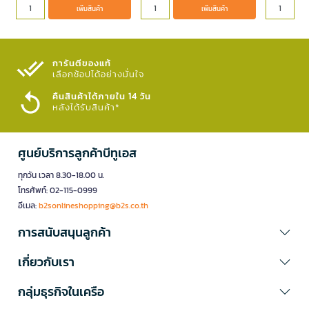
เพิ่มสินค้า
เพิ่มสินค้า
เพิ่มสิ
เพิ่มสินค้า
เพิ่มสินค้า
การันตีของแท้
เลือกช้อปได้อย่างมั่นใจ​
คืนสินค้าได้ภายใน 14 วัน
หลังได้รับสินค้า*
ศูนย์บริการลูกค้าบีทูเอส
ทุกวัน เวลา 8.30-18.00 น.
โทรศัพท์: 02-115-0999
อีเมล:
b2sonlineshopping@b2s.co.th
การสนับสนุนลูกค้า
เกี่ยวกับเรา
กลุ่มธุรกิจในเครือ