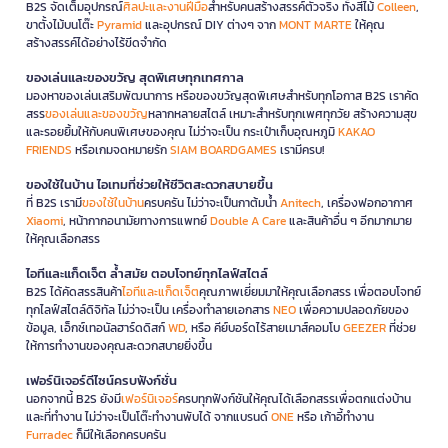
B2S จัดเต็มอุปกรณ์
ศิลปะและงานฝีมือ
สำหรับคนสร้างสรรค์ตัวจริง ทั้งสีไม้
Colleen
,
ขาตั้งไม้บนโต๊ะ
Pyramid
และอุปกรณ์ DIY ต่างๆ จาก
MONT MARTE
ให้คุณ
สร้างสรรค์ได้อย่างไร้ขีดจำกัด
ของเล่นและของขวัญ สุดพิเศษทุกเทศกาล
มองหาของเล่นเสริมพัฒนาการ หรือของขวัญสุดพิเศษสำหรับทุกโอกาส B2S เราคัด
สรร
ของเล่นและของขวัญ
หลากหลายสไตล์ เหมาะสำหรับทุกเพศทุกวัย สร้างความสุข
และรอยยิ้มให้กับคนพิเศษของคุณ ไม่ว่าจะเป็น กระเป๋าเก็บอุณหภูมิ
KAKAO
FRIENDS
หรือเกมจดหมายรัก
SIAM BOARDGAMES
เรามีครบ!
ของใช้ในบ้าน ไอเทมที่ช่วยให้ชีวิตสะดวกสบายขึ้น
ที่ B2S เรามี
ของใช้ในบ้าน
ครบครัน ไม่ว่าจะเป็นกาต้มน้ำ
Anitech
, เครื่องฟอกอากาศ
Xiaomi
, หน้ากากอนามัยทางการแพทย์
Double A Care
และสินค้าอื่น ๆ อีกมากมาย
ให้คุณเลือกสรร
ไอทีและแก็ดเจ็ต ล้ำสมัย ตอบโจทย์ทุกไลฟ์สไตล์
B2S ได้คัดสรรสินค้า
ไอทีและแก็ดเจ็ต
คุณภาพเยี่ยมมาให้คุณเลือกสรร เพื่อตอบโจทย์
ทุกไลฟ์สไตล์ดิจิทัล ไม่ว่าจะเป็น เครื่องทำลายเอกสาร
NEO
เพื่อความปลอดภัยของ
ข้อมูล, เอ็กซ์เทอนัลฮาร์ดดิสก์
WD
, หรือ คีย์บอร์ดไร้สายเมาส์คอมโบ
GEEZER
ที่ช่วย
ให้การทำงานของคุณสะดวกสบายยิ่งขึ้น
เฟอร์นิเจอร์ดีไซน์ครบฟังก์ชั่น
นอกจากนี้ B2S ยังมี
เฟอร์นิเจอร์
ครบทุกฟังก์ชันให้คุณได้เลือกสรรเพื่อตกแต่งบ้าน
และที่ทำงาน ไม่ว่าจะเป็นโต๊ะทำงานพับได้ จากแบรนด์
ONE
หรือ เก้าอี้ทำงาน
Furradec
ก็มีให้เลือกครบครัน