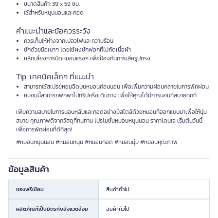
ขนาดสินค้า: 39 x 59 ซม.
ใช้สำหรับหนุนนอนและกอด
คำแนะนำและข้อควรระวัง
ควรเก็บให้ห่างจากเปลวไฟและความร้อน
ซักด้วยมือเบาๆ โดยใช้ผงซักฟอกที่ไม่กัดเนื้อผ้า
หลีกเลี่ยงการบิดหมอนแรงๆ เพื่อป้องกันการเสียรูปทรง
Tip. เทคนิคเล็กๆ ที่แนะนำ
สามารถใช้สเปรย์หอมฉีดบนหมอนก่อนนอน เพื่อเพิ่มความผ่อนคลายในการพักผ่อน
หมอนนี้สามารถพกพาไปทริปหรือเดินทาง เพื่อให้คุณได้มีการนอนที่สบายทุกที่
เพิ่มความสบายในการนอนหลับและกอดอย่างมีสไตล์ด้วยหมอนที่ออกแบบมาเพื่อให้นุ่ม
สบาย คุณภาพดีจากวัสดุที่ทนทาน โปรโมชั่นหมอนหนุนนอน ราคาโดนใจ เริ่มต้นวันนี้
เพื่อการพักผ่อนที่ดีที่สุด!
#หมอนหนุนนอน #หมอนหนุน #หมอนกอด #หมอนนุ่ม #หมอนคุณภาพ
ข้อมูลสินค้า
ของพรีเมียม
สินค้าทั่วไป
ผลิตภัณฑ์เป็นมิตรกับสิ่งแวดล้อม
สินค้าทั่วไป