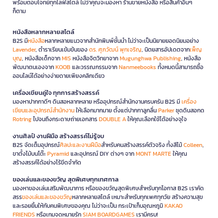
พร้อมตอบโจทย์ทุกไลฟ์สไตล์ ไม่ว่าคุณจะมองหา ร้านขายหนังสือ หรือสินค้าอื่นๆ
ก็ตาม
หนังสือหลากหลายสไตล์
B2S มี
หนังสือ
หลากหลายแนวจากสำนักพิมพ์ชั้นนำ ไม่ว่าจะเป็นนิยายยอดนิยมอย่าง
Lavender
, ตำราเรียนเข้มข้นของ
ดร. ศุภวัฒน์ พุกเจริญ
, นิตยสารอัปเดตจาก
เพ็ญ
บุญ
, หนังสือเด็กจาก
MIS
หนังสือจิตวิทยาจาก
Mugunghwa Publishing
, หนังสือ
พัฒนาตนเองจาก
KOOB
และวรรณกรรมจาก
Nanmeebooks
ทั้งหมดนี้สามารถซื้อ
ออนไลน์ได้อย่างง่ายดายเพียงคลิกเดียว
เครื่องเขียนคู่ใจ ทุกการสร้างสรรค์
มองหาปากกาดีๆ ดินสอหลากหลาย หรืออุปกรณ์สำนักงานครบครัน B2S มี
เครื่อง
เขียนและอุปกรณ์สำนักงาน
ให้เลือกมากมาย ตั้งแต่ปากกาลูกลื่น
Parker
ชุดดินสอกด
Rotring
ไปจนถึงกระดาษถ่ายเอกสาร
DOUBLE A
ให้คุณเลือกใช้ได้อย่างจุใจ
งานศิลป์ งานฝีมือ สร้างสรรค์ไม่รู้จบ
B2S จัดเต็มอุปกรณ์
ศิลปะและงานฝีมือ
สำหรับคนสร้างสรรค์ตัวจริง ทั้งสีไม้
Colleen
,
ขาตั้งไม้บนโต๊ะ
Pyramid
และอุปกรณ์ DIY ต่างๆ จาก
MONT MARTE
ให้คุณ
สร้างสรรค์ได้อย่างไร้ขีดจำกัด
ของเล่นและของขวัญ สุดพิเศษทุกเทศกาล
มองหาของเล่นเสริมพัฒนาการ หรือของขวัญสุดพิเศษสำหรับทุกโอกาส B2S เราคัด
สรร
ของเล่นและของขวัญ
หลากหลายสไตล์ เหมาะสำหรับทุกเพศทุกวัย สร้างความสุข
และรอยยิ้มให้กับคนพิเศษของคุณ ไม่ว่าจะเป็น กระเป๋าเก็บอุณหภูมิ
KAKAO
FRIENDS
หรือเกมจดหมายรัก
SIAM BOARDGAMES
เรามีครบ!