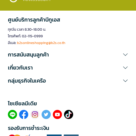
ศูนย์บริการลูกค้าบีทูเอส
ทุกวัน เวลา 8.30-18.00 น.
โทรศัพท์: 02-115-0999
อีเมล:
b2sonlineshopping@b2s.co.th
การสนับสนุนลูกค้า
เกี่ยวกับเรา
กลุ่มธุรกิจในเครือ
โซเซียลมีเดีย​
รองรับการชำระเงิน