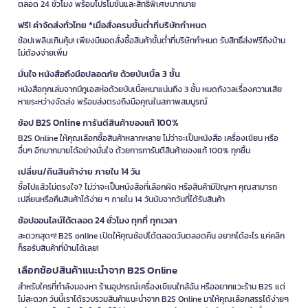
ตลอด 24 ชั่วโมง พร้อมโปรโมชั่นและสิทธิพิเศษมากมาย
ฟรี! ค่าจัดส่งทั่วไทย *เมื่อสั่งครบขั้นต่ำที่บริษัทกำหนด
ช้อปเพลินเกินคุ้ม! เพียงมียอดสั่งซื้อสินค้าขั้นต่ำที่บริษัทกำหนด รับสิทธิ์ส่งฟรีถึงบ้าน
ไม่ต้องจ่ายเพิ่ม
มั่นใจ หนังสือถึงมือปลอดภัย ด้วยบับเบิ้ล 3 ชั้น
หนังสือทุกเล่มจากบีทูเอสห่อด้วยบับเบิ้ลหนาแน่นถึง 3 ชั้น หมดกังวลเรื่องความเสีย
หายระหว่างจัดส่ง พร้อมส่งตรงถึงมือคุณในสภาพสมบูรณ์
ช้อป B2S Online การันตีสินค้าของแท้ 100%
B2S Online ให้คุณเลือกซื้อสินค้าหลากหลาย ไม่ว่าจะเป็นหนังสือ เครื่องเขียน หรือ
อื่นๆ อีกมากมายได้อย่างมั่นใจ ด้วยการการันตีสินค้าของแท้ 100% ทุกชิ้น
เปลี่ยน/คืนสินค้าง่าย ภายใน 14 วัน
ซื้อไปแล้วไม่ตรงใจ? ไม่ว่าจะเป็นหนังสือที่เลือกผิด หรือสินค้ามีปัญหา คุณสามารถ
เปลี่ยนหรือคืนสินค้าได้ง่าย ๆ ภายใน 14 วันนับจากวันที่ได้รับสินค้า
ช้อปออนไลน์ได้ตลอด 24 ชั่วโมง ทุกที่ ทุกเวลา
สะดวกสุดๆ! B2S online เปิดให้คุณช้อปได้ตลอดวันตลอดคืน อยากได้อะไร แค่คลิก
ก็รอรับสินค้าที่บ้านได้เลย!
เลือกช้อปสินค้าแนะนำจาก B2S Online
สำหรับใครที่กำลังมองหา ร้านอุปกรณ์เครื่องเขียนใกล้ฉัน หรืออยากแวะร้าน B2S แต่
ไม่สะดวก วันนี้เราได้รวบรวมสินค้าแนะนำจาก B2S Online มาให้คุณเลือกสรรได้ง่ายๆ