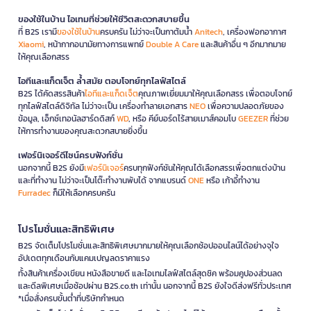
ของใช้ในบ้าน ไอเทมที่ช่วยให้ชีวิตสะดวกสบายขึ้น
ที่ B2S เรามี
ของใช้ในบ้าน
ครบครัน ไม่ว่าจะเป็นกาต้มน้ำ
Anitech
, เครื่องฟอกอากาศ
Xiaomi
, หน้ากากอนามัยทางการแพทย์
Double A Care
และสินค้าอื่น ๆ อีกมากมาย
ให้คุณเลือกสรร
ไอทีและแก็ดเจ็ต ล้ำสมัย ตอบโจทย์ทุกไลฟ์สไตล์
B2S ได้คัดสรรสินค้า
ไอทีและแก็ดเจ็ต
คุณภาพเยี่ยมมาให้คุณเลือกสรร เพื่อตอบโจทย์
ทุกไลฟ์สไตล์ดิจิทัล ไม่ว่าจะเป็น เครื่องทำลายเอกสาร
NEO
เพื่อความปลอดภัยของ
ข้อมูล, เอ็กซ์เทอนัลฮาร์ดดิสก์
WD
, หรือ คีย์บอร์ดไร้สายเมาส์คอมโบ
GEEZER
ที่ช่วย
ให้การทำงานของคุณสะดวกสบายยิ่งขึ้น
เฟอร์นิเจอร์ดีไซน์ครบฟังก์ชั่น
นอกจากนี้ B2S ยังมี
เฟอร์นิเจอร์
ครบทุกฟังก์ชันให้คุณได้เลือกสรรเพื่อตกแต่งบ้าน
และที่ทำงาน ไม่ว่าจะเป็นโต๊ะทำงานพับได้ จากแบรนด์
ONE
หรือ เก้าอี้ทำงาน
Furradec
ก็มีให้เลือกครบครัน
โปรโมชั่นและสิทธิพิเศษ
B2S จัดเต็มโปรโมชั่นและสิทธิพิเศษมากมายให้คุณเลือกช้อปออนไลน์ได้อย่างจุใจ
อัปเดตทุกเดือนกับแคมเปญลดราคาแรง
ทั้งสินค้าเครื่องเขียน หนังสือขายดี และไอเทมไลฟ์สไตล์สุดชิค พร้อมคูปองส่วนลด
และดีลพิเศษเมื่อช้อปผ่าน B2S.co.th เท่านั้น นอกจากนี้ B2S ยังใจดีส่งฟรีทั่วประเทศ
*เมื่อสั่งครบขั้นต่ำที่บริษัทกำหนด