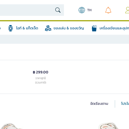
TH
อ
ไอที & แก็ตเจ็ต
ของเล่น & ของขวัญ
เครื่องเขียนและอุ
฿ 299.00
ราคาสุทธิ
(รวมภาษี)
จัดเรียงตาม
โปรโม