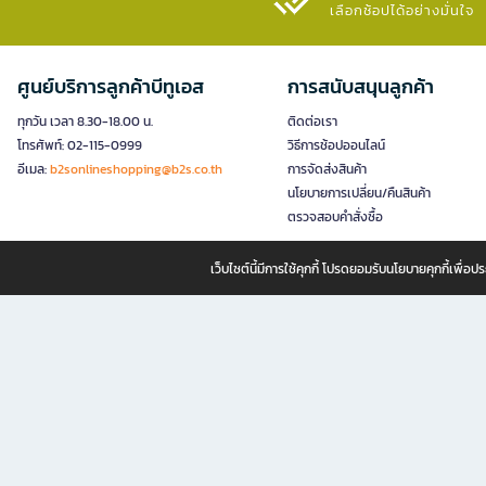
เลือกช้อปได้อย่างมั่นใจ​
ศูนย์บริการลูกค้าบีทูเอส
การสนับสนุนลูกค้า
ทุกวัน เวลา 8.30-18.00 น.
ติดต่อเรา
โทรศัพท์: 02-115-0999
วิธีการช้อปออนไลน์
อีเมล:
b2sonlineshopping@b2s.co.th
การจัดส่งสินค้า
นโยบายการเปลี่ยน/คืนสินค้า
ตรวจสอบคำสั่งซื้อ
เว็บไซต์นี้มีการใช้คุกกี้ โปรดยอมรับนโยบายคุกกี้เพื่