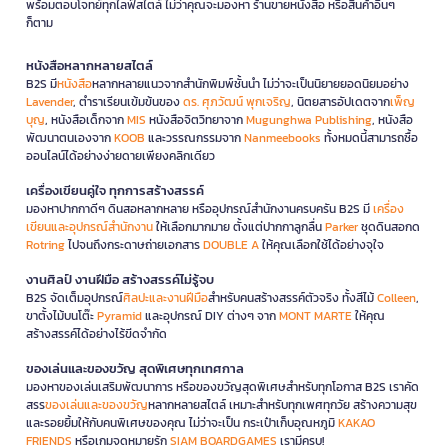
พร้อมตอบโจทย์ทุกไลฟ์สไตล์ ไม่ว่าคุณจะมองหา ร้านขายหนังสือ หรือสินค้าอื่นๆ
ก็ตาม
หนังสือหลากหลายสไตล์
B2S มี
หนังสือ
หลากหลายแนวจากสำนักพิมพ์ชั้นนำ ไม่ว่าจะเป็นนิยายยอดนิยมอย่าง
Lavender
, ตำราเรียนเข้มข้นของ
ดร. ศุภวัฒน์ พุกเจริญ
, นิตยสารอัปเดตจาก
เพ็ญ
บุญ
, หนังสือเด็กจาก
MIS
หนังสือจิตวิทยาจาก
Mugunghwa Publishing
, หนังสือ
พัฒนาตนเองจาก
KOOB
และวรรณกรรมจาก
Nanmeebooks
ทั้งหมดนี้สามารถซื้อ
ออนไลน์ได้อย่างง่ายดายเพียงคลิกเดียว
เครื่องเขียนคู่ใจ ทุกการสร้างสรรค์
มองหาปากกาดีๆ ดินสอหลากหลาย หรืออุปกรณ์สำนักงานครบครัน B2S มี
เครื่อง
เขียนและอุปกรณ์สำนักงาน
ให้เลือกมากมาย ตั้งแต่ปากกาลูกลื่น
Parker
ชุดดินสอกด
Rotring
ไปจนถึงกระดาษถ่ายเอกสาร
DOUBLE A
ให้คุณเลือกใช้ได้อย่างจุใจ
งานศิลป์ งานฝีมือ สร้างสรรค์ไม่รู้จบ
B2S จัดเต็มอุปกรณ์
ศิลปะและงานฝีมือ
สำหรับคนสร้างสรรค์ตัวจริง ทั้งสีไม้
Colleen
,
ขาตั้งไม้บนโต๊ะ
Pyramid
และอุปกรณ์ DIY ต่างๆ จาก
MONT MARTE
ให้คุณ
สร้างสรรค์ได้อย่างไร้ขีดจำกัด
ของเล่นและของขวัญ สุดพิเศษทุกเทศกาล
มองหาของเล่นเสริมพัฒนาการ หรือของขวัญสุดพิเศษสำหรับทุกโอกาส B2S เราคัด
สรร
ของเล่นและของขวัญ
หลากหลายสไตล์ เหมาะสำหรับทุกเพศทุกวัย สร้างความสุข
และรอยยิ้มให้กับคนพิเศษของคุณ ไม่ว่าจะเป็น กระเป๋าเก็บอุณหภูมิ
KAKAO
FRIENDS
หรือเกมจดหมายรัก
SIAM BOARDGAMES
เรามีครบ!