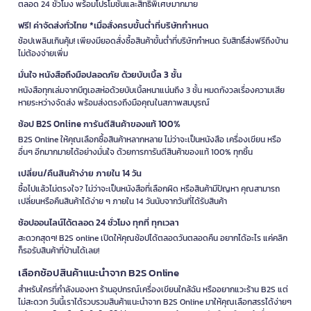
ตลอด 24 ชั่วโมง พร้อมโปรโมชั่นและสิทธิพิเศษมากมาย
ฟรี! ค่าจัดส่งทั่วไทย *เมื่อสั่งครบขั้นต่ำที่บริษัทกำหนด
ช้อปเพลินเกินคุ้ม! เพียงมียอดสั่งซื้อสินค้าขั้นต่ำที่บริษัทกำหนด รับสิทธิ์ส่งฟรีถึงบ้าน
ไม่ต้องจ่ายเพิ่ม
มั่นใจ หนังสือถึงมือปลอดภัย ด้วยบับเบิ้ล 3 ชั้น
หนังสือทุกเล่มจากบีทูเอสห่อด้วยบับเบิ้ลหนาแน่นถึง 3 ชั้น หมดกังวลเรื่องความเสีย
หายระหว่างจัดส่ง พร้อมส่งตรงถึงมือคุณในสภาพสมบูรณ์
ช้อป B2S Online การันตีสินค้าของแท้ 100%
B2S Online ให้คุณเลือกซื้อสินค้าหลากหลาย ไม่ว่าจะเป็นหนังสือ เครื่องเขียน หรือ
อื่นๆ อีกมากมายได้อย่างมั่นใจ ด้วยการการันตีสินค้าของแท้ 100% ทุกชิ้น
เปลี่ยน/คืนสินค้าง่าย ภายใน 14 วัน
ซื้อไปแล้วไม่ตรงใจ? ไม่ว่าจะเป็นหนังสือที่เลือกผิด หรือสินค้ามีปัญหา คุณสามารถ
เปลี่ยนหรือคืนสินค้าได้ง่าย ๆ ภายใน 14 วันนับจากวันที่ได้รับสินค้า
ช้อปออนไลน์ได้ตลอด 24 ชั่วโมง ทุกที่ ทุกเวลา
สะดวกสุดๆ! B2S online เปิดให้คุณช้อปได้ตลอดวันตลอดคืน อยากได้อะไร แค่คลิก
ก็รอรับสินค้าที่บ้านได้เลย!
เลือกช้อปสินค้าแนะนำจาก B2S Online
สำหรับใครที่กำลังมองหา ร้านอุปกรณ์เครื่องเขียนใกล้ฉัน หรืออยากแวะร้าน B2S แต่
ไม่สะดวก วันนี้เราได้รวบรวมสินค้าแนะนำจาก B2S Online มาให้คุณเลือกสรรได้ง่ายๆ