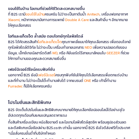
ของใช้ในบ้าน ไอเทมที่ช่วยให้ชีวิตสะดวกสบายขึ้น
ที่ B2S เรามี
ของใช้ในบ้าน
ครบครัน ไม่ว่าจะเป็นกาต้มน้ำ
Anitech
, เครื่องฟอกอากาศ
Xiaomi
, หน้ากากอนามัยทางการแพทย์
Double A Care
และสินค้าอื่น ๆ อีกมากมาย
ให้คุณเลือกสรร
ไอทีและแก็ดเจ็ต ล้ำสมัย ตอบโจทย์ทุกไลฟ์สไตล์
B2S ได้คัดสรรสินค้า
ไอทีและแก็ดเจ็ต
คุณภาพเยี่ยมมาให้คุณเลือกสรร เพื่อตอบโจทย์
ทุกไลฟ์สไตล์ดิจิทัล ไม่ว่าจะเป็น เครื่องทำลายเอกสาร
NEO
เพื่อความปลอดภัยของ
ข้อมูล, เอ็กซ์เทอนัลฮาร์ดดิสก์
WD
, หรือ คีย์บอร์ดไร้สายเมาส์คอมโบ
GEEZER
ที่ช่วย
ให้การทำงานของคุณสะดวกสบายยิ่งขึ้น
เฟอร์นิเจอร์ดีไซน์ครบฟังก์ชั่น
นอกจากนี้ B2S ยังมี
เฟอร์นิเจอร์
ครบทุกฟังก์ชันให้คุณได้เลือกสรรเพื่อตกแต่งบ้าน
และที่ทำงาน ไม่ว่าจะเป็นโต๊ะทำงานพับได้ จากแบรนด์
ONE
หรือ เก้าอี้ทำงาน
Furradec
ก็มีให้เลือกครบครัน
โปรโมชั่นและสิทธิพิเศษ
B2S จัดเต็มโปรโมชั่นและสิทธิพิเศษมากมายให้คุณเลือกช้อปออนไลน์ได้อย่างจุใจ
อัปเดตทุกเดือนกับแคมเปญลดราคาแรง
ทั้งสินค้าเครื่องเขียน หนังสือขายดี และไอเทมไลฟ์สไตล์สุดชิค พร้อมคูปองส่วนลด
และดีลพิเศษเมื่อช้อปผ่าน B2S.co.th เท่านั้น นอกจากนี้ B2S ยังใจดีส่งฟรีทั่วประเทศ
*เมื่อสั่งครบขั้นต่ำที่บริษัทกำหนด