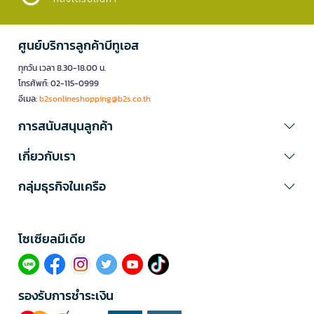
ศูนย์บริการลูกค้าบีทูเอส
ทุกวัน เวลา 8.30-18.00 น.
โทรศัพท์: 02-115-0999
อีเมล:
b2sonlineshopping@b2s.co.th
การสนับสนุนลูกค้า
เกี่ยวกับเรา
กลุ่มธุรกิจในเครือ
โซเซียลมีเดีย​
รองรับการชำระเงิน