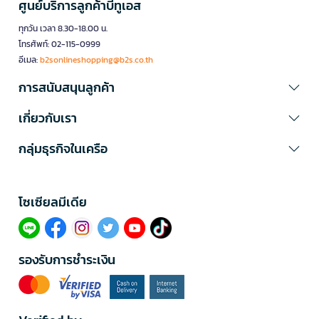
ศูนย์บริการลูกค้าบีทูเอส
ทุกวัน เวลา 8.30-18.00 น.
โทรศัพท์: 02-115-0999
อีเมล:
b2sonlineshopping@b2s.co.th
การสนับสนุนลูกค้า
เกี่ยวกับเรา
กลุ่มธุรกิจในเครือ
โซเซียลมีเดีย​
รองรับการชำระเงิน