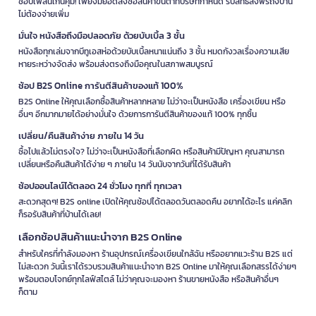
ช้อปเพลินเกินคุ้ม! เพียงมียอดสั่งซื้อสินค้าขั้นต่ำที่บริษัทกำหนด รับสิทธิ์ส่งฟรีถึงบ้าน
ไม่ต้องจ่ายเพิ่ม
มั่นใจ หนังสือถึงมือปลอดภัย ด้วยบับเบิ้ล 3 ชั้น
หนังสือทุกเล่มจากบีทูเอสห่อด้วยบับเบิ้ลหนาแน่นถึง 3 ชั้น หมดกังวลเรื่องความเสีย
หายระหว่างจัดส่ง พร้อมส่งตรงถึงมือคุณในสภาพสมบูรณ์
ช้อป B2S Online การันตีสินค้าของแท้ 100%
B2S Online ให้คุณเลือกซื้อสินค้าหลากหลาย ไม่ว่าจะเป็นหนังสือ เครื่องเขียน หรือ
อื่นๆ อีกมากมายได้อย่างมั่นใจ ด้วยการการันตีสินค้าของแท้ 100% ทุกชิ้น
เปลี่ยน/คืนสินค้าง่าย ภายใน 14 วัน
ซื้อไปแล้วไม่ตรงใจ? ไม่ว่าจะเป็นหนังสือที่เลือกผิด หรือสินค้ามีปัญหา คุณสามารถ
เปลี่ยนหรือคืนสินค้าได้ง่าย ๆ ภายใน 14 วันนับจากวันที่ได้รับสินค้า
ช้อปออนไลน์ได้ตลอด 24 ชั่วโมง ทุกที่ ทุกเวลา
สะดวกสุดๆ! B2S online เปิดให้คุณช้อปได้ตลอดวันตลอดคืน อยากได้อะไร แค่คลิก
ก็รอรับสินค้าที่บ้านได้เลย!
เลือกช้อปสินค้าแนะนำจาก B2S Online
สำหรับใครที่กำลังมองหา ร้านอุปกรณ์เครื่องเขียนใกล้ฉัน หรืออยากแวะร้าน B2S แต่
ไม่สะดวก วันนี้เราได้รวบรวมสินค้าแนะนำจาก B2S Online มาให้คุณเลือกสรรได้ง่ายๆ
พร้อมตอบโจทย์ทุกไลฟ์สไตล์ ไม่ว่าคุณจะมองหา ร้านขายหนังสือ หรือสินค้าอื่นๆ
ก็ตาม