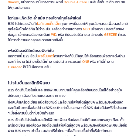
Xiaomi
, หน้ากากอนามัยทางการแพทย์
Double A Care
และสินค้าอื่น ๆ อีกมากมาย
ให้คุณเลือกสรร
ไอทีและแก็ดเจ็ต ล้ำสมัย ตอบโจทย์ทุกไลฟ์สไตล์
B2S ได้คัดสรรสินค้า
ไอทีและแก็ดเจ็ต
คุณภาพเยี่ยมมาให้คุณเลือกสรร เพื่อตอบโจทย์
ทุกไลฟ์สไตล์ดิจิทัล ไม่ว่าจะเป็น เครื่องทำลายเอกสาร
NEO
เพื่อความปลอดภัยของ
ข้อมูล, เอ็กซ์เทอนัลฮาร์ดดิสก์
WD
, หรือ คีย์บอร์ดไร้สายเมาส์คอมโบ
GEEZER
ที่ช่วย
ให้การทำงานของคุณสะดวกสบายยิ่งขึ้น
เฟอร์นิเจอร์ดีไซน์ครบฟังก์ชั่น
นอกจากนี้ B2S ยังมี
เฟอร์นิเจอร์
ครบทุกฟังก์ชันให้คุณได้เลือกสรรเพื่อตกแต่งบ้าน
และที่ทำงาน ไม่ว่าจะเป็นโต๊ะทำงานพับได้ จากแบรนด์
ONE
หรือ เก้าอี้ทำงาน
Furradec
ก็มีให้เลือกครบครัน
โปรโมชั่นและสิทธิพิเศษ
B2S จัดเต็มโปรโมชั่นและสิทธิพิเศษมากมายให้คุณเลือกช้อปออนไลน์ได้อย่างจุใจ
อัปเดตทุกเดือนกับแคมเปญลดราคาแรง
ทั้งสินค้าเครื่องเขียน หนังสือขายดี และไอเทมไลฟ์สไตล์สุดชิค พร้อมคูปองส่วนลด
และดีลพิเศษเมื่อช้อปผ่าน B2S.co.th เท่านั้น นอกจากนี้ B2S ยังใจดีส่งฟรีทั่วประเทศ
*เมื่อสั่งครบขั้นต่ำที่บริษัทกำหนด
B2S จัดเต็มโปรโมชั่นและสิทธิพิเศษเพียบ ช้อปออนไลน์ได้เลย! ลดแรงทุกเดือน ทั้ง
เครื่องเขียน หนังสือดัง ของไอเทมไลฟ์สไตล์สุดชิค พร้อมคูปองส่วนลดพิเศษเมื่อซื้อ
ผ่าน B2S.co.th เท่านั้น และส่งฟรีทั่วไทย *เมื่อสั่งครบขั้นต่ำที่บริษัทกำหนด