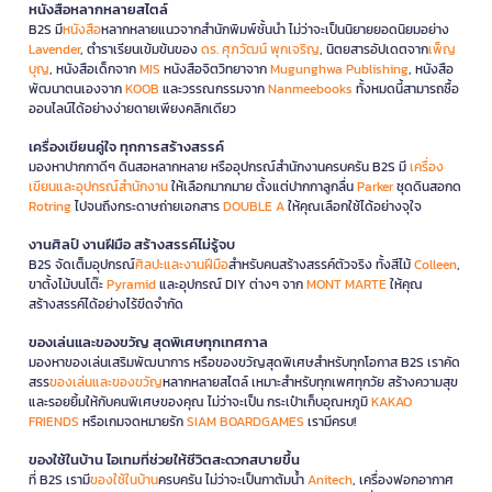
หนังสือหลากหลายสไตล์
B2S มี
หนังสือ
หลากหลายแนวจากสำนักพิมพ์ชั้นนำ ไม่ว่าจะเป็นนิยายยอดนิยมอย่าง
Lavender
, ตำราเรียนเข้มข้นของ
ดร. ศุภวัฒน์ พุกเจริญ
, นิตยสารอัปเดตจาก
เพ็ญ
บุญ
, หนังสือเด็กจาก
MIS
หนังสือจิตวิทยาจาก
Mugunghwa Publishing
, หนังสือ
พัฒนาตนเองจาก
KOOB
และวรรณกรรมจาก
Nanmeebooks
ทั้งหมดนี้สามารถซื้อ
ออนไลน์ได้อย่างง่ายดายเพียงคลิกเดียว
เครื่องเขียนคู่ใจ ทุกการสร้างสรรค์
มองหาปากกาดีๆ ดินสอหลากหลาย หรืออุปกรณ์สำนักงานครบครัน B2S มี
เครื่อง
เขียนและอุปกรณ์สำนักงาน
ให้เลือกมากมาย ตั้งแต่ปากกาลูกลื่น
Parker
ชุดดินสอกด
Rotring
ไปจนถึงกระดาษถ่ายเอกสาร
DOUBLE A
ให้คุณเลือกใช้ได้อย่างจุใจ
งานศิลป์ งานฝีมือ สร้างสรรค์ไม่รู้จบ
B2S จัดเต็มอุปกรณ์
ศิลปะและงานฝีมือ
สำหรับคนสร้างสรรค์ตัวจริง ทั้งสีไม้
Colleen
,
ขาตั้งไม้บนโต๊ะ
Pyramid
และอุปกรณ์ DIY ต่างๆ จาก
MONT MARTE
ให้คุณ
สร้างสรรค์ได้อย่างไร้ขีดจำกัด
ของเล่นและของขวัญ สุดพิเศษทุกเทศกาล
มองหาของเล่นเสริมพัฒนาการ หรือของขวัญสุดพิเศษสำหรับทุกโอกาส B2S เราคัด
สรร
ของเล่นและของขวัญ
หลากหลายสไตล์ เหมาะสำหรับทุกเพศทุกวัย สร้างความสุข
และรอยยิ้มให้กับคนพิเศษของคุณ ไม่ว่าจะเป็น กระเป๋าเก็บอุณหภูมิ
KAKAO
FRIENDS
หรือเกมจดหมายรัก
SIAM BOARDGAMES
เรามีครบ!
ของใช้ในบ้าน ไอเทมที่ช่วยให้ชีวิตสะดวกสบายขึ้น
ที่ B2S เรามี
ของใช้ในบ้าน
ครบครัน ไม่ว่าจะเป็นกาต้มน้ำ
Anitech
, เครื่องฟอกอากาศ