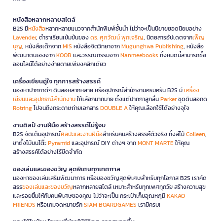
หนังสือหลากหลายสไตล์
B2S มี
หนังสือ
หลากหลายแนวจากสำนักพิมพ์ชั้นนำ ไม่ว่าจะเป็นนิยายยอดนิยมอย่าง
Lavender
, ตำราเรียนเข้มข้นของ
ดร. ศุภวัฒน์ พุกเจริญ
, นิตยสารอัปเดตจาก
เพ็ญ
บุญ
, หนังสือเด็กจาก
MIS
หนังสือจิตวิทยาจาก
Mugunghwa Publishing
, หนังสือ
พัฒนาตนเองจาก
KOOB
และวรรณกรรมจาก
Nanmeebooks
ทั้งหมดนี้สามารถซื้อ
ออนไลน์ได้อย่างง่ายดายเพียงคลิกเดียว
เครื่องเขียนคู่ใจ ทุกการสร้างสรรค์
มองหาปากกาดีๆ ดินสอหลากหลาย หรืออุปกรณ์สำนักงานครบครัน B2S มี
เครื่อง
เขียนและอุปกรณ์สำนักงาน
ให้เลือกมากมาย ตั้งแต่ปากกาลูกลื่น
Parker
ชุดดินสอกด
Rotring
ไปจนถึงกระดาษถ่ายเอกสาร
DOUBLE A
ให้คุณเลือกใช้ได้อย่างจุใจ
งานศิลป์ งานฝีมือ สร้างสรรค์ไม่รู้จบ
B2S จัดเต็มอุปกรณ์
ศิลปะและงานฝีมือ
สำหรับคนสร้างสรรค์ตัวจริง ทั้งสีไม้
Colleen
,
ขาตั้งไม้บนโต๊ะ
Pyramid
และอุปกรณ์ DIY ต่างๆ จาก
MONT MARTE
ให้คุณ
สร้างสรรค์ได้อย่างไร้ขีดจำกัด
ของเล่นและของขวัญ สุดพิเศษทุกเทศกาล
มองหาของเล่นเสริมพัฒนาการ หรือของขวัญสุดพิเศษสำหรับทุกโอกาส B2S เราคัด
สรร
ของเล่นและของขวัญ
หลากหลายสไตล์ เหมาะสำหรับทุกเพศทุกวัย สร้างความสุข
และรอยยิ้มให้กับคนพิเศษของคุณ ไม่ว่าจะเป็น กระเป๋าเก็บอุณหภูมิ
KAKAO
FRIENDS
หรือเกมจดหมายรัก
SIAM BOARDGAMES
เรามีครบ!