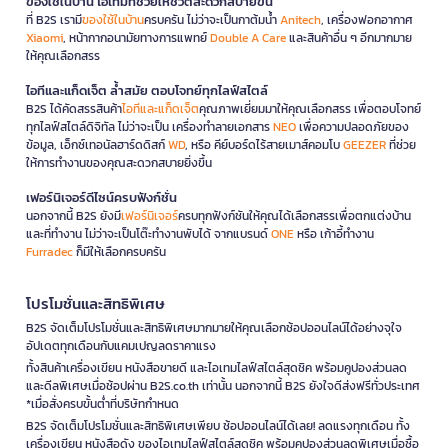
ของใช้ในบ้าน ไอเทมที่ช่วยให้ชีวิตสะดวกสบายขึ้น
ที่ B2S เรามี
ของใช้ในบ้าน
ครบครัน ไม่ว่าจะเป็นกาต้มน้ำ
Anitech
, เครื่องฟอกอากาศ
Xiaomi
, หน้ากากอนามัยทางการแพทย์
Double A Care
และสินค้าอื่น ๆ อีกมากมาย
ให้คุณเลือกสรร
ไอทีและแก็ดเจ็ต ล้ำสมัย ตอบโจทย์ทุกไลฟ์สไตล์
B2S ได้คัดสรรสินค้า
ไอทีและแก็ดเจ็ต
คุณภาพเยี่ยมมาให้คุณเลือกสรร เพื่อตอบโจทย์
ทุกไลฟ์สไตล์ดิจิทัล ไม่ว่าจะเป็น เครื่องทำลายเอกสาร
NEO
เพื่อความปลอดภัยของ
ข้อมูล, เอ็กซ์เทอนัลฮาร์ดดิสก์
WD
, หรือ คีย์บอร์ดไร้สายเมาส์คอมโบ
GEEZER
ที่ช่วย
ให้การทำงานของคุณสะดวกสบายยิ่งขึ้น
เฟอร์นิเจอร์ดีไซน์ครบฟังก์ชั่น
นอกจากนี้ B2S ยังมี
เฟอร์นิเจอร์
ครบทุกฟังก์ชันให้คุณได้เลือกสรรเพื่อตกแต่งบ้าน
และที่ทำงาน ไม่ว่าจะเป็นโต๊ะทำงานพับได้ จากแบรนด์
ONE
หรือ เก้าอี้ทำงาน
Furradec
ก็มีให้เลือกครบครัน
โปรโมชั่นและสิทธิพิเศษ
B2S จัดเต็มโปรโมชั่นและสิทธิพิเศษมากมายให้คุณเลือกช้อปออนไลน์ได้อย่างจุใจ
อัปเดตทุกเดือนกับแคมเปญลดราคาแรง
ทั้งสินค้าเครื่องเขียน หนังสือขายดี และไอเทมไลฟ์สไตล์สุดชิค พร้อมคูปองส่วนลด
และดีลพิเศษเมื่อช้อปผ่าน B2S.co.th เท่านั้น นอกจากนี้ B2S ยังใจดีส่งฟรีทั่วประเทศ
*เมื่อสั่งครบขั้นต่ำที่บริษัทกำหนด
B2S จัดเต็มโปรโมชั่นและสิทธิพิเศษเพียบ ช้อปออนไลน์ได้เลย! ลดแรงทุกเดือน ทั้ง
เครื่องเขียน หนังสือดัง ของไอเทมไลฟ์สไตล์สุดชิค พร้อมคูปองส่วนลดพิเศษเมื่อซื้อ