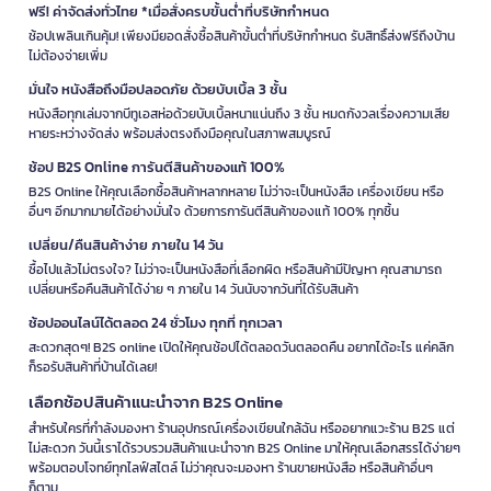
ฟรี! ค่าจัดส่งทั่วไทย *เมื่อสั่งครบขั้นต่ำที่บริษัทกำหนด
ช้อปเพลินเกินคุ้ม! เพียงมียอดสั่งซื้อสินค้าขั้นต่ำที่บริษัทกำหนด รับสิทธิ์ส่งฟรีถึงบ้าน
ไม่ต้องจ่ายเพิ่ม
มั่นใจ หนังสือถึงมือปลอดภัย ด้วยบับเบิ้ล 3 ชั้น
หนังสือทุกเล่มจากบีทูเอสห่อด้วยบับเบิ้ลหนาแน่นถึง 3 ชั้น หมดกังวลเรื่องความเสีย
หายระหว่างจัดส่ง พร้อมส่งตรงถึงมือคุณในสภาพสมบูรณ์
ช้อป B2S Online การันตีสินค้าของแท้ 100%
B2S Online ให้คุณเลือกซื้อสินค้าหลากหลาย ไม่ว่าจะเป็นหนังสือ เครื่องเขียน หรือ
อื่นๆ อีกมากมายได้อย่างมั่นใจ ด้วยการการันตีสินค้าของแท้ 100% ทุกชิ้น
เปลี่ยน/คืนสินค้าง่าย ภายใน 14 วัน
ซื้อไปแล้วไม่ตรงใจ? ไม่ว่าจะเป็นหนังสือที่เลือกผิด หรือสินค้ามีปัญหา คุณสามารถ
เปลี่ยนหรือคืนสินค้าได้ง่าย ๆ ภายใน 14 วันนับจากวันที่ได้รับสินค้า
ช้อปออนไลน์ได้ตลอด 24 ชั่วโมง ทุกที่ ทุกเวลา
สะดวกสุดๆ! B2S online เปิดให้คุณช้อปได้ตลอดวันตลอดคืน อยากได้อะไร แค่คลิก
ก็รอรับสินค้าที่บ้านได้เลย!
เลือกช้อปสินค้าแนะนำจาก B2S Online
สำหรับใครที่กำลังมองหา ร้านอุปกรณ์เครื่องเขียนใกล้ฉัน หรืออยากแวะร้าน B2S แต่
ไม่สะดวก วันนี้เราได้รวบรวมสินค้าแนะนำจาก B2S Online มาให้คุณเลือกสรรได้ง่ายๆ
พร้อมตอบโจทย์ทุกไลฟ์สไตล์ ไม่ว่าคุณจะมองหา ร้านขายหนังสือ หรือสินค้าอื่นๆ
ก็ตาม