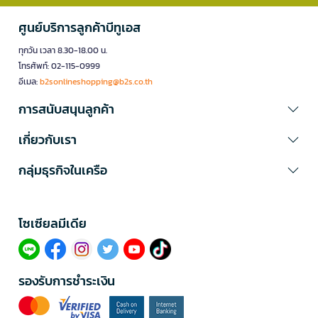
ศูนย์บริการลูกค้าบีทูเอส
ทุกวัน เวลา 8.30-18.00 น.
โทรศัพท์: 02-115-0999
อีเมล:
b2sonlineshopping@b2s.co.th
การสนับสนุนลูกค้า
เกี่ยวกับเรา
กลุ่มธุรกิจในเครือ
โซเซียลมีเดีย​
รองรับการชำระเงิน