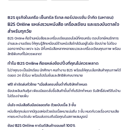
B2S ธุรกิจในเครือ เซ็นทรัล รีเทล คอร์ปอเรชั่น จำกัด (มหาชน)
B2S Online แหล่งรวมหนังสือ เครื่องเขียน และแรงบันดาลใจ
สำหรับทุกวัย
B2S Online คือร้านหนังสือและเครื่องเขียนออนไลน์ที่ครบครัน ตอบโจทย์คนรักการ
อ่านและงานเขียน ให้คุณรู้สึกเหมือนมีร้านหนังสือใกล้ฉันอยู่ในมือ ช้อปง่าย ไม่ต้อง
ออกจากบ้าน เพราะ b2s มีทั้งหนังสือหลากหลายแนวและเครื่องเขียนคุณภาพ พร้อม
สิทธิพิเศษที่ไม่ควรพลาด!
ทำไม B2S Online คือแหล่งช้อปปิ้งที่คุณไม่ควรพลาด
ไม่ว่าคุณจะเป็นนักเรียน นักศึกษา คนทำงาน B2S พร้อมให้คุณเลือกสินค้าคุณภาพได้
ตลอด 24 ชั่วโมง พร้อมโปรโมชั่นและสิทธิพิเศษมากมาย
ฟรี! ค่าจัดส่งทั่วไทย *เมื่อสั่งครบขั้นต่ำที่บริษัทกำหนด
ช้อปเพลินเกินคุ้ม! เพียงมียอดสั่งซื้อสินค้าขั้นต่ำที่บริษัทกำหนด รับสิทธิ์ส่งฟรีถึงบ้าน
ไม่ต้องจ่ายเพิ่ม
มั่นใจ หนังสือถึงมือปลอดภัย ด้วยบับเบิ้ล 3 ชั้น
หนังสือทุกเล่มจากบีทูเอสห่อด้วยบับเบิ้ลหนาแน่นถึง 3 ชั้น หมดกังวลเรื่องความเสีย
หายระหว่างจัดส่ง พร้อมส่งตรงถึงมือคุณในสภาพสมบูรณ์
ช้อป B2S Online การันตีสินค้าของแท้ 100%