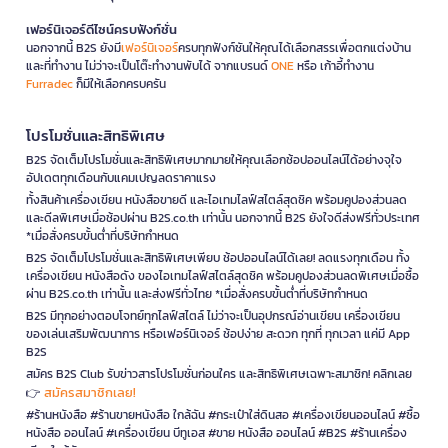
เฟอร์นิเจอร์ดีไซน์ครบฟังก์ชั่น
นอกจากนี้ B2S ยังมี
เฟอร์นิเจอร์
ครบทุกฟังก์ชันให้คุณได้เลือกสรรเพื่อตกแต่งบ้าน
และที่ทำงาน ไม่ว่าจะเป็นโต๊ะทำงานพับได้ จากแบรนด์
ONE
หรือ เก้าอี้ทำงาน
Furradec
ก็มีให้เลือกครบครัน
โปรโมชั่นและสิทธิพิเศษ
B2S จัดเต็มโปรโมชั่นและสิทธิพิเศษมากมายให้คุณเลือกช้อปออนไลน์ได้อย่างจุใจ
อัปเดตทุกเดือนกับแคมเปญลดราคาแรง
ทั้งสินค้าเครื่องเขียน หนังสือขายดี และไอเทมไลฟ์สไตล์สุดชิค พร้อมคูปองส่วนลด
และดีลพิเศษเมื่อช้อปผ่าน B2S.co.th เท่านั้น นอกจากนี้ B2S ยังใจดีส่งฟรีทั่วประเทศ
*เมื่อสั่งครบขั้นต่ำที่บริษัทกำหนด
B2S จัดเต็มโปรโมชั่นและสิทธิพิเศษเพียบ ช้อปออนไลน์ได้เลย! ลดแรงทุกเดือน ทั้ง
เครื่องเขียน หนังสือดัง ของไอเทมไลฟ์สไตล์สุดชิค พร้อมคูปองส่วนลดพิเศษเมื่อซื้อ
ผ่าน B2S.co.th เท่านั้น และส่งฟรีทั่วไทย *เมื่อสั่งครบขั้นต่ำที่บริษัทกำหนด
B2S มีทุกอย่างตอบโจทย์ทุกไลฟ์สไตล์ ไม่ว่าจะเป็นอุปกรณ์อ่านเขียน เครื่องเขียน
ของเล่นเสริมพัฒนาการ หรือเฟอร์นิเจอร์ ช้อปง่าย สะดวก ทุกที่ ทุกเวลา แค่มี App
B2S
สมัคร B2S Club รับข่าวสารโปรโมชั่นก่อนใคร และสิทธิพิเศษเฉพาะสมาชิก! คลิกเลย
สมัครสมาชิกเลย!
👉
#ร้านหนังสือ #ร้านขายหนังสือ ใกล้ฉัน #กระเป๋าใส่ดินสอ #เครื่องเขียนออนไลน์ #ซื้อ
หนังสือ ออนไลน์ #เครื่องเขียน บีทูเอส #ขาย หนังสือ ออนไลน์ #B2S #ร้านเครื่อง