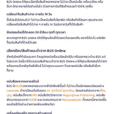
B2S Online ให้คุณเลือกซื้อสินค้าหลากหลาย ไม่ว่าจะเป็นหนังสือ เครื่องเขียน หรือ
อื่นๆ อีกมากมายได้อย่างมั่นใจ ด้วยการการันตีสินค้าของแท้ 100% ทุกชิ้น
เปลี่ยน/คืนสินค้าง่าย ภายใน 14 วัน
ซื้อไปแล้วไม่ตรงใจ? ไม่ว่าจะเป็นหนังสือที่เลือกผิด หรือสินค้ามีปัญหา คุณสามารถ
เปลี่ยนหรือคืนสินค้าได้ง่าย ๆ ภายใน 14 วันนับจากวันที่ได้รับสินค้า
ช้อปออนไลน์ได้ตลอด 24 ชั่วโมง ทุกที่ ทุกเวลา
สะดวกสุดๆ! B2S online เปิดให้คุณช้อปได้ตลอดวันตลอดคืน อยากได้อะไร แค่คลิก
ก็รอรับสินค้าที่บ้านได้เลย!
เลือกช้อปสินค้าแนะนำจาก B2S Online
สำหรับใครที่กำลังมองหา ร้านอุปกรณ์เครื่องเขียนใกล้ฉัน หรืออยากแวะร้าน B2S แต่
ไม่สะดวก วันนี้เราได้รวบรวมสินค้าแนะนำจาก B2S Online มาให้คุณเลือกสรรได้ง่ายๆ
พร้อมตอบโจทย์ทุกไลฟ์สไตล์ ไม่ว่าคุณจะมองหา ร้านขายหนังสือ หรือสินค้าอื่นๆ
ก็ตาม
หนังสือหลากหลายสไตล์
B2S มี
หนังสือ
หลากหลายแนวจากสำนักพิมพ์ชั้นนำ ไม่ว่าจะเป็นนิยายยอดนิยมอย่าง
Lavender
, ตำราเรียนเข้มข้นของ
ดร. ศุภวัฒน์ พุกเจริญ
, นิตยสารอัปเดตจาก
เพ็ญ
บุญ
, หนังสือเด็กจาก
MIS
หนังสือจิตวิทยาจาก
Mugunghwa Publishing
, หนังสือ
พัฒนาตนเองจาก
KOOB
และวรรณกรรมจาก
Nanmeebooks
ทั้งหมดนี้สามารถซื้อ
ออนไลน์ได้อย่างง่ายดายเพียงคลิกเดียว
เครื่องเขียนคู่ใจ ทุกการสร้างสรรค์