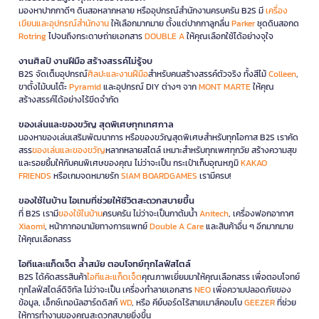
มองหาปากกาดีๆ ดินสอหลากหลาย หรืออุปกรณ์สำนักงานครบครัน B2S มี
เครื่อง
เขียนและอุปกรณ์สำนักงาน
ให้เลือกมากมาย ตั้งแต่ปากกาลูกลื่น
Parker
ชุดดินสอกด
Rotring
ไปจนถึงกระดาษถ่ายเอกสาร
DOUBLE A
ให้คุณเลือกใช้ได้อย่างจุใจ
งานศิลป์ งานฝีมือ สร้างสรรค์ไม่รู้จบ
B2S จัดเต็มอุปกรณ์
ศิลปะและงานฝีมือ
สำหรับคนสร้างสรรค์ตัวจริง ทั้งสีไม้
Colleen
,
ขาตั้งไม้บนโต๊ะ
Pyramid
และอุปกรณ์ DIY ต่างๆ จาก
MONT MARTE
ให้คุณ
สร้างสรรค์ได้อย่างไร้ขีดจำกัด
ของเล่นและของขวัญ สุดพิเศษทุกเทศกาล
มองหาของเล่นเสริมพัฒนาการ หรือของขวัญสุดพิเศษสำหรับทุกโอกาส B2S เราคัด
สรร
ของเล่นและของขวัญ
หลากหลายสไตล์ เหมาะสำหรับทุกเพศทุกวัย สร้างความสุข
และรอยยิ้มให้กับคนพิเศษของคุณ ไม่ว่าจะเป็น กระเป๋าเก็บอุณหภูมิ
KAKAO
FRIENDS
หรือเกมจดหมายรัก
SIAM BOARDGAMES
เรามีครบ!
ของใช้ในบ้าน ไอเทมที่ช่วยให้ชีวิตสะดวกสบายขึ้น
ที่ B2S เรามี
ของใช้ในบ้าน
ครบครัน ไม่ว่าจะเป็นกาต้มน้ำ
Anitech
, เครื่องฟอกอากาศ
Xiaomi
, หน้ากากอนามัยทางการแพทย์
Double A Care
และสินค้าอื่น ๆ อีกมากมาย
ให้คุณเลือกสรร
ไอทีและแก็ดเจ็ต ล้ำสมัย ตอบโจทย์ทุกไลฟ์สไตล์
B2S ได้คัดสรรสินค้า
ไอทีและแก็ดเจ็ต
คุณภาพเยี่ยมมาให้คุณเลือกสรร เพื่อตอบโจทย์
ทุกไลฟ์สไตล์ดิจิทัล ไม่ว่าจะเป็น เครื่องทำลายเอกสาร
NEO
เพื่อความปลอดภัยของ
ข้อมูล, เอ็กซ์เทอนัลฮาร์ดดิสก์
WD
, หรือ คีย์บอร์ดไร้สายเมาส์คอมโบ
GEEZER
ที่ช่วย
ให้การทำงานของคุณสะดวกสบายยิ่งขึ้น