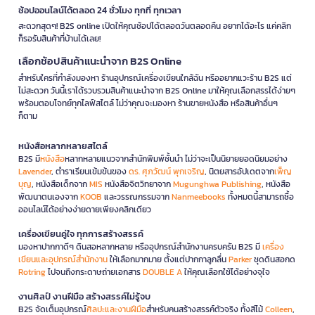
ช้อปออนไลน์ได้ตลอด 24 ชั่วโมง ทุกที่ ทุกเวลา
สะดวกสุดๆ! B2S online เปิดให้คุณช้อปได้ตลอดวันตลอดคืน อยากได้อะไร แค่คลิก
ก็รอรับสินค้าที่บ้านได้เลย!
เลือกช้อปสินค้าแนะนำจาก B2S Online
สำหรับใครที่กำลังมองหา ร้านอุปกรณ์เครื่องเขียนใกล้ฉัน หรืออยากแวะร้าน B2S แต่
ไม่สะดวก วันนี้เราได้รวบรวมสินค้าแนะนำจาก B2S Online มาให้คุณเลือกสรรได้ง่ายๆ
พร้อมตอบโจทย์ทุกไลฟ์สไตล์ ไม่ว่าคุณจะมองหา ร้านขายหนังสือ หรือสินค้าอื่นๆ
ก็ตาม
หนังสือหลากหลายสไตล์
B2S มี
หนังสือ
หลากหลายแนวจากสำนักพิมพ์ชั้นนำ ไม่ว่าจะเป็นนิยายยอดนิยมอย่าง
Lavender
, ตำราเรียนเข้มข้นของ
ดร. ศุภวัฒน์ พุกเจริญ
, นิตยสารอัปเดตจาก
เพ็ญ
บุญ
, หนังสือเด็กจาก
MIS
หนังสือจิตวิทยาจาก
Mugunghwa Publishing
, หนังสือ
พัฒนาตนเองจาก
KOOB
และวรรณกรรมจาก
Nanmeebooks
ทั้งหมดนี้สามารถซื้อ
ออนไลน์ได้อย่างง่ายดายเพียงคลิกเดียว
เครื่องเขียนคู่ใจ ทุกการสร้างสรรค์
มองหาปากกาดีๆ ดินสอหลากหลาย หรืออุปกรณ์สำนักงานครบครัน B2S มี
เครื่อง
เขียนและอุปกรณ์สำนักงาน
ให้เลือกมากมาย ตั้งแต่ปากกาลูกลื่น
Parker
ชุดดินสอกด
Rotring
ไปจนถึงกระดาษถ่ายเอกสาร
DOUBLE A
ให้คุณเลือกใช้ได้อย่างจุใจ
งานศิลป์ งานฝีมือ สร้างสรรค์ไม่รู้จบ
B2S จัดเต็มอุปกรณ์
ศิลปะและงานฝีมือ
สำหรับคนสร้างสรรค์ตัวจริง ทั้งสีไม้
Colleen
,