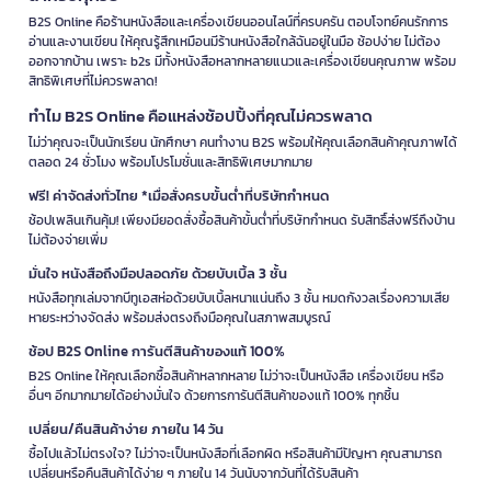
B2S Online คือร้านหนังสือและเครื่องเขียนออนไลน์ที่ครบครัน ตอบโจทย์คนรักการ
อ่านและงานเขียน ให้คุณรู้สึกเหมือนมีร้านหนังสือใกล้ฉันอยู่ในมือ ช้อปง่าย ไม่ต้อง
ออกจากบ้าน เพราะ b2s มีทั้งหนังสือหลากหลายแนวและเครื่องเขียนคุณภาพ พร้อม
สิทธิพิเศษที่ไม่ควรพลาด!
ทำไม B2S Online คือแหล่งช้อปปิ้งที่คุณไม่ควรพลาด
ไม่ว่าคุณจะเป็นนักเรียน นักศึกษา คนทำงาน B2S พร้อมให้คุณเลือกสินค้าคุณภาพได้
ตลอด 24 ชั่วโมง พร้อมโปรโมชั่นและสิทธิพิเศษมากมาย
ฟรี! ค่าจัดส่งทั่วไทย *เมื่อสั่งครบขั้นต่ำที่บริษัทกำหนด
ช้อปเพลินเกินคุ้ม! เพียงมียอดสั่งซื้อสินค้าขั้นต่ำที่บริษัทกำหนด รับสิทธิ์ส่งฟรีถึงบ้าน
ไม่ต้องจ่ายเพิ่ม
มั่นใจ หนังสือถึงมือปลอดภัย ด้วยบับเบิ้ล 3 ชั้น
หนังสือทุกเล่มจากบีทูเอสห่อด้วยบับเบิ้ลหนาแน่นถึง 3 ชั้น หมดกังวลเรื่องความเสีย
หายระหว่างจัดส่ง พร้อมส่งตรงถึงมือคุณในสภาพสมบูรณ์
ช้อป B2S Online การันตีสินค้าของแท้ 100%
B2S Online ให้คุณเลือกซื้อสินค้าหลากหลาย ไม่ว่าจะเป็นหนังสือ เครื่องเขียน หรือ
อื่นๆ อีกมากมายได้อย่างมั่นใจ ด้วยการการันตีสินค้าของแท้ 100% ทุกชิ้น
เปลี่ยน/คืนสินค้าง่าย ภายใน 14 วัน
ซื้อไปแล้วไม่ตรงใจ? ไม่ว่าจะเป็นหนังสือที่เลือกผิด หรือสินค้ามีปัญหา คุณสามารถ
เปลี่ยนหรือคืนสินค้าได้ง่าย ๆ ภายใน 14 วันนับจากวันที่ได้รับสินค้า