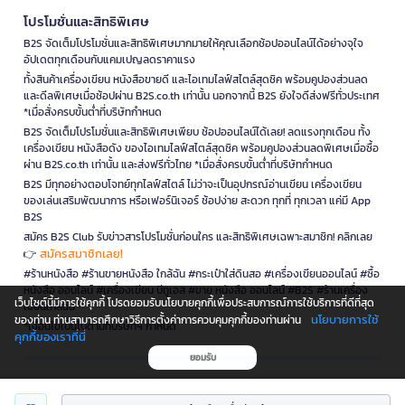
โปรโมชั่นและสิทธิพิเศษ
B2S จัดเต็มโปรโมชั่นและสิทธิพิเศษมากมายให้คุณเลือกช้อปออนไลน์ได้อย่างจุใจ
อัปเดตทุกเดือนกับแคมเปญลดราคาแรง
ทั้งสินค้าเครื่องเขียน หนังสือขายดี และไอเทมไลฟ์สไตล์สุดชิค พร้อมคูปองส่วนลด
และดีลพิเศษเมื่อช้อปผ่าน B2S.co.th เท่านั้น นอกจากนี้ B2S ยังใจดีส่งฟรีทั่วประเทศ
*เมื่อสั่งครบขั้นต่ำที่บริษัทกำหนด
B2S จัดเต็มโปรโมชั่นและสิทธิพิเศษเพียบ ช้อปออนไลน์ได้เลย! ลดแรงทุกเดือน ทั้ง
เครื่องเขียน หนังสือดัง ของไอเทมไลฟ์สไตล์สุดชิค พร้อมคูปองส่วนลดพิเศษเมื่อซื้อ
ผ่าน B2S.co.th เท่านั้น และส่งฟรีทั่วไทย *เมื่อสั่งครบขั้นต่ำที่บริษัทกำหนด
B2S มีทุกอย่างตอบโจทย์ทุกไลฟ์สไตล์ ไม่ว่าจะเป็นอุปกรณ์อ่านเขียน เครื่องเขียน
ของเล่นเสริมพัฒนาการ หรือเฟอร์นิเจอร์ ช้อปง่าย สะดวก ทุกที่ ทุกเวลา แค่มี App
B2S
สมัคร B2S Club รับข่าวสารโปรโมชั่นก่อนใคร และสิทธิพิเศษเฉพาะสมาชิก! คลิกเลย
สมัครสมาชิกเลย!
👉
#ร้านหนังสือ #ร้านขายหนังสือ ใกล้ฉัน #กระเป๋าใส่ดินสอ #เครื่องเขียนออนไลน์ #ซื้อ
หนังสือ ออนไลน์ #เครื่องเขียน บีทูเอส #ขาย หนังสือ ออนไลน์ #B2S #ร้านเครื่อง
เว็บไซต์นี้มีการใช้คุกกี้ โปรดยอมรับนโยบายคุกกี้เพื่อประสบการณ์การใช้บริการที่ดีที่สุด
เขียนใกล้ฉัน
นโยบายการใช้
ของท่าน ท่านสามารถศึกษาวิธีการตั้งค่าการควบคุมคุกกี้ของท่านผ่าน
*เงื่อนไขเป็นไปตามที่บริษัทฯ กำหนด
คุกกี้ของเราที่นี่
ยอมรับ
is a company operating under