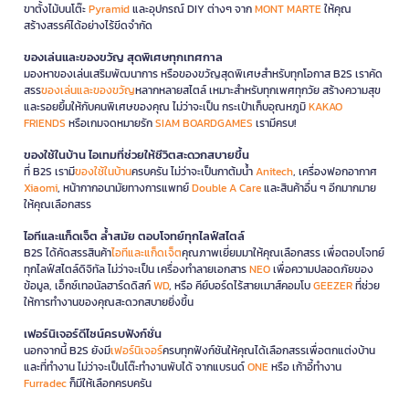
ขาตั้งไม้บนโต๊ะ
Pyramid
และอุปกรณ์ DIY ต่างๆ จาก
MONT MARTE
ให้คุณ
สร้างสรรค์ได้อย่างไร้ขีดจำกัด
ของเล่นและของขวัญ สุดพิเศษทุกเทศกาล
มองหาของเล่นเสริมพัฒนาการ หรือของขวัญสุดพิเศษสำหรับทุกโอกาส B2S เราคัด
สรร
ของเล่นและของขวัญ
หลากหลายสไตล์ เหมาะสำหรับทุกเพศทุกวัย สร้างความสุข
และรอยยิ้มให้กับคนพิเศษของคุณ ไม่ว่าจะเป็น กระเป๋าเก็บอุณหภูมิ
KAKAO
FRIENDS
หรือเกมจดหมายรัก
SIAM BOARDGAMES
เรามีครบ!
ของใช้ในบ้าน ไอเทมที่ช่วยให้ชีวิตสะดวกสบายขึ้น
ที่ B2S เรามี
ของใช้ในบ้าน
ครบครัน ไม่ว่าจะเป็นกาต้มน้ำ
Anitech
, เครื่องฟอกอากาศ
Xiaomi
, หน้ากากอนามัยทางการแพทย์
Double A Care
และสินค้าอื่น ๆ อีกมากมาย
ให้คุณเลือกสรร
ไอทีและแก็ดเจ็ต ล้ำสมัย ตอบโจทย์ทุกไลฟ์สไตล์
B2S ได้คัดสรรสินค้า
ไอทีและแก็ดเจ็ต
คุณภาพเยี่ยมมาให้คุณเลือกสรร เพื่อตอบโจทย์
ทุกไลฟ์สไตล์ดิจิทัล ไม่ว่าจะเป็น เครื่องทำลายเอกสาร
NEO
เพื่อความปลอดภัยของ
ข้อมูล, เอ็กซ์เทอนัลฮาร์ดดิสก์
WD
, หรือ คีย์บอร์ดไร้สายเมาส์คอมโบ
GEEZER
ที่ช่วย
ให้การทำงานของคุณสะดวกสบายยิ่งขึ้น
เฟอร์นิเจอร์ดีไซน์ครบฟังก์ชั่น
นอกจากนี้ B2S ยังมี
เฟอร์นิเจอร์
ครบทุกฟังก์ชันให้คุณได้เลือกสรรเพื่อตกแต่งบ้าน
และที่ทำงาน ไม่ว่าจะเป็นโต๊ะทำงานพับได้ จากแบรนด์
ONE
หรือ เก้าอี้ทำงาน
Furradec
ก็มีให้เลือกครบครัน