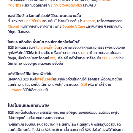
FRIENDS
หรือเกมจดหมายรัก
SIAM BOARDGAMES
เรามีครบ!
ของใช้ในบ้าน ไอเทมที่ช่วยให้ชีวิตสะดวกสบายขึ้น
ที่ B2S เรามี
ของใช้ในบ้าน
ครบครัน ไม่ว่าจะเป็นกาต้มน้ำ
Anitech
, เครื่องฟอกอากาศ
Xiaomi
, หน้ากากอนามัยทางการแพทย์
Double A Care
และสินค้าอื่น ๆ อีกมากมาย
ให้คุณเลือกสรร
ไอทีและแก็ดเจ็ต ล้ำสมัย ตอบโจทย์ทุกไลฟ์สไตล์
B2S ได้คัดสรรสินค้า
ไอทีและแก็ดเจ็ต
คุณภาพเยี่ยมมาให้คุณเลือกสรร เพื่อตอบโจทย์
ทุกไลฟ์สไตล์ดิจิทัล ไม่ว่าจะเป็น เครื่องทำลายเอกสาร
NEO
เพื่อความปลอดภัยของ
ข้อมูล, เอ็กซ์เทอนัลฮาร์ดดิสก์
WD
, หรือ คีย์บอร์ดไร้สายเมาส์คอมโบ
GEEZER
ที่ช่วย
ให้การทำงานของคุณสะดวกสบายยิ่งขึ้น
เฟอร์นิเจอร์ดีไซน์ครบฟังก์ชั่น
นอกจากนี้ B2S ยังมี
เฟอร์นิเจอร์
ครบทุกฟังก์ชันให้คุณได้เลือกสรรเพื่อตกแต่งบ้าน
และที่ทำงาน ไม่ว่าจะเป็นโต๊ะทำงานพับได้ จากแบรนด์
ONE
หรือ เก้าอี้ทำงาน
Furradec
ก็มีให้เลือกครบครัน
โปรโมชั่นและสิทธิพิเศษ
B2S จัดเต็มโปรโมชั่นและสิทธิพิเศษมากมายให้คุณเลือกช้อปออนไลน์ได้อย่างจุใจ
อัปเดตทุกเดือนกับแคมเปญลดราคาแรง
ทั้งสินค้าเครื่องเขียน หนังสือขายดี และไอเทมไลฟ์สไตล์สุดชิค พร้อมคูปองส่วนลด
และดีลพิเศษเมื่อช้อปผ่าน B2S.co.th เท่านั้น นอกจากนี้ B2S ยังใจดีส่งฟรีทั่วประเทศ