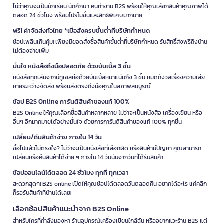
ไม่ว่าคุณจะเป็นนักเรียน นักศึกษา คนทำงาน B2S พร้อมให้คุณเลือกสินค้าคุณภาพได้
ตลอด 24 ชั่วโมง พร้อมโปรโมชั่นและสิทธิพิเศษมากมาย
ฟรี! ค่าจัดส่งทั่วไทย *เมื่อสั่งครบขั้นต่ำที่บริษัทกำหนด
ช้อปเพลินเกินคุ้ม! เพียงมียอดสั่งซื้อสินค้าขั้นต่ำที่บริษัทกำหนด รับสิทธิ์ส่งฟรีถึงบ้าน
ไม่ต้องจ่ายเพิ่ม
มั่นใจ หนังสือถึงมือปลอดภัย ด้วยบับเบิ้ล 3 ชั้น
หนังสือทุกเล่มจากบีทูเอสห่อด้วยบับเบิ้ลหนาแน่นถึง 3 ชั้น หมดกังวลเรื่องความเสีย
หายระหว่างจัดส่ง พร้อมส่งตรงถึงมือคุณในสภาพสมบูรณ์
ช้อป B2S Online การันตีสินค้าของแท้ 100%
B2S Online ให้คุณเลือกซื้อสินค้าหลากหลาย ไม่ว่าจะเป็นหนังสือ เครื่องเขียน หรือ
อื่นๆ อีกมากมายได้อย่างมั่นใจ ด้วยการการันตีสินค้าของแท้ 100% ทุกชิ้น
เปลี่ยน/คืนสินค้าง่าย ภายใน 14 วัน
ซื้อไปแล้วไม่ตรงใจ? ไม่ว่าจะเป็นหนังสือที่เลือกผิด หรือสินค้ามีปัญหา คุณสามารถ
เปลี่ยนหรือคืนสินค้าได้ง่าย ๆ ภายใน 14 วันนับจากวันที่ได้รับสินค้า
ช้อปออนไลน์ได้ตลอด 24 ชั่วโมง ทุกที่ ทุกเวลา
สะดวกสุดๆ! B2S online เปิดให้คุณช้อปได้ตลอดวันตลอดคืน อยากได้อะไร แค่คลิก
ก็รอรับสินค้าที่บ้านได้เลย!
เลือกช้อปสินค้าแนะนำจาก B2S Online
สำหรับใครที่กำลังมองหา ร้านอุปกรณ์เครื่องเขียนใกล้ฉัน หรืออยากแวะร้าน B2S แต่