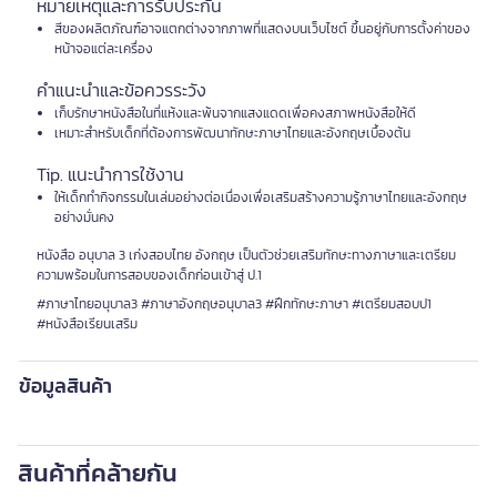
หมายเหตุและการรับประกัน
สีของผลิตภัณฑ์อาจแตกต่างจากภาพที่แสดงบนเว็บไซต์ ขึ้นอยู่กับการตั้งค่าของ
หน้าจอแต่ละเครื่อง
คำแนะนำและข้อควรระวัง
เก็บรักษาหนังสือในที่แห้งและพ้นจากแสงแดดเพื่อคงสภาพหนังสือให้ดี
เหมาะสำหรับเด็กที่ต้องการพัฒนาทักษะภาษาไทยและอังกฤษเบื้องต้น
Tip. แนะนำการใช้งาน
ให้เด็กทำกิจกรรมในเล่มอย่างต่อเนื่องเพื่อเสริมสร้างความรู้ภาษาไทยและอังกฤษ
อย่างมั่นคง
หนังสือ อนุบาล 3 เก่งสอบไทย อังกฤษ เป็นตัวช่วยเสริมทักษะทางภาษาและเตรียม
ความพร้อมในการสอบของเด็กก่อนเข้าสู่ ป.1
#ภาษาไทยอนุบาล3 #ภาษาอังกฤษอนุบาล3 #ฝึกทักษะภาษา #เตรียมสอบป1
#หนังสือเรียนเสริม
ข้อมูลสินค้า
สินค้าที่คล้ายกัน