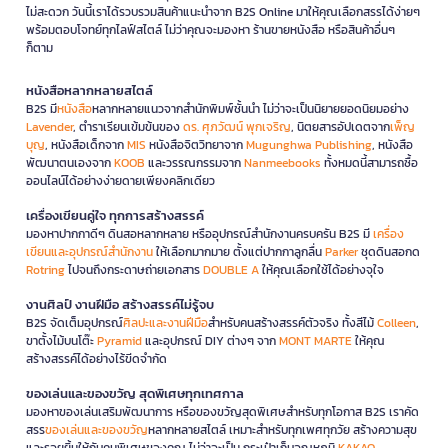
ไม่สะดวก วันนี้เราได้รวบรวมสินค้าแนะนำจาก B2S Online มาให้คุณเลือกสรรได้ง่ายๆ
พร้อมตอบโจทย์ทุกไลฟ์สไตล์ ไม่ว่าคุณจะมองหา ร้านขายหนังสือ หรือสินค้าอื่นๆ
ก็ตาม
หนังสือหลากหลายสไตล์
B2S มี
หนังสือ
หลากหลายแนวจากสำนักพิมพ์ชั้นนำ ไม่ว่าจะเป็นนิยายยอดนิยมอย่าง
Lavender
, ตำราเรียนเข้มข้นของ
ดร. ศุภวัฒน์ พุกเจริญ
, นิตยสารอัปเดตจาก
เพ็ญ
บุญ
, หนังสือเด็กจาก
MIS
หนังสือจิตวิทยาจาก
Mugunghwa Publishing
, หนังสือ
พัฒนาตนเองจาก
KOOB
และวรรณกรรมจาก
Nanmeebooks
ทั้งหมดนี้สามารถซื้อ
ออนไลน์ได้อย่างง่ายดายเพียงคลิกเดียว
เครื่องเขียนคู่ใจ ทุกการสร้างสรรค์
มองหาปากกาดีๆ ดินสอหลากหลาย หรืออุปกรณ์สำนักงานครบครัน B2S มี
เครื่อง
เขียนและอุปกรณ์สำนักงาน
ให้เลือกมากมาย ตั้งแต่ปากกาลูกลื่น
Parker
ชุดดินสอกด
Rotring
ไปจนถึงกระดาษถ่ายเอกสาร
DOUBLE A
ให้คุณเลือกใช้ได้อย่างจุใจ
งานศิลป์ งานฝีมือ สร้างสรรค์ไม่รู้จบ
B2S จัดเต็มอุปกรณ์
ศิลปะและงานฝีมือ
สำหรับคนสร้างสรรค์ตัวจริง ทั้งสีไม้
Colleen
,
ขาตั้งไม้บนโต๊ะ
Pyramid
และอุปกรณ์ DIY ต่างๆ จาก
MONT MARTE
ให้คุณ
สร้างสรรค์ได้อย่างไร้ขีดจำกัด
ของเล่นและของขวัญ สุดพิเศษทุกเทศกาล
มองหาของเล่นเสริมพัฒนาการ หรือของขวัญสุดพิเศษสำหรับทุกโอกาส B2S เราคัด
สรร
ของเล่นและของขวัญ
หลากหลายสไตล์ เหมาะสำหรับทุกเพศทุกวัย สร้างความสุข
และรอยยิ้มให้กับคนพิเศษของคุณ ไม่ว่าจะเป็น กระเป๋าเก็บอุณหภูมิ
KAKAO