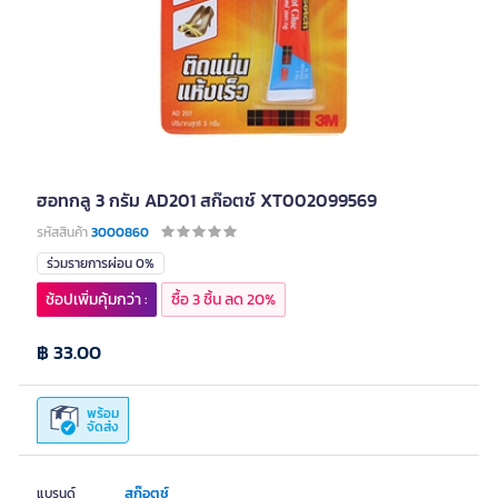
ฮอทกลู 3 กรัม AD201 สก๊อตช์ XT002099569
รหัสสินค้า
3000860
ร่วมรายการผ่อน 0%
ช้อปเพิ่มคุ้มกว่า :
ซื้อ 3 ชิ้น ลด 20%
฿ 33.00
พร้อม
จัดส่ง
สก๊อตช์
แบรนด์