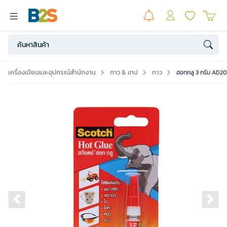
เครื่องเขียนและอุปกรณ์สำนักงาน
กาว & เทป
กาว
ฮอทกลู 3 กรัม AD2
Previous slide
Ne