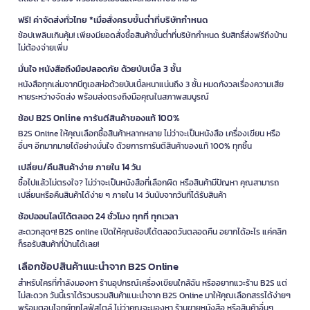
ฟรี! ค่าจัดส่งทั่วไทย *เมื่อสั่งครบขั้นต่ำที่บริษัทกำหนด
ช้อปเพลินเกินคุ้ม! เพียงมียอดสั่งซื้อสินค้าขั้นต่ำที่บริษัทกำหนด รับสิทธิ์ส่งฟรีถึงบ้าน
ไม่ต้องจ่ายเพิ่ม
มั่นใจ หนังสือถึงมือปลอดภัย ด้วยบับเบิ้ล 3 ชั้น
หนังสือทุกเล่มจากบีทูเอสห่อด้วยบับเบิ้ลหนาแน่นถึง 3 ชั้น หมดกังวลเรื่องความเสีย
หายระหว่างจัดส่ง พร้อมส่งตรงถึงมือคุณในสภาพสมบูรณ์
ช้อป B2S Online การันตีสินค้าของแท้ 100%
B2S Online ให้คุณเลือกซื้อสินค้าหลากหลาย ไม่ว่าจะเป็นหนังสือ เครื่องเขียน หรือ
อื่นๆ อีกมากมายได้อย่างมั่นใจ ด้วยการการันตีสินค้าของแท้ 100% ทุกชิ้น
เปลี่ยน/คืนสินค้าง่าย ภายใน 14 วัน
ซื้อไปแล้วไม่ตรงใจ? ไม่ว่าจะเป็นหนังสือที่เลือกผิด หรือสินค้ามีปัญหา คุณสามารถ
เปลี่ยนหรือคืนสินค้าได้ง่าย ๆ ภายใน 14 วันนับจากวันที่ได้รับสินค้า
ช้อปออนไลน์ได้ตลอด 24 ชั่วโมง ทุกที่ ทุกเวลา
สะดวกสุดๆ! B2S online เปิดให้คุณช้อปได้ตลอดวันตลอดคืน อยากได้อะไร แค่คลิก
ก็รอรับสินค้าที่บ้านได้เลย!
เลือกช้อปสินค้าแนะนำจาก B2S Online
สำหรับใครที่กำลังมองหา ร้านอุปกรณ์เครื่องเขียนใกล้ฉัน หรืออยากแวะร้าน B2S แต่
ไม่สะดวก วันนี้เราได้รวบรวมสินค้าแนะนำจาก B2S Online มาให้คุณเลือกสรรได้ง่ายๆ
พร้อมตอบโจทย์ทุกไลฟ์สไตล์ ไม่ว่าคุณจะมองหา ร้านขายหนังสือ หรือสินค้าอื่นๆ