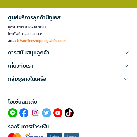
ศูนย์บริการลูกค้าบีทูเอส
ทุกวัน เวลา 8.30-18.00 น.
โทรศัพท์: 02-115-0999
อีเมล:
b2sonlineshopping@b2s.co.th
การสนับสนุนลูกค้า
เกี่ยวกับเรา
กลุ่มธุรกิจในเครือ
โซเซียลมีเดีย​
รองรับการชำระเงิน