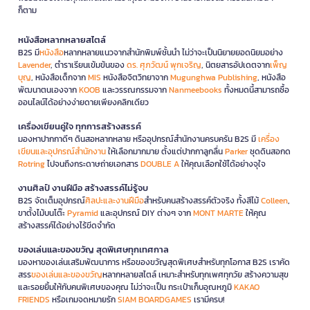
ก็ตาม
หนังสือหลากหลายสไตล์
B2S มี
หนังสือ
หลากหลายแนวจากสำนักพิมพ์ชั้นนำ ไม่ว่าจะเป็นนิยายยอดนิยมอย่าง
Lavender
, ตำราเรียนเข้มข้นของ
ดร. ศุภวัฒน์ พุกเจริญ
, นิตยสารอัปเดตจาก
เพ็ญ
บุญ
, หนังสือเด็กจาก
MIS
หนังสือจิตวิทยาจาก
Mugunghwa Publishing
, หนังสือ
พัฒนาตนเองจาก
KOOB
และวรรณกรรมจาก
Nanmeebooks
ทั้งหมดนี้สามารถซื้อ
ออนไลน์ได้อย่างง่ายดายเพียงคลิกเดียว
เครื่องเขียนคู่ใจ ทุกการสร้างสรรค์
มองหาปากกาดีๆ ดินสอหลากหลาย หรืออุปกรณ์สำนักงานครบครัน B2S มี
เครื่อง
เขียนและอุปกรณ์สำนักงาน
ให้เลือกมากมาย ตั้งแต่ปากกาลูกลื่น
Parker
ชุดดินสอกด
Rotring
ไปจนถึงกระดาษถ่ายเอกสาร
DOUBLE A
ให้คุณเลือกใช้ได้อย่างจุใจ
งานศิลป์ งานฝีมือ สร้างสรรค์ไม่รู้จบ
B2S จัดเต็มอุปกรณ์
ศิลปะและงานฝีมือ
สำหรับคนสร้างสรรค์ตัวจริง ทั้งสีไม้
Colleen
,
ขาตั้งไม้บนโต๊ะ
Pyramid
และอุปกรณ์ DIY ต่างๆ จาก
MONT MARTE
ให้คุณ
สร้างสรรค์ได้อย่างไร้ขีดจำกัด
ของเล่นและของขวัญ สุดพิเศษทุกเทศกาล
มองหาของเล่นเสริมพัฒนาการ หรือของขวัญสุดพิเศษสำหรับทุกโอกาส B2S เราคัด
สรร
ของเล่นและของขวัญ
หลากหลายสไตล์ เหมาะสำหรับทุกเพศทุกวัย สร้างความสุข
และรอยยิ้มให้กับคนพิเศษของคุณ ไม่ว่าจะเป็น กระเป๋าเก็บอุณหภูมิ
KAKAO
FRIENDS
หรือเกมจดหมายรัก
SIAM BOARDGAMES
เรามีครบ!