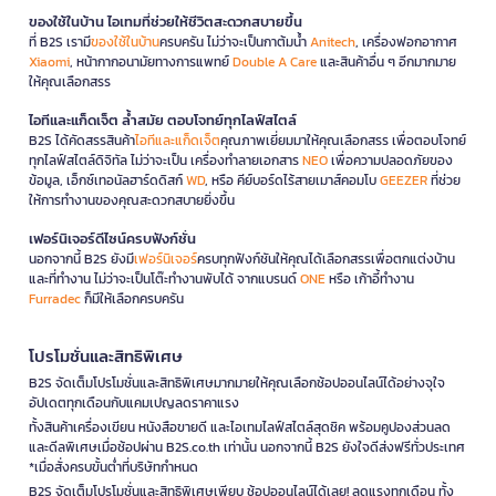
ของใช้ในบ้าน ไอเทมที่ช่วยให้ชีวิตสะดวกสบายขึ้น
ที่ B2S เรามี
ของใช้ในบ้าน
ครบครัน ไม่ว่าจะเป็นกาต้มน้ำ
Anitech
, เครื่องฟอกอากาศ
Xiaomi
, หน้ากากอนามัยทางการแพทย์
Double A Care
และสินค้าอื่น ๆ อีกมากมาย
ให้คุณเลือกสรร
ไอทีและแก็ดเจ็ต ล้ำสมัย ตอบโจทย์ทุกไลฟ์สไตล์
B2S ได้คัดสรรสินค้า
ไอทีและแก็ดเจ็ต
คุณภาพเยี่ยมมาให้คุณเลือกสรร เพื่อตอบโจทย์
ทุกไลฟ์สไตล์ดิจิทัล ไม่ว่าจะเป็น เครื่องทำลายเอกสาร
NEO
เพื่อความปลอดภัยของ
ข้อมูล, เอ็กซ์เทอนัลฮาร์ดดิสก์
WD
, หรือ คีย์บอร์ดไร้สายเมาส์คอมโบ
GEEZER
ที่ช่วย
ให้การทำงานของคุณสะดวกสบายยิ่งขึ้น
เฟอร์นิเจอร์ดีไซน์ครบฟังก์ชั่น
นอกจากนี้ B2S ยังมี
เฟอร์นิเจอร์
ครบทุกฟังก์ชันให้คุณได้เลือกสรรเพื่อตกแต่งบ้าน
และที่ทำงาน ไม่ว่าจะเป็นโต๊ะทำงานพับได้ จากแบรนด์
ONE
หรือ เก้าอี้ทำงาน
Furradec
ก็มีให้เลือกครบครัน
โปรโมชั่นและสิทธิพิเศษ
B2S จัดเต็มโปรโมชั่นและสิทธิพิเศษมากมายให้คุณเลือกช้อปออนไลน์ได้อย่างจุใจ
อัปเดตทุกเดือนกับแคมเปญลดราคาแรง
ทั้งสินค้าเครื่องเขียน หนังสือขายดี และไอเทมไลฟ์สไตล์สุดชิค พร้อมคูปองส่วนลด
และดีลพิเศษเมื่อช้อปผ่าน B2S.co.th เท่านั้น นอกจากนี้ B2S ยังใจดีส่งฟรีทั่วประเทศ
*เมื่อสั่งครบขั้นต่ำที่บริษัทกำหนด
B2S จัดเต็มโปรโมชั่นและสิทธิพิเศษเพียบ ช้อปออนไลน์ได้เลย! ลดแรงทุกเดือน ทั้ง