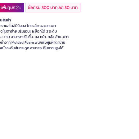
เพิ่มคุ้มกว่า :
ซื้อครบ 300 บาท ลด 30 บาท
ับสินค้า
้ทำงานสไตส์มินิมอล โครงสีขาวสะอาดตา
งหุ้มตาข่าย ปรับเอนและล็อกได้ 3 ระดับ
แขน 3D สามารถปรับขึ้น-ลง หน้า-หลัง ซ้าย-ขวา
ั่งทำจาก Molded Foam พนักพิงหุ้มผ้าตาข่าย
กรณ์รองรับสันกระดูก สามารถปรับความสูงได้