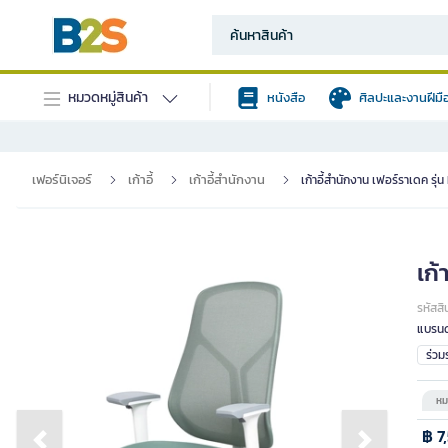
หมวดหมู่สินค้า
หนังสือ
ศิลปะและงานฝีมื
เฟอร์นิเจอร์
เก้าอี้
เก้าอี้สำนักงาน
เก้าอี้สำนักงาน เฟอร์ราเดค รุ่
เก้
รหัสสิ
แบรนด
ร่ว
หม
฿ 7