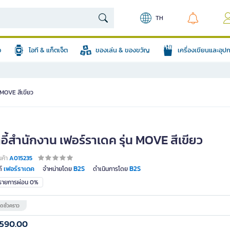
TH
อ
ไอที & แก็ตเจ็ต
ของเล่น & ของขวัญ
เครื่องเขียนและอุ
น MOVE สีเขียว
าอี้สำนักงาน เฟอร์ราเดค รุ่น MOVE สีเขียว
นค้า
A015235
เฟอร์ราเดค
B2S
B2S
์
จำหน่ายโดย
ดำเนินการโดย
มรายการผ่อน 0%
ดชั่วคราว
,590.00