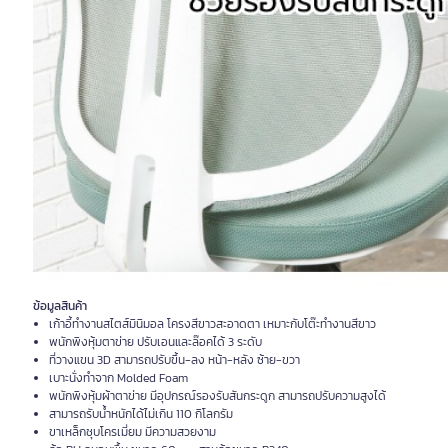
ข้อมูลสินค้า
เก้าอี้ทำงานสไตส์มินิมอล โครงสีขาวสะอาดตา เหมาะกับโต๊ะทำงานสีขาว
พนักพิงหุ้มตาข่าย ปรับเอนและล๊อคได้ 3 ระดับ
ที่วางแขน 3D สามารถปรับขึ้น-ลง หน้า-หลัง ซ้าย-ขวา
เบาะนั่งทำจาก Molded Foam
พนักพิงหุ้มผ้าตาข่าย มีอุปกรณ์รองรับสันกระดูก สามารถปรับความสูงได้
สามารถรับน้ำหนักได้ไม่เกิน 110 กิโลกรัม
ขาเหล็กชุบโครเมี่ยม มีความสวยงาม