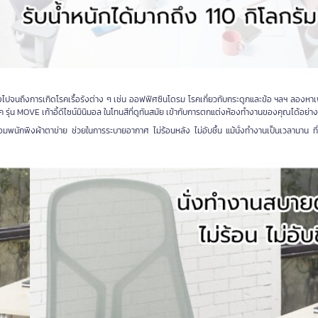
งไปจนถึงการเกิดโรคเรื้อรังต่าง ๆ เช่น ออฟฟิศซินโดรม โรคเกี่ยวกับกระดูกและข้อ ฯลฯ ลองหาเฟ
ค รุ่น MOVE เก้าอี้ดีไซน์มินิมอล ในโทนสีที่ดูทันสมัย เข้ากับการตกแต่งห้องทำงานของคุณได้อย่า
นักพิงผ้าตาข่าย ช่วยในการระบายอากาศ ไม่ร้อนหลัง ไม่อับชื้น แม้นั่งทำงานเป็นเวลานาน ที