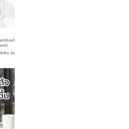
อร์นิเจอร์
งลงตัว
่สำคัญ ยัง