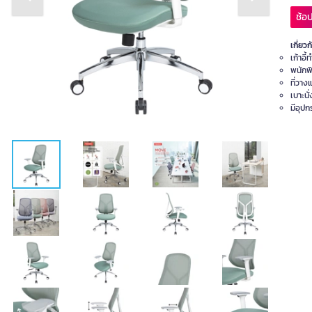
Previous slide
Next slide
ช้อป
เกี่ยวก
เก้าอี
พนักพิ
ที่วาง
เบาะน
มีอุป