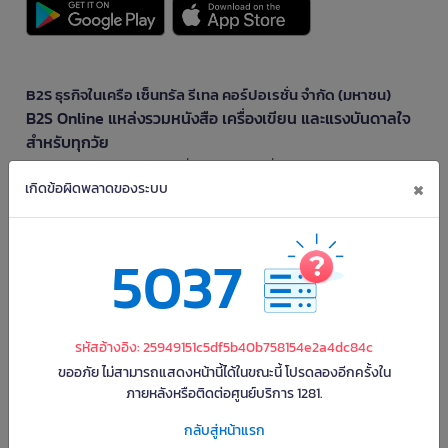
B2S ธุรกิจในเครือ เซ็นทรัล รีเทล คอร์ปอเรชั่น จำกัด (มหาชน)
B2S Online แหล่งรวมหนังสือ เครื่องเขียน และแรงบันดาลใจ
สำหรับทุกวัย
B2S Online คือร้านหนังสือและเครื่องเขียนออนไลน์ที่ครบครัน ตอบโจทย์คนรักการ
×
อ่านและงานเขียน ให้คุณรู้สึกเหมือนมีร้านหนังสือใกล้ฉันอยู่ในมือ ช้อปง่าย ไม่ต้อง
เกิดข้อผิดพลาดของระบบ
ออกจากบ้าน เพราะ b2s มีทั้งหนังสือหลากหลายแนวและเครื่องเขียนคุณภาพ พร้อม
สิทธิพิเศษที่ไม่ควรพลาด!
ทำไม B2S Online คือแหล่งช้อปปิ้งที่คุณไม่ควรพลาด
5037
ไม่ว่าคุณจะเป็นนักเรียน นักศึกษา คนทำงาน B2S พร้อมให้คุณเลือกสินค้าคุณภาพได้
ตลอด 24 ชั่วโมง พร้อมโปรโมชั่นและสิทธิพิเศษมากมาย
ฟรี! ค่าจัดส่งทั่วไทย *เมื่อสั่งครบขั้นต่ำที่บริษัทกำหนด
รหัสอ้างอิง: 25949151c5df5b40b758154e2a4dc84c
ช้อปเพลินเกินคุ้ม! เพียงมียอดสั่งซื้อสินค้าขั้นต่ำที่บริษัทกำหนด รับสิทธิ์ส่งฟรีถึงบ้าน
ไม่ต้องจ่ายเพิ่ม
ขออภัย ไม่สามารถแสดงหน้านี้ได้ในขณะนี้ โปรดลองอีกครั้งใน
ภายหลังหรือติดต่อศูนย์บริการ 1281.
มั่นใจ หนังสือถึงมือปลอดภัย ด้วยบับเบิ้ล 3 ชั้น
หนังสือทุกเล่มจากบีทูเอสห่อด้วยบับเบิ้ลหนาแน่นถึง 3 ชั้น หมดกังวลเรื่องความเสีย
กลับสู่หน้าแรก
หายระหว่างจัดส่ง พร้อมส่งตรงถึงมือคุณในสภาพสมบูรณ์