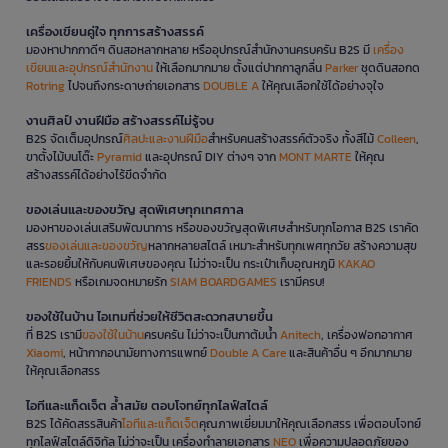
เครื่องเขียนคู่ใจ ทุกการสร้างสรรค์
มองหาปากกาดีๆ ดินสอหลากหลาย หรืออุปกรณ์สำนักงานครบครัน B2S มี
เครื่อง
เขียนและอุปกรณ์สำนักงาน
ให้เลือกมากมาย ตั้งแต่ปากกาลูกลื่น
Parker
ชุดดินสอกด
Rotring
ไปจนถึงกระดาษถ่ายเอกสาร
DOUBLE A
ให้คุณเลือกใช้ได้อย่างจุใจ
งานศิลป์ งานฝีมือ สร้างสรรค์ไม่รู้จบ
B2S จัดเต็มอุปกรณ์
ศิลปะและงานฝีมือ
สำหรับคนสร้างสรรค์ตัวจริง ทั้งสีไม้
Colleen
,
ขาตั้งไม้บนโต๊ะ
Pyramid
และอุปกรณ์ DIY ต่างๆ จาก
MONT MARTE
ให้คุณ
สร้างสรรค์ได้อย่างไร้ขีดจำกัด
ของเล่นและของขวัญ สุดพิเศษทุกเทศกาล
มองหาของเล่นเสริมพัฒนาการ หรือของขวัญสุดพิเศษสำหรับทุกโอกาส B2S เราคัด
สรร
ของเล่นและของขวัญ
หลากหลายสไตล์ เหมาะสำหรับทุกเพศทุกวัย สร้างความสุข
และรอยยิ้มให้กับคนพิเศษของคุณ ไม่ว่าจะเป็น กระเป๋าเก็บอุณหภูมิ
KAKAO
FRIENDS
หรือเกมจดหมายรัก
SIAM BOARDGAMES
เรามีครบ!
ของใช้ในบ้าน ไอเทมที่ช่วยให้ชีวิตสะดวกสบายขึ้น
ที่ B2S เรามี
ของใช้ในบ้าน
ครบครัน ไม่ว่าจะเป็นกาต้มน้ำ
Anitech
, เครื่องฟอกอากาศ
Xiaomi
, หน้ากากอนามัยทางการแพทย์
Double A Care
และสินค้าอื่น ๆ อีกมากมาย
ให้คุณเลือกสรร
ไอทีและแก็ดเจ็ต ล้ำสมัย ตอบโจทย์ทุกไลฟ์สไตล์
B2S ได้คัดสรรสินค้า
ไอทีและแก็ดเจ็ต
คุณภาพเยี่ยมมาให้คุณเลือกสรร เพื่อตอบโจทย์
ทุกไลฟ์สไตล์ดิจิทัล ไม่ว่าจะเป็น เครื่องทำลายเอกสาร
NEO
เพื่อความปลอดภัยของ