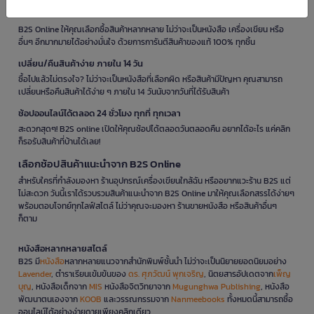
ช้อป B2S Online การันตีสินค้าของแท้ 100%
B2S Online ให้คุณเลือกซื้อสินค้าหลากหลาย ไม่ว่าจะเป็นหนังสือ เครื่องเขียน หรือ
อื่นๆ อีกมากมายได้อย่างมั่นใจ ด้วยการการันตีสินค้าของแท้ 100% ทุกชิ้น
เปลี่ยน/คืนสินค้าง่าย ภายใน 14 วัน
ซื้อไปแล้วไม่ตรงใจ? ไม่ว่าจะเป็นหนังสือที่เลือกผิด หรือสินค้ามีปัญหา คุณสามารถ
เปลี่ยนหรือคืนสินค้าได้ง่าย ๆ ภายใน 14 วันนับจากวันที่ได้รับสินค้า
ช้อปออนไลน์ได้ตลอด 24 ชั่วโมง ทุกที่ ทุกเวลา
สะดวกสุดๆ! B2S online เปิดให้คุณช้อปได้ตลอดวันตลอดคืน อยากได้อะไร แค่คลิก
ก็รอรับสินค้าที่บ้านได้เลย!
เลือกช้อปสินค้าแนะนำจาก B2S Online
สำหรับใครที่กำลังมองหา ร้านอุปกรณ์เครื่องเขียนใกล้ฉัน หรืออยากแวะร้าน B2S แต่
ไม่สะดวก วันนี้เราได้รวบรวมสินค้าแนะนำจาก B2S Online มาให้คุณเลือกสรรได้ง่ายๆ
พร้อมตอบโจทย์ทุกไลฟ์สไตล์ ไม่ว่าคุณจะมองหา ร้านขายหนังสือ หรือสินค้าอื่นๆ
ก็ตาม
หนังสือหลากหลายสไตล์
B2S มี
หนังสือ
หลากหลายแนวจากสำนักพิมพ์ชั้นนำ ไม่ว่าจะเป็นนิยายยอดนิยมอย่าง
Lavender
, ตำราเรียนเข้มข้นของ
ดร. ศุภวัฒน์ พุกเจริญ
, นิตยสารอัปเดตจาก
เพ็ญ
บุญ
, หนังสือเด็กจาก
MIS
หนังสือจิตวิทยาจาก
Mugunghwa Publishing
, หนังสือ
พัฒนาตนเองจาก
KOOB
และวรรณกรรมจาก
Nanmeebooks
ทั้งหมดนี้สามารถซื้อ
ออนไลน์ได้อย่างง่ายดายเพียงคลิกเดียว