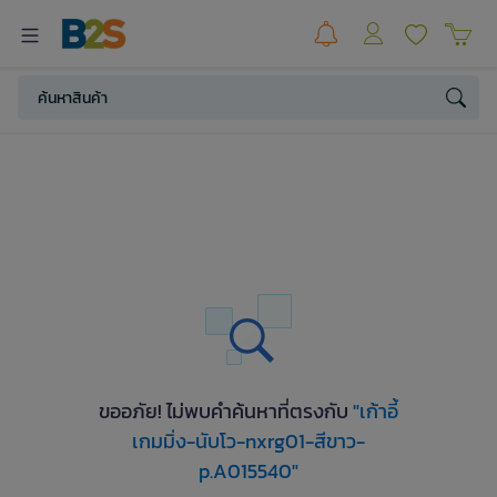
ขออภัย! ไม่พบคำค้นหาที่ตรงกับ
"เก้าอี้
เกมมิ่ง-นับโว-nxrg01-สีขาว-
p.A015540"