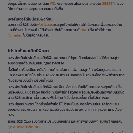
ข้อมูล, เอ็กซ์เทอนัลฮาร์ดดิสก์
WD
, หรือ คีย์บอร์ดไร้สายเมาส์คอมโบ
GEEZER
ที่ช่วย
ให้การทำงานของคุณสะดวกสบายยิ่งขึ้น
เฟอร์นิเจอร์ดีไซน์ครบฟังก์ชั่น
นอกจากนี้ B2S ยังมี
เฟอร์นิเจอร์
ครบทุกฟังก์ชันให้คุณได้เลือกสรรเพื่อตกแต่งบ้าน
และที่ทำงาน ไม่ว่าจะเป็นโต๊ะทำงานพับได้ จากแบรนด์
ONE
หรือ เก้าอี้ทำงาน
Furradec
ก็มีให้เลือกครบครัน
โปรโมชั่นและสิทธิพิเศษ
B2S จัดเต็มโปรโมชั่นและสิทธิพิเศษมากมายให้คุณเลือกช้อปออนไลน์ได้อย่างจุใจ
อัปเดตทุกเดือนกับแคมเปญลดราคาแรง
ทั้งสินค้าเครื่องเขียน หนังสือขายดี และไอเทมไลฟ์สไตล์สุดชิค พร้อมคูปองส่วนลด
และดีลพิเศษเมื่อช้อปผ่าน B2S.co.th เท่านั้น นอกจากนี้ B2S ยังใจดีส่งฟรีทั่วประเทศ
*เมื่อสั่งครบขั้นต่ำที่บริษัทกำหนด
B2S จัดเต็มโปรโมชั่นและสิทธิพิเศษเพียบ ช้อปออนไลน์ได้เลย! ลดแรงทุกเดือน ทั้ง
เครื่องเขียน หนังสือดัง ของไอเทมไลฟ์สไตล์สุดชิค พร้อมคูปองส่วนลดพิเศษเมื่อซื้อ
ผ่าน B2S.co.th เท่านั้น และส่งฟรีทั่วไทย *เมื่อสั่งครบขั้นต่ำที่บริษัทกำหนด
B2S มีทุกอย่างตอบโจทย์ทุกไลฟ์สไตล์ ไม่ว่าจะเป็นอุปกรณ์อ่านเขียน เครื่องเขียน
ของเล่นเสริมพัฒนาการ หรือเฟอร์นิเจอร์ ช้อปง่าย สะดวก ทุกที่ ทุกเวลา แค่มี App
B2S
สมัคร B2S Club รับข่าวสารโปรโมชั่นก่อนใคร และสิทธิพิเศษเฉพาะสมาชิก! คลิกเลย
สมัครสมาชิกเลย!
👉