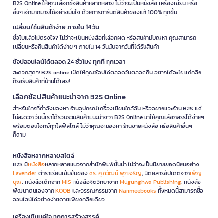
B2S Online ให้คุณเลือกซื้อสินค้าหลากหลาย ไม่ว่าจะเป็นหนังสือ เครื่องเขียน หรือ
อื่นๆ อีกมากมายได้อย่างมั่นใจ ด้วยการการันตีสินค้าของแท้ 100% ทุกชิ้น
เปลี่ยน/คืนสินค้าง่าย ภายใน 14 วัน
ซื้อไปแล้วไม่ตรงใจ? ไม่ว่าจะเป็นหนังสือที่เลือกผิด หรือสินค้ามีปัญหา คุณสามารถ
เปลี่ยนหรือคืนสินค้าได้ง่าย ๆ ภายใน 14 วันนับจากวันที่ได้รับสินค้า
ช้อปออนไลน์ได้ตลอด 24 ชั่วโมง ทุกที่ ทุกเวลา
สะดวกสุดๆ! B2S online เปิดให้คุณช้อปได้ตลอดวันตลอดคืน อยากได้อะไร แค่คลิก
ก็รอรับสินค้าที่บ้านได้เลย!
เลือกช้อปสินค้าแนะนำจาก B2S Online
สำหรับใครที่กำลังมองหา ร้านอุปกรณ์เครื่องเขียนใกล้ฉัน หรืออยากแวะร้าน B2S แต่
ไม่สะดวก วันนี้เราได้รวบรวมสินค้าแนะนำจาก B2S Online มาให้คุณเลือกสรรได้ง่ายๆ
พร้อมตอบโจทย์ทุกไลฟ์สไตล์ ไม่ว่าคุณจะมองหา ร้านขายหนังสือ หรือสินค้าอื่นๆ
ก็ตาม
หนังสือหลากหลายสไตล์
B2S มี
หนังสือ
หลากหลายแนวจากสำนักพิมพ์ชั้นนำ ไม่ว่าจะเป็นนิยายยอดนิยมอย่าง
Lavender
, ตำราเรียนเข้มข้นของ
ดร. ศุภวัฒน์ พุกเจริญ
, นิตยสารอัปเดตจาก
เพ็ญ
บุญ
, หนังสือเด็กจาก
MIS
หนังสือจิตวิทยาจาก
Mugunghwa Publishing
, หนังสือ
พัฒนาตนเองจาก
KOOB
และวรรณกรรมจาก
Nanmeebooks
ทั้งหมดนี้สามารถซื้อ
ออนไลน์ได้อย่างง่ายดายเพียงคลิกเดียว
เครื่องเขียนคู่ใจ ทุกการสร้างสรรค์