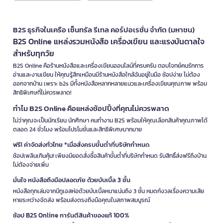
B2S ธุรกิจในเครือ เซ็นทรัล รีเทล คอร์ปอเรชั่น จำกัด (มหาชน)
B2S Online แหล่งรวมหนังสือ เครื่องเขียน และแรงบันดาลใจ
สำหรับทุกวัย
B2S Online คือร้านหนังสือและเครื่องเขียนออนไลน์ที่ครบครัน ตอบโจทย์คนรักการ
อ่านและงานเขียน ให้คุณรู้สึกเหมือนมีร้านหนังสือใกล้ฉันอยู่ในมือ ช้อปง่าย ไม่ต้อง
ออกจากบ้าน เพราะ b2s มีทั้งหนังสือหลากหลายแนวและเครื่องเขียนคุณภาพ พร้อม
สิทธิพิเศษที่ไม่ควรพลาด!
ทำไม B2S Online คือแหล่งช้อปปิ้งที่คุณไม่ควรพลาด
ไม่ว่าคุณจะเป็นนักเรียน นักศึกษา คนทำงาน B2S พร้อมให้คุณเลือกสินค้าคุณภาพได้
ตลอด 24 ชั่วโมง พร้อมโปรโมชั่นและสิทธิพิเศษมากมาย
ฟรี! ค่าจัดส่งทั่วไทย *เมื่อสั่งครบขั้นต่ำที่บริษัทกำหนด
ช้อปเพลินเกินคุ้ม! เพียงมียอดสั่งซื้อสินค้าขั้นต่ำที่บริษัทกำหนด รับสิทธิ์ส่งฟรีถึงบ้าน
ไม่ต้องจ่ายเพิ่ม
มั่นใจ หนังสือถึงมือปลอดภัย ด้วยบับเบิ้ล 3 ชั้น
หนังสือทุกเล่มจากบีทูเอสห่อด้วยบับเบิ้ลหนาแน่นถึง 3 ชั้น หมดกังวลเรื่องความเสีย
หายระหว่างจัดส่ง พร้อมส่งตรงถึงมือคุณในสภาพสมบูรณ์
ช้อป B2S Online การันตีสินค้าของแท้ 100%