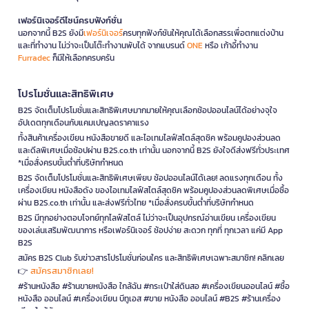
เฟอร์นิเจอร์ดีไซน์ครบฟังก์ชั่น
นอกจากนี้ B2S ยังมี
เฟอร์นิเจอร์
ครบทุกฟังก์ชันให้คุณได้เลือกสรรเพื่อตกแต่งบ้าน
และที่ทำงาน ไม่ว่าจะเป็นโต๊ะทำงานพับได้ จากแบรนด์
ONE
หรือ เก้าอี้ทำงาน
Furradec
ก็มีให้เลือกครบครัน
โปรโมชั่นและสิทธิพิเศษ
B2S จัดเต็มโปรโมชั่นและสิทธิพิเศษมากมายให้คุณเลือกช้อปออนไลน์ได้อย่างจุใจ
อัปเดตทุกเดือนกับแคมเปญลดราคาแรง
ทั้งสินค้าเครื่องเขียน หนังสือขายดี และไอเทมไลฟ์สไตล์สุดชิค พร้อมคูปองส่วนลด
และดีลพิเศษเมื่อช้อปผ่าน B2S.co.th เท่านั้น นอกจากนี้ B2S ยังใจดีส่งฟรีทั่วประเทศ
*เมื่อสั่งครบขั้นต่ำที่บริษัทกำหนด
B2S จัดเต็มโปรโมชั่นและสิทธิพิเศษเพียบ ช้อปออนไลน์ได้เลย! ลดแรงทุกเดือน ทั้ง
เครื่องเขียน หนังสือดัง ของไอเทมไลฟ์สไตล์สุดชิค พร้อมคูปองส่วนลดพิเศษเมื่อซื้อ
ผ่าน B2S.co.th เท่านั้น และส่งฟรีทั่วไทย *เมื่อสั่งครบขั้นต่ำที่บริษัทกำหนด
B2S มีทุกอย่างตอบโจทย์ทุกไลฟ์สไตล์ ไม่ว่าจะเป็นอุปกรณ์อ่านเขียน เครื่องเขียน
ของเล่นเสริมพัฒนาการ หรือเฟอร์นิเจอร์ ช้อปง่าย สะดวก ทุกที่ ทุกเวลา แค่มี App
B2S
สมัคร B2S Club รับข่าวสารโปรโมชั่นก่อนใคร และสิทธิพิเศษเฉพาะสมาชิก! คลิกเลย
สมัครสมาชิกเลย!
👉
#ร้านหนังสือ #ร้านขายหนังสือ ใกล้ฉัน #กระเป๋าใส่ดินสอ #เครื่องเขียนออนไลน์ #ซื้อ
หนังสือ ออนไลน์ #เครื่องเขียน บีทูเอส #ขาย หนังสือ ออนไลน์ #B2S #ร้านเครื่อง