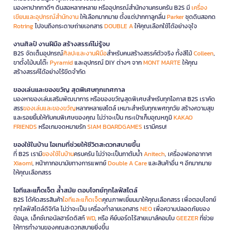
มองหาปากกาดีๆ ดินสอหลากหลาย หรืออุปกรณ์สำนักงานครบครัน B2S มี
เครื่อง
เขียนและอุปกรณ์สำนักงาน
ให้เลือกมากมาย ตั้งแต่ปากกาลูกลื่น
Parker
ชุดดินสอกด
Rotring
ไปจนถึงกระดาษถ่ายเอกสาร
DOUBLE A
ให้คุณเลือกใช้ได้อย่างจุใจ
งานศิลป์ งานฝีมือ สร้างสรรค์ไม่รู้จบ
B2S จัดเต็มอุปกรณ์
ศิลปะและงานฝีมือ
สำหรับคนสร้างสรรค์ตัวจริง ทั้งสีไม้
Colleen
,
ขาตั้งไม้บนโต๊ะ
Pyramid
และอุปกรณ์ DIY ต่างๆ จาก
MONT MARTE
ให้คุณ
สร้างสรรค์ได้อย่างไร้ขีดจำกัด
ของเล่นและของขวัญ สุดพิเศษทุกเทศกาล
มองหาของเล่นเสริมพัฒนาการ หรือของขวัญสุดพิเศษสำหรับทุกโอกาส B2S เราคัด
สรร
ของเล่นและของขวัญ
หลากหลายสไตล์ เหมาะสำหรับทุกเพศทุกวัย สร้างความสุข
และรอยยิ้มให้กับคนพิเศษของคุณ ไม่ว่าจะเป็น กระเป๋าเก็บอุณหภูมิ
KAKAO
FRIENDS
หรือเกมจดหมายรัก
SIAM BOARDGAMES
เรามีครบ!
ของใช้ในบ้าน ไอเทมที่ช่วยให้ชีวิตสะดวกสบายขึ้น
ที่ B2S เรามี
ของใช้ในบ้าน
ครบครัน ไม่ว่าจะเป็นกาต้มน้ำ
Anitech
, เครื่องฟอกอากาศ
Xiaomi
, หน้ากากอนามัยทางการแพทย์
Double A Care
และสินค้าอื่น ๆ อีกมากมาย
ให้คุณเลือกสรร
ไอทีและแก็ดเจ็ต ล้ำสมัย ตอบโจทย์ทุกไลฟ์สไตล์
B2S ได้คัดสรรสินค้า
ไอทีและแก็ดเจ็ต
คุณภาพเยี่ยมมาให้คุณเลือกสรร เพื่อตอบโจทย์
ทุกไลฟ์สไตล์ดิจิทัล ไม่ว่าจะเป็น เครื่องทำลายเอกสาร
NEO
เพื่อความปลอดภัยของ
ข้อมูล, เอ็กซ์เทอนัลฮาร์ดดิสก์
WD
, หรือ คีย์บอร์ดไร้สายเมาส์คอมโบ
GEEZER
ที่ช่วย
ให้การทำงานของคุณสะดวกสบายยิ่งขึ้น