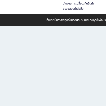
นโยบายการเปลี่ยน/คืนสินค้า
ตรวจสอบคำสั่งซื้อ
เว็บไซต์นี้มีการใช้คุกกี้ โปรดยอมรับนโยบายคุกกี้เพื่
B2S ธุรกิจในเครือ เซ็นทรัล รีเทล คอร์ปอเรชั่น จำกัด (มหาชน)
B2S Online แหล่งรวมหนังสือ เครื่องเขียน และแรงบันดาลใจสำหรับ
B2S Online คือร้านหนังสือและเครื่องเขียนออนไลน์ที่ครบครัน ตอบโจทย์คนรักการอ่านและงานเ
ทำไม B2S Online คือแหล่งช้อปปิ้งที่คุณไม่ควรพลาด
ไม่ว่าคุณจะเป็นนักเรียน นักศึกษา คนทำงาน B2S พร้อมให้คุณเลือกสินค้าคุณภาพได้ตลอด 24