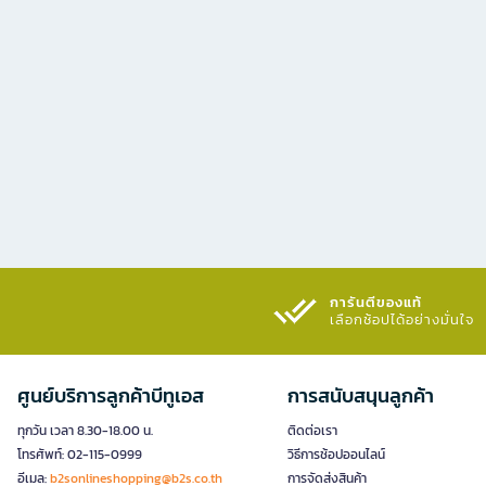
การันตีของแท้
เลือกช้อปได้อย่างมั่นใจ​
ศูนย์บริการลูกค้าบีทูเอส
การสนับสนุนลูกค้า
ทุกวัน เวลา 8.30-18.00 น.
ติดต่อเรา
โทรศัพท์: 02-115-0999
วิธีการช้อปออนไลน์
อีเมล:
b2sonlineshopping@b2s.co.th
การจัดส่งสินค้า