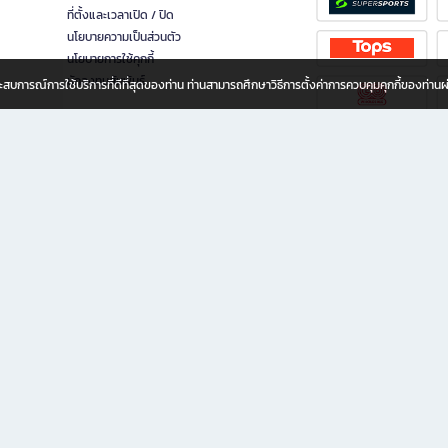
ที่ตั้งและเวลาเปิด / ปิด
นโยบายความเป็นส่วนตัว
นโยบายการใช้คุกกี้
นักลงทุนสัมพันธ์
อประสบการณ์การใช้บริการที่ดีที่สุดของท่าน ท่านสามารถศึกษาวิธีการตั้งค่าการควบคุมคุกกี้ของท่าน
ทุกวัย
ขียน ให้คุณรู้สึกเหมือนมีร้านหนังสือใกล้ฉันอยู่ในมือ ช้อปง่าย ไม่ต้องออกจากบ้าน เพราะ b2
 ชั่วโมง พร้อมโปรโมชั่นและสิทธิพิเศษมากมาย