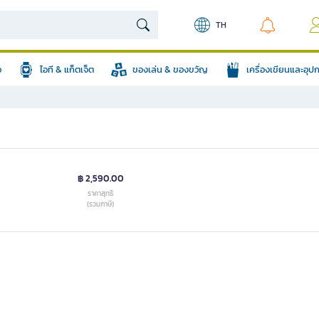
TH
อ
ไอที & แก็ตเจ็ต
ของเล่น & ของขวัญ
เครื่องเขียนและอุ
฿ 2,590.00
ราคาสุทธิ
(รวมภาษี)