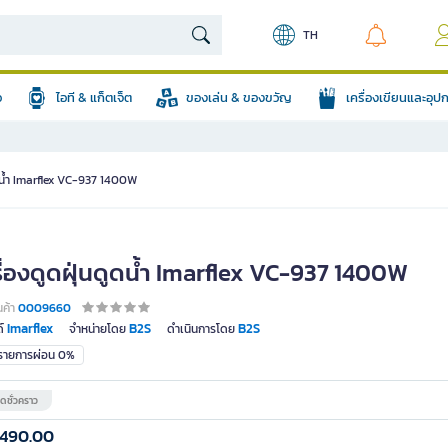
TH
อ
ไอที & แก็ตเจ็ต
ของเล่น & ของขวัญ
เครื่องเขียนและอุ
ูดน้ำ Imarflex VC-937 1400W
รื่องดูดฝุ่นดูดน้ำ Imarflex VC-937 1400W
นค้า
0009660
Imarflex
B2S
B2S
์
จำหน่ายโดย
ดำเนินการโดย
มรายการผ่อน 0%
ดชั่วคราว
,490.00