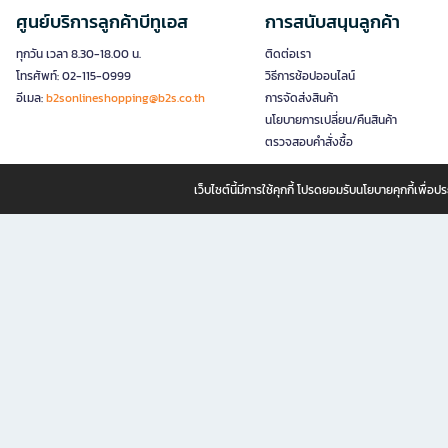
ศูนย์บริการลูกค้าบีทูเอส
การสนับสนุนลูกค้า
ทุกวัน เวลา 8.30-18.00 น.
ติดต่อเรา
โทรศัพท์: 02-115-0999
วิธีการช้อปออนไลน์
อีเมล:
b2sonlineshopping@b2s.co.th
การจัดส่งสินค้า
นโยบายการเปลี่ยน/คืนสินค้า
ตรวจสอบคำสั่งซื้อ
เว็บไซต์นี้มีการใช้คุกกี้ โปรดยอมรับนโยบายคุกกี้เพื่
B2S ธุรกิจในเครือ เซ็นทรัล รีเทล คอร์ปอเรชั่น จำกัด (มหาชน)