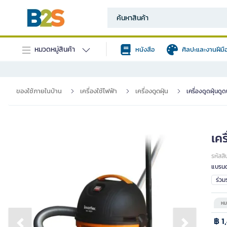
หมวดหมู่สินค้า
หนังสือ
ศิลปะและงานฝีมื
ของใช้ภายในบ้าน
เครื่องใช้ไฟฟ้า
เครื่องดูดฝุ่น
เครื่องดูดฝุ่นด
เค
รหัสสิ
แบรนด
ร่ว
หม
฿ 1