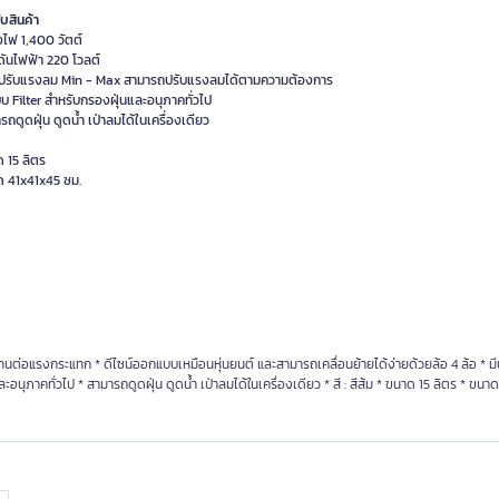
ับสินค้า
งไฟ 1,400 วัตต์
ดันไฟฟ้า 220 โวลต์
ุ่มปรับแรงลม Min - Max สามารถปรับแรงลมได้ตามความต้องการ
บบ Filter สำหรับกรองฝุ่นและอนุภาคทั่วไป
รถดูดฝุ่น ดูดน้ำ เป่าลมได้ในเครื่องเดียว
 15 ลิตร
ด 41x41x45 ซม.
นต่อแรงกระแทก * ดีไซน์ออกแบบเหมือนหุ่นยนต์ และสามารถเคลื่อนย้ายได้ง่ายด้วยล้อ 4 ล้อ * มี
าคทั่วไป * สามารถดูดฝุ่น ดูดน้ำ เป่าลมได้ในเครื่องเดียว * สี : สีส้ม * ขนาด 15 ลิตร * ขนาด