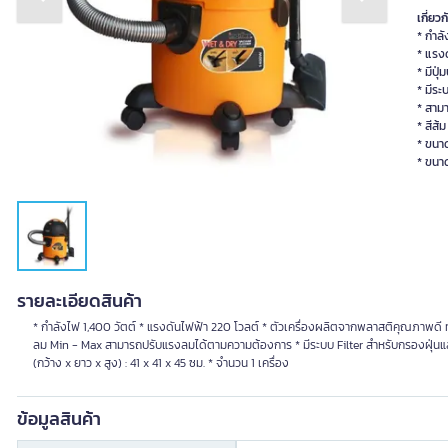
Previous slide
Next slide
เกี่ยวก
* กำลั
* แรง
* มีป
* มีระ
* สามา
* สีส้ม
* ขนาด
* ขนา
รายละเอียดสินค้า
* กำลังไฟ 1,400 วัตต์ * แรงดันไฟฟ้า 220 โวลต์ * ตัวเครื่องผลิตจากพลาสติคุณภาพดี ท
ลม Min - Max สามารถปรับแรงลมได้ตามความต้องการ * มีระบบ Filter สำหรับกรองฝุ่นและอนุภ
(กว้าง x ยาว x สูง) : 41 x 41 x 45 ซม. * จำนวน 1 เครื่อง
ข้อมูลสินค้า